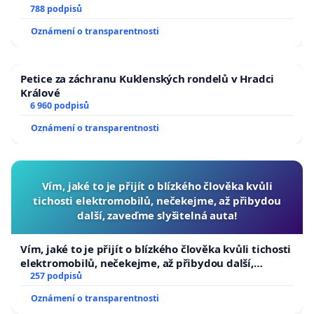
788 podpisů
Oznámení o transparentnosti
Petice za záchranu Kuklenských rondelů v Hradci
Králové
6 960 podpisů
Oznámení o transparentnosti
Vím, jaké to je přijít o blízkého člověka kvůli
tichosti elektromobilů, nečekejme, až přibydou
další, zaveďme slyšitelná auta!
Vím, jaké to je přijít o blízkého člověka kvůli tichosti
elektromobilů, nečekejme, až přibydou další,
zaveďme slyšitelná auta!
257 podpisů
Oznámení o transparentnosti