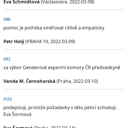
Eva Schmidtová
(Václavovice, 2022-03-08)
#88
pomoc je potřeba směřovat citlivě a empaticky
Petr Holý
(PRAHA 10, 2022-03-09)
#92
za výbor Genderové expertní komory ČR předsedkyně
Vanda M. Černohorská
(Praha, 2022-03-10)
#111
podepisuji, protože požadavky v této petici schvaluji.
Eva Šormová
Eva Šormová
(Praha, 2022-03-14)