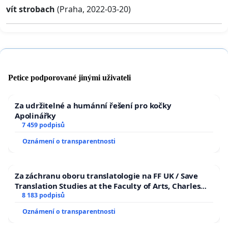
vít strobach
(Praha, 2022-03-20)
Petice podporované jinými uživateli
Za udržitelné a humánní řešení pro kočky
Apolinářky
7 459 podpisů
Oznámení o transparentnosti
Za záchranu oboru translatologie na FF UK / Save
Translation Studies at the Faculty of Arts, Charles
University
8 183 podpisů
Oznámení o transparentnosti