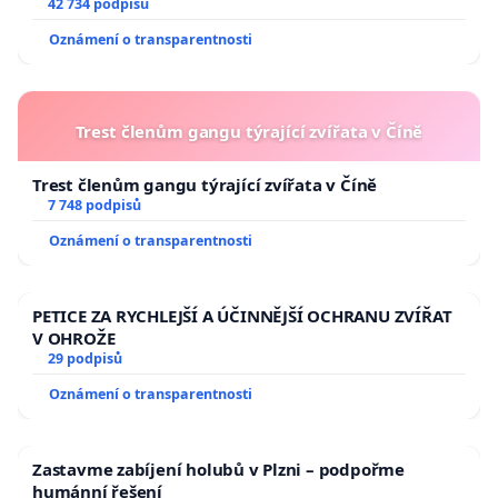
144 jednacího řádu Senátu k návrhu na přijetí
42 734 podpisů
usnesení k podání ústavní žaloby na prezidenta
Oznámení o transparentnosti
republiky
Trest členům gangu týrající zvířata v Číně
Trest členům gangu týrající zvířata v Číně
7 748 podpisů
Oznámení o transparentnosti
PETICE ZA RYCHLEJŠÍ A ÚČINNĚJŠÍ OCHRANU ZVÍŘAT
V OHROŽE
29 podpisů
Oznámení o transparentnosti
Zastavme zabíjení holubů v Plzni – podpořme
humánní řešení