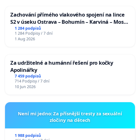
Zachování přímého vlakového spojení na lince
S2 v úseku Ostrava – Bohumín – Karviná – Mosty
u Jablunkova
1 284 podpisů
1 284 Podpisy / 7 dní
1 Aug 2026
Za udržitelné a humánní řešení pro kočky
Apolinářky
7 459 podpisů
714 Podpisy / 7 dní
10 Jun 2026
Není mi jedno: Za přísnější tresty za sexuální
zločiny na dětech
1 988 podpisů