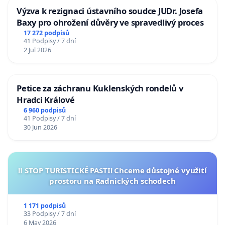
Výzva k rezignaci ústavního soudce JUDr. Josefa
Baxy pro ohrožení důvěry ve spravedlivý proces
17 272 podpisů
41 Podpisy / 7 dní
2 Jul 2026
Petice za záchranu Kuklenských rondelů v
Hradci Králové
6 960 podpisů
41 Podpisy / 7 dní
30 Jun 2026
‼️ STOP TURISTICKÉ PASTI! Chceme důstojné využití
prostoru na Radnických schodech
1 171 podpisů
33 Podpisy / 7 dní
6 May 2026