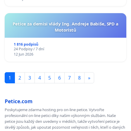
Petice za demisi vlády Ing. Andreje Babiše, SPD a
Motoristů
1 816 podpisů
24 Podpisy / 7 dní
12 Jun 2026
1
2
3
4
5
6
7
8
»
Petice.com
Poskytujeme zdarma hosting pro on-line petice. Vytvořte
profesionální on-line petici díky našim výkonným službám. Naše
petice jsou každý den uvedeny v médiích, takže vytvoření petice je
skvělý způsob, jak upoutat pozornost veřejnosti i těch, kteří o daných