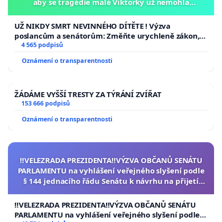
aby se tragédie malé Viktorky už nemohla
opakovat!
UŽ NIKDY SMRT NEVINNÉHO DÍTĚTE ! Výzva
poslancům a senátorům: Změňte urychleně zákon,
aby se tragédie malé Viktorky už nemohla opakovat!
4 565 podpisů
Oznámení o transparentnosti
ŽÁDÁME VYŠŠÍ TRESTY ZA TÝRÁNÍ ZVÍŘAT
153 666 podpisů
Oznámení o transparentnosti
‼️VELEZRADA PREZIDENTA‼️VÝZVA OBČANŮ SENÁTU
PARLAMENTU na vyhlášení veřejného slyšení podle
§ 144 jednacího řádu Senátu k návrhu na přijetí
usnesení k podání ústavní žaloby na prezidenta
republiky
‼️VELEZRADA PREZIDENTA‼️VÝZVA OBČANŮ SENÁTU
PARLAMENTU na vyhlášení veřejného slyšení podle §