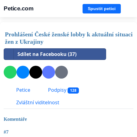
Petice.com
Spustit petici
Prohlášení České ženské lobby k aktuální situaci
žen z Ukrajiny
Sdílet na Facebooku (37)
Petice
Podpisy
128
Zvláštní viditelnost
Komentáře
#7