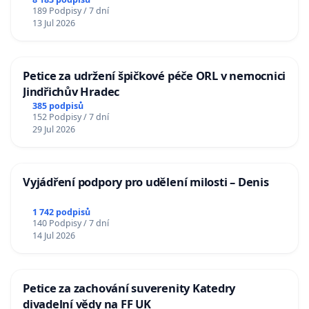
Charles University
189 Podpisy / 7 dní
13 Jul 2026
Petice za udržení špičkové péče ORL v nemocnici
Jindřichův Hradec
385 podpisů
152 Podpisy / 7 dní
29 Jul 2026
Vyjádření podpory pro udělení milosti – Denis
1 742 podpisů
140 Podpisy / 7 dní
14 Jul 2026
Petice za zachování suverenity Katedry
divadelní vědy na FF UK