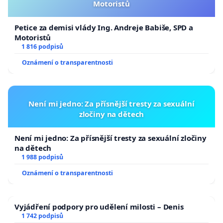
Motoristů
Petice za demisi vlády Ing. Andreje Babiše, SPD a
Motoristů
1 816 podpisů
Oznámení o transparentnosti
Není mi jedno: Za přísnější tresty za sexuální
zločiny na dětech
Není mi jedno: Za přísnější tresty za sexuální zločiny
na dětech
1 988 podpisů
Oznámení o transparentnosti
Vyjádření podpory pro udělení milosti – Denis
1 742 podpisů