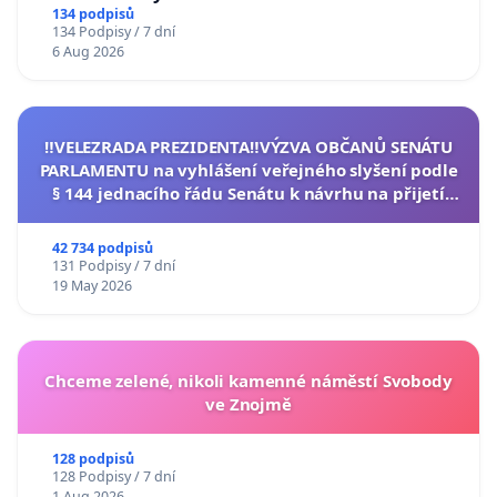
134 podpisů
134 Podpisy / 7 dní
6 Aug 2026
‼️VELEZRADA PREZIDENTA‼️VÝZVA OBČANŮ SENÁTU
PARLAMENTU na vyhlášení veřejného slyšení podle
§ 144 jednacího řádu Senátu k návrhu na přijetí
usnesení k podání ústavní žaloby na prezidenta
republiky
42 734 podpisů
131 Podpisy / 7 dní
19 May 2026
Chceme zelené, nikoli kamenné náměstí Svobody
ve Znojmě
128 podpisů
128 Podpisy / 7 dní
1 Aug 2026