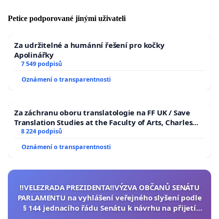
Petice podporované jinými uživateli
Za udržitelné a humánní řešení pro kočky
Apolinářky
7 549 podpisů
Oznámení o transparentnosti
Za záchranu oboru translatologie na FF UK / Save
Translation Studies at the Faculty of Arts, Charles
University
8 224 podpisů
Oznámení o transparentnosti
‼️VELEZRADA PREZIDENTA‼️VÝZVA OBČANŮ SENÁTU
PARLAMENTU na vyhlášení veřejného slyšení podle
§ 144 jednacího řádu Senátu k návrhu na přijetí
usnesení k podání ústavní žaloby na prezidenta