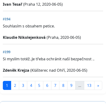
Ivan Tesař
(Praha 12, 2020-06-05)
#194
Souhlasím s obsahem petice.
Klaudie Nikolejenková
(Praha, 2020-06-05)
#199
Si myslím totéž..Je třeba ochránit naší bezpečnost ..
Zdeněk Krejza
(Klášterec nad Ohří, 2020-06-05)
1
2
3
4
5
6
7
8
9
...
13
»