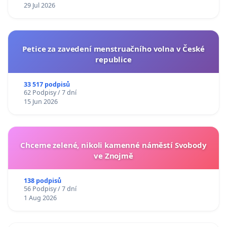
29 Jul 2026
Petice za zavedení menstruačního volna v České
republice
33 517 podpisů
62 Podpisy / 7 dní
15 Jun 2026
Chceme zelené, nikoli kamenné náměstí Svobody
ve Znojmě
138 podpisů
56 Podpisy / 7 dní
1 Aug 2026