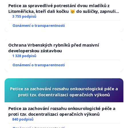
Petice za spravedlivé potrestání dvou mladíků z
Litoměřicka, kteří dali kočku 😿 do sušičky, zapnuli ji
a umírání zvířete natočili.
3 755 podpisů
Oznámení o transparentnosti
Ochrana Vrbenských rybníků před masivní
developerskou zástavbou
1 328 podpisů
Oznámení o transparentnosti
Petice za zachování rozsahu onkourologické péče a
proti tzv. docentralizaci operačních výkonů
Petice za zachování rozsahu onkourologické péče a
proti tzv. docentralizaci operačních výkonů
840 podpisů