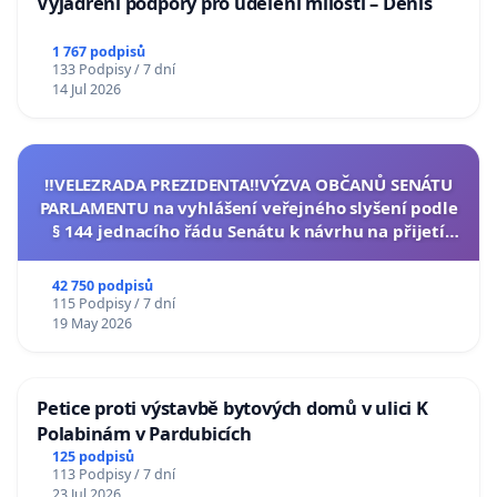
Vyjádření podpory pro udělení milosti – Denis
1 767 podpisů
133 Podpisy / 7 dní
14 Jul 2026
‼️VELEZRADA PREZIDENTA‼️VÝZVA OBČANŮ SENÁTU
PARLAMENTU na vyhlášení veřejného slyšení podle
§ 144 jednacího řádu Senátu k návrhu na přijetí
usnesení k podání ústavní žaloby na prezidenta
republiky
42 750 podpisů
115 Podpisy / 7 dní
19 May 2026
Petice proti výstavbě bytových domů v ulici K
Polabinám v Pardubicích
125 podpisů
113 Podpisy / 7 dní
23 Jul 2026