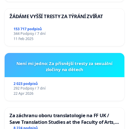
ŽÁDÁME VYŠŠÍ TRESTY ZA TÝRÁNÍ ZVÍŘAT
153 717 podpisů
344 Podpisy / 7 dní
11 Feb 2025
Není mi jedno: Za přísnější tresty za sexuální
zločiny na dětech
2 023 podpisů
292 Podpisy / 7 dní
22 Apr 2026
Za záchranu oboru translatologie na FF UK /
Save Translation Studies at the Faculty of Arts,
Charles University
8 224 podpisů