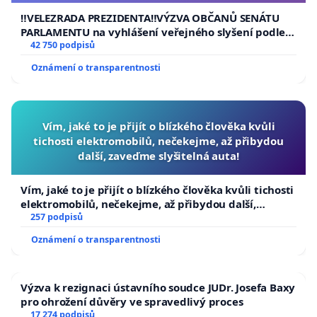
republiky
‼️VELEZRADA PREZIDENTA‼️VÝZVA OBČANŮ SENÁTU
PARLAMENTU na vyhlášení veřejného slyšení podle §
144 jednacího řádu Senátu k návrhu na přijetí
42 750 podpisů
usnesení k podání ústavní žaloby na prezidenta
Oznámení o transparentnosti
republiky
Vím, jaké to je přijít o blízkého člověka kvůli
tichosti elektromobilů, nečekejme, až přibydou
další, zaveďme slyšitelná auta!
Vím, jaké to je přijít o blízkého člověka kvůli tichosti
elektromobilů, nečekejme, až přibydou další,
zaveďme slyšitelná auta!
257 podpisů
Oznámení o transparentnosti
Výzva k rezignaci ústavního soudce JUDr. Josefa Baxy
pro ohrožení důvěry ve spravedlivý proces
17 274 podpisů