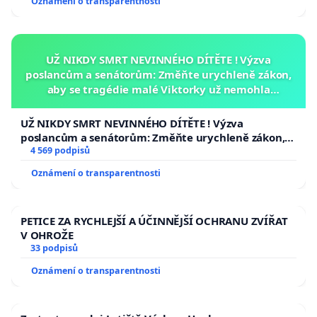
Oznámení o transparentnosti
UŽ NIKDY SMRT NEVINNÉHO DÍTĚTE ! Výzva
poslancům a senátorům: Změňte urychleně zákon,
aby se tragédie malé Viktorky už nemohla
opakovat!
UŽ NIKDY SMRT NEVINNÉHO DÍTĚTE ! Výzva
poslancům a senátorům: Změňte urychleně zákon,
aby se tragédie malé Viktorky už nemohla opakovat!
4 569 podpisů
Oznámení o transparentnosti
PETICE ZA RYCHLEJŠÍ A ÚČINNĚJŠÍ OCHRANU ZVÍŘAT
V OHROŽE
33 podpisů
Oznámení o transparentnosti