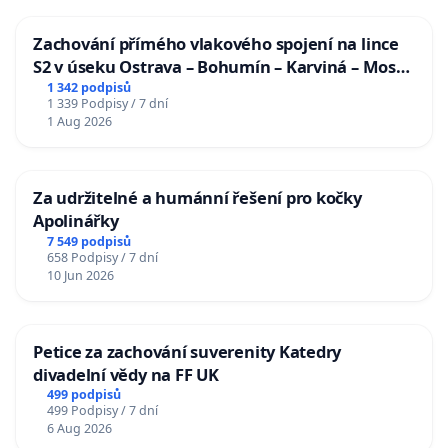
Zachování přímého vlakového spojení na lince
S2 v úseku Ostrava – Bohumín – Karviná – Mosty
u Jablunkova
1 342 podpisů
1 339 Podpisy / 7 dní
1 Aug 2026
Za udržitelné a humánní řešení pro kočky
Apolinářky
7 549 podpisů
658 Podpisy / 7 dní
10 Jun 2026
Petice za zachování suverenity Katedry
divadelní vědy na FF UK
499 podpisů
499 Podpisy / 7 dní
6 Aug 2026