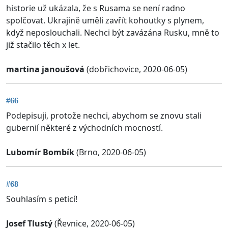
historie už ukázala, že s Rusama se není radno
spolčovat. Ukrajině uměli zavřít kohoutky s plynem,
když neposlouchali. Nechci být zavázána Rusku, mně to
již stačilo těch x let.
martina janoušová
(dobřichovice, 2020-06-05)
#66
Podepisuji, protože nechci, abychom se znovu stali
gubernií některé z východních mocností.
Lubomír Bombík
(Brno, 2020-06-05)
#68
Souhlasím s peticí!
Josef Tlustý
(Řevnice, 2020-06-05)