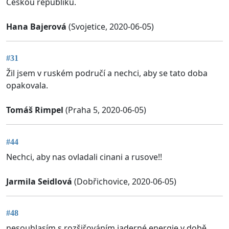
Českou republiku.
Hana Bajerová
(Svojetice, 2020-06-05)
#31
Žil jsem v ruském područí a nechci, aby se tato doba
opakovala.
Tomáš Rimpel
(Praha 5, 2020-06-05)
#44
Nechci, aby nas ovladali cinani a rusove!!
Jarmila Seidlová
(Dobřichovice, 2020-06-05)
#48
nesouhlasím s rozšiřováním jaderné energie v době,