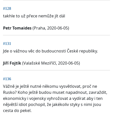
#128
takhle to už přece nemůže jít dál
Petr Tomaides
(Praha, 2020-06-05)
#131
Jde o vážnou věc do budoucnosti České republiky.
Jiří Fojtík
(Valašské Meziříčí, 2020-06-05)
#136
Vážně je ještě nutné někomu vysvětlovat, proč ne
Rusko? Koho ještě budou muset napadnout, zavraždit,
ekonomicky i vojensky vyhrožovat a vydírat aby i ten
nějvětší idiot pochopil, že jakékoliv styky s nimi jsou
cesta do pekel.