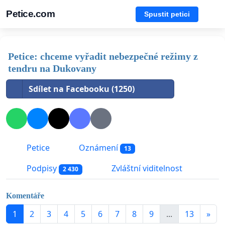
Petice.com
Spustit petici
Petice: chceme vyřadit nebezpečné režimy z
tendru na Dukovany
Sdílet na Facebooku (1250)
Petice
Oznámení
13
Podpisy
Zvláštní viditelnost
2 430
Komentáře
1
2
3
4
5
6
7
8
9
...
13
»