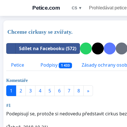
Petice.com
Prohledávat petice
CS ▼
Chceme cirkusy se zvířaty.
Sdílet na Facebooku (572)
Petice
Podpisy
Zásady ochrany osob
1 433
Komentáře
1
2
3
4
5
6
7
8
»
#1
Podepisují se, protože si nedovedu představit cirkus bez 