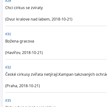
#29
Chci cirkus se zviraty
(Dvur kralove nad labem, 2018-10-21)
#31
Božena gracova
(Havířov, 2018-10-21)
#32
České cirkusy zvířata netýrají.Kampan takzvaných ochráců
(Praha, 2018-10-21)
#35