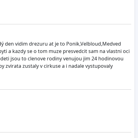
ždý den vidim drezuru at je to Ponik,Velbloud,Medved
byti a kazdy se o tom muze presvedcit sam na vlastni oci
o deti jsou to clenove rodiny venujou jim 24 hodinovou
 zvirata zustaly v cirkuse a i nadale vystupovaly