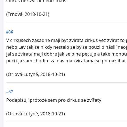
Cirkus bez zvirat neni cirkus..
(Trnová, 2018-10-21)
#36
V cirkusech zasadne maji byt zvirata cirkus vez zvirat t
nebo Lev tak se nikdy nestalo ze by se pouzilo násilí na
jal se zvirata maji dobre jak se o ne pecuje a take moho
peci i ja sam chodim za nasima zviratama se pomazlit at 
(Orlová-Lutyně, 2018-10-21)
#37
Podepisuji protoze sem pro cirkus se zvířaty
(Orlová-Lutyně, 2018-10-21)