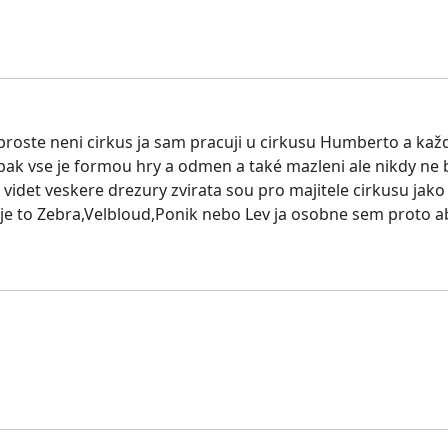
o proste neni cirkus ja sam pracuji u cirkusu Humberto a ka
opak vse je formou hry a odmen a také mazleni ale nikdy ne 
u videt veskere drezury zvirata sou pro majitele cirkusu jak
je to Zebra,Velbloud,Ponik nebo Lev ja osobne sem proto aby