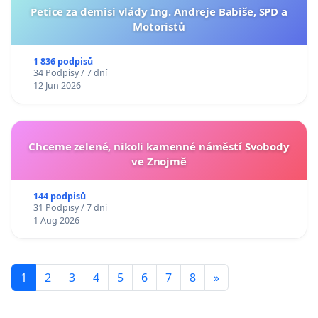
Petice za demisi vlády Ing. Andreje Babiše, SPD a
Motoristů
1 836 podpisů
34 Podpisy / 7 dní
12 Jun 2026
Chceme zelené, nikoli kamenné náměstí Svobody
ve Znojmě
144 podpisů
31 Podpisy / 7 dní
1 Aug 2026
1
2
3
4
5
6
7
8
»