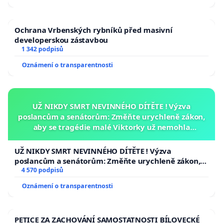
Ochrana Vrbenských rybníků před masivní
developerskou zástavbou
1 342 podpisů
Oznámení o transparentnosti
UŽ NIKDY SMRT NEVINNÉHO DÍTĚTE ! Výzva
poslancům a senátorům: Změňte urychleně zákon,
aby se tragédie malé Viktorky už nemohla
opakovat!
UŽ NIKDY SMRT NEVINNÉHO DÍTĚTE ! Výzva
poslancům a senátorům: Změňte urychleně zákon,
aby se tragédie malé Viktorky už nemohla opakovat!
4 570 podpisů
Oznámení o transparentnosti
PETICE ZA ZACHOVÁNÍ SAMOSTATNOSTI BÍLOVECKÉ