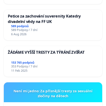
Petice za zachování suverenity Katedry
divadelní vědy na FF UK
589 podpisů
589 Podpisy / 7 dní
6 Aug 2026
ŽÁDÁME VYŠŠÍ TRESTY ZA TÝRÁNÍ ZVÍŘAT
153 765 podpisů
353 Podpisy / 7 dní
11 Feb 2025
Není mi jedno: Za přísnější tresty za sexuální
zločiny na dětech