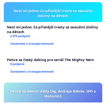
Není mi jedno: Za přísnější tresty za sexuální
zločiny na dětech
Není mi jedno: Za přísnější tresty za sexuální zločiny
na dětech
2 075 podpisů
Oznámení o transparentnosti
Petice za český dabing pro seriál The Mighty Nein
8 podpisů
Oznámení o transparentnosti
Petice za demisi vlády Ing. Andreje Babiše, SPD a
Motoristů