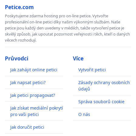
Petice.com
Poskytujeme zdarma hosting pro on-line petice. Vytvořte
profesionální on-line petici díky našim výkonným službám. Naše
petice jsou každý den uvedeny v médiích, takže vytvoření petice je
skvělý způsob, jak upoutat pozornost veřejnosti i těch, kteří o daných
věcech rozhodují.
Průvodci
Více
Jak zahájit online petici
Vytvořit petici
Jak napsat petici?
Zásady ochrany osobních
údajů
Jak petici propagovat?
Správa souborů cookie
Jak získat mediální pokrytí
pro vaši petici
O nás
Jak doručit petici