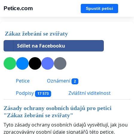
Petice.com
Spustit petici
Zákaz žebrání se zvířaty
Sdílet na Facebooku
Petice
Oznámení
2
Podpisy
Zvláštní viditelnost
17 573
Zásady ochrany osobních údajů pro petici
"
Zákaz žebrání se zvířaty
"
Tyto zásady ochrany osobních údajů vysvětlují, jak jsou
zpracovávány osobní údaje signatářů této petice.