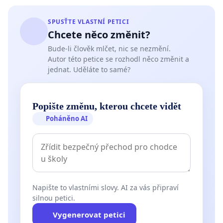
SPUSŤTE VLASTNÍ PETICI
Chcete něco změnit?
Bude-li člověk mlčet, nic se nezmění.
Autor této petice se rozhodl něco změnit a
jednat. Uděláte to samé?
Popište změnu, kterou chcete vidět
Poháněno AI
Napište to vlastními slovy. AI za vás připraví
silnou petici.
Vygenerovat petici