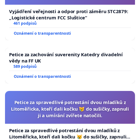
Vyjádření veřejnosti a odpor proti záměru STC2879:
„Logistické centrum FCC Sluštice“
461 podpisů
Oznámení o transparentnosti
Petice za zachování suverenity Katedry divadelní
vědy na FF UK
589 podpisů
Oznámení o transparentnosti
Petice za spravedlivé potrestání dvou mladíků z
Litoměřicka, kteří dali kočku 😿 do sušičky, zapnuli
ji a umírání zvířete natočili.
Petice za spravedlivé potrestání dvou mladíků z
Litoměřicka, kteří dali kočku 😿 do sušičky, zapnuli ji