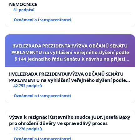
NEMOCNICE
81 podpisů
Oznámení o transparentnosti
‼️VELEZRADA PREZIDENTA‼️VÝZVA OBČANŮ SENÁTU
PARLAMENTU na vyhlášení veřejného slyšení podle
§ 144 jednacího řádu Senátu k návrhu na přijetí
usnesení k podání ústavní žaloby na prezidenta
republiky
‼️VELEZRADA PREZIDENTA‼️VÝZVA OBČANŮ SENÁTU
PARLAMENTU na vyhlášení veřejného slyšení podle §
144 jednacího řádu Senátu k návrhu na přijetí
42 753 podpisů
usnesení k podání ústavní žaloby na prezidenta
Oznámení o transparentnosti
republiky
Výzva k rezignaci ústavního soudce JUDr. Josefa Baxy
pro ohrožení důvěry ve spravedlivý proces
17 276 podpisů
Oznámení o transparentnosti