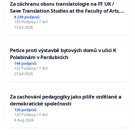
Za záchranu oboru translatologie na FF UK /
Save Translation Studies at the Faculty of Arts,
Charles University
8 239 podpisů
135 Podpisy / 7 dní
13 Jul 2026
Petice proti výstavbě bytových domů v ulici K
Polabinám v Pardubicích
144 podpisů
132 Podpisy / 7 dní
23 Jul 2026
Za zachování pedagogiky jako pilíře vzdělané a
demokratické společnosti
120 podpisů
120 Podpisy / 7 dní
6 Aug 2026