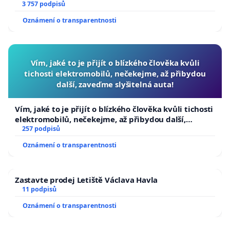
a umírání zvířete natočili.
3 757 podpisů
Oznámení o transparentnosti
Vím, jaké to je přijít o blízkého člověka kvůli
tichosti elektromobilů, nečekejme, až přibydou
další, zaveďme slyšitelná auta!
Vím, jaké to je přijít o blízkého člověka kvůli tichosti
elektromobilů, nečekejme, až přibydou další,
zaveďme slyšitelná auta!
257 podpisů
Oznámení o transparentnosti
Zastavte prodej Letiště Václava Havla
11 podpisů
Oznámení o transparentnosti