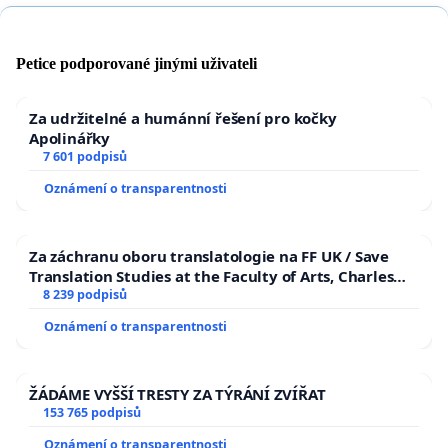
Petice podporované jinými uživateli
Za udržitelné a humánní řešení pro kočky
Apolinářky
7 601 podpisů
Oznámení o transparentnosti
Za záchranu oboru translatologie na FF UK / Save
Translation Studies at the Faculty of Arts, Charles
University
8 239 podpisů
Oznámení o transparentnosti
ŽÁDÁME VYŠŠÍ TRESTY ZA TÝRÁNÍ ZVÍŘAT
153 765 podpisů
Oznámení o transparentnosti