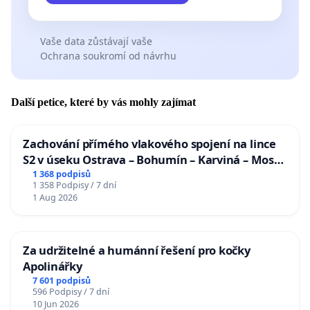
Vaše data zůstávají vaše
Ochrana soukromí od návrhu
Další petice, které by vás mohly zajímat
Zachování přímého vlakového spojení na lince
S2 v úseku Ostrava – Bohumín – Karviná – Mosty
u Jablunkova
1 368 podpisů
1 358 Podpisy / 7 dní
1 Aug 2026
Za udržitelné a humánní řešení pro kočky
Apolinářky
7 601 podpisů
596 Podpisy / 7 dní
10 Jun 2026