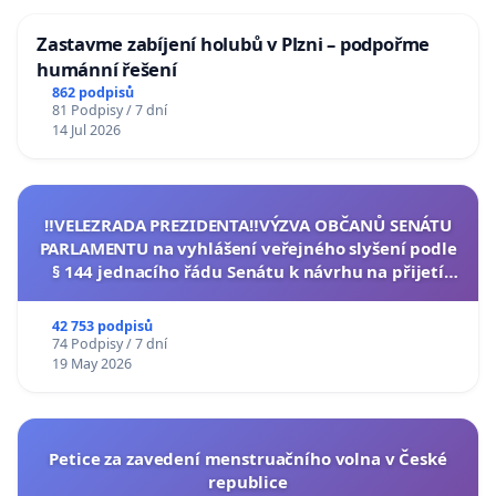
Zastavme zabíjení holubů v Plzni – podpořme
humánní řešení
862 podpisů
81 Podpisy / 7 dní
14 Jul 2026
‼️VELEZRADA PREZIDENTA‼️VÝZVA OBČANŮ SENÁTU
PARLAMENTU na vyhlášení veřejného slyšení podle
§ 144 jednacího řádu Senátu k návrhu na přijetí
usnesení k podání ústavní žaloby na prezidenta
republiky
42 753 podpisů
74 Podpisy / 7 dní
19 May 2026
Petice za zavedení menstruačního volna v České
republice