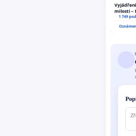
Vyjádření
milosti –
1 749 po
Oznámení
Pop