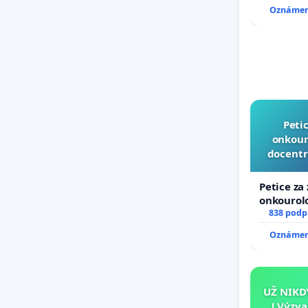
Oznámení
Peti
onkouro
docentr
Petice za
onkourolo
docentral
838 podp
Oznámení
UŽ NIKD
! Výzv