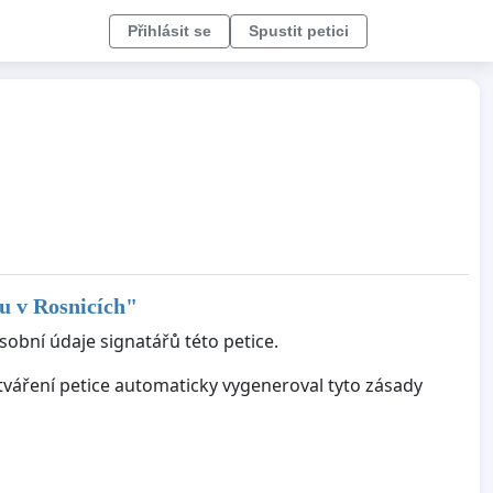
Přihlásit se
Spustit petici
u v Rosnicích
"
sobní údaje signatářů této petice.
ytváření petice automaticky vygeneroval tyto zásady