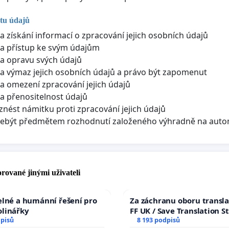
tu údajů
a získání informací o zpracování jejich osobních údajů
a přístup ke svým údajům
a opravu svých údajů
a výmaz jejich osobních údajů a právo být zapomenut
a omezení zpracování jejich údajů
a přenositelnost údajů
znést námitku proti zpracování jejich údajů
nebýt předmětem rozhodnutí založeného výhradně na aut
rované jinými uživateli
elné a humánní řešení pro
Za záchranu oboru transla
olinářky
FF UK / Save Translation S
dpisů
the Faculty of Arts, Charle
8 193 podpisů