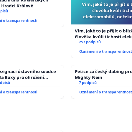
Vím, jaké to je přijít o
 Hradci Králové
člověka kvůli tich
dpisů
elektromobilů, nečeke
 o transparentnosti
přibydou další, zaveďme 
auta!
Vím, jaké to je přijít o blí
člověka kvůli tichosti ele
nečekejme, až přibydou da
257 podpisů
zaveďme slyšitelná auta!
Oznámení o transparentnost
ezignaci ústavního soudce
Petice za český dabing pro
efa Baxy pro ohrožení
Mighty Nein
 spravedlivý proces
odpisů
7 podpisů
 o transparentnosti
Oznámení o transparentnost