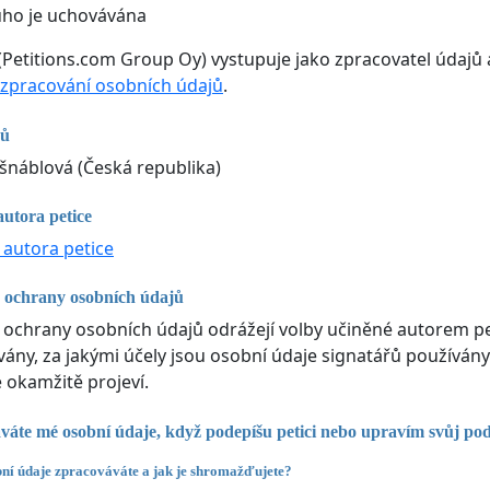
uho je uchovávána
(Petitions.com Group Oy) vystupuje jako zpracovatel údajů 
zpracování osobních údajů
.
jů
náblová (Česká republika)
autora petice
 autora petice
 ochrany osobních údajů
 ochrany osobních údajů odrážejí volby učiněné autorem pe
ny, za jakými účely jsou osobní údaje signatářů používány
e okamžitě projeví.
váte mé osobní údaje, když podepíšu petici nebo upravím svůj po
ní údaje zpracováváte a jak je shromažďujete?