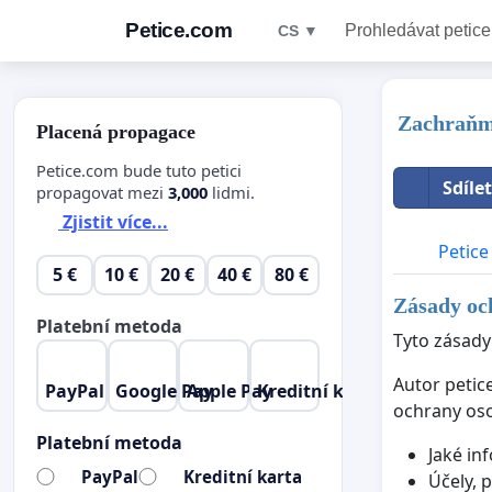
Petice.com
Prohledávat petice
CS ▼
Zachraňme
Placená propagace
Petice.com bude tuto petici
Sdíle
propagovat mezi
3,000
lidmi.
Zjistit více...
Petice
5 €
10 €
20 €
40 €
80 €
Zásady och
Platební metoda
Tyto zásady
Autor petic
PayPal
Google Pay
Apple Pay
Kreditní karta
ochrany oso
Platební metoda
Jaké in
PayPal
Kreditní karta
Účely, 