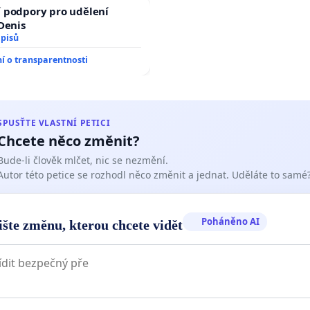
 podpory pro udělení
 Denis
dpisů
 o transparentnosti
SPUSŤTE VLASTNÍ PETICI
Chcete něco změnit?
Bude-li člověk mlčet, nic se nezmění.
Autor této petice se rozhodl něco změnit a jednat. Uděláte to samé
Poháněno AI
ište změnu, kterou chcete vidět