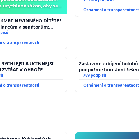
 urychleně zákon, aby se
Oznámení o transparentnost
 malé Viktorky už nemohla
opakovat!
 SMRT NEVINNÉHO DÍTĚTE !
slancům a senátorům:
rychleně zákon, aby se
dpisů
 malé Viktorky už nemohla
 o transparentnosti
!
 RYCHLEJŠÍ A ÚČINNĚJŠÍ
Zastavme zabíjení holubů 
 ZVÍŘAT V OHROŽE
podpořme humánní řešen
sů
789 podpisů
 o transparentnosti
Oznámení o transparentnost
 záchranu Kuklenských