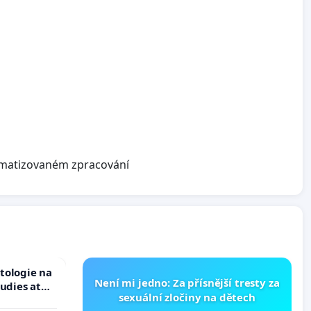
omatizovaném zpracování
tologie na
Není mi jedno: Za přísnější tresty za
tudies at
sexuální zločiny na dětech
s