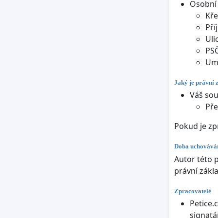
Osobní 
Kře
Pří
Uli
PS
Umí
Jaký je právní 
Váš sou
Pře
Pokud je zp
Doba uchováván
Autor této p
právní zákl
Zpracovatelé
Petice.
signatá