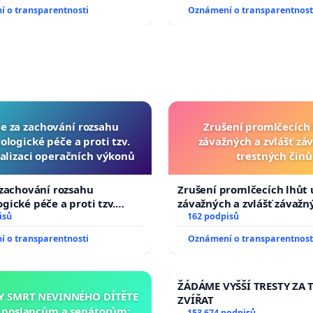
University
 o transparentnosti
Oznámení o transparentnost
ce za zachování rozsahu
Zrušení promlčecích 
logické péče a proti tzv.
závažných a zvlášť zá
alizaci operačních výkonů
trestných činů
 zachování rozsahu
Zrušení promlčecích lhůt 
gické péče a proti tzv.
závažných a zvlášť závažn
izaci operačních výkonů
isů
trestných činů
162 podpisů
 o transparentnosti
Oznámení o transparentnost
ŽÁDÁME VYŠŠÍ TRESTY ZA 
Y SMRT NEVINNÉHO DÍTĚTE
ZVÍŘAT
a poslancům a senátorům:
153 674 podpisů