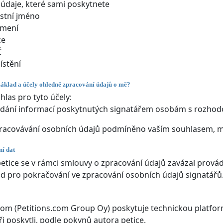
údaje, které sami poskytnete
stní jméno
jmení
ce
Č
stění
základ a účely ohledně zpracování údajů o mě?
hlas pro tyto účely:
dání informací poskytnutých signatářem osobám s rozhod
racovávání osobních údajů podmíněno vaším souhlasem, má
í dat
etice se v rámci smlouvy o zpracování údajů zavázal provádě
ad pro pokračování ve zpracování osobních údajů signatářů
com (Petitions.com Group Oy) poskytuje technickou platfor
ři poskytli, podle pokynů autora petice.