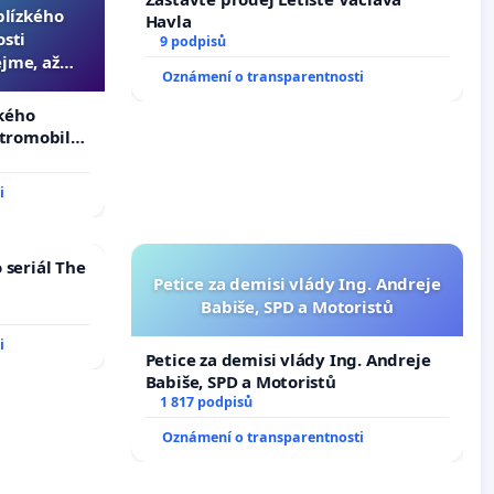
 blízkého
Havla
osti
9 podpisů
jme, až
Oznámení o transparentnosti
slyšitelná
zkého
ktromobilů,
lší,
i
 seriál The
Petice za demisi vlády Ing. Andreje
Babiše, SPD a Motoristů
i
Petice za demisi vlády Ing. Andreje
Babiše, SPD a Motoristů
1 817 podpisů
Oznámení o transparentnosti