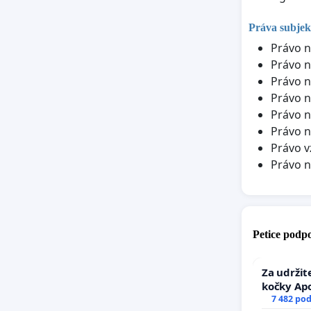
Práva subjek
Právo n
Právo n
Právo n
Právo n
Právo n
Právo n
Právo v
Právo 
Petice podpo
Za udržit
kočky Ap
7 482 po