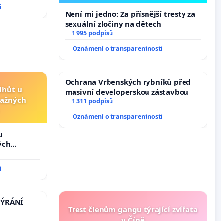
i
Není mi jedno: Za přísnější tresty za
sexuální zločiny na dětech
1 995 podpisů
Oznámení o transparentnosti
Ochrana Vrbenských rybníků před
lhůt u
masivní developerskou zástavbou
važných
1 311 podpisů
Oznámení o transparentnosti
u
ých
i
TÝRÁNÍ
Trest členům gangu týrající zvířata
v Číně