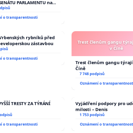
ní žaloby na prezidenta
SENÁTU PARLAMENTU na
republiky
 veřejného slyšení podle §
odpisů
cího řádu Senátu k návrhu
 o transparentnosti
í usnesení k podání ústavní
 prezidenta republiky
Vrbenských rybníků před
Trest členům gangu týraj
developerskou zástavbou
v Číně
dpisů
 o transparentnosti
Trest členům gangu týrajíc
Číně
7 748 podpisů
Oznámení o transparentnost
YŠŠÍ TRESTY ZA TÝRÁNÍ
Vyjádření podpory pro ud
milosti – Denis
podpisů
1 753 podpisů
 o transparentnosti
Oznámení o transparentnost