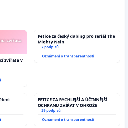
Petice za český dabing pro seriál The
ící zvířata
Mighty Nein
7 podpisů
Oznámení o transparentnosti
í zvířata v
i
ělení
PETICE ZA RYCHLEJŠÍ A ÚČINNĚJŠÍ
OCHRANU ZVÍŘAT V OHROŽE
29 podpisů
i
Oznámení o transparentnosti