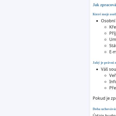
Jak zpracová
Které moje osob
Osobní 
Kře
Pří
Umí
Stá
E-m
Jaký je právní 
Váš sou
Veř
Inf
Pře
Pokud je zp
Doba uchováván
Údaje budou