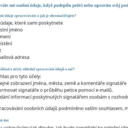
váte mé osobní údaje, když podepíšu petici nebo upravím svůj po
ní údaje zpracováváte a jak je shromažďujete?
údaje, které sami poskytnete
stní jméno
jmení
stění
t
ailová adresa
základ a účely ohledně zpracování údajů o mě?
hlas pro tyto účely:
ejné zobrazení jména, města, země a komentáře signatáře o
ormovat signatáře o průběhu petice pomocí e-mailů.
dání informací poskytnutých signatářem osobám s rozhod
racovávání osobních údajů podmíněno vaším souhlasem, má
í dat
 uchovávány tak dlouho, jak bude zapotřebí ke splnění cíle 