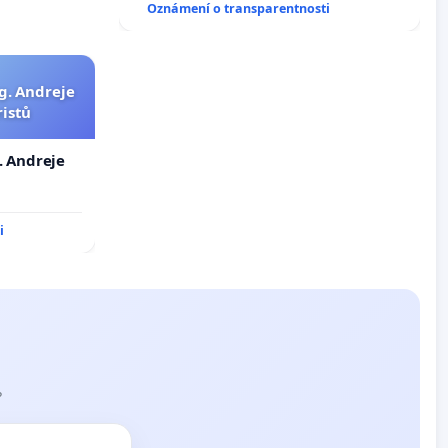
Oznámení o transparentnosti
opakovat!
g. Andreje
ristů
. Andreje
i
?