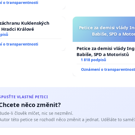
 o transparentnosti
 záchranu Kuklenských
Petice za demisi vlády In
 Hradci Králové
Babiše, SPD a Moto
dpisů
 o transparentnosti
Petice za demisi vlády Ing
Babiše, SPD a Motoristů
1 818 podpisů
Oznámení o transparentnost
SPUSŤTE VLASTNÍ PETICI
Chcete něco změnit?
Bude-li člověk mlčet, nic se nezmění.
Autor této petice se rozhodl něco změnit a jednat. Uděláte to samé