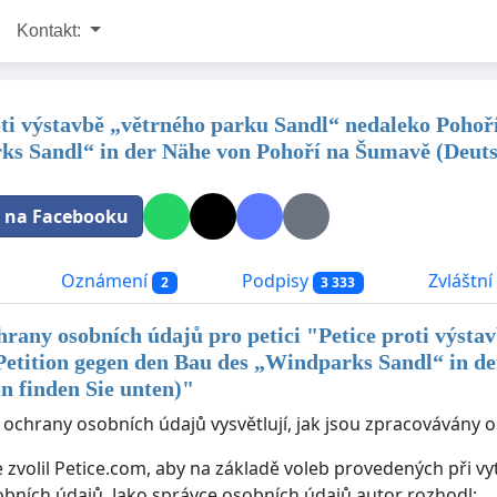
Kontakt:
oti výstavbě „větrného parku Sandl“ nedaleko Pohoř
s Sandl“ in der Nähe von Pohoří na Šumavě (Deutsch
t na Facebooku
Oznámení
Podpisy
Zvláštní 
2
3 333
rany osobních údajů pro petici "
Petice proti výsta
Petition gegen den Bau des „Windparks Sandl“ in d
on finden Sie unten)
"
 ochrany osobních údajů vysvětlují, jak jsou zpracovávány o
e zvolil Petice.com, aby na základě voleb provedených při v
bních údajů. Jako správce osobních údajů autor rozhodl: