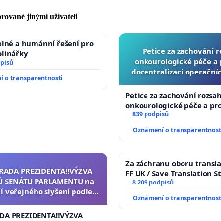
rované jinými uživateli
elné a humánní řešení pro
Petice za zachování 
olinářky
onkourologické péče a p
dpisů
docentralizaci operační
 o transparentnosti
Petice za zachování rozsa
onkourologické péče a prot
docentralizaci operačníc
839 podpisů
Oznámení o transparentnost
Za záchranu oboru transla
ZRADA PREZIDENTA‼️VÝZVA
FF UK / Save Translation S
 SENÁTU PARLAMENTU na
the Faculty of Arts, Charle
8 209 podpisů
í veřejného slyšení podle §
University
Oznámení o transparentnost
ednacího řádu Senátu k
a přijetí usnesení k podání
ADA PREZIDENTA‼️VÝZVA