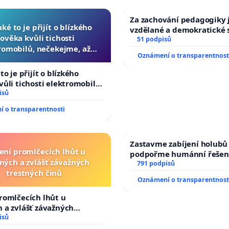
Za zachování pedagogiky j
aké to je přijít o blízkého
vzdělané a demokratické 
lověka kvůli tichosti
51 podpisů
romobilů, nečekejme, až
Oznámení o transparentnost
 další, zaveďme slyšitelná
auta!
to je přijít o blízkého
vůli tichosti elektromobilů,
, až přibydou další,
isů
lyšitelná auta!
 o transparentnosti
Zastavme zabíjení holubů 
ení promlčecích lhůt u
podpořme humánní řešen
ných a zvlášť závažných
791 podpisů
trestných činů
Oznámení o transparentnost
romlčecích lhůt u
 a zvlášť závažných
 činů
isů