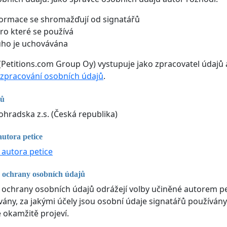
formace se shromažďují od signatářů
pro které se používá
uho je uchovávána
(Petitions.com Group Oy) vystupuje jako zpracovatel údajů 
zpracování osobních údajů
.
jů
ohradska z.s. (Česká republika)
autora petice
 autora petice
 ochrany osobních údajů
 ochrany osobních údajů odrážejí volby učiněné autorem pe
ny, za jakými účely jsou osobní údaje signatářů používány
e okamžitě projeví.