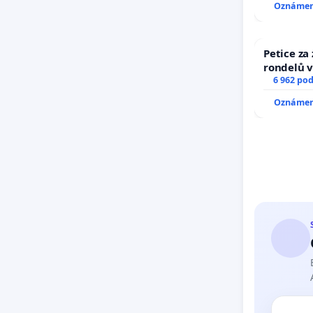
Oznámení
Petice za
rondelů v
6 962 po
Oznámení