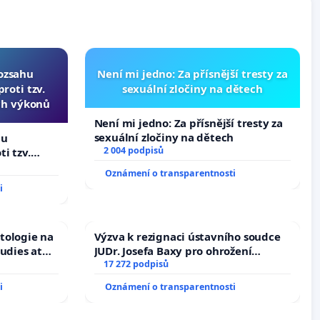
rozsahu
Není mi jedno: Za přísnější tresty za
roti tzv.
sexuální zločiny na dětech
ch výkonů
Není mi jedno: Za přísnější tresty za
sexuální zločiny na dětech
hu
2 004 podpisů
i tzv.
h výkonů
Oznámení o transparentnosti
i
tologie na
Výzva k rezignaci ústavního soudce
tudies at
JUDr. Josefa Baxy pro ohrožení
s
důvěry ve spravedlivý proces
17 272 podpisů
i
Oznámení o transparentnosti