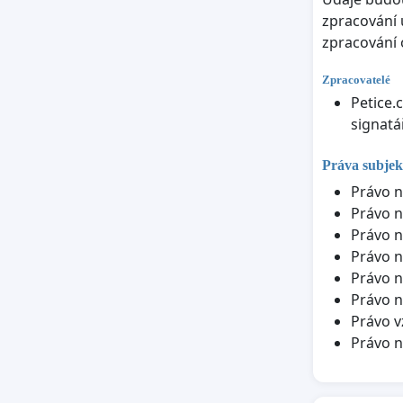
zpracování 
zpracování 
Zpracovatelé
Petice.
signatá
Práva subjek
Právo n
Právo n
Právo n
Právo n
Právo n
Právo n
Právo v
Právo 