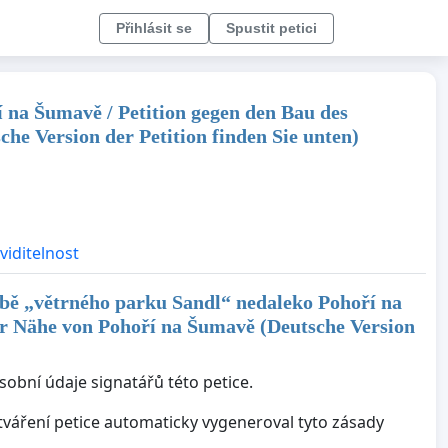
Přihlásit se
Spustit petici
í na Šumavě / Petition gegen den Bau des
e Version der Petition finden Sie unten)
viditelnost
vbě „větrného parku Sandl“ nedaleko Pohoří na
er Nähe von Pohoří na Šumavě (Deutsche Version
sobní údaje signatářů této petice.
ytváření petice automaticky vygeneroval tyto zásady