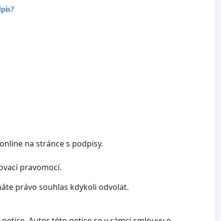
dpis?
nline na stránce s podpisy.
ovací pravomocí.
te právo souhlas kdykoli odvolat.
petice. Autor této petice se v rámci smlouvy o