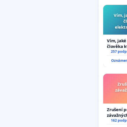
Vím, j
č
elekt
přibydou
Vím, jaké 
člověka k
nečekejme
257 podp
zaveďme s
Oznámení
Zruš
závaž
Zrušení p
závažných
trestných
162 podp