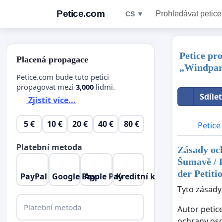
Petice.com
Prohledávat petice
CS ▼
Petice pr
Placená propagace
„Windpark
Petice.com bude tuto petici
propagovat mezi
3,000
lidmi.
Sdíle
Zjistit více...
5 €
10 €
20 €
40 €
80 €
Petice
Platební metoda
Zásady och
Šumavě / 
der Petiti
PayPal
Google Pay
Apple Pay
Kreditní karta
Tyto zásady
Platební metoda
Autor petic
ochrany oso