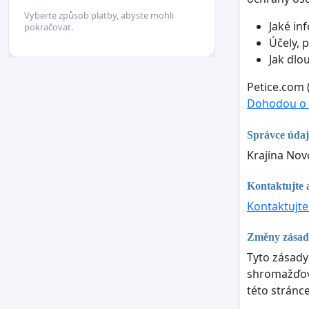
Vyberte způsob platby, abyste mohli
Jaké in
pokračovat.
Účely, 
Jak dlo
Petice.com 
Dohodou o 
Správce úda
Krajina Nov
Kontaktujte 
Kontaktujte
Změny zásad
Tyto zásady
shromažďová
této stránc