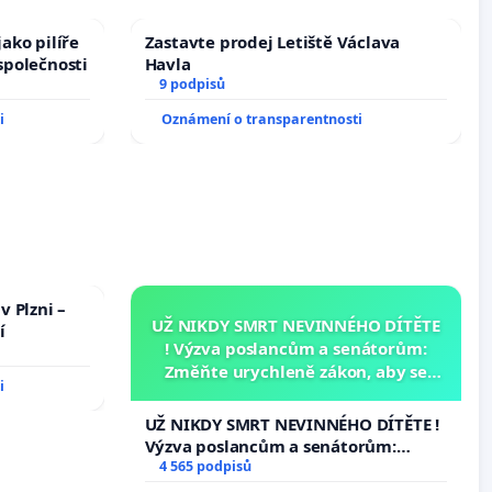
ako pilíře
Zastavte prodej Letiště Václava
společnosti
Havla
9 podpisů
i
Oznámení o transparentnosti
v Plzni –
UŽ NIKDY SMRT NEVINNÉHO DÍTĚTE
í
! Výzva poslancům a senátorům:
Změňte urychleně zákon, aby se
i
tragédie malé Viktorky už nemohla
opakovat!
UŽ NIKDY SMRT NEVINNÉHO DÍTĚTE !
Výzva poslancům a senátorům:
Změňte urychleně zákon, aby se
4 565 podpisů
tragédie malé Viktorky už nemohla