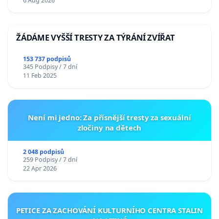
6 Aug 2026
ŽÁDÁME VYŠŠÍ TRESTY ZA TÝRÁNÍ ZVÍŘAT
153 737 podpisů
345 Podpisy / 7 dní
11 Feb 2025
Není mi jedno: Za přísnější tresty za sexuální
zločiny na dětech
2 048 podpisů
259 Podpisy / 7 dní
22 Apr 2026
PETICE ZA ZACHOVÁNÍ KULTURNÍHO CENTRA STALIN