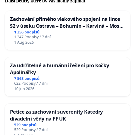
Další petice, které by vás mohly zajímat
Zachování přímého vlakového spojení na lince
S2 v úseku Ostrava – Bohumín – Karviná – Mosty
u Jablunkova
1 356 podpisů
1 347 Podpisy / 7 dní
1 Aug 2026
Za udržitelné a humánní řešení pro kočky
Apolinářky
7 568 podpisů
622 Podpisy / 7 dní
10 Jun 2026
Petice za zachování suverenity Katedry
divadelní vědy na FF UK
529 podpisů
529 Podpisy / 7 dní