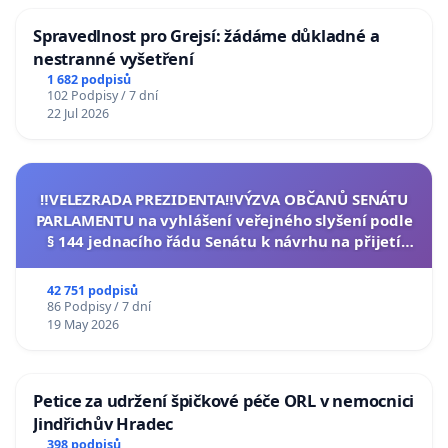
Spravedlnost pro Grejsí: žádáme důkladné a
nestranné vyšetření
1 682 podpisů
102 Podpisy / 7 dní
22 Jul 2026
‼️VELEZRADA PREZIDENTA‼️VÝZVA OBČANŮ SENÁTU
PARLAMENTU na vyhlášení veřejného slyšení podle
§ 144 jednacího řádu Senátu k návrhu na přijetí
usnesení k podání ústavní žaloby na prezidenta
republiky
42 751 podpisů
86 Podpisy / 7 dní
19 May 2026
Petice za udržení špičkové péče ORL v nemocnici
Jindřichův Hradec
398 podpisů