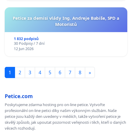
Petice za demisi vlády Ing. Andreje Babiše, SPD a
Motoristů
1 832 podpisů
30 Podpisy / 7 dní
12 Jun 2026
1
2
3
4
5
6
7
8
»
Petice.com
Poskytujeme zdarma hosting pro on-line petice. Vytvořte
profesionální on-line petici díky našim výkonným službám. Naše
petice jsou každý den uvedeny v médiích, takže vytvoření petice je
skvělý způsob, jak upoutat pozornost veřejnosti i těch, kteří o daných
věcech rozhodují.