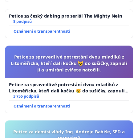
Petice za český dabing pro seriál The Mighty Nein
8 podpisů
Oznámení o transparentnosti
Petice za spravedlivé potrestání dvou mladíků z
Litoměřicka, kteří dali kočku 😿 do sušičky, zapnuli
ji a umírání zvířete natočili.
Petice za spravedlivé potrestání dvou mladíků z
Litoměřicka, kteří dali kočku 😿 do sušičky, zapnuli ji
a umírání zvířete natočili.
3 755 podpisů
Oznámení o transparentnosti
Petice za demisi vlády Ing. Andreje Babiše, SPD a
Motoristů