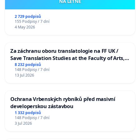
NA LETNÉ
2 729 podpisů
155 Podpisy / 7 dní
4 May 2026
Za záchranu oboru translatologie na FF UK /
Save Translation Studies at the Faculty of Arts,
Charles University
8 232 podpisů
148 Podpisy / 7 dní
13 Jul 2026
Ochrana Vrbenských rybníků před masivní
developerskou zástavbou
1 332 podpisů
148 Podpisy / 7 dní
3 Jul 2026