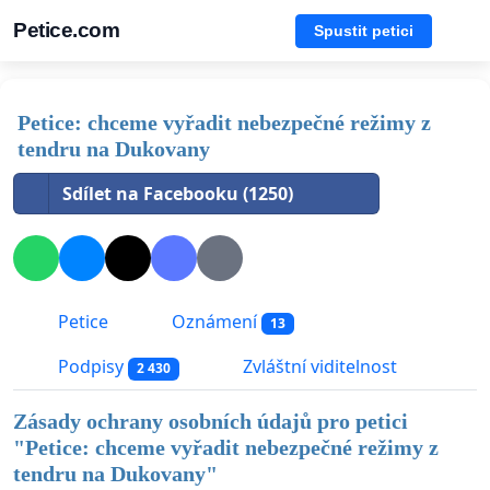
Petice.com
Spustit petici
Petice: chceme vyřadit nebezpečné režimy z
tendru na Dukovany
Sdílet na Facebooku (1250)
Petice
Oznámení
13
Podpisy
Zvláštní viditelnost
2 430
Zásady ochrany osobních údajů pro petici
"
Petice: chceme vyřadit nebezpečné režimy z
tendru na Dukovany
"