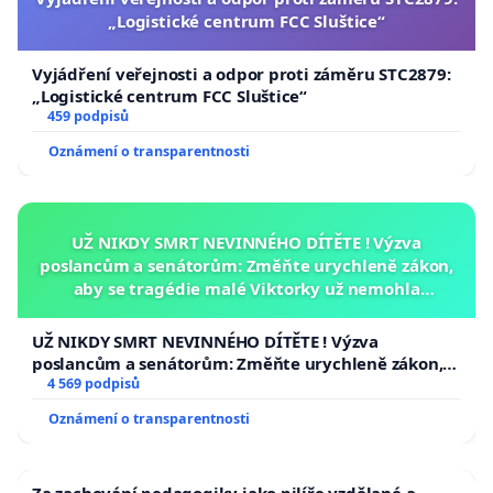
„Logistické centrum FCC Sluštice“
Vyjádření veřejnosti a odpor proti záměru STC2879:
„Logistické centrum FCC Sluštice“
459 podpisů
Oznámení o transparentnosti
UŽ NIKDY SMRT NEVINNÉHO DÍTĚTE ! Výzva
poslancům a senátorům: Změňte urychleně zákon,
aby se tragédie malé Viktorky už nemohla
opakovat!
UŽ NIKDY SMRT NEVINNÉHO DÍTĚTE ! Výzva
poslancům a senátorům: Změňte urychleně zákon,
aby se tragédie malé Viktorky už nemohla opakovat!
4 569 podpisů
Oznámení o transparentnosti
Za zachování pedagogiky jako pilíře vzdělané a