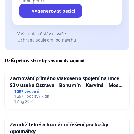
silnou petici.
Vygenerovat petici
Vaše data zůstávají vaše
Ochrana soukromí od návrhu
Další petice, které by vás mohly zajímat
Zachování přímého vlakového spojení na lince
S2 v úseku Ostrava – Bohumín – Karviná – Mosty
u Jablunkova
1 297 podpisů
1 297 Podpisy / 7 dní
1 Aug 2026
Za udržitelné a humánní řešení pro kočky
Apolinářky