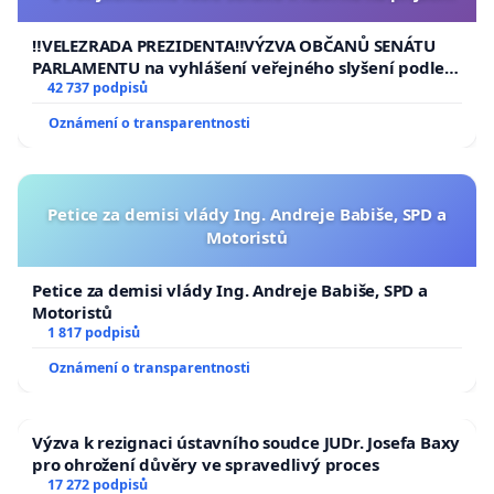
usnesení k podání ústavní žaloby na prezidenta
republiky
‼️VELEZRADA PREZIDENTA‼️VÝZVA OBČANŮ SENÁTU
PARLAMENTU na vyhlášení veřejného slyšení podle §
144 jednacího řádu Senátu k návrhu na přijetí
42 737 podpisů
usnesení k podání ústavní žaloby na prezidenta
Oznámení o transparentnosti
republiky
Petice za demisi vlády Ing. Andreje Babiše, SPD a
Motoristů
Petice za demisi vlády Ing. Andreje Babiše, SPD a
Motoristů
1 817 podpisů
Oznámení o transparentnosti
Výzva k rezignaci ústavního soudce JUDr. Josefa Baxy
pro ohrožení důvěry ve spravedlivý proces
17 272 podpisů