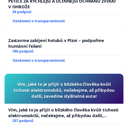
PETICE ZA RYCHLEJŠÍ A ÚČINNĚJŠÍ OCHRANU ZVÍŘAT
V OHROŽE
29 podpisů
Oznámení o transparentnosti
Zastavme zabíjení holubů v Plzni – podpořme
humánní řešení
789 podpisů
Oznámení o transparentnosti
Vím, jaké to je přijít o blízkého člověka kvůli
tichosti elektromobilů, nečekejme, až přibydou
další, zaveďme slyšitelná auta!
Vím, jaké to je přijít o blízkého člověka kvůli tichosti
elektromobilů, nečekejme, až přibydou další,
zaveďme slyšitelná auta!
257 podpisů