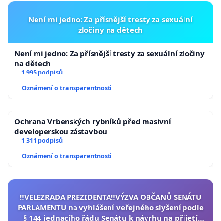
Není mi jedno: Za přísnější tresty za sexuální
zločiny na dětech
Není mi jedno: Za přísnější tresty za sexuální zločiny
na dětech
1 995 podpisů
Oznámení o transparentnosti
Ochrana Vrbenských rybníků před masivní
developerskou zástavbou
1 311 podpisů
Oznámení o transparentnosti
‼️VELEZRADA PREZIDENTA‼️VÝZVA OBČANŮ SENÁTU
PARLAMENTU na vyhlášení veřejného slyšení podle
§ 144 jednacího řádu Senátu k návrhu na přijetí