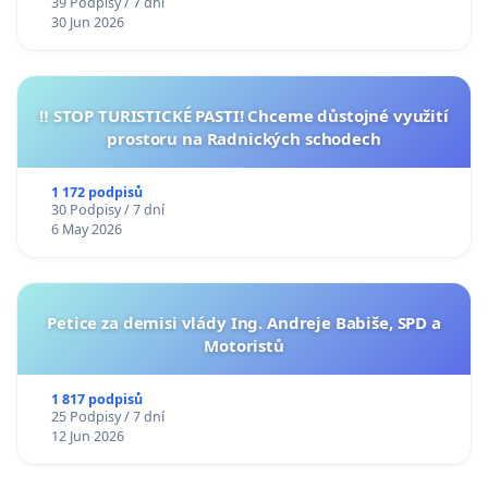
39 Podpisy / 7 dní
30 Jun 2026
‼️ STOP TURISTICKÉ PASTI! Chceme důstojné využití
prostoru na Radnických schodech
1 172 podpisů
30 Podpisy / 7 dní
6 May 2026
Petice za demisi vlády Ing. Andreje Babiše, SPD a
Motoristů
1 817 podpisů
25 Podpisy / 7 dní
12 Jun 2026