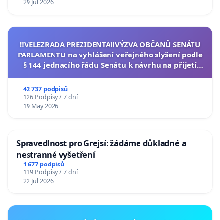
29 Jul 2026
‼️VELEZRADA PREZIDENTA‼️VÝZVA OBČANŮ SENÁTU
PARLAMENTU na vyhlášení veřejného slyšení podle
§ 144 jednacího řádu Senátu k návrhu na přijetí
usnesení k podání ústavní žaloby na prezidenta
republiky
42 737 podpisů
126 Podpisy / 7 dní
19 May 2026
Spravedlnost pro Grejsí: žádáme důkladné a
nestranné vyšetření
1 677 podpisů
119 Podpisy / 7 dní
22 Jul 2026