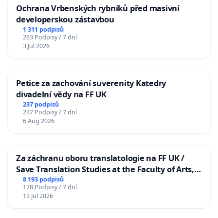
Ochrana Vrbenských rybníků před masivní
developerskou zástavbou
1 311 podpisů
263 Podpisy / 7 dní
3 Jul 2026
Petice za zachování suverenity Katedry
divadelní vědy na FF UK
237 podpisů
237 Podpisy / 7 dní
6 Aug 2026
Za záchranu oboru translatologie na FF UK /
Save Translation Studies at the Faculty of Arts,
Charles University
8 193 podpisů
178 Podpisy / 7 dní
13 Jul 2026