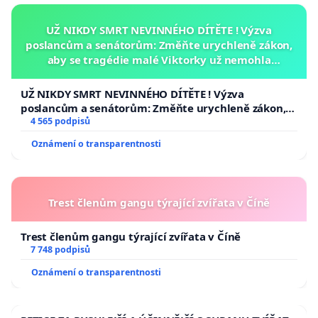
UŽ NIKDY SMRT NEVINNÉHO DÍTĚTE ! Výzva
poslancům a senátorům: Změňte urychleně zákon,
aby se tragédie malé Viktorky už nemohla
opakovat!
UŽ NIKDY SMRT NEVINNÉHO DÍTĚTE ! Výzva
poslancům a senátorům: Změňte urychleně zákon,
aby se tragédie malé Viktorky už nemohla opakovat!
4 565 podpisů
Oznámení o transparentnosti
Trest členům gangu týrající zvířata v Číně
Trest členům gangu týrající zvířata v Číně
7 748 podpisů
Oznámení o transparentnosti