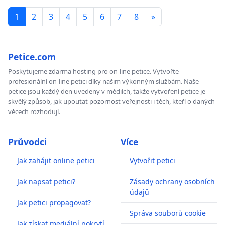
1
2
3
4
5
6
7
8
»
Petice.com
Poskytujeme zdarma hosting pro on-line petice. Vytvořte
profesionální on-line petici díky našim výkonným službám. Naše
petice jsou každý den uvedeny v médiích, takže vytvoření petice je
skvělý způsob, jak upoutat pozornost veřejnosti i těch, kteří o daných
věcech rozhodují.
Průvodci
Více
Jak zahájit online petici
Vytvořit petici
Jak napsat petici?
Zásady ochrany osobních
údajů
Jak petici propagovat?
Správa souborů cookie
Jak získat mediální pokrytí