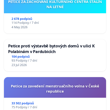
PETICE ZA ZACHOVÁNÍ KULTURNÍHO CENTRA STALIN
NA LETNÉ
2 678 podpisů
114 Podpisy / 7 dní
4 May 2026
Petice proti výstavbě bytových domů v ulici K
Polabinám v Pardubicích
104 podpisů
93 Podpisy / 7 dní
23 Jul 2026
Petice za zavedení menstruačního volna v České
republice
33 502 podpisů
75 Podpisy / 7 dní