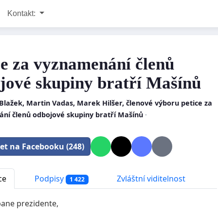
Kontakt:
ce za vyznamenání členů
jové skupiny bratří Mašínů
Blažek, Martin Vadas, Marek Hilšer, členové výboru petice za
ní členů odbojové skupiny bratří Mašínů
·
let na Facebooku (248)
ce
Podpisy
Zvláštní viditelnost
1 422
ane prezidente,