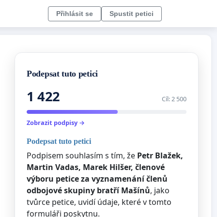
Přihlásit se
Spustit petici
Podepsat tuto petici
1 422
Cíl: 2 500
Zobrazit podpisy →
Podepsat tuto petici
Podpisem souhlasím s tím, že
Petr Blažek,
Martin Vadas, Marek Hilšer, členové
výboru petice za vyznamenání členů
odbojové skupiny bratří Mašínů
, jako
tvůrce petice, uvidí údaje, které v tomto
formuláři poskytnu.