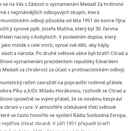
 se na Vás s žádostí o vyznamenání Medailí Za hrdinství
dné z nejznámějších odbojových skupin, která
omunistickém odboji působila od léta 1951 do konce října
ožili ji synové pplk. Josefa Mašína, který byl 30. června
třelen nacisty v Kobylisích. V posledním dopise, který
jako moták v cele smrti, vyzval své děti, aby hájily
vlasti a národa. Po druhé světové válce byli bratři Ctirad a
šínovi vyznamenáni prezidentem republiky Edvardem
Medailí za chrabrost za účast v protinacistickém odboji.
unistický režim zavraždil na popravišti rodinné přátele
iodora Píku a JUDr. Miladu Horákovou, rozhodli se Ctirad a
šínovi společně se svými přáteli, že se novému bezpráví
se zbraní v ruce. V atmosféře očekávané třetí světové
 které se často hovořilo ve vysílání Rádia Svobodná Evropa,
i nejdříve získat zbraně. V září 1951 přepadli bratři