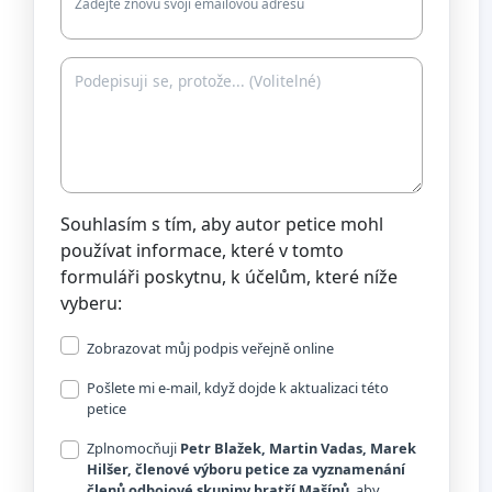
Zadejte znovu svoji emailovou adresu
Souhlasím s tím, aby autor petice mohl
používat informace, které v tomto
formuláři poskytnu, k účelům, které níže
vyberu:
Zobrazovat můj podpis veřejně online
Pošlete mi e-mail, když dojde k aktualizaci této
petice
Zplnomocňuji
Petr Blažek, Martin Vadas, Marek
Hilšer, členové výboru petice za vyznamenání
členů odbojové skupiny bratří Mašínů
, aby