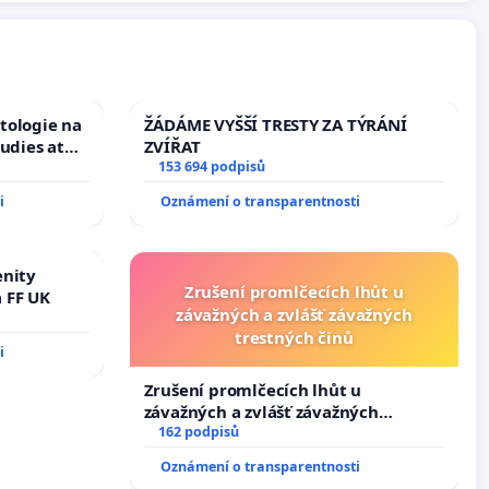
tologie na
ŽÁDÁME VYŠŠÍ TRESTY ZA TÝRÁNÍ
tudies at
ZVÍŘAT
s
153 694 podpisů
i
Oznámení o transparentnosti
enity
Zrušení promlčecích lhůt u
 FF UK
závažných a zvlášť závažných
trestných činů
i
Zrušení promlčecích lhůt u
závažných a zvlášť závažných
trestných činů
162 podpisů
Oznámení o transparentnosti