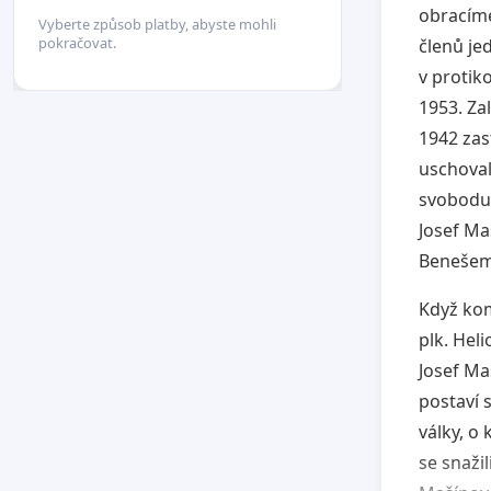
obracíme
Vyberte způsob platby, abyste mohli
pokračovat.
členů je
v protik
1953. Zal
1942 zas
uschoval 
svobodu 
Josef Ma
Benešem 
Když kom
plk. Hel
Josef Ma
postaví 
války, o
se snažil