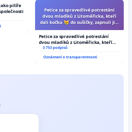
ako pilíře
Petice za spravedlivé potrestání
společnosti
dvou mladíků z Litoměřicka, kteří
dali kočku 😿 do sušičky, zapnuli ji a
i
umírání zvířete natočili.
Petice za spravedlivé potrestání
dvou mladíků z Litoměřicka, kteří
dali kočku 😿 do sušičky, zapnuli ji a
3 753 podpisů
umírání zvířete natočili.
Oznámení o transparentnosti
?