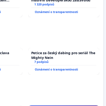
oces
1 320 podpisů
i
Oznámení o transparentnosti
áclava
Petice za český dabing pro seriál The
Mighty Nein
7 podpisů
i
Oznámení o transparentnosti