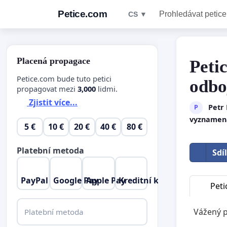
Petice.com
Prohledávat petice
CS ▼
Placená propagace
Peti
Petice.com bude tuto petici
odbo
propagovat mezi
3,000
lidmi.
Zjistit více...
Petr 
P
vyznamená
5 €
10 €
20 €
40 €
80 €
Platební metoda
Sdí
PayPal
Google Pay
Apple Pay
Kreditní karta
Peti
Vážený p
Platební metoda