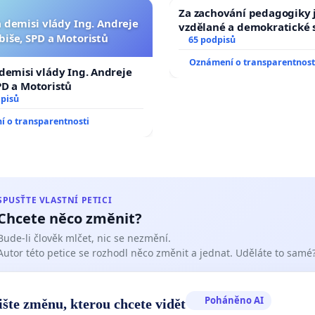
s cílem odstranit, výrazně oslabit či narušit anebo jinak
Za zachování pedagogiky j
a demisi vlády Ing. Andreje
vzdělané a demokratické 
 komunistickou totalitní moc v Československu a obnovit
biše, SPD a Motoristů
65 podpisů
a demokracii. Ministerstvo obrany již rozhodlo, že mezi
Oznámení o transparentnost
y protikomunistického odboje patřili členové skupiny
 demisi vlády Ing. Andreje
PD a Motoristů
ašínů Ing. Vladimír Hradec a in memoriam také Ing.
dpisů
ašínová, která byla již předtím vyznamenána
 o transparentnosti
ntem republiky Václavem Havlem vysokým státním
náním.
rozhoduje o dalších návrzích, které podala občanská
 za zesnulé členy odbojové skupiny bratří Mašínů. Členy
SPUSŤTE VLASTNÍ PETICI
Chcete něco změnit?
 skupiny bratří Mašínů navrhli na státní vyznamenání
ně občané, Poslanecká sněmovna i Senát Parlamentu
Bude-li člověk mlčet, nic se nezmění.
Autor této petice se rozhodl něco změnit a jednat. Uděláte to samé
publiky. Senát návrh na vyznamenání odbojové skupiny
ašínů schválil celkem osmkrát, naposledy letos tak učinil
 senátora Marka Hilšera (dostupný na
tomto odkazu
).
Poháněno AI
ište změnu, kterou chcete vidět