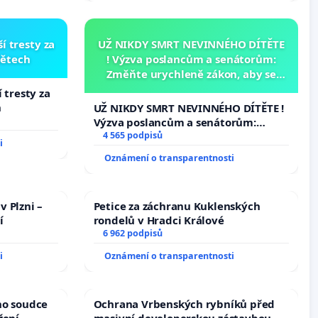
í tresty za
UŽ NIKDY SMRT NEVINNÉHO DÍTĚTE
dětech
! Výzva poslancům a senátorům:
Změňte urychleně zákon, aby se
tragédie malé Viktorky už nemohla
 tresty za
opakovat!
h
UŽ NIKDY SMRT NEVINNÉHO DÍTĚTE !
Výzva poslancům a senátorům:
Změňte urychleně zákon, aby se
4 565 podpisů
i
tragédie malé Viktorky už nemohla
Oznámení o transparentnosti
opakovat!
v Plzni –
Petice za záchranu Kuklenských
í
rondelů v Hradci Králové
6 962 podpisů
i
Oznámení o transparentnosti
ho soudce
Ochrana Vrbenských rybníků před
žení
masivní developerskou zástavbou