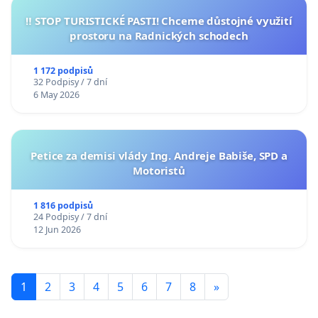
‼️ STOP TURISTICKÉ PASTI! Chceme důstojné využití
prostoru na Radnických schodech
1 172 podpisů
32 Podpisy / 7 dní
6 May 2026
Petice za demisi vlády Ing. Andreje Babiše, SPD a
Motoristů
1 816 podpisů
24 Podpisy / 7 dní
12 Jun 2026
1
2
3
4
5
6
7
8
»