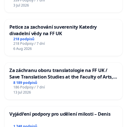
339 Podpisy / 7 dní
3 Jul 2026
Petice za zachování suverenity Katedry
divadelní vědy na FF UK
218 podpisů
218 Podpisy / 7 dní
6 Aug 2026
Za záchranu oboru translatologie na FF UK /
Save Translation Studies at the Faculty of Arts,
Charles University
8 189 podpisů
186 Podpisy / 7 dní
13 Jul 2026
Vyjádření podpory pro udělení milosti – Denis
1 748 podpisů