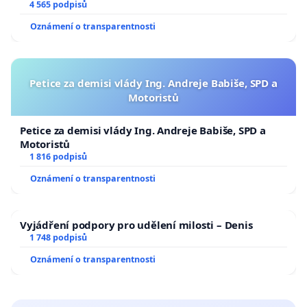
aby se tragédie malé Viktorky už nemohla opakovat!
4 565 podpisů
Oznámení o transparentnosti
Petice za demisi vlády Ing. Andreje Babiše, SPD a
Motoristů
Petice za demisi vlády Ing. Andreje Babiše, SPD a
Motoristů
1 816 podpisů
Oznámení o transparentnosti
Vyjádření podpory pro udělení milosti – Denis
1 748 podpisů
Oznámení o transparentnosti