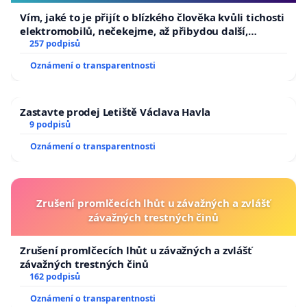
Vím, jaké to je přijít o blízkého člověka kvůli tichosti
elektromobilů, nečekejme, až přibydou další,
zaveďme slyšitelná auta!
257 podpisů
Oznámení o transparentnosti
Zastavte prodej Letiště Václava Havla
9 podpisů
Oznámení o transparentnosti
Zrušení promlčecích lhůt u závažných a zvlášť
závažných trestných činů
Zrušení promlčecích lhůt u závažných a zvlášť
závažných trestných činů
162 podpisů
Oznámení o transparentnosti