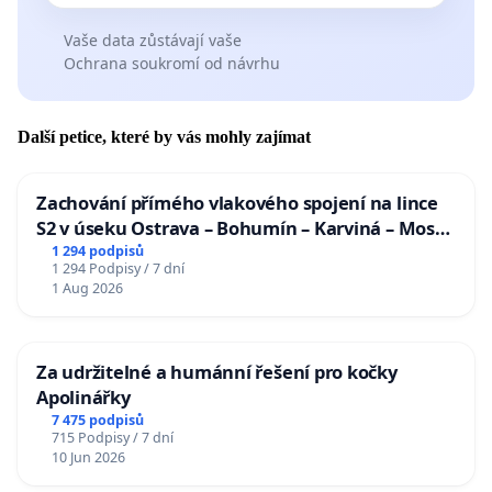
Vaše data zůstávají vaše
Ochrana soukromí od návrhu
Další petice, které by vás mohly zajímat
Zachování přímého vlakového spojení na lince
S2 v úseku Ostrava – Bohumín – Karviná – Mosty
u Jablunkova
1 294 podpisů
1 294 Podpisy / 7 dní
1 Aug 2026
Za udržitelné a humánní řešení pro kočky
Apolinářky
7 475 podpisů
715 Podpisy / 7 dní
10 Jun 2026