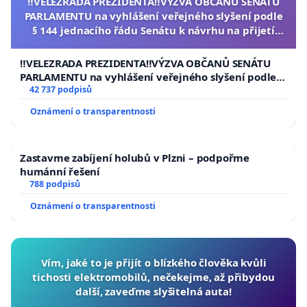
‼️VELEZRADA PREZIDENTA‼️VÝZVA OBČANŮ SENÁTU
PARLAMENTU na vyhlášení veřejného slyšení podle
§ 144 jednacího řádu Senátu k návrhu na přijetí
usnesení k podání ústavní žaloby na prezidenta
republiky
‼️VELEZRADA PREZIDENTA‼️VÝZVA OBČANŮ SENÁTU
PARLAMENTU na vyhlášení veřejného slyšení podle §
144 jednacího řádu Senátu k návrhu na přijetí
42 737 podpisů
usnesení k podání ústavní žaloby na prezidenta
Oznámení o transparentnosti
republiky
Zastavme zabíjení holubů v Plzni – podpořme
humánní řešení
788 podpisů
Oznámení o transparentnosti
Vím, jaké to je přijít o blízkého člověka kvůli
tichosti elektromobilů, nečekejme, až přibydou
další, zaveďme slyšitelná auta!