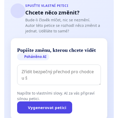
SPUSŤTE VLASTNÍ PETICI
Chcete něco změnit?
Bude-li člověk mlčet, nic se nezmění.
Autor této petice se rozhodl něco změnit a
jednat. Uděláte to samé?
Popište změnu, kterou chcete vidět
Poháněno AI
Napište to vlastními slovy. AI za vás připraví
silnou petici.
Vygenerovat petici