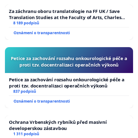
Za záchranu oboru translatologie na FF UK / Save
Translation Studies at the Faculty of Arts, Charles
University
8 189 podpisů
Oznámení o transparentnosti
Petice za zachování rozsahu onkourologické péče a
proti tzv. docentralizaci operačních výkonů
Petice za zachování rozsahu onkourologické péče a
proti tzv. docentralizaci operačních výkonů
837 podpisů
Oznámení o transparentnosti
Ochrana Vrbenských rybníků před masivní
developerskou zástavbou
1 311 podpisů