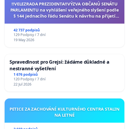
‼️VELEZRADA PREZIDENTA‼️VÝZVA OBČANŮ SENÁTU
PARLAMENTU na vyhlášení veřejného slyšení podle
§ 144 jednacího řádu Senátu k návrhu na přijetí
usnesení k podání ústavní žaloby na prezidenta
republiky
42 737 podpisů
129 Podpisy / 7 dní
19 May 2026
Spravedlnost pro Grejsí: žádáme důkladné a
nestranné vyšetření
1 676 podpisů
120 Podpisy / 7 dní
22 Jul 2026
PETICE ZA ZACHOVÁNÍ KULTURNÍHO CENTRA STALIN
NA LETNÉ