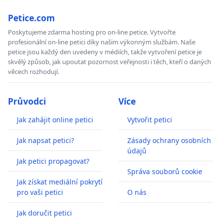
Petice.com
Poskytujeme zdarma hosting pro on-line petice. Vytvořte
profesionální on-line petici díky našim výkonným službám. Naše
petice jsou každý den uvedeny v médiích, takže vytvoření petice je
skvělý způsob, jak upoutat pozornost veřejnosti i těch, kteří o daných
věcech rozhodují.
Průvodci
Více
Jak zahájit online petici
Vytvořit petici
Jak napsat petici?
Zásady ochrany osobních
údajů
Jak petici propagovat?
Správa souborů cookie
Jak získat mediální pokrytí
pro vaši petici
O nás
Jak doručit petici