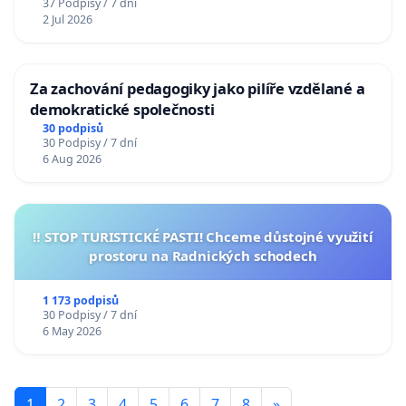
37 Podpisy / 7 dní
2 Jul 2026
Za zachování pedagogiky jako pilíře vzdělané a
demokratické společnosti
30 podpisů
30 Podpisy / 7 dní
6 Aug 2026
‼️ STOP TURISTICKÉ PASTI! Chceme důstojné využití
prostoru na Radnických schodech
1 173 podpisů
30 Podpisy / 7 dní
6 May 2026
1
2
3
4
5
6
7
8
»