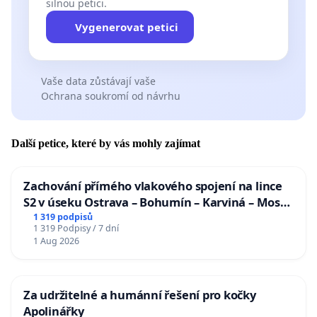
silnou petici.
Vygenerovat petici
Vaše data zůstávají vaše
Ochrana soukromí od návrhu
Další petice, které by vás mohly zajímat
Zachování přímého vlakového spojení na lince
S2 v úseku Ostrava – Bohumín – Karviná – Mosty
u Jablunkova
1 319 podpisů
1 319 Podpisy / 7 dní
1 Aug 2026
Za udržitelné a humánní řešení pro kočky
Apolinářky