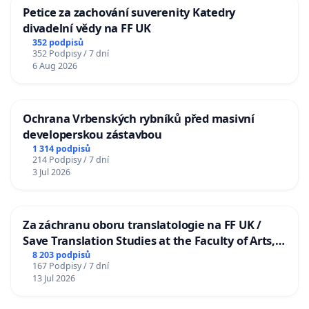
Petice za zachování suverenity Katedry
divadelní vědy na FF UK
352 podpisů
352 Podpisy / 7 dní
6 Aug 2026
Ochrana Vrbenských rybníků před masivní
developerskou zástavbou
1 314 podpisů
214 Podpisy / 7 dní
3 Jul 2026
Za záchranu oboru translatologie na FF UK /
Save Translation Studies at the Faculty of Arts,
Charles University
8 203 podpisů
167 Podpisy / 7 dní
13 Jul 2026