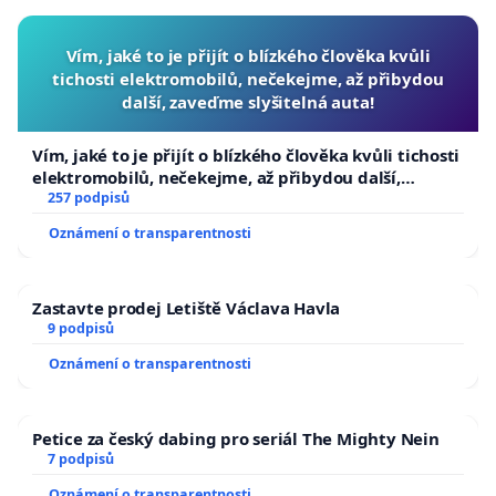
Vím, jaké to je přijít o blízkého člověka kvůli
tichosti elektromobilů, nečekejme, až přibydou
další, zaveďme slyšitelná auta!
Vím, jaké to je přijít o blízkého člověka kvůli tichosti
elektromobilů, nečekejme, až přibydou další,
zaveďme slyšitelná auta!
257 podpisů
Oznámení o transparentnosti
Zastavte prodej Letiště Václava Havla
9 podpisů
Oznámení o transparentnosti
Petice za český dabing pro seriál The Mighty Nein
7 podpisů
Oznámení o transparentnosti