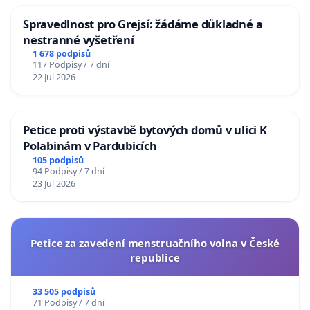
Spravedlnost pro Grejsí: žádáme důkladné a
nestranné vyšetření
1 678 podpisů
117 Podpisy / 7 dní
22 Jul 2026
Petice proti výstavbě bytových domů v ulici K
Polabinám v Pardubicích
105 podpisů
94 Podpisy / 7 dní
23 Jul 2026
Petice za zavedení menstruačního volna v České
republice
33 505 podpisů
71 Podpisy / 7 dní