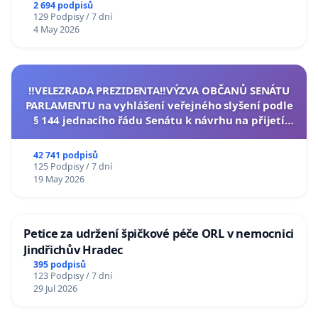
2 694 podpisů
129 Podpisy / 7 dní
4 May 2026
‼️VELEZRADA PREZIDENTA‼️VÝZVA OBČANŮ SENÁTU
PARLAMENTU na vyhlášení veřejného slyšení podle
§ 144 jednacího řádu Senátu k návrhu na přijetí
usnesení k podání ústavní žaloby na prezidenta
republiky
42 741 podpisů
125 Podpisy / 7 dní
19 May 2026
Petice za udržení špičkové péče ORL v nemocnici
Jindřichův Hradec
395 podpisů
123 Podpisy / 7 dní
29 Jul 2026