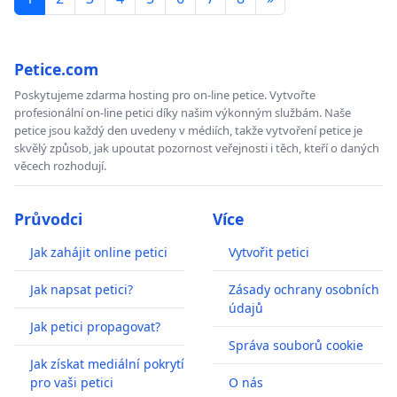
Petice.com
Poskytujeme zdarma hosting pro on-line petice. Vytvořte
profesionální on-line petici díky našim výkonným službám. Naše
petice jsou každý den uvedeny v médiích, takže vytvoření petice je
skvělý způsob, jak upoutat pozornost veřejnosti i těch, kteří o daných
věcech rozhodují.
Průvodci
Více
Jak zahájit online petici
Vytvořit petici
Jak napsat petici?
Zásady ochrany osobních
údajů
Jak petici propagovat?
Správa souborů cookie
Jak získat mediální pokrytí
pro vaši petici
O nás