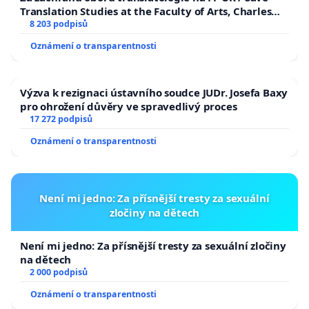
Translation Studies at the Faculty of Arts, Charles
University
8 203 podpisů
Oznámení o transparentnosti
Výzva k rezignaci ústavního soudce JUDr. Josefa Baxy
pro ohrožení důvěry ve spravedlivý proces
17 272 podpisů
Oznámení o transparentnosti
Není mi jedno: Za přísnější tresty za sexuální
zločiny na dětech
Není mi jedno: Za přísnější tresty za sexuální zločiny
na dětech
2 000 podpisů
Oznámení o transparentnosti