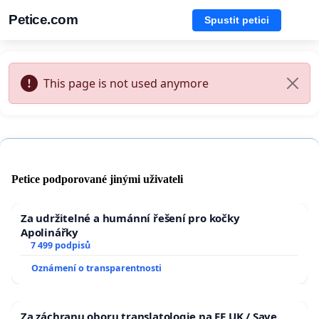
Petice.com
Spustit petici
This page is not used anymore
Petice podporované jinými uživateli
Za udržitelné a humánní řešení pro kočky
Apolinářky
7 499 podpisů
Oznámení o transparentnosti
Za záchranu oboru translatologie na FF UK / Save