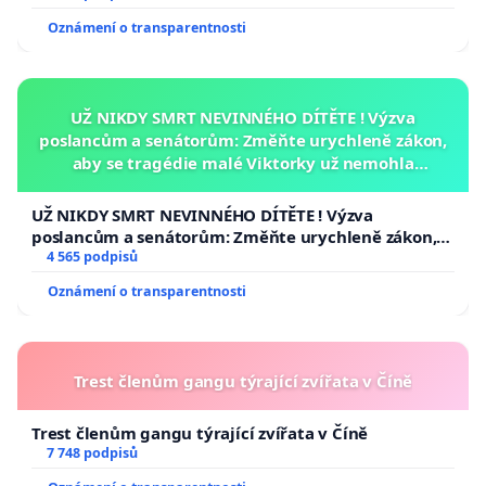
Oznámení o transparentnosti
UŽ NIKDY SMRT NEVINNÉHO DÍTĚTE ! Výzva
poslancům a senátorům: Změňte urychleně zákon,
aby se tragédie malé Viktorky už nemohla
opakovat!
UŽ NIKDY SMRT NEVINNÉHO DÍTĚTE ! Výzva
poslancům a senátorům: Změňte urychleně zákon,
aby se tragédie malé Viktorky už nemohla opakovat!
4 565 podpisů
Oznámení o transparentnosti
Trest členům gangu týrající zvířata v Číně
Trest členům gangu týrající zvířata v Číně
7 748 podpisů