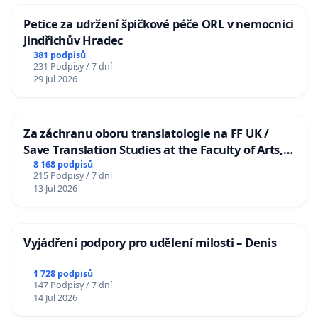
Petice za udržení špičkové péče ORL v nemocnici
Jindřichův Hradec
381 podpisů
231 Podpisy / 7 dní
29 Jul 2026
Za záchranu oboru translatologie na FF UK /
Save Translation Studies at the Faculty of Arts,
Charles University
8 168 podpisů
215 Podpisy / 7 dní
13 Jul 2026
Vyjádření podpory pro udělení milosti – Denis
1 728 podpisů
147 Podpisy / 7 dní
14 Jul 2026