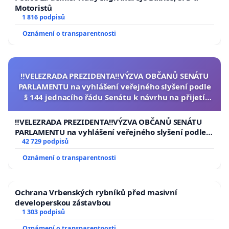
Motoristů
1 816 podpisů
Oznámení o transparentnosti
‼️VELEZRADA PREZIDENTA‼️VÝZVA OBČANŮ SENÁTU
PARLAMENTU na vyhlášení veřejného slyšení podle
§ 144 jednacího řádu Senátu k návrhu na přijetí
usnesení k podání ústavní žaloby na prezidenta
republiky
‼️VELEZRADA PREZIDENTA‼️VÝZVA OBČANŮ SENÁTU
PARLAMENTU na vyhlášení veřejného slyšení podle §
144 jednacího řádu Senátu k návrhu na přijetí
42 729 podpisů
usnesení k podání ústavní žaloby na prezidenta
Oznámení o transparentnosti
republiky
Ochrana Vrbenských rybníků před masivní
developerskou zástavbou
1 303 podpisů
Oznámení o transparentnosti