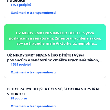
na dětech
1 974 podpisů
Oznámení o transparentnosti
UŽ NIKDY SMRT NEVINNÉHO DÍTĚTE ! Výzva
poslancům a senátorům: Změňte urychleně zákon,
aby se tragédie malé Viktorky už nemohla
opakovat!
UŽ NIKDY SMRT NEVINNÉHO DÍTĚTE ! Výzva
poslancům a senátorům: Změňte urychleně zákon,
aby se tragédie malé Viktorky už nemohla opakovat!
4 565 podpisů
Oznámení o transparentnosti
PETICE ZA RYCHLEJŠÍ A ÚČINNĚJŠÍ OCHRANU ZVÍŘAT
V OHROŽE
28 podpisů
Oznámení o transparentnosti