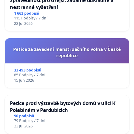
Spravedlnost pro Grejsí: žádáme důkladné a
nestranné vyšetření
1 663 podpisů
115 Podpisy / 7 dní
22 Jul 2026
Petice za zavedení menstruačního volna v České
republice
33 493 podpisů
85 Podpisy / 7 dní
15 Jun 2026
Petice proti výstavbě bytových domů v ulici K
Polabinám v Pardubicích
90 podpisů
79 Podpisy / 7 dní
23 Jul 2026