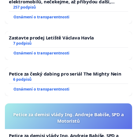
elektromobilů, nečekejme, až přibydou další,
zaveďme slyšitelná auta!
257 podpisů
Oznámení o transparentnosti
Zastavte prodej Letiště Václava Havla
7 podpisů
Oznámení o transparentnosti
Petice za český dabing pro seriál The Mighty Nein
6 podpisů
Oznámení o transparentnosti
Petice za demisi vlády Ing. Andreje Babiše, SPD a
Motoristů
Petice za demisi vlády Ing. Andreje Babiše, SPD a