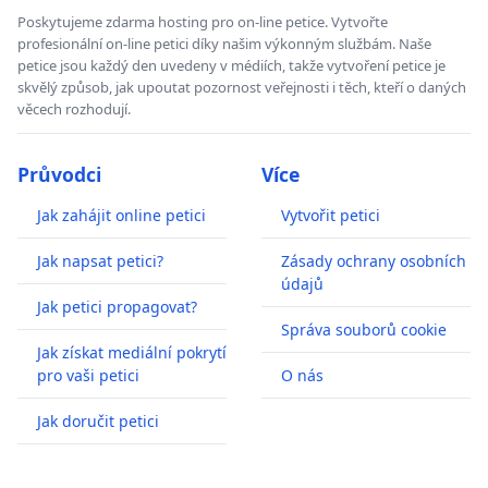
Poskytujeme zdarma hosting pro on-line petice. Vytvořte
profesionální on-line petici díky našim výkonným službám. Naše
petice jsou každý den uvedeny v médiích, takže vytvoření petice je
skvělý způsob, jak upoutat pozornost veřejnosti i těch, kteří o daných
věcech rozhodují.
Průvodci
Více
Jak zahájit online petici
Vytvořit petici
Jak napsat petici?
Zásady ochrany osobních
údajů
Jak petici propagovat?
Správa souborů cookie
Jak získat mediální pokrytí
pro vaši petici
O nás
Jak doručit petici