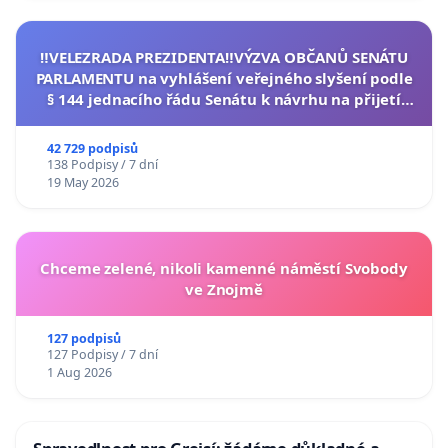
‼️VELEZRADA PREZIDENTA‼️VÝZVA OBČANŮ SENÁTU
PARLAMENTU na vyhlášení veřejného slyšení podle
§ 144 jednacího řádu Senátu k návrhu na přijetí
usnesení k podání ústavní žaloby na prezidenta
republiky
42 729 podpisů
138 Podpisy / 7 dní
19 May 2026
Chceme zelené, nikoli kamenné náměstí Svobody
ve Znojmě
127 podpisů
127 Podpisy / 7 dní
1 Aug 2026