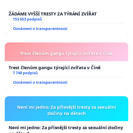
ŽÁDÁME VYŠŠÍ TRESTY ZA TÝRÁNÍ ZVÍŘAT
153 653 podpisů
Oznámení o transparentnosti
Trest členům gangu týrající zvířata v Číně
Trest členům gangu týrající zvířata v Číně
7 748 podpisů
Oznámení o transparentnosti
Není mi jedno: Za přísnější tresty za sexuální
zločiny na dětech
Není mi jedno: Za přísnější tresty za sexuální zločiny