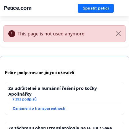
Petice.com
Spustit petici
This page is not used anymore
Petice podporované jinými uživateli
Za udržitelné a humánní řešení pro kočky
Apolinářky
7 393 podpisů
Oznámení o transparentnosti
Za záchranu oboru translatologie na FF UK / Save