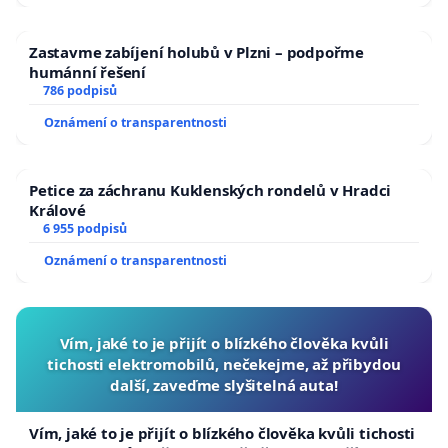
Zastavme zabíjení holubů v Plzni – podpořme
humánní řešení
786 podpisů
Oznámení o transparentnosti
Petice za záchranu Kuklenských rondelů v Hradci
Králové
6 955 podpisů
Oznámení o transparentnosti
Vím, jaké to je přijít o blízkého člověka kvůli
tichosti elektromobilů, nečekejme, až přibydou
další, zaveďme slyšitelná auta!
Vím, jaké to je přijít o blízkého člověka kvůli tichosti