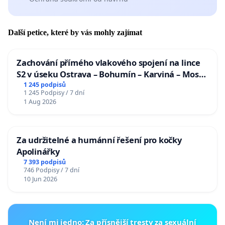
Další petice, které by vás mohly zajímat
Zachování přímého vlakového spojení na lince
S2 v úseku Ostrava – Bohumín – Karviná – Mosty
u Jablunkova
1 245 podpisů
1 245 Podpisy / 7 dní
1 Aug 2026
Za udržitelné a humánní řešení pro kočky
Apolinářky
7 393 podpisů
746 Podpisy / 7 dní
10 Jun 2026
Není mi jedno: Za přísnější tresty za sexuální