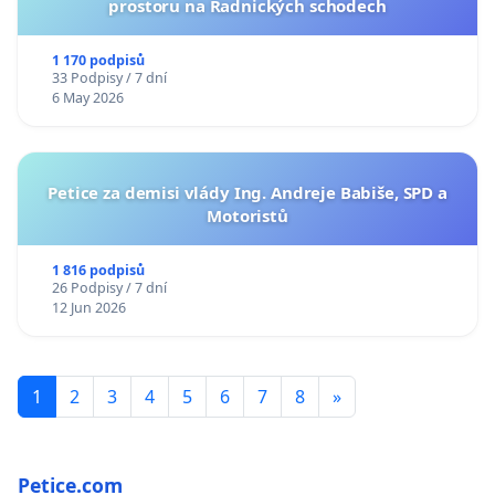
prostoru na Radnických schodech
1 170 podpisů
33 Podpisy / 7 dní
6 May 2026
Petice za demisi vlády Ing. Andreje Babiše, SPD a
Motoristů
1 816 podpisů
26 Podpisy / 7 dní
12 Jun 2026
1
2
3
4
5
6
7
8
»
Petice.com