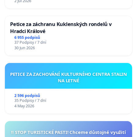
2 Jul 2026
Petice za záchranu Kuklenských rondelů v
Hradci Králové
6 955 podpisů
37 Podpisy / 7 dní
30 Jun 2026
PETICE ZA ZACHOVÁNÍ KULTURNÍHO CENTRA STALIN
NA LETNÉ
2 596 podpisů
35 Podpisy / 7 dní
4 May 2026
‼️ STOP TURISTICKÉ PASTI! Chceme důstojné využití