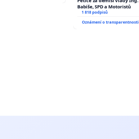
Petice za demisi vlády Ing
Babiše, SPD a Motoristů
1 818 podpisů
Oznámení o transparentnosti