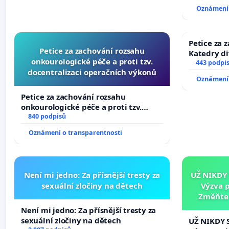
144 jednac
Oznámení 
na přijetí
žaloby na 
Petice za 
Petice za zachování rozsahu
Katedry di
onkourologické péče a proti tzv.
443 podpi
docentralizaci operačních výkonů
Oznámení 
Petice za zachování rozsahu
onkourologické péče a proti tzv.
docentralizaci operačních výkonů
840 podpisů
Oznámení o transparentnosti
Není mi jedno: Za přísnější tresty za
UŽ NIKDY
sexuální zločiny na dětech
Výzva 
Změňte 
tragédie 
Není mi jedno: Za přísnější tresty za
sexuální zločiny na dětech
UŽ NIKDY 