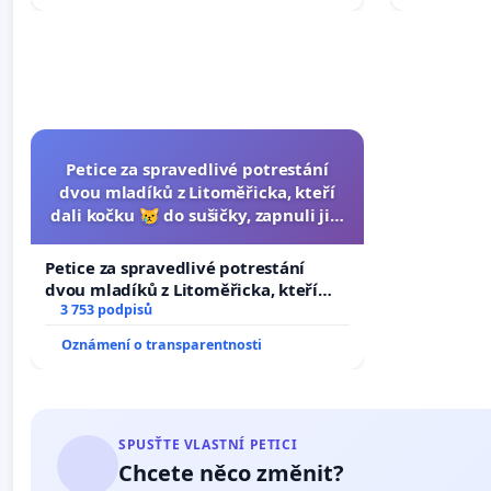
Petice za spravedlivé potrestání
dvou mladíků z Litoměřicka, kteří
dali kočku 😿 do sušičky, zapnuli ji a
umírání zvířete natočili.
Petice za spravedlivé potrestání
dvou mladíků z Litoměřicka, kteří
dali kočku 😿 do sušičky, zapnuli ji a
3 753 podpisů
umírání zvířete natočili.
Oznámení o transparentnosti
SPUSŤTE VLASTNÍ PETICI
Chcete něco změnit?