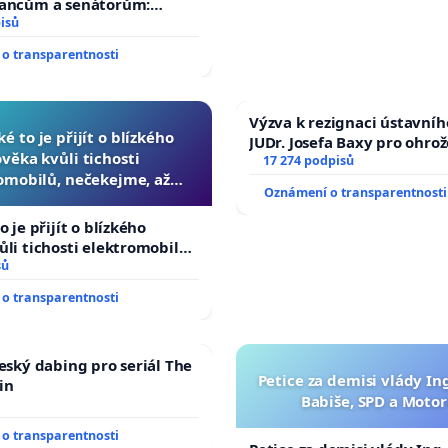
lancům a senátorům:
ychleně zákon, aby se
isů
malé Viktorky už nemohla
o transparentnosti
Výzva k rezignaci ústavní
ké to je přijít o blízkého
JUDr. Josefa Baxy pro ohro
ověka kvůli tichosti
ve spravedlivý proces
17 274 podpisů
omobilů, nečekejme, až
Oznámení o transparentnosti
další, zaveďme slyšitelná
auta!
o je přijít o blízkého
ůli tichosti elektromobilů,
 až přibydou další,
sů
yšitelná auta!
o transparentnosti
český dabing pro seriál The
Petice za demisi vlády In
in
Babiše, SPD a Motor
o transparentnosti