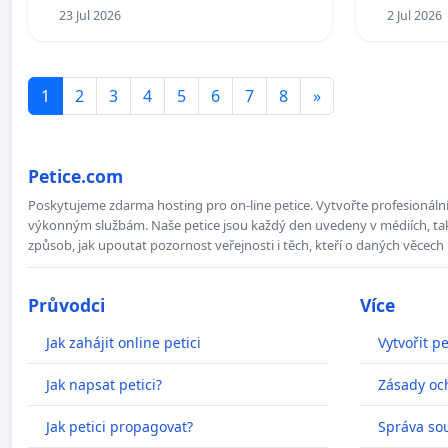
23 Jul 2026
2 Jul 2026
1
2
3
4
5
6
7
8
»
Petice.com
Poskytujeme zdarma hosting pro on-line petice. Vytvořte profesionální 
výkonným službám. Naše petice jsou každý den uvedeny v médiích, takž
způsob, jak upoutat pozornost veřejnosti i těch, kteří o daných věcech 
Průvodci
Více
Jak zahájit online petici
Vytvořit pe
Jak napsat petici?
Zásady oc
Jak petici propagovat?
Správa so