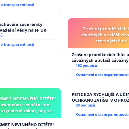
ího řádu Senátu k návrhu
o transparentnosti
 usnesení k podání ústavní
prezidenta republiky
zachování suverenity
Zrušení promlčecích 
vadelní vědy na FF UK
závažných a zvlášť zá
sů
trestných činů
o transparentnosti
Zrušení promlčecích lhůt 
závažných a zvlášť závažn
trestných činů
162 podpisů
Oznámení o transparentnosti
PETICE ZA RYCHLEJŠÍ A ÚČI
 SMRT NEVINNÉHO DÍTĚTE !
OCHRANU ZVÍŘAT V OHRO
poslancům a senátorům:
30 podpisů
urychleně zákon, aby se
Oznámení o transparentnosti
malé Viktorky už nemohla
opakovat!
SMRT NEVINNÉHO DÍTĚTE !