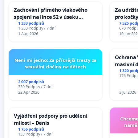
Zachování přímého vlakového
Za udržit
spojení na lince S2 v úseku
pro kočky
Ostrava – Bohumín – Karviná –
1 333 podpisů
7 525 pod
1 333 Podpisy / 7 dní
670 Podpis
Mosty u Jablunkova
1 Aug 2026
10 Jun 202
Ochrana 
Není mi jedno: Za přísnější tresty za
masivní 
sexuální zločiny na dětech
1 320 pod
176 Podpis
2 007 podpisů
330 Podpisy / 7 dní
22 Apr 2026
3 Jul 2026
Vyjádření podpory pro udělení
Chceme 
milosti – Denis
náměs
1 756 podpisů
133 Podpisy / 7 dní