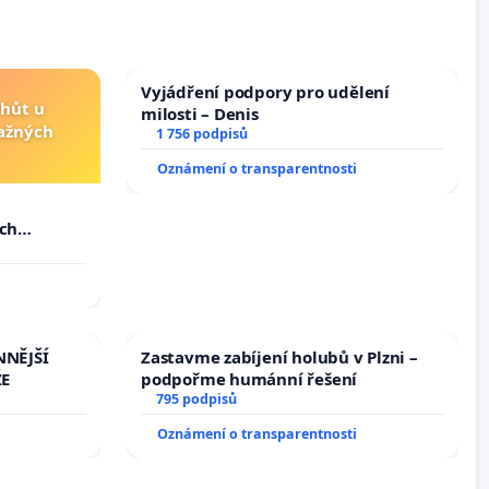
Vyjádření podpory pro udělení
lhůt u
milosti – Denis
važných
1 756 podpisů
Oznámení o transparentnosti
u
ých
NNĚJŠÍ
Zastavme zabíjení holubů v Plzni –
ŽE
podpořme humánní řešení
795 podpisů
Oznámení o transparentnosti