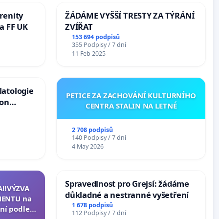
renity
ŽÁDÁME VYŠŠÍ TRESTY ZA TÝRÁNÍ
a FF UK
ZVÍŘAT
153 694 podpisů
355 Podpisy / 7 dní
11 Feb 2025
latologie
PETICE ZA ZACHOVÁNÍ KULTURNÍHO
ion
CENTRA STALIN NA LETNÉ
Arts,
2 708 podpisů
140 Podpisy / 7 dní
4 May 2026
Spravedlnost pro Grejsí: žádáme
A‼️VÝZVA
důkladné a nestranné vyšetření
ENTU na
1 678 podpisů
ní podle §
112 Podpisy / 7 dní
u k návrhu