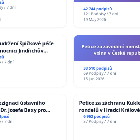
sů
na přijetí usnesení k podá
y / 7 dní
42 744 podpisů
žaloby na prezidenta r
121 Podpisy / 7 dní
6
19 May 2026
 udržení špičkové péče
Petice za zavedení mens
ocnici Jindřichův
volna v České repub
sů
 / 7 dní
33 510 podpisů
69 Podpisy / 7 dní
6
15 Jun 2026
ezignaci ústavního
Petice za záchranu Kukl
Dr. Josefa Baxy pro
rondelů v Hradci Králové
důvěry ve spravedlivý
dpisů
6 962 podpisů
 / 7 dní
37 Podpisy / 7 dní