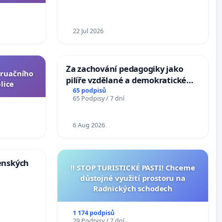
ní ústavní
epubliky
22 Jul 2026
Za zachování pedagogiky jako
truačního
pilíře vzdělané a demokratické
lice
společnosti
65 podpisů
65 Podpisy / 7 dní
6 Aug 2026
enských
‼️ STOP TURISTICKÉ PASTI! Chceme
důstojné využití prostoru na
Radnických schodech
1 174 podpisů
29 Podpisy / 7 dní