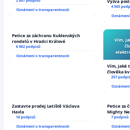
2 007 podpisů
Výzva pos
Změňte ur
4 565 podp
Oznámení o transparentnosti
tragédie 
Oznámení 
opakovat!
Petice za záchranu Kuklenských
Vím, ja
rondelů v Hradci Králové
čl
6 962 podpisů
elektr
Oznámení o transparentnosti
přibydou 
Vím, jaké t
člověka kv
nečekejme,
257 podpi
zaveďme sl
Oznámení 
Zastavte prodej Letiště Václava
Petice za 
Havla
Mighty Ne
10 podpisů
7 podpisů
Oznámení o transparentnosti
Oznámení 