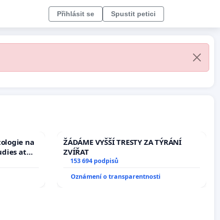
Přihlásit se
Spustit petici
tologie na
ŽÁDÁME VYŠŠÍ TRESTY ZA TÝRÁNÍ
udies at
ZVÍŘAT
s
153 694 podpisů
Oznámení o transparentnosti