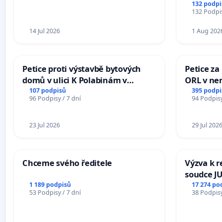
132 podpi
132 Podpis
14 Jul 2026
1 Aug 202
Petice proti výstavbě bytových
Petice za
domů v ulici K Polabinám v
ORL v nem
Pardubicích
Hradec
107 podpisů
395 podpi
96 Podpisy / 7 dní
94 Podpisy
23 Jul 2026
29 Jul 202
Chceme svého ředitele
Výzva k r
soudce JU
ohrožení 
1 189 podpisů
17 274 po
53 Podpisy / 7 dní
38 Podpisy
proces