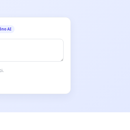
ěno AI
ci.