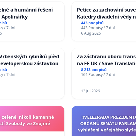
elné a humánní řešení
Petice za zachování suve
 Apolinářky
Katedry divadelní vědy n
pisů
443 podpisů
y / 7 dní
443 Podpisy / 7 dní
6
6 Aug 2026
Vrbenských rybníků před
Za záchranu oboru trans
developerskou zástavbou
na FF UK / Save Translat
Studies at the Faculty of 
pisů
8 213 podpisů
y / 7 dní
164 Podpisy / 7 dní
Charles University
13 Jul 2026
zelené, nikoli kamenné
‼️VELEZRADA PREZIDENT
tí Svobody ve Znojmě
OBČANŮ SENÁTU PARLAM
vyhlášení veřejného slyše
144 jednacího řádu Senát