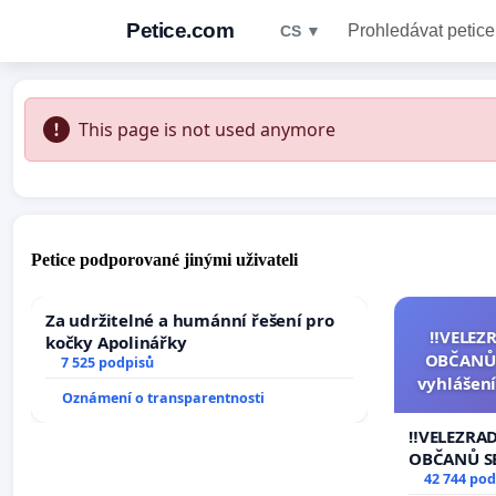
Petice.com
Prohledávat petice
CS ▼
This page is not used anymore
Petice podporované jinými uživateli
Za udržitelné a humánní řešení pro
‼️VELEZ
kočky Apolinářky
OBČANŮ
7 525 podpisů
vyhlášení
Oznámení o transparentnosti
144 jedna
na přijet
‼️VELEZRA
žaloby 
OBČANŮ S
vyhlášení 
42 744 pod