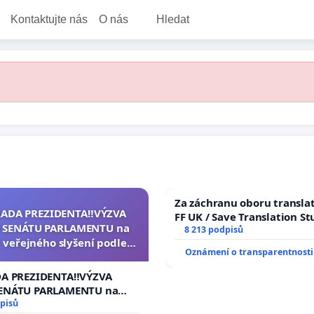
Kontaktujte nás
O nás
Hledat
Za záchranu oboru transla
RADA PREZIDENTA‼️VÝZVA
FF UK / Save Translation St
 SENÁTU PARLAMENTU na
the Faculty of Arts, Charle
8 213 podpisů
 veřejného slyšení podle §
University
Oznámení o transparentnosti
cího řádu Senátu k návrhu
í usnesení k podání ústavní
DA PREZIDENTA‼️VÝZVA
na prezidenta republiky
ENÁTU PARLAMENTU na
veřejného slyšení podle §
pisů