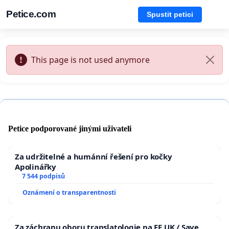
Petice.com
Spustit petici
This page is not used anymore
Petice podporované jinými uživateli
Za udržitelné a humánní řešení pro kočky
Apolinářky
7 544 podpisů
Oznámení o transparentnosti
Za záchranu oboru translatologie na FF UK / Save