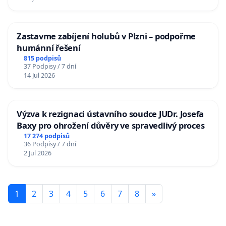
Zastavme zabíjení holubů v Plzni – podpořme
humánní řešení
815 podpisů
37 Podpisy / 7 dní
14 Jul 2026
Výzva k rezignaci ústavního soudce JUDr. Josefa
Baxy pro ohrožení důvěry ve spravedlivý proces
17 274 podpisů
36 Podpisy / 7 dní
2 Jul 2026
1
2
3
4
5
6
7
8
»