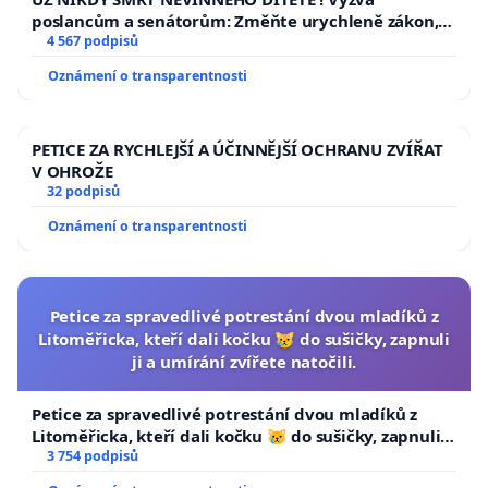
poslancům a senátorům: Změňte urychleně zákon,
aby se tragédie malé Viktorky už nemohla opakovat!
4 567 podpisů
Oznámení o transparentnosti
PETICE ZA RYCHLEJŠÍ A ÚČINNĚJŠÍ OCHRANU ZVÍŘAT
V OHROŽE
32 podpisů
Oznámení o transparentnosti
Petice za spravedlivé potrestání dvou mladíků z
Litoměřicka, kteří dali kočku 😿 do sušičky, zapnuli
ji a umírání zvířete natočili.
Petice za spravedlivé potrestání dvou mladíků z
Litoměřicka, kteří dali kočku 😿 do sušičky, zapnuli ji
a umírání zvířete natočili.
3 754 podpisů