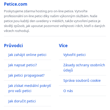
Petice.com
Poskytujeme zdarma hosting pro on-line petice. Vytvořte
profesionální on-line petici díky našim výkonným službám. Naše
petice jsou každý den uvedeny v médiích, takže vytvoření petice je
skvělý způsob, jak upoutat pozornost veřejnosti i těch, kteří o daných
věcech rozhodují.
Průvodci
Více
Jak zahájit online petici
Vytvořit petici
Jak napsat petici?
Zásady ochrany osobních
údajů
Jak petici propagovat?
Správa souborů cookie
Jak získat mediální pokrytí
pro vaši petici
O nás
Jak doručit petici