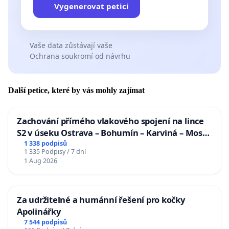
Vygenerovat petici
Vaše data zůstávají vaše
Ochrana soukromí od návrhu
Další petice, které by vás mohly zajímat
Zachování přímého vlakového spojení na lince
S2 v úseku Ostrava – Bohumín – Karviná – Mosty
u Jablunkova
1 338 podpisů
1 335 Podpisy / 7 dní
1 Aug 2026
Za udržitelné a humánní řešení pro kočky
Apolinářky
7 544 podpisů