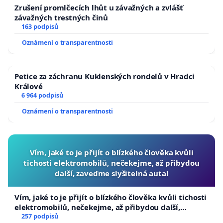
Zrušení promlčecích lhůt u závažných a zvlášť
závažných trestných činů
163 podpisů
Oznámení o transparentnosti
Petice za záchranu Kuklenských rondelů v Hradci
Králové
6 964 podpisů
Oznámení o transparentnosti
Vím, jaké to je přijít o blízkého člověka kvůli
tichosti elektromobilů, nečekejme, až přibydou
další, zaveďme slyšitelná auta!
Vím, jaké to je přijít o blízkého člověka kvůli tichosti
elektromobilů, nečekejme, až přibydou další,
zaveďme slyšitelná auta!
257 podpisů