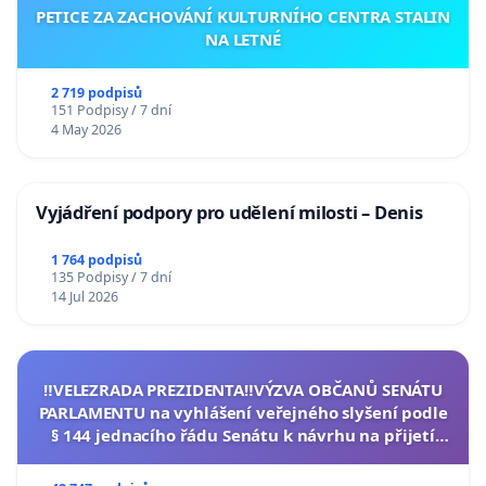
PETICE ZA ZACHOVÁNÍ KULTURNÍHO CENTRA STALIN
NA LETNÉ
2 719 podpisů
151 Podpisy / 7 dní
4 May 2026
Vyjádření podpory pro udělení milosti – Denis
1 764 podpisů
135 Podpisy / 7 dní
14 Jul 2026
‼️VELEZRADA PREZIDENTA‼️VÝZVA OBČANŮ SENÁTU
PARLAMENTU na vyhlášení veřejného slyšení podle
§ 144 jednacího řádu Senátu k návrhu na přijetí
usnesení k podání ústavní žaloby na prezidenta
republiky