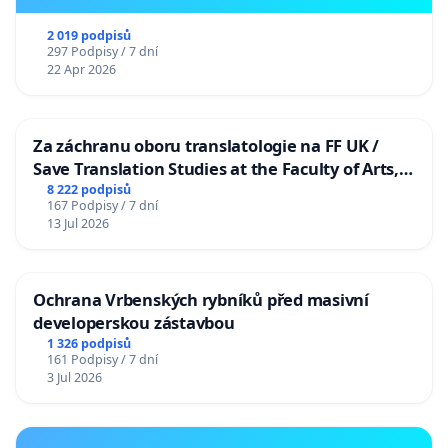
2 019 podpisů
297 Podpisy / 7 dní
22 Apr 2026
Za záchranu oboru translatologie na FF UK /
Save Translation Studies at the Faculty of Arts,
Charles University
8 222 podpisů
167 Podpisy / 7 dní
13 Jul 2026
Ochrana Vrbenských rybníků před masivní
developerskou zástavbou
1 326 podpisů
161 Podpisy / 7 dní
3 Jul 2026