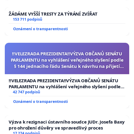
ŽÁDÁME VYŠŠÍ TRESTY ZA TÝRÁNÍ ZVÍŘAT
153 711 podpisů
Oznámení o transparentnosti
‼️VELEZRADA PREZIDENTA‼️VÝZVA OBČANŮ SENÁTU
PARLAMENTU na vyhlášení veřejného slyšení podle
§ 144 jednacího řádu Senátu k návrhu na přijetí
usnesení k podání ústavní žaloby na prezidenta
republiky
‼️VELEZRADA PREZIDENTA‼️VÝZVA OBČANŮ SENÁTU
PARLAMENTU na vyhlášení veřejného slyšení podle §
144 jednacího řádu Senátu k návrhu na přijetí
42 747 podpisů
usnesení k podání ústavní žaloby na prezidenta
Oznámení o transparentnosti
republiky
Výzva k rezignaci ústavního soudce JUDr. Josefa Baxy
pro ohrožení důvěry ve spravedlivý proces
17 274 podpisů