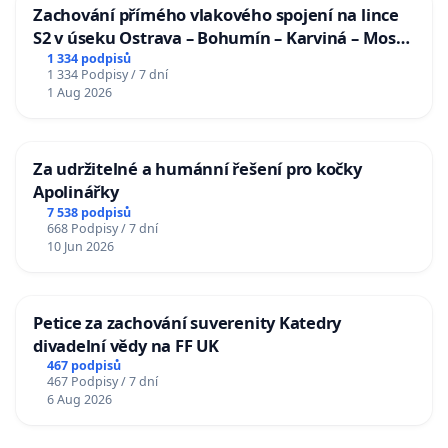
Zachování přímého vlakového spojení na lince
S2 v úseku Ostrava – Bohumín – Karviná – Mosty
u Jablunkova
1 334 podpisů
1 334 Podpisy / 7 dní
1 Aug 2026
Za udržitelné a humánní řešení pro kočky
Apolinářky
7 538 podpisů
668 Podpisy / 7 dní
10 Jun 2026
Petice za zachování suverenity Katedry
divadelní vědy na FF UK
467 podpisů
467 Podpisy / 7 dní
6 Aug 2026