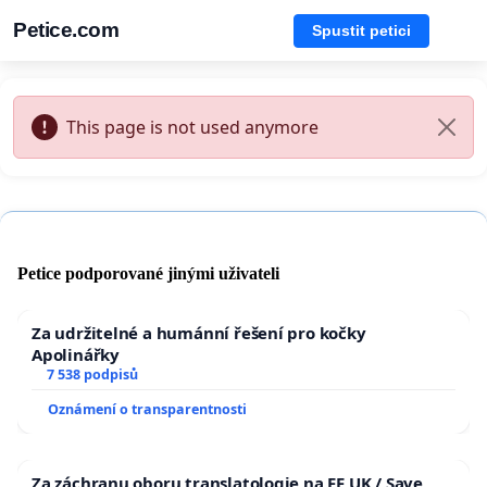
Petice.com
Spustit petici
This page is not used anymore
Petice podporované jinými uživateli
Za udržitelné a humánní řešení pro kočky
Apolinářky
7 538 podpisů
Oznámení o transparentnosti
Za záchranu oboru translatologie na FF UK / Save