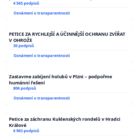
aby se tragédie malé Viktorky už nemohla opakovat!
4 565 podpisů
Oznámení o transparentnosti
PETICE ZA RYCHLEJŠÍ A ÚČINNĚJŠÍ OCHRANU ZVÍŘAT
V OHROŽE
30 podpisů
Oznámení o transparentnosti
Zastavme zabíjení holubů v Plzni – podpořme
humánní řešení
806 podpisů
Oznámení o transparentnosti
Petice za záchranu Kuklenských rondelů v Hradci
Králové
6 963 podpisů