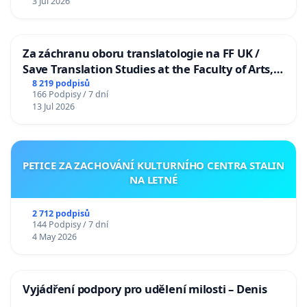
3 Jul 2026
Za záchranu oboru translatologie na FF UK /
Save Translation Studies at the Faculty of Arts,
Charles University
8 219 podpisů
166 Podpisy / 7 dní
13 Jul 2026
PETICE ZA ZACHOVÁNÍ KULTURNÍHO CENTRA STALIN
NA LETNÉ
2 712 podpisů
144 Podpisy / 7 dní
4 May 2026
Vyjádření podpory pro udělení milosti – Denis