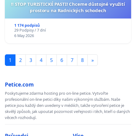
‼️ STOP TURISTICKÉ PASTI! Chceme důstojné využití
prostoru na Radnických schodech
1 174 podpisů
29 Podpisy / 7 dní
6 May 2026
1
2
3
4
5
6
7
8
»
Petice.com
Poskytujeme zdarma hosting pro on-line petice. Vytvořte
profesionální on-line petici díky našim výkonným službám. Naše
petice jsou každý den uvedeny v médiích, takže vytvoření petice je
skvělý způsob, jak upoutat pozornost veřejnosti i těch, kteří o daných
věcech rozhodují.
Průvodci
Více