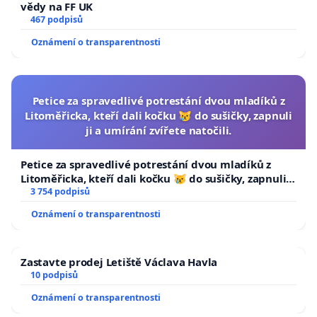
vědy na FF UK
467 podpisů
Oznámení o transparentnosti
Petice za spravedlivé potrestání dvou mladíků z
Litoměřicka, kteří dali kočku 😿 do sušičky, zapnuli
ji a umírání zvířete natočili.
Petice za spravedlivé potrestání dvou mladíků z
Litoměřicka, kteří dali kočku 😿 do sušičky, zapnuli ji
a umírání zvířete natočili.
3 754 podpisů
Oznámení o transparentnosti
Zastavte prodej Letiště Václava Havla
10 podpisů
Oznámení o transparentnosti