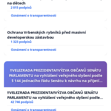
na dětech
2 015 podpisů
Oznámení o transparentnosti
Ochrana Vrbenských rybníků před masivní
developerskou zástavbou
1 323 podpisů
Oznámení o transparentnosti
‼️VELEZRADA PREZIDENTA‼️VÝZVA OBČANŮ SENÁTU
PARLAMENTU na vyhlášení veřejného slyšení podle
§ 144 jednacího řádu Senátu k návrhu na přijetí
usnesení k podání ústavní žaloby na prezidenta
republiky
‼️VELEZRADA PREZIDENTA‼️VÝZVA OBČANŮ SENÁTU
PARLAMENTU na vyhlášení veřejného slyšení podle §
144 jednacího řádu Senátu k návrhu na přijetí
42 746 podpisů
usnesení k podání ústavní žaloby na prezidenta
Oznámení o transparentnosti