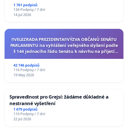
1 761 podpisů
134 Podpisy / 7 dní
14 Jul 2026
‼️VELEZRADA PREZIDENTA‼️VÝZVA OBČANŮ SENÁTU
PARLAMENTU na vyhlášení veřejného slyšení podle
§ 144 jednacího řádu Senátu k návrhu na přijetí
usnesení k podání ústavní žaloby na prezidenta
republiky
42 746 podpisů
116 Podpisy / 7 dní
19 May 2026
Spravedlnost pro Grejsí: žádáme důkladné a
nestranné vyšetření
1 679 podpisů
110 Podpisy / 7 dní
22 Jul 2026