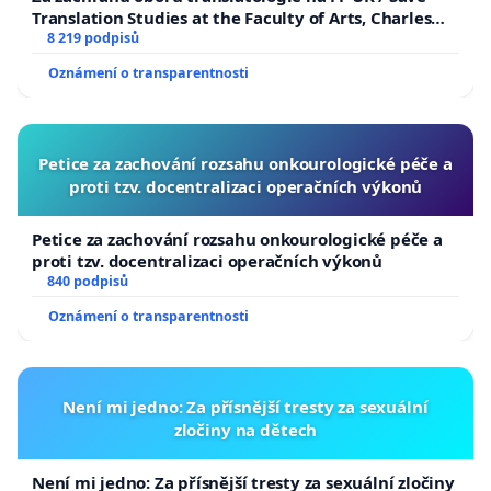
Translation Studies at the Faculty of Arts, Charles
University
8 219 podpisů
Oznámení o transparentnosti
Petice za zachování rozsahu onkourologické péče a
proti tzv. docentralizaci operačních výkonů
Petice za zachování rozsahu onkourologické péče a
proti tzv. docentralizaci operačních výkonů
840 podpisů
Oznámení o transparentnosti
Není mi jedno: Za přísnější tresty za sexuální
zločiny na dětech
Není mi jedno: Za přísnější tresty za sexuální zločiny