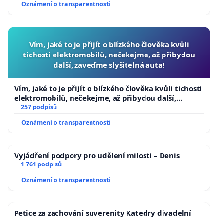
Oznámení o transparentnosti
Vím, jaké to je přijít o blízkého člověka kvůli
tichosti elektromobilů, nečekejme, až přibydou
další, zaveďme slyšitelná auta!
Vím, jaké to je přijít o blízkého člověka kvůli tichosti
elektromobilů, nečekejme, až přibydou další,
zaveďme slyšitelná auta!
257 podpisů
Oznámení o transparentnosti
Vyjádření podpory pro udělení milosti – Denis
1 761 podpisů
Oznámení o transparentnosti
Petice za zachování suverenity Katedry divadelní