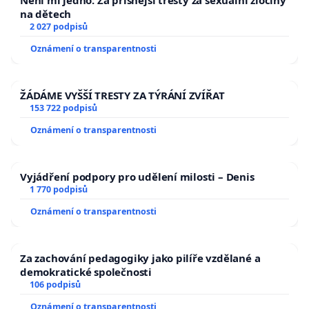
Není mi jedno: Za přísnější tresty za sexuální zločiny
na dětech
2 027 podpisů
Oznámení o transparentnosti
ŽÁDÁME VYŠŠÍ TRESTY ZA TÝRÁNÍ ZVÍŘAT
153 722 podpisů
Oznámení o transparentnosti
Vyjádření podpory pro udělení milosti – Denis
1 770 podpisů
Oznámení o transparentnosti
Za zachování pedagogiky jako pilíře vzdělané a
demokratické společnosti
106 podpisů
Oznámení o transparentnosti