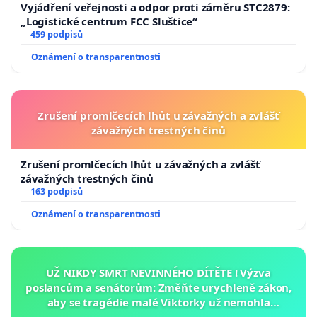
Vyjádření veřejnosti a odpor proti záměru STC2879:
„Logistické centrum FCC Sluštice“
459 podpisů
Oznámení o transparentnosti
Zrušení promlčecích lhůt u závažných a zvlášť
závažných trestných činů
Zrušení promlčecích lhůt u závažných a zvlášť
závažných trestných činů
163 podpisů
Oznámení o transparentnosti
UŽ NIKDY SMRT NEVINNÉHO DÍTĚTE ! Výzva
poslancům a senátorům: Změňte urychleně zákon,
aby se tragédie malé Viktorky už nemohla