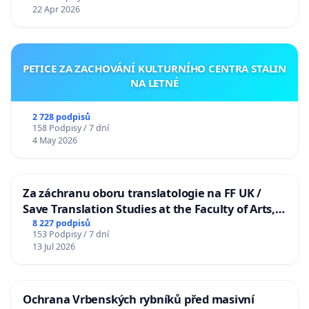
22 Apr 2026
PETICE ZA ZACHOVÁNÍ KULTURNÍHO CENTRA STALIN
NA LETNÉ
2 728 podpisů
158 Podpisy / 7 dní
4 May 2026
Za záchranu oboru translatologie na FF UK /
Save Translation Studies at the Faculty of Arts,
Charles University
8 227 podpisů
153 Podpisy / 7 dní
13 Jul 2026
Ochrana Vrbenských rybníků před masivní