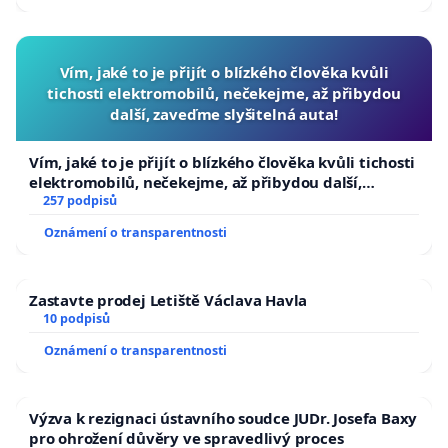
Vím, jaké to je přijít o blízkého člověka kvůli
tichosti elektromobilů, nečekejme, až přibydou
další, zaveďme slyšitelná auta!
Vím, jaké to je přijít o blízkého člověka kvůli tichosti
elektromobilů, nečekejme, až přibydou další,
zaveďme slyšitelná auta!
257 podpisů
Oznámení o transparentnosti
Zastavte prodej Letiště Václava Havla
10 podpisů
Oznámení o transparentnosti
Výzva k rezignaci ústavního soudce JUDr. Josefa Baxy
pro ohrožení důvěry ve spravedlivý proces