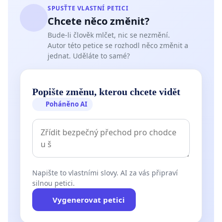
SPUSŤTE VLASTNÍ PETICI
Chcete něco změnit?
Bude-li člověk mlčet, nic se nezmění.
Autor této petice se rozhodl něco změnit a
jednat. Uděláte to samé?
Popište změnu, kterou chcete vidět
Poháněno AI
Napište to vlastními slovy. AI za vás připraví
silnou petici.
Vygenerovat petici