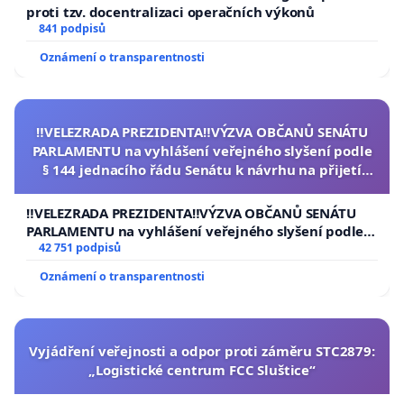
proti tzv. docentralizaci operačních výkonů
841 podpisů
Oznámení o transparentnosti
‼️VELEZRADA PREZIDENTA‼️VÝZVA OBČANŮ SENÁTU
PARLAMENTU na vyhlášení veřejného slyšení podle
§ 144 jednacího řádu Senátu k návrhu na přijetí
usnesení k podání ústavní žaloby na prezidenta
republiky
‼️VELEZRADA PREZIDENTA‼️VÝZVA OBČANŮ SENÁTU
PARLAMENTU na vyhlášení veřejného slyšení podle §
144 jednacího řádu Senátu k návrhu na přijetí
42 751 podpisů
usnesení k podání ústavní žaloby na prezidenta
Oznámení o transparentnosti
republiky
Vyjádření veřejnosti a odpor proti záměru STC2879:
„Logistické centrum FCC Sluštice“