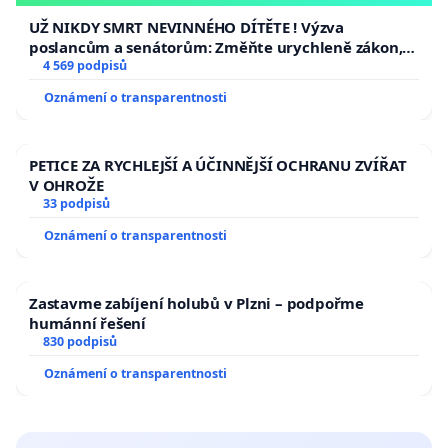
opakovat!
UŽ NIKDY SMRT NEVINNÉHO DÍTĚTE ! Výzva
poslancům a senátorům: Změňte urychleně zákon,
aby se tragédie malé Viktorky už nemohla opakovat!
4 569 podpisů
Oznámení o transparentnosti
PETICE ZA RYCHLEJŠÍ A ÚČINNĚJŠÍ OCHRANU ZVÍŘAT
V OHROŽE
33 podpisů
Oznámení o transparentnosti
Zastavme zabíjení holubů v Plzni – podpořme
humánní řešení
830 podpisů
Oznámení o transparentnosti