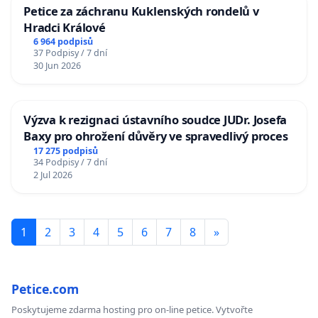
Petice za záchranu Kuklenských rondelů v
Hradci Králové
6 964 podpisů
37 Podpisy / 7 dní
30 Jun 2026
Výzva k rezignaci ústavního soudce JUDr. Josefa
Baxy pro ohrožení důvěry ve spravedlivý proces
17 275 podpisů
34 Podpisy / 7 dní
2 Jul 2026
1
2
3
4
5
6
7
8
»
Petice.com
Poskytujeme zdarma hosting pro on-line petice. Vytvořte