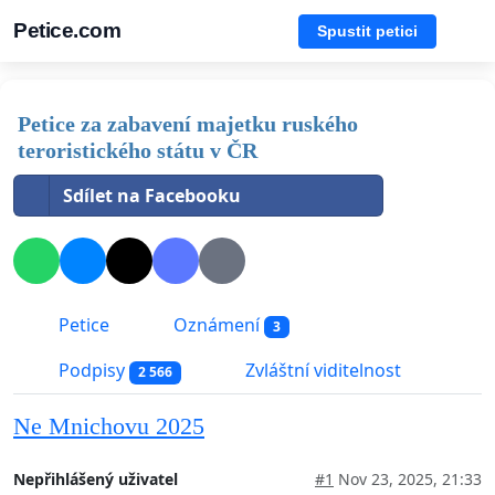
Petice.com
Spustit petici
Petice za zabavení majetku ruského
teroristického státu v ČR
Sdílet na Facebooku
Petice
Oznámení
3
Podpisy
Zvláštní viditelnost
2 566
Ne Mnichovu 2025
Nepřihlášený uživatel
#1
Nov 23, 2025, 21:33