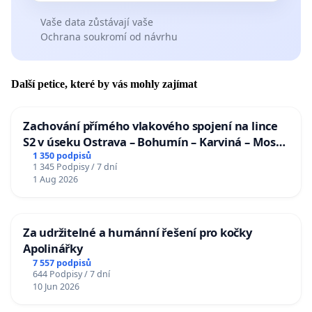
Vaše data zůstávají vaše
Ochrana soukromí od návrhu
Další petice, které by vás mohly zajímat
Zachování přímého vlakového spojení na lince
S2 v úseku Ostrava – Bohumín – Karviná – Mosty
u Jablunkova
1 350 podpisů
1 345 Podpisy / 7 dní
1 Aug 2026
Za udržitelné a humánní řešení pro kočky
Apolinářky
7 557 podpisů
644 Podpisy / 7 dní
10 Jun 2026