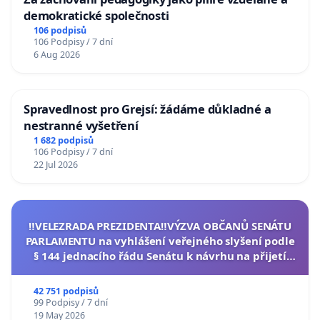
demokratické společnosti
106 podpisů
106 Podpisy / 7 dní
6 Aug 2026
Spravedlnost pro Grejsí: žádáme důkladné a
nestranné vyšetření
1 682 podpisů
106 Podpisy / 7 dní
22 Jul 2026
‼️VELEZRADA PREZIDENTA‼️VÝZVA OBČANŮ SENÁTU
PARLAMENTU na vyhlášení veřejného slyšení podle
§ 144 jednacího řádu Senátu k návrhu na přijetí
usnesení k podání ústavní žaloby na prezidenta
republiky
42 751 podpisů
99 Podpisy / 7 dní
19 May 2026