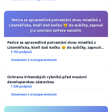
Petice za spravedlivé potrestání dvou mladíků z
Litoměřicka, kteří dali kočku 😿 do sušičky, zapnuli
ji a umírání zvířete natočili.
Petice za spravedlivé potrestání dvou mladíků z
Litoměřicka, kteří dali kočku 😿 do sušičky, zapnuli ji
a umírání zvířete natočili.
3 755 podpisů
Oznámení o transparentnosti
Ochrana Vrbenských rybníků před masivní
developerskou zástavbou
1 330 podpisů
Oznámení o transparentnosti