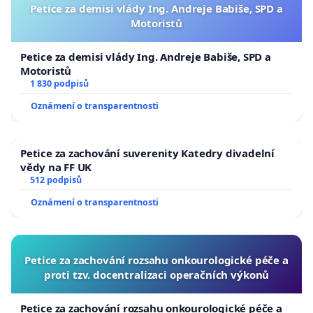
Petice za demisi vlády Ing. Andreje Babiše, SPD a
Motoristů
Petice za demisi vlády Ing. Andreje Babiše, SPD a
Motoristů
1 830 podpisů
Oznámení o transparentnosti
Petice za zachování suverenity Katedry divadelní
vědy na FF UK
512 podpisů
Oznámení o transparentnosti
Petice za zachování rozsahu onkourologické péče a
proti tzv. docentralizaci operačních výkonů
Petice za zachování rozsahu onkourologické péče a