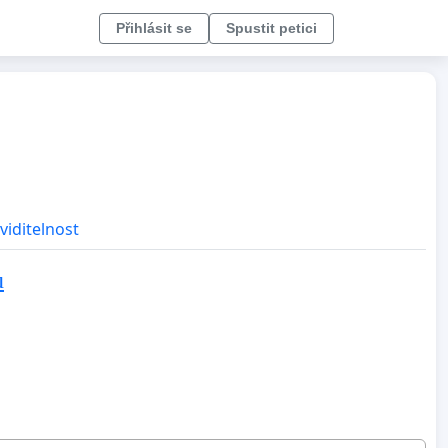
Přihlásit se
Spustit petici
viditelnost
u