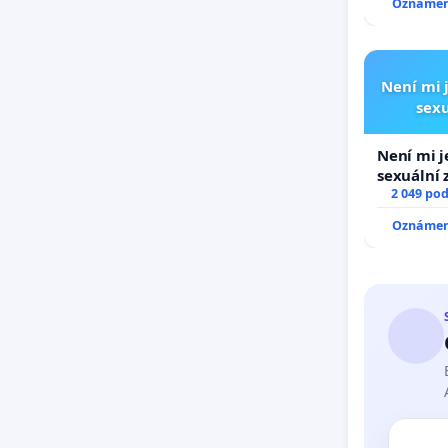
Oznámení
Není mi j
sexu
Není mi j
sexuální 
2 049 po
Oznámení