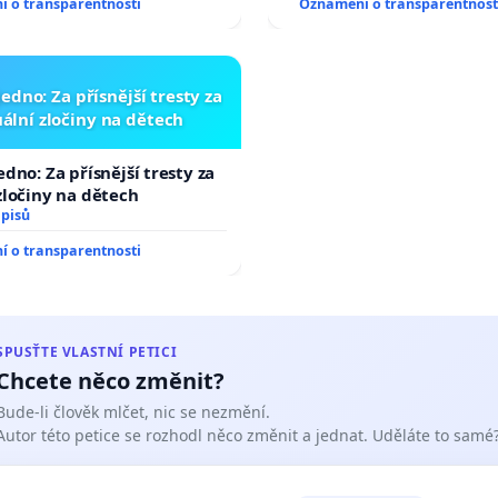
 o transparentnosti
Oznámení o transparentnost
edno: Za přísnější tresty za
ální zločiny na dětech
edno: Za přísnější tresty za
zločiny na dětech
dpisů
 o transparentnosti
SPUSŤTE VLASTNÍ PETICI
Chcete něco změnit?
Bude-li člověk mlčet, nic se nezmění.
Autor této petice se rozhodl něco změnit a jednat. Uděláte to samé