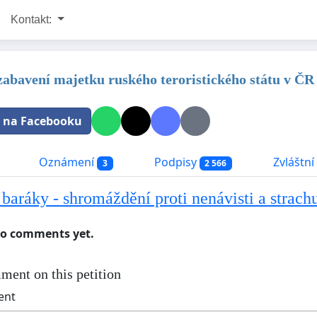
Kontakt:
 zabavení majetku ruského teroristického státu v ČR
t na Facebooku
Oznámení
Podpisy
Zvláštní 
3
2 566
baráky - shromáždění proti nenávisti a strach
no comments yet.
ment on this petition
ent