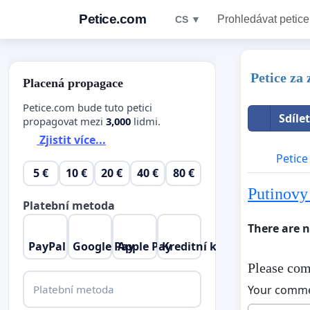
Petice.com
Prohledávat petice
CS ▼
Petice za
Placená propagace
Petice.com bude tuto petici
Sdíle
propagovat mezi
3,000
lidmi.
Zjistit více...
Petice
5 €
10 €
20 €
40 €
80 €
Putinovy 
Platební metoda
There are 
PayPal
Google Pay
Apple Pay
Kreditní karta
Please com
Platební metoda
Your comm