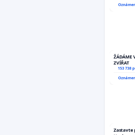
Oznámení
ŽÁDÁME V
ZVÍŘAT
153 738 
Oznámení
Zastavte 