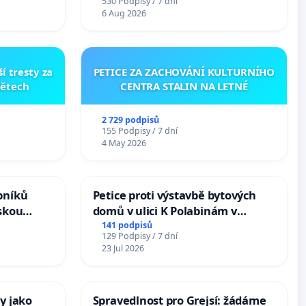
530 Podpisy / 7 dní
6 Aug 2026
í tresty za
PETICE ZA ZACHOVÁNÍ KULTURNÍHO
dětech
CENTRA STALIN NA LETNÉ
2 729 podpisů
155 Podpisy / 7 dní
4 May 2026
bníků
Petice proti výstavbě bytových
skou
domů v ulici K Polabinám v
Pardubicích
141 podpisů
129 Podpisy / 7 dní
23 Jul 2026
y jako
Spravedlnost pro Grejsí: žádáme