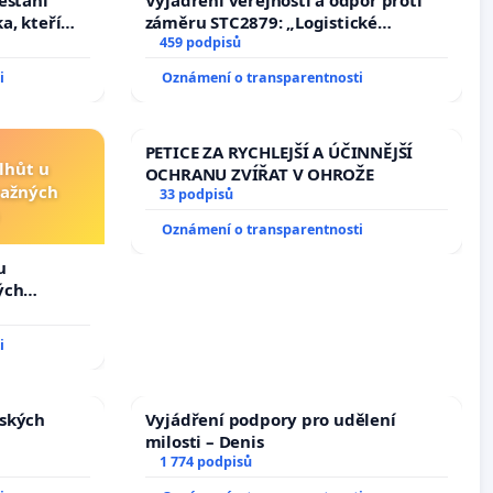
a, kteří
záměru STC2879: „Logistické
apnuli ji a
centrum FCC Sluštice“
459 podpisů
i
Oznámení o transparentnosti
PETICE ZA RYCHLEJŠÍ A ÚČINNĚJŠÍ
lhůt u
OCHRANU ZVÍŘAT V OHROŽE
važných
33 podpisů
Oznámení o transparentnosti
u
ých
i
nských
Vyjádření podpory pro udělení
milosti – Denis
1 774 podpisů