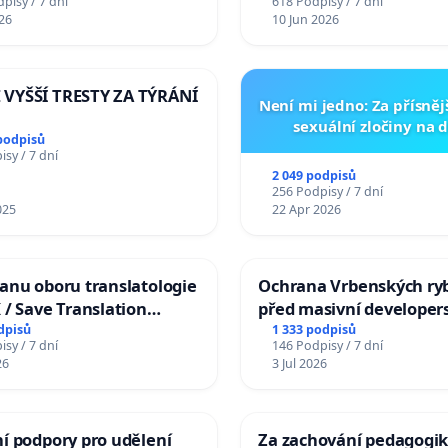
pisy / 7 dní
618 Podpisy / 7 dní
 Jablunkova
26
10 Jun 2026
VYŠŠÍ TRESTY ZA TÝRÁNÍ
Není mi jedno: Za přísnějš
sexuální zločiny na 
podpisů
sy / 7 dní
2 049 podpisů
256 Podpisy / 7 dní
025
22 Apr 2026
anu oboru translatologie
Ochrana Vrbenských ry
 / Save Translation
před masivní developer
at the Faculty of Arts,
zástavbou
dpisů
1 333 podpisů
sy / 7 dní
146 Podpisy / 7 dní
University
26
3 Jul 2026
í podpory pro udělení
Za zachování pedagogik