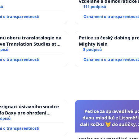
vzdělané a demokratické 
sů
111 podpisů
 o transparentnosti
Oznámení o transparentnost
nu oboru translatologie na
Petice za český dabing pro
ave Translation Studies at
Mighty Nein
ty of Arts, Charles
dpisů
8 podpisů
y
 o transparentnosti
Oznámení o transparentnost
ezignaci ústavního soudce
Petice za spravedlivé p
efa Baxy pro ohrožení
dvou mladíků z Litoměři
 spravedlivý proces
odpisů
dali kočku 😿 do sušičky, 
 o transparentnosti
umírání zvířete nato
Petice za spravedlivé potr