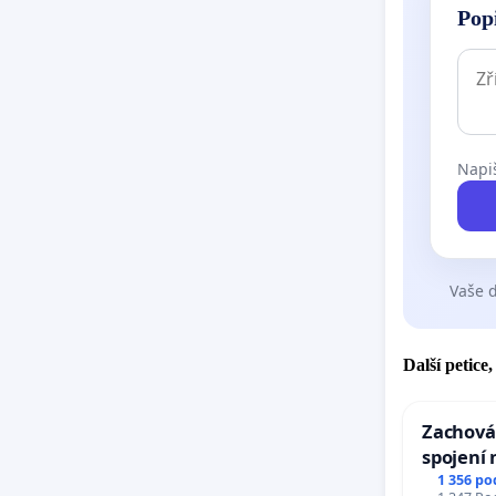
Pop
Napiš
Vaše d
Další petice
Zachová
spojení 
Ostrava 
1 356 po