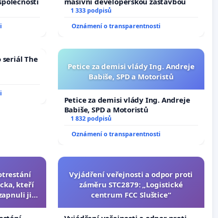
společnosti
masivní developerskou zástavbou
1 333 podpisů
i
Oznámení o transparentnosti
 seriál The
Petice za demisi vlády Ing. Andreje
Babiše, SPD a Motoristů
i
Petice za demisi vlády Ing. Andreje
Babiše, SPD a Motoristů
1 832 podpisů
Oznámení o transparentnosti
otrestání
Vyjádření veřejnosti a odpor proti
cka, kteří
záměru STC2879: „Logistické
zapnuli ji a
centrum FCC Sluštice“
čili.
estání
Vyjádření veřejnosti a odpor proti