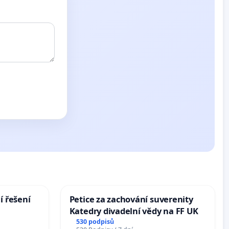
í řešení
Petice za zachování suverenity
Katedry divadelní vědy na FF UK
530 podpisů