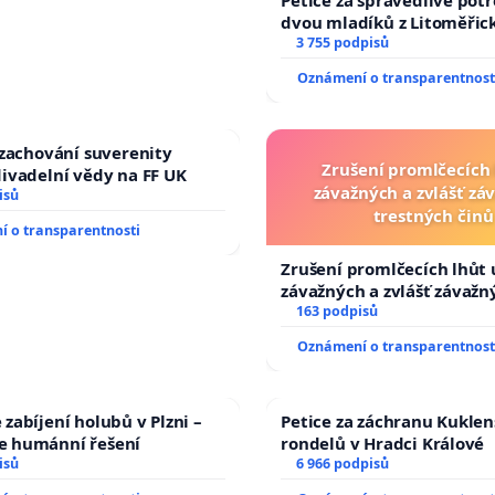
dvou mladíků z Litoměřick
dali kočku 😿 do sušičky, z
3 755 podpisů
umírání zvířete natočili.
Oznámení o transparentnost
 zachování suverenity
Zrušení promlčecích 
ivadelní vědy na FF UK
závažných a zvlášť zá
isů
trestných činů
 o transparentnosti
Zrušení promlčecích lhůt 
závažných a zvlášť závažn
trestných činů
163 podpisů
Oznámení o transparentnost
zabíjení holubů v Plzni –
Petice za záchranu Kukle
 humánní řešení
rondelů v Hradci Králové
isů
6 966 podpisů