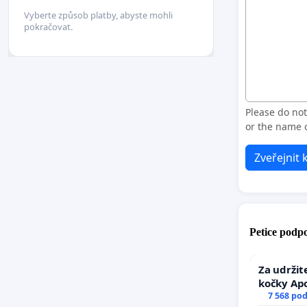
Vyberte způsob platby, abyste mohli
pokračovat.
Please do no
or the name o
Zveřejnit
Petice podpo
Za udržit
kočky Ap
7 568 po