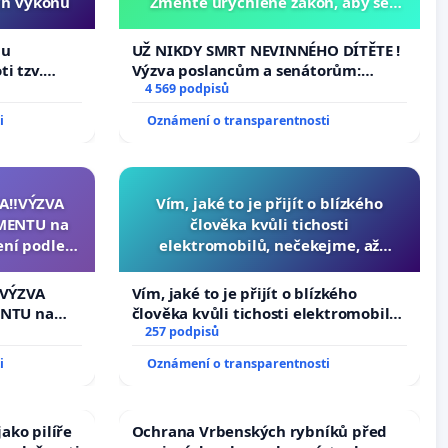
ch výkonů
Změňte urychleně zákon, aby se
tragédie malé Viktorky už nemohla
opakovat!
hu
UŽ NIKDY SMRT NEVINNÉHO DÍTĚTE !
i tzv.
Výzva poslancům a senátorům:
h výkonů
Změňte urychleně zákon, aby se
4 569 podpisů
tragédie malé Viktorky už nemohla
i
Oznámení o transparentnosti
opakovat!
A‼️VÝZVA
Vím, jaké to je přijít o blízkého
MENTU na
člověka kvůli tichosti
ení podle §
elektromobilů, nečekejme, až
enátu k
přibydou další, zaveďme slyšitelná
ní k podání
auta!
️VÝZVA
Vím, jaké to je přijít o blízkého
zidenta
NTU na
člověka kvůli tichosti elektromobilů,
í podle §
nečekejme, až přibydou další,
257 podpisů
u k návrhu
zaveďme slyšitelná auta!
i
Oznámení o transparentnosti
ní ústavní
bliky
ako pilíře
Ochrana Vrbenských rybníků před