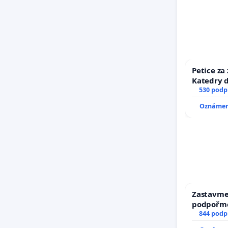
Petice za
Katedry d
530 podp
Oznámení
Zastavme 
podpořme
844 podp