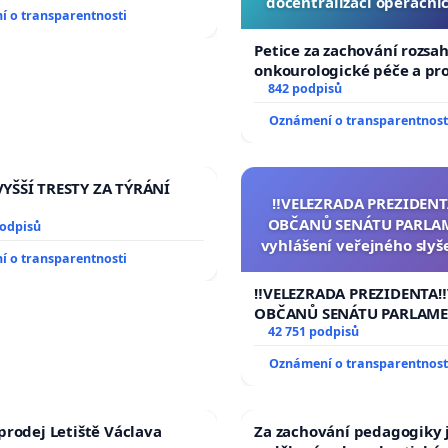
docentralizaci operační
 o transparentnosti
Petice za zachování rozsa
onkourologické péče a prot
docentralizaci operačníc
842 podpisů
Oznámení o transparentnost
YŠŠÍ TRESTY ZA TÝRÁNÍ
‼️VELEZRADA PREZIDENT
OBČANŮ SENÁTU PARLA
podpisů
vyhlášení veřejného slyš
 o transparentnosti
144 jednacího řádu S
návrhu na přijetí usnese
‼️VELEZRADA PREZIDENTA‼
ústavní žaloby na pre
OBČANŮ SENÁTU PARLAME
republiky
vyhlášení veřejného slyšen
42 751 podpisů
144 jednacího řádu Senát
Oznámení o transparentnost
na přijetí usnesení k podá
žaloby na prezidenta repu
prodej Letiště Václava
Za zachování pedagogiky j