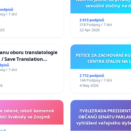
sexuální zločiny na 
podpisů
sy / 7 dní
2 013 podpisů
318 Podpisy / 7 dní
025
22 Apr 2026
anu oboru translatologie
PETICE ZA ZACHOVÁNÍ K
 / Save Translation
CENTRA STALIN NA 
at the Faculty of Arts,
dpisů
sy / 7 dní
University
2 712 podpisů
144 Podpisy / 7 dní
26
4 May 2026
 zelené, nikoli kamenné
‼️VELEZRADA PREZIDENT
stí Svobody ve Znojmě
OBČANŮ SENÁTU PARLA
vyhlášení veřejného slyš
144 jednacího řádu S