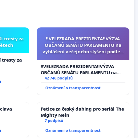
í tresty za
‼️VELEZRADA PREZIDENTA‼️VÝZVA
dětech
OBČANŮ SENÁTU PARLAMENTU na
vyhlášení veřejného slyšení podle §
144 jednacího řádu Senátu k
 tresty za
návrhu na přijetí usnesení k podání
h
‼️VELEZRADA PREZIDENTA‼️VÝZVA
ústavní žaloby na prezidenta
OBČANŮ SENÁTU PARLAMENTU na
republiky
vyhlášení veřejného slyšení podle §
42 746 podpisů
i
144 jednacího řádu Senátu k návrhu
Oznámení o transparentnosti
na přijetí usnesení k podání ústavní
žaloby na prezidenta republiky
áclava
Petice za český dabing pro seriál The
Mighty Nein
7 podpisů
i
Oznámení o transparentnosti