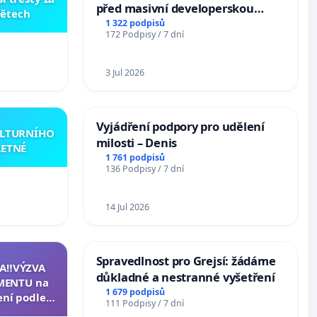
před masivní developerskou
dětech
zástavbou
1 322 podpisů
172 Podpisy / 7 dní
3 Jul 2026
Vyjádření podpory pro udělení
ULTURNÍHO
milosti – Denis
LETNÉ
1 761 podpisů
136 Podpisy / 7 dní
14 Jul 2026
Spravedlnost pro Grejsí: žádáme
A‼️VÝZVA
důkladné a nestranné vyšetření
MENTU na
1 679 podpisů
ení podle §
111 Podpisy / 7 dní
enátu k