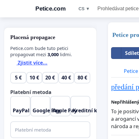
Petice.com
Prohledávat petice
CS ▼
Petice pr
Placená propagace
Petice.com bude tuto petici
Sdíle
propagovat mezi
3,000
lidmi.
Zjistit více...
Petice
5 €
10 €
20 €
40 €
80 €
předání p
Platební metoda
Nepřihlášený
PayPal
Google Pay
Apple Pay
Kreditní karta
To je positi
a arogancí 
národa a re
Platební metoda