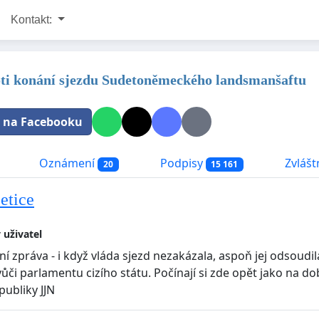
Kontakt:
oti konání sjezdu Sudetoněmeckého landsmanšaftu
t na Facebooku
Oznámení
Podpisy
Zvláštn
20
15 161
etice
 uživatel
vní zpráva - i když vláda sjezd nezakázala, aspoň jej odsoud
vůči parlamentu cizího státu. Počínají si zde opět jako na 
publiky JJN