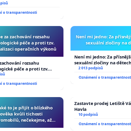
rychleně zákon, aby se
dpisů
 malé Viktorky už nemohla
 o transparentnosti
!
ce za zachování rozsahu
Není mi jedno: Za přísnějš
logické péče a proti tzv.
sexuální zločiny na 
alizaci operačních výkonů
Není mi jedno: Za přísnější
sexuální zločiny na dětec
 zachování rozsahu
2 013 podpisů
gické péče a proti tzv.
izaci operačních výkonů
isů
Oznámení o transparentnost
 o transparentnosti
Zastavte prodej Letiště V
aké to je přijít o blízkého
Havla
lověka kvůli tichosti
10 podpisů
romobilů, nečekejme, až
Oznámení o transparentnost
 další, zaveďme slyšitelná