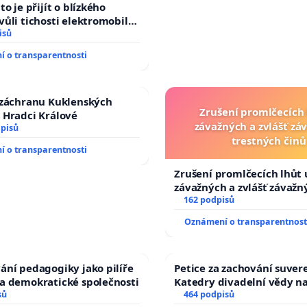
auta!
to je přijít o blízkého
vůli tichosti elektromobilů,
, až přibydou další,
isů
lyšitelná auta!
 o transparentnosti
 záchranu Kuklenských
Zrušení promlčecích 
 Hradci Králové
závažných a zvlášť zá
dpisů
trestných činů
 o transparentnosti
Zrušení promlčecích lhůt 
závažných a zvlášť závažn
trestných činů
162 podpisů
Oznámení o transparentnost
ání pedagogiky jako pilíře
Petice za zachování suver
a demokratické společnosti
Katedry divadelní vědy na
sů
464 podpisů