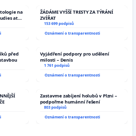
tologie na
ŽÁDÁME VYŠŠÍ TRESTY ZA TÝRÁNÍ
tudies at
ZVÍŘAT
s
153 699 podpisů
i
Oznámení o transparentnosti
íků před
Vyjádření podpory pro udělení
ástavbou
milosti – Denis
1 761 podpisů
i
Oznámení o transparentnosti
INNĚJŠÍ
Zastavme zabíjení holubů v Plzni –
ŽE
podpořme humánní řešení
803 podpisů
i
Oznámení o transparentnosti