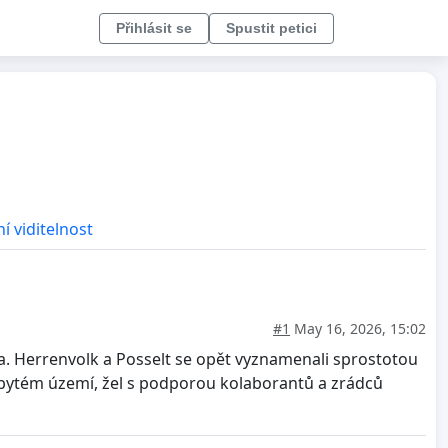
Přihlásit se
Spustit petici
í viditelnost
#1
May 16, 2026, 15:02
ila. Herrenvolk a Posselt se opět vyznamenali sprostotou
dobytém území, žel s podporou kolaborantů a zrádců