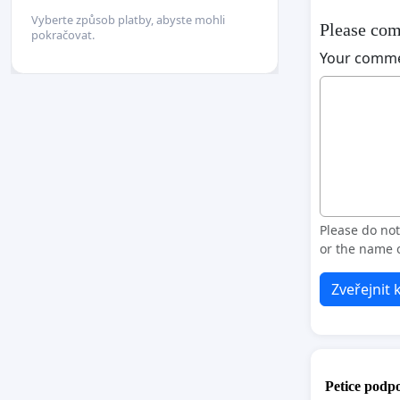
Vyberte způsob platby, abyste mohli
Please com
pokračovat.
Your comm
Please do no
or the name o
Zveřejnit
Petice podpo