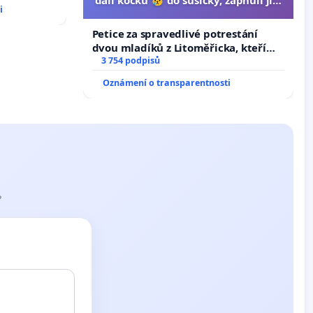
i
umírání zvířete natočili.
Petice za spravedlivé potrestání
dvou mladíků z Litoměřicka, kteří
dali kočku 😿 do sušičky, zapnuli ji a
3 754 podpisů
umírání zvířete natočili.
Oznámení o transparentnosti
?