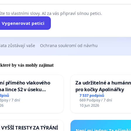
te to vlastními slovy. AI za vás připraví silnou petici.
Vygenerovat petici
ata zůstávají vaše
Ochrana soukromí od návrhu
, které by vás mohly zajímat
ní přímého vlakového
Za udržitelné a humánn
na lince S2 v úseku
pro kočky Apolinářky
– Bohumín – Karviná –
dpisů
7 537 podpisů
pisy / 7 dní
669 Podpisy / 7 dní
 Jablunkova
26
10 Jun 2026
VYŠŠÍ TRESTY ZA TÝRÁNÍ
Není mi jedno: Za přísnějš