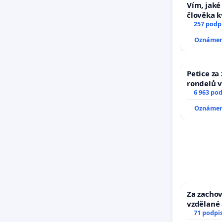
Vím, jaké 
člověka k
nečekejme
257 podp
zaveďme s
Oznámení
Petice za
rondelů v
6 963 po
Oznámení
Za zachov
vzdělané 
71 podpi