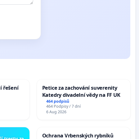
í řešení
Petice za zachování suverenity
Katedry divadelní vědy na FF UK
464 podpisů
464 Podpisy / 7 dní
6 Aug 2026
Ochrana Vrbenských rybníků
í tresty za