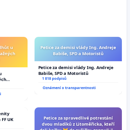
lhůt u
Petice za demisi vlády Ing. Andreje
važných
Babiše, SPD a Motoristů
Petice za demisi vlády Ing. Andreje
Babiše, SPD a Motoristů
u
1 818 podpisů
ých
Oznámení o transparentnosti
i
enity
Petice za spravedlivé potrestání
 FF UK
dvou mladíků z Litoměřicka, kteří
dali kočku 😿 do sušičky, zapnuli ji a