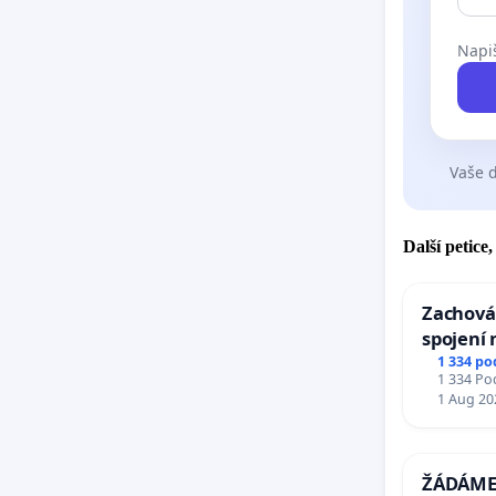
Napiš
Vaše d
Další petice
Zachová
spojení 
Ostrava 
1 334 po
1 334 Pod
Mosty u
1 Aug 20
ŽÁDÁME 