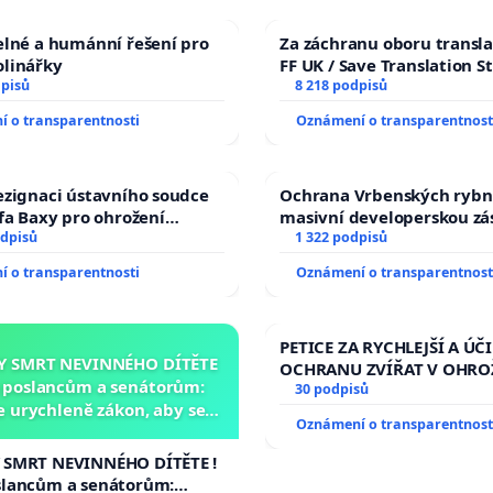
elné a humánní řešení pro
Za záchranu oboru transla
olinářky
FF UK / Save Translation S
dpisů
the Faculty of Arts, Charle
8 218 podpisů
University
 o transparentnosti
Oznámení o transparentnost
ezignaci ústavního soudce
Ochrana Vrbenských rybn
efa Baxy pro ohrožení
masivní developerskou z
 spravedlivý proces
odpisů
1 322 podpisů
 o transparentnosti
Oznámení o transparentnost
PETICE ZA RYCHLEJŠÍ A ÚČ
Y SMRT NEVINNÉHO DÍTĚTE
OCHRANU ZVÍŘAT V OHRO
a poslancům a senátorům:
30 podpisů
 urychleně zákon, aby se
Oznámení o transparentnost
 malé Viktorky už nemohla
opakovat!
 SMRT NEVINNÉHO DÍTĚTE !
slancům a senátorům: