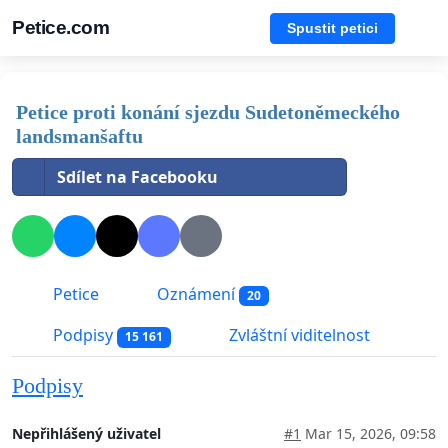
Petice.com
Spustit petici
Petice proti konání sjezdu Sudetoněmeckého
landsmanšaftu
Sdílet na Facebooku
Petice
Oznámení
20
Podpisy
Zvláštní viditelnost
15 161
Podpisy
Nepřihlášený uživatel
#1
Mar 15, 2026, 09:58