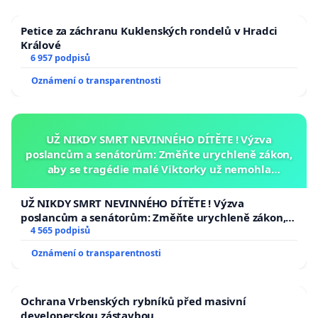
Petice za záchranu Kuklenských rondelů v Hradci
Králové
6 957 podpisů
Oznámení o transparentnosti
UŽ NIKDY SMRT NEVINNÉHO DÍTĚTE ! Výzva
poslancům a senátorům: Změňte urychleně zákon,
aby se tragédie malé Viktorky už nemohla
opakovat!
UŽ NIKDY SMRT NEVINNÉHO DÍTĚTE ! Výzva
poslancům a senátorům: Změňte urychleně zákon,
aby se tragédie malé Viktorky už nemohla opakovat!
4 565 podpisů
Oznámení o transparentnosti
Ochrana Vrbenských rybníků před masivní
developerskou zástavbou