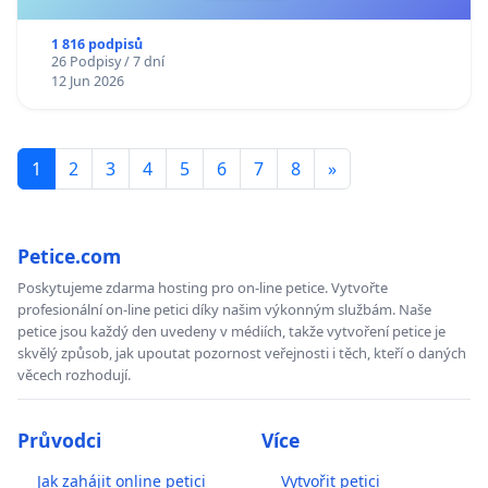
1 816 podpisů
26 Podpisy / 7 dní
12 Jun 2026
1
2
3
4
5
6
7
8
»
Petice.com
Poskytujeme zdarma hosting pro on-line petice. Vytvořte
profesionální on-line petici díky našim výkonným službám. Naše
petice jsou každý den uvedeny v médiích, takže vytvoření petice je
skvělý způsob, jak upoutat pozornost veřejnosti i těch, kteří o daných
věcech rozhodují.
Průvodci
Více
Jak zahájit online petici
Vytvořit petici