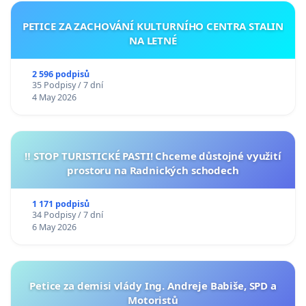
PETICE ZA ZACHOVÁNÍ KULTURNÍHO CENTRA STALIN
NA LETNÉ
2 596 podpisů
35 Podpisy / 7 dní
4 May 2026
‼️ STOP TURISTICKÉ PASTI! Chceme důstojné využití
prostoru na Radnických schodech
1 171 podpisů
34 Podpisy / 7 dní
6 May 2026
Petice za demisi vlády Ing. Andreje Babiše, SPD a
Motoristů