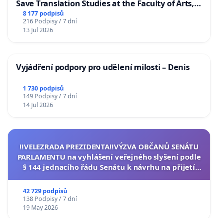
Save Translation Studies at the Faculty of Arts,
Charles University
8 177 podpisů
216 Podpisy / 7 dní
13 Jul 2026
Vyjádření podpory pro udělení milosti – Denis
1 730 podpisů
149 Podpisy / 7 dní
14 Jul 2026
‼️VELEZRADA PREZIDENTA‼️VÝZVA OBČANŮ SENÁTU
PARLAMENTU na vyhlášení veřejného slyšení podle
§ 144 jednacího řádu Senátu k návrhu na přijetí
usnesení k podání ústavní žaloby na prezidenta
republiky
42 729 podpisů
138 Podpisy / 7 dní
19 May 2026