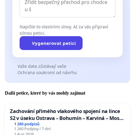
Napište to vlastními slovy. AI za vás připraví
silnou petici.
Vygenerovat petici
Vaše data zůstávají vaše
Ochrana soukromí od návrhu
Další petice, které by vás mohly zajímat
Zachování přímého vlakového spojení na lince
S2 v úseku Ostrava – Bohumín – Karviná – Mosty
u Jablunkova
1 260 podpisů
1 260 Podpisy / 7 dní
1 Aug 2026