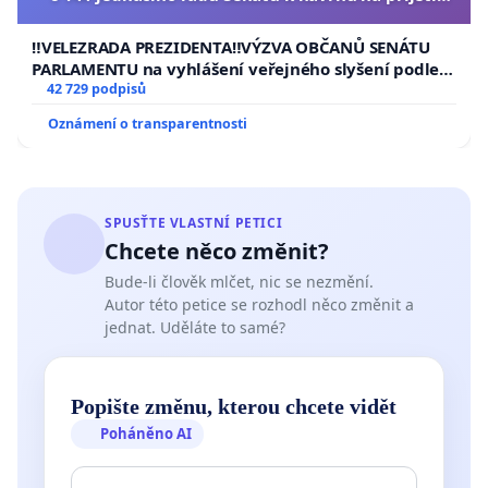
usnesení k podání ústavní žaloby na prezidenta
republiky
‼️VELEZRADA PREZIDENTA‼️VÝZVA OBČANŮ SENÁTU
PARLAMENTU na vyhlášení veřejného slyšení podle §
144 jednacího řádu Senátu k návrhu na přijetí
42 729 podpisů
usnesení k podání ústavní žaloby na prezidenta
Oznámení o transparentnosti
republiky
SPUSŤTE VLASTNÍ PETICI
Chcete něco změnit?
Bude-li člověk mlčet, nic se nezmění.
Autor této petice se rozhodl něco změnit a
jednat. Uděláte to samé?
Popište změnu, kterou chcete vidět
Poháněno AI