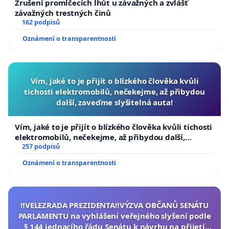
Zrušení promlčecích lhůt u závažných a zvlášť
závažných trestných činů
162 podpisů
Oznámení o transparentnosti
Vím, jaké to je přijít o blízkého člověka kvůli
tichosti elektromobilů, nečekejme, až přibydou
další, zaveďme slyšitelná auta!
Vím, jaké to je přijít o blízkého člověka kvůli tichosti
elektromobilů, nečekejme, až přibydou další,
zaveďme slyšitelná auta!
257 podpisů
Oznámení o transparentnosti
‼️VELEZRADA PREZIDENTA‼️VÝZVA OBČANŮ SENÁTU
PARLAMENTU na vyhlášení veřejného slyšení podle
§ 144 jednacího řádu Senátu k návrhu na přijetí