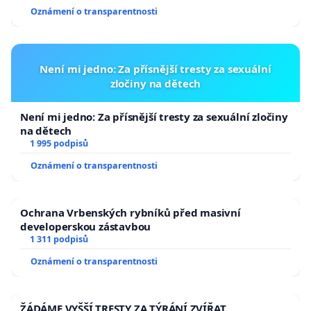
usnesení k podání ústavní žaloby na prezidenta
Oznámení o transparentnosti
republiky
Není mi jedno: Za přísnější tresty za sexuální
zločiny na dětech
Není mi jedno: Za přísnější tresty za sexuální zločiny
na dětech
1 995 podpisů
Oznámení o transparentnosti
Ochrana Vrbenských rybníků před masivní
developerskou zástavbou
1 311 podpisů
Oznámení o transparentnosti
ŽÁDÁME VYŠŠÍ TRESTY ZA TÝRÁNÍ ZVÍŘAT