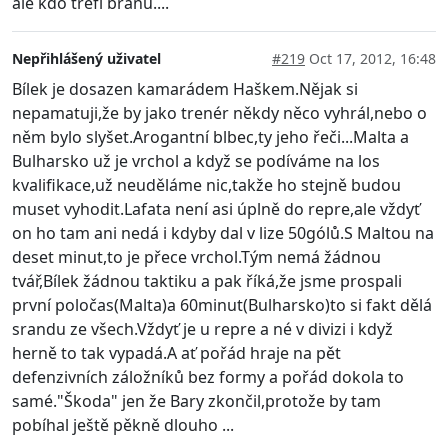
ale kdo trefí bránu....
Nepřihlášený uživatel
#219
Oct 17, 2012, 16:48
Bílek je dosazen kamarádem Haškem.Nějak si
nepamatuji,že by jako trenér někdy něco vyhrál,nebo o
něm bylo slyšet.Arogantní blbec,ty jeho řeči...Malta a
Bulharsko už je vrchol a když se podíváme na los
kvalifikace,už neuděláme nic,takže ho stejně budou
muset vyhodit.Lafata není asi úplně do repre,ale vždyť
on ho tam ani nedá i kdyby dal v lize 50gólů.S Maltou na
deset minut,to je přece vrchol.Tým nemá žádnou
tvář,Bílek žádnou taktiku a pak říká,že jsme prospali
první poločas(Malta)a 60minut(Bulharsko)to si fakt dělá
srandu ze všech.Vždyť je u repre a né v divizi i když
herně to tak vypadá.A ať pořád hraje na pět
defenzivních záložníků bez formy a pořád dokola to
samé."Škoda" jen že Bary zkončil,protože by tam
pobíhal ještě pěkně dlouho ...