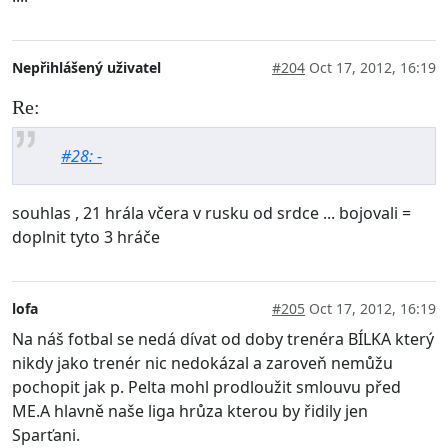
Nepřihlášený uživatel
#204
Oct 17, 2012, 16:19
Re:
#28: -
souhlas , 21 hrála včera v rusku od srdce ... bojovali =
doplnit tyto 3 hráče
lofa
#205
Oct 17, 2012, 16:19
Na náš fotbal se nedá dívat od doby trenéra BÍLKA který
nikdy jako trenér nic nedokázal a zaroveň nemůžu
pochopit jak p. Pelta mohl prodloužit smlouvu před
ME.A hlavně naše liga hrůza kterou by řidily jen
Sparťani.