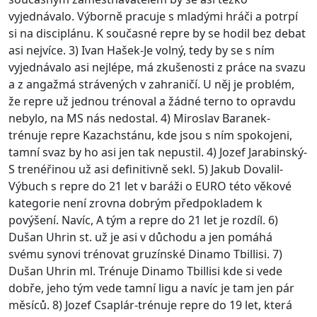
vyjednávalo. Výborně pracuje s mladými hráči a potrpí
si na disciplánu. K současné repre by se hodil bez debat
asi nejvíce. 3) Ivan Hašek-Je volný, tedy by se s ním
vyjednávalo asi nejlépe, má zkušenosti z práce na svazu
a z angažmá strávených v zahraničí. U něj je problém,
že repre už jednou trénoval a žádné terno to opravdu
nebylo, na MS nás nedostal. 4) Miroslav Baranek-
trénuje repre Kazachstánu, kde jsou s ním spokojeni,
tamní svaz by ho asi jen tak nepustil. 4) Jozef Jarabinský-
S trenéřinou už asi definitivně sekl. 5) Jakub Dovalil-
Výbuch s repre do 21 let v baráži o EURO této věkové
kategorie není zrovna dobrým předpokladem k
povýšení. Navíc, A tým a repre do 21 let je rozdíl. 6)
Dušan Uhrin st. už je asi v důchodu a jen pomáhá
svému synovi trénovat gruzínské Dinamo Tbillisi. 7)
Dušan Uhrin ml. Trénuje Dinamo Tbillisi kde si vede
dobře, jeho tým vede tamní ligu a navíc je tam jen pár
měsíců. 8) Jozef Csaplár-trénuje repre do 19 let, která