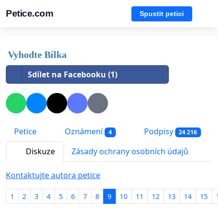
Petice.com
Spustit petici
Vyhodte Bílka
Sdílet na Facebooku (1)
Petice
Oznámení
Podpisy
4
24 216
Diskuze
Zásady ochrany osobních údajů
Kontaktujte autora petice
1
2
3
4
5
6
7
8
9
10
11
12
13
14
15