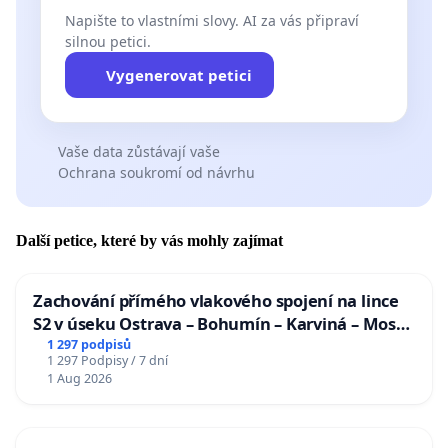
Napište to vlastními slovy. AI za vás připraví
silnou petici.
Vygenerovat petici
Vaše data zůstávají vaše
Ochrana soukromí od návrhu
Další petice, které by vás mohly zajímat
Zachování přímého vlakového spojení na lince
S2 v úseku Ostrava – Bohumín – Karviná – Mosty
u Jablunkova
1 297 podpisů
1 297 Podpisy / 7 dní
1 Aug 2026