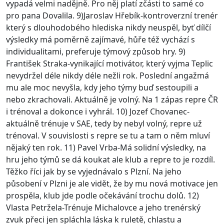
vypadá velmi nadějně. Pro něj platí zčásti to samé co
pro pana Dovalila. 9)Jaroslav Hřebík-kontroverzní trenér
který s dlouhodobého hlediska nikdy neuspěl, byť dílčí
výsledky má poměrně zajímavé, hůře též vychází s
individualitami, preferuje týmový způsob hry. 9)
František Straka-vynikající motivátor, který vyjma Teplic
nevydržel déle nikdy déle nežli rok. Poslední angažmá
mu ale moc nevyšla, kdy jeho týmy buď sestoupili a
nebo zkrachovali. Aktuálně je volný. Na 1 zápas repre ČR
i trénoval a dokonce i vyhrál. 10) Jozef Chovanec-
aktuálně trénuje v SAE, tedy by nebyl volný, repre už
trénoval. V souvislosti s repre se tu a tam o něm mluví
nějaký ten rok. 11) Pavel Vrba-Má solidní výsledky, na
hru jeho týmů se dá koukat ale klub a repre to je rozdíl.
Těžko říci jak by se vyjednávalo s Plzní. Na jeho
působení v Plzni je ale vidět, že by mu nová motivace jen
prospěla, klub jde podle očekávání trochu dolů. 12)
Vlasta Petržela-Trénuje Michalovce a jeho trenérský
zvuk přeci jen spláchla láska k ruletě, chlastu a