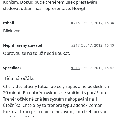
Končím. Dokud bude trenérem Bílek přestávám
sledovat utkání naší reprezentace. Howgh.
robbil
#216
Oct 17, 2012, 16:34
Bílek ven !
Nepřihlášený uživatel
#217
Oct 17, 2012, 16:40
Opravdu se na to už nedá koukat.
Speedlock
#218
Oct 17, 2012, 16:47
Bída nároďáku
Chci vidět útočný fotbal po celý zápas a ne posledních
20 minut. Po dobrém výkonu se smířím i s porážkou.
Trenér očividně zná jen systém nakopávání na 1
útočníka. Chtělo by to trenéra typu Zdeněk Zeman.
Pozn.:ať hráči při tréninku nezávodí, kdo trefí břevno,