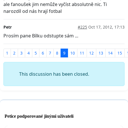
ale fanoušek jim nemůže vyčíst absolutně nic. Ti
narozdíl od nás hrají fotbal
Petr
#225
Oct 17, 2012, 17:13
Prosím pane Bílku odstupte sám ...
1
2
3
4
5
6
7
8
9
10
11
12
13
14
15
This discussion has been closed.
Petice podporované jinými uživateli