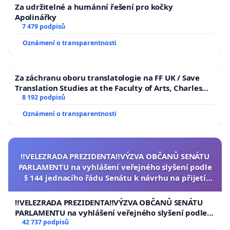
Za udržitelné a humánní řešení pro kočky
Apolinářky
7 479 podpisů
Oznámení o transparentnosti
Za záchranu oboru translatologie na FF UK / Save
Translation Studies at the Faculty of Arts, Charles
University
8 192 podpisů
Oznámení o transparentnosti
‼️VELEZRADA PREZIDENTA‼️VÝZVA OBČANŮ SENÁTU
PARLAMENTU na vyhlášení veřejného slyšení podle
§ 144 jednacího řádu Senátu k návrhu na přijetí
usnesení k podání ústavní žaloby na prezidenta
republiky
‼️VELEZRADA PREZIDENTA‼️VÝZVA OBČANŮ SENÁTU
PARLAMENTU na vyhlášení veřejného slyšení podle §
144 jednacího řádu Senátu k návrhu na přijetí
42 737 podpisů