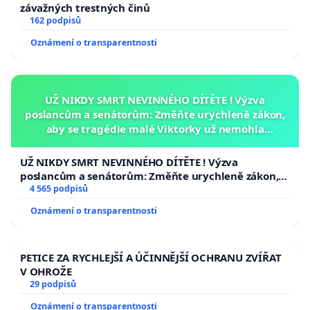
závažných trestných činů
162 podpisů
Oznámení o transparentnosti
UŽ NIKDY SMRT NEVINNÉHO DÍTĚTE ! Výzva
poslancům a senátorům: Změňte urychleně zákon,
aby se tragédie malé Viktorky už nemohla
opakovat!
UŽ NIKDY SMRT NEVINNÉHO DÍTĚTE ! Výzva
poslancům a senátorům: Změňte urychleně zákon,
aby se tragédie malé Viktorky už nemohla opakovat!
4 565 podpisů
Oznámení o transparentnosti
PETICE ZA RYCHLEJŠÍ A ÚČINNĚJŠÍ OCHRANU ZVÍŘAT
V OHROŽE
29 podpisů
Oznámení o transparentnosti