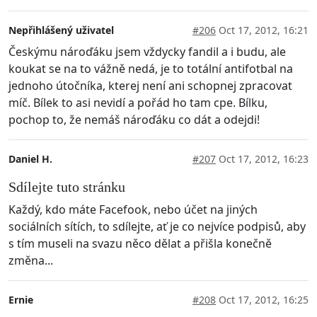
Nepřihlášený uživatel
#206
Oct 17, 2012, 16:21
Českýmu nároďáku jsem vždycky fandil a i budu, ale
koukat se na to vážně nedá, je to totální antifotbal na
jednoho útočníka, kterej není ani schopnej zpracovat
míč. Bílek to asi nevidí a pořád ho tam cpe. Bílku,
pochop to, že nemáš nároďáku co dát a odejdi!
Daniel H.
#207
Oct 17, 2012, 16:23
Sdílejte tuto stránku
Každý, kdo máte Facefook, nebo účet na jiných
sociálních sítích, to sdílejte, ať je co nejvíce podpisů, aby
s tím museli na svazu něco dělat a přišla konečně
změna...
Ernie
#208
Oct 17, 2012, 16:25