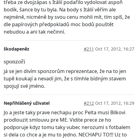
třeba ze dvojzápas s Itálií podařilo vydolovat aspoň
bodík, šance by tu byla. Na body s Itálií věřím ale
nejméně, nicméně by svou cenu mohli mít, tím spíš, že
dle papírových předpokladů moc bodů pouštět
nebudou a ani tak nečinní.
škodapeněz
#211
Oct 17, 2012, 16:27
sponzoři
já se jen divím sponzorům reprezentace, že na to jen
tupě koukají a nevadí jim, že s tímhle bídným stavem
spojují své jméno.
Nepřihlášený uživatel
#212
Oct 17, 2012, 16:29
Jo a jeste taky prave nechapu proc Pelta musi Bilkovi
prodlouzit smlouvu pre ME. Vidite prece ze ho
podporuje kdyz tomu taky vubec nerozumi s fotbalem
si dela co chce a je mu to jedno. NECHAPU TO!!! Uz to