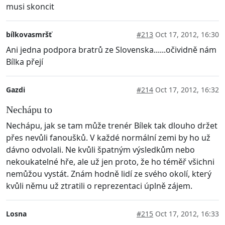
musi skoncit
bílkovasmršť
#213
Oct 17, 2012, 16:30
Ani jedna podpora bratrů ze Slovenska......očividně nám
Bílka přejí
Gazdi
#214
Oct 17, 2012, 16:32
Nechápu to
Nechápu, jak se tam může trenér Bílek tak dlouho držet
přes nevůli fanoušků. V každé normální zemi by ho už
dávno odvolali. Ne kvůli špatným výsledkům nebo
nekoukatelné hře, ale už jen proto, že ho téměř všichni
nemůžou vystát. Znám hodně lidí ze svého okolí, který
kvůli němu už ztratili o reprezentaci úplně zájem.
Losna
#215
Oct 17, 2012, 16:33