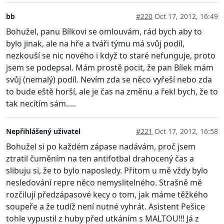
bb
#220
Oct 17, 2012, 16:49
Bohužel, panu Bílkovi se omlouvám, rád bych aby to
bylo jinak, ale na hře a tváři týmu má svůj podíl,
nezkouší se nic nového i když to staré nefunguje, proto
jsem se podepsal. Mám prostě pocit, že pan Bílek mám
svůj (nemalý) podíl. Nevím zda se něco vyřeší nebo zda
to bude eště horší, ale je čas na změnu a řekl bych, že to
tak necítím sám.....
Nepřihlášený uživatel
#221
Oct 17, 2012, 16:58
Bohužel si po každém zápase nadávám, proč jsem
ztratil čuměním na ten antifotbal drahocený čas a
slibuju si, že to bylo naposledy. Přitom u mě vždy bylo
nesledování repre něco nemyslitelného. Strašně mě
rozčilují předzápasové kecy o tom, jak máme těžkého
soupeře a že tudíž není nutné vyhrát. Asistent Pešice
tohle vypustil z huby před utkáním s MALTOU!!! Já z