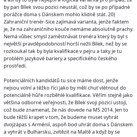
by pan Bílek svou pozici neustál, což by se po případné
porážce doma s Dánskem mohlo klidně stát. 20)
Zahraniční trenér-Sice zajímavá varianta, jenže faktem
je, že na zahraničního kouče nemáme absolutně prachy.
Nemá vůbec smysl zaměstnávat trenéra který by byl s
největší pravděpodobností horší nežli Bílek, než by se
rozkoukal tak by byla kvalifikace v pejru a taky je tu
problém jazykové bariery a specifického českého
prostředí.
Potenciálních kandidátů tu sice máme dost, jenže
nejsou volní a těžko říci jako by měli chuť vlétnout do
potenciálně hůře rozběhlé kvalifikace. Věřím stejně jako
většina odborné veřejnosti, že Bílek svoji pozici ustojí,
což bude znamenat, že nás dovede na MS 2014. Jen to
bude těžší krapet v tom, že budeme muset vyhrát
dvojzápas s Arménií, aspoň bod uhrát doma s Dánskem
a vyhrát v Bulharsku, zvítězit na Maltě a když by se