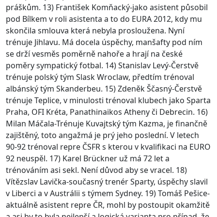
práškům. 13) František Komňacký-jako asistent působil
pod Bílkem v roli asistenta a to do EURA 2012, kdy mu
skončila smlouva která nebyla prosloužena. Nyní
trénuje Jihlavu. Má docela úspěchy, manšafty pod ním
se drží vesměs poměrně nahoře a hrají na české
poměry sympatický fotbal. 14) Stanislav Levý-Čerstvě
trénuje polský tým Slask Wroclaw, předtím trénoval
albánský tým Skanderbeu. 15) Zdeněk Ščasný-Čerstvě
trénuje Teplice, v minulosti trénoval klubech jako Sparta
Praha, OFI Kréta, Panathinaikos Atheny či Debrecin. 16)
Milan Máčala-Trénuje Kuvajtský tým Kazma, je finančně
zajištěný, toto angažmá je prý jeho poslední. V letech
90-92 trénoval repre ČSFR s kterou v kvalifikaci na EURO
92 neuspěl. 17) Karel Brückner už má 72 let a
trénováním asi sekl. Není důvod aby se vracel. 18)
Vítězslav Lavička-současný trenér Sparty, úspěchy slavil
v Liberci a v Austrálii s týmem Sydney. 19) Tomáš Pešice-
aktuálně asistent repre ČR, mohl by postoupit okamžitě
a asi by to byla nejlepší a logická varianta pro případ, že