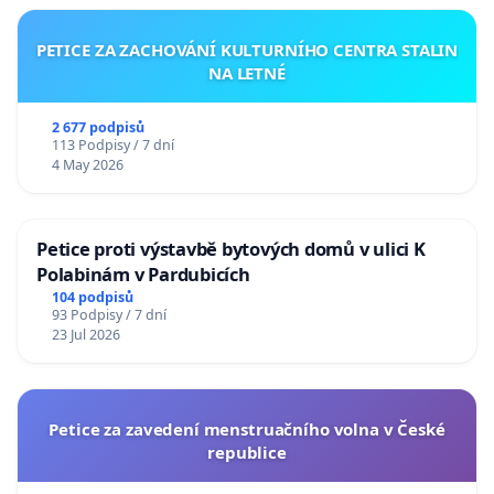
PETICE ZA ZACHOVÁNÍ KULTURNÍHO CENTRA STALIN
NA LETNÉ
2 677 podpisů
113 Podpisy / 7 dní
4 May 2026
Petice proti výstavbě bytových domů v ulici K
Polabinám v Pardubicích
104 podpisů
93 Podpisy / 7 dní
23 Jul 2026
Petice za zavedení menstruačního volna v České
republice