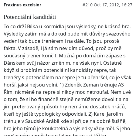
Fraxinus excelsior
#210
Oct 17, 2012, 16:27
Potenciální kandidáti
To co drží Bílka u kormidla jsou výsledky, ne krásná hra.
Výsledky zatím má a dokud bude mít důvěry svazového
vedení tak bude trenérem i na dále. To jsou prostě
fakta. V zásadě, i já sám nevidím důvod, proč by měl
současný trenér končit. Možná po domácím zápase s
Dánskem svůj názor změním, ne však nyní. Ostatně
když si probírám potenciální kandidáty repre, tak
trenéry s potenciálem na repre je tu přehršel, co je však
horší, jaksi nejsou volní. 1) Zdeněk Zeman trénuje AS
Řím, nicméně na repre si nikdy moc netroufal. Nemluvě
o tom, že si ho finančně stejně nemůžeme dovolit a na
jím preferovaný způsob hry nemáme dostatek hráčů,
kteří by ještě typologicky odpovídali. 2) Karel Jarolím
trénuje v Saudské Arábii kde si příjde na dobré šušňě,
hra jeho týmů je koukatelná a výsledky vždy měl. S jeho
současným zaměstnavatelem by se asi těžko