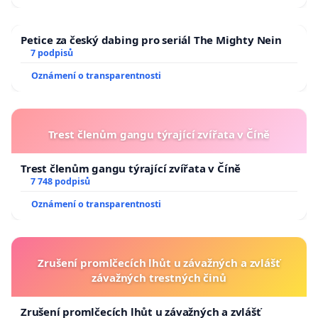
Petice za český dabing pro seriál The Mighty Nein
7 podpisů
Oznámení o transparentnosti
Trest členům gangu týrající zvířata v Číně
Trest členům gangu týrající zvířata v Číně
7 748 podpisů
Oznámení o transparentnosti
Zrušení promlčecích lhůt u závažných a zvlášť
závažných trestných činů
Zrušení promlčecích lhůt u závažných a zvlášť