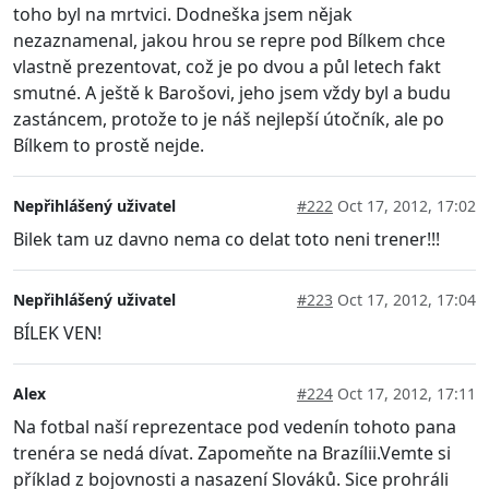
toho byl na mrtvici. Dodneška jsem nějak
nezaznamenal, jakou hrou se repre pod Bílkem chce
vlastně prezentovat, což je po dvou a půl letech fakt
smutné. A ještě k Barošovi, jeho jsem vždy byl a budu
zastáncem, protože to je náš nejlepší útočník, ale po
Bílkem to prostě nejde.
Nepřihlášený uživatel
#222
Oct 17, 2012, 17:02
Bilek tam uz davno nema co delat toto neni trener!!!
Nepřihlášený uživatel
#223
Oct 17, 2012, 17:04
BÍLEK VEN!
Alex
#224
Oct 17, 2012, 17:11
Na fotbal naší reprezentace pod vedenín tohoto pana
trenéra se nedá dívat. Zapomeňte na Brazílii.Vemte si
příklad z bojovnosti a nasazení Slováků. Sice prohráli