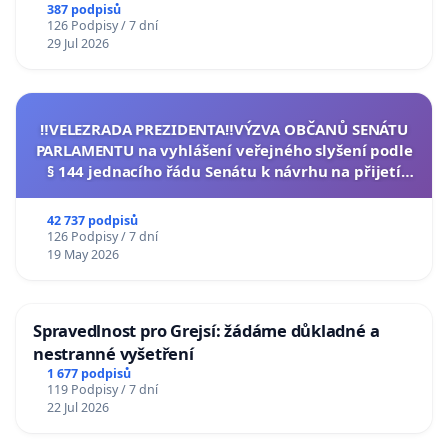
387 podpisů
126 Podpisy / 7 dní
29 Jul 2026
‼️VELEZRADA PREZIDENTA‼️VÝZVA OBČANŮ SENÁTU
PARLAMENTU na vyhlášení veřejného slyšení podle
§ 144 jednacího řádu Senátu k návrhu na přijetí
usnesení k podání ústavní žaloby na prezidenta
republiky
42 737 podpisů
126 Podpisy / 7 dní
19 May 2026
Spravedlnost pro Grejsí: žádáme důkladné a
nestranné vyšetření
1 677 podpisů
119 Podpisy / 7 dní
22 Jul 2026