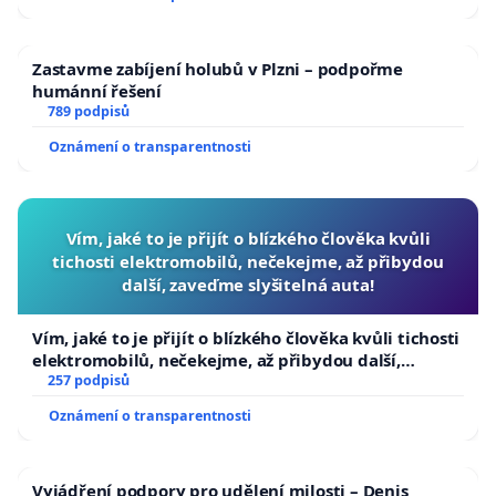
Zastavme zabíjení holubů v Plzni – podpořme
humánní řešení
789 podpisů
Oznámení o transparentnosti
Vím, jaké to je přijít o blízkého člověka kvůli
tichosti elektromobilů, nečekejme, až přibydou
další, zaveďme slyšitelná auta!
Vím, jaké to je přijít o blízkého člověka kvůli tichosti
elektromobilů, nečekejme, až přibydou další,
zaveďme slyšitelná auta!
257 podpisů
Oznámení o transparentnosti
Vyjádření podpory pro udělení milosti – Denis