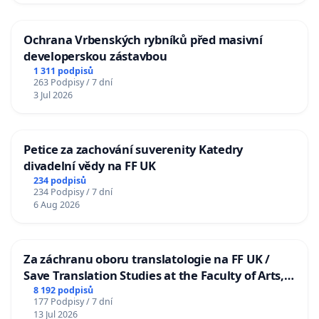
Ochrana Vrbenských rybníků před masivní
developerskou zástavbou
1 311 podpisů
263 Podpisy / 7 dní
3 Jul 2026
Petice za zachování suverenity Katedry
divadelní vědy na FF UK
234 podpisů
234 Podpisy / 7 dní
6 Aug 2026
Za záchranu oboru translatologie na FF UK /
Save Translation Studies at the Faculty of Arts,
Charles University
8 192 podpisů
177 Podpisy / 7 dní
13 Jul 2026