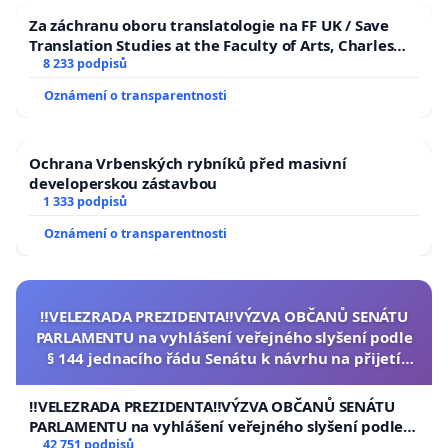
Za záchranu oboru translatologie na FF UK / Save
Translation Studies at the Faculty of Arts, Charles
University
8 233 podpisů
Oznámení o transparentnosti
Ochrana Vrbenských rybníků před masivní
developerskou zástavbou
1 333 podpisů
Oznámení o transparentnosti
‼️VELEZRADA PREZIDENTA‼️VÝZVA OBČANŮ SENÁTU
PARLAMENTU na vyhlášení veřejného slyšení podle
§ 144 jednacího řádu Senátu k návrhu na přijetí
usnesení k podání ústavní žaloby na prezidenta
republiky
‼️VELEZRADA PREZIDENTA‼️VÝZVA OBČANŮ SENÁTU
PARLAMENTU na vyhlášení veřejného slyšení podle §
144 jednacího řádu Senátu k návrhu na přijetí
42 751 podpisů