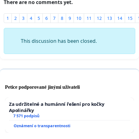
There are no comments yet.
1
2
3
4
5
6
7
8
9
10
11
12
13
14
15
This discussion has been closed.
Petice podporované jinými uživateli
Za udržitelné a humánní řešení pro kočky
Apolinářky
7 571 podpisů
Oznámení o transparentnosti