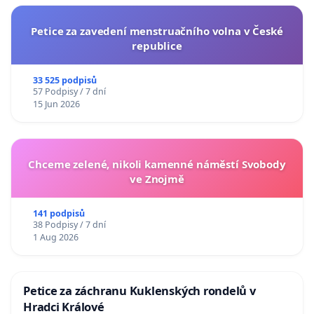
Petice za zavedení menstruačního volna v České
republice
33 525 podpisů
57 Podpisy / 7 dní
15 Jun 2026
Chceme zelené, nikoli kamenné náměstí Svobody
ve Znojmě
141 podpisů
38 Podpisy / 7 dní
1 Aug 2026
Petice za záchranu Kuklenských rondelů v
Hradci Králové