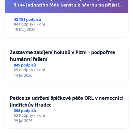
§ 144 jednacího řádu Senátu k návrhu na přijetí
usnesení k podání ústavní žaloby na prezidenta
republiky
42 751 podpisů
84 Podpisy / 7 dní
19 May 2026
Zastavme zabíjení holubů v Plzni – podpořme
humánní řešení
845 podpisů
65 Podpisy / 7 dní
14 Jul 2026
Petice za udržení špičkové péče ORL v nemocnici
Jindřichův Hradec
398 podpisů
63 Podpisy / 7 dní
29 Jul 2026