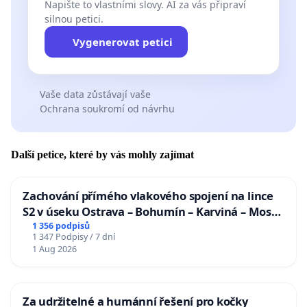
Napište to vlastními slovy. AI za vás připraví
silnou petici.
Vygenerovat petici
Vaše data zůstávají vaše
Ochrana soukromí od návrhu
Další petice, které by vás mohly zajímat
Zachování přímého vlakového spojení na lince
S2 v úseku Ostrava – Bohumín – Karviná – Mosty
u Jablunkova
1 356 podpisů
1 347 Podpisy / 7 dní
1 Aug 2026
Za udržitelné a humánní řešení pro kočky