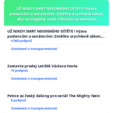
UŽ NIKDY SMRT NEVINNÉHO DÍTĚTE ! Výzva
poslancům a senátorům: Změňte urychleně zákon,
aby se tragédie malé Viktorky už nemohla
opakovat!
UŽ NIKDY SMRT NEVINNÉHO DÍTĚTE ! Výzva
poslancům a senátorům: Změňte urychleně zákon,
aby se tragédie malé Viktorky už nemohla opakovat!
4 569 podpisů
Oznámení o transparentnosti
Zastavte prodej Letiště Václava Havla
10 podpisů
Oznámení o transparentnosti
Petice za český dabing pro seriál The Mighty Nein
8 podpisů
Oznámení o transparentnosti