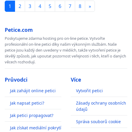
1
2
3
4
5
6
7
8
»
Petice.com
Poskytujeme zdarma hosting pro on-line petice. Vytvořte
profesionální on-line petici díky našim výkonným službám. Naše
petice jsou každý den uvedeny v médiích, takže vytvoření petice je
skvělý způsob, jak upoutat pozornost veřejnosti i těch, kteří o daných
věcech rozhodují.
Průvodci
Více
Jak zahájit online petici
Vytvořit petici
Jak napsat petici?
Zásady ochrany osobních
údajů
Jak petici propagovat?
Správa souborů cookie
Jak získat mediální pokrytí