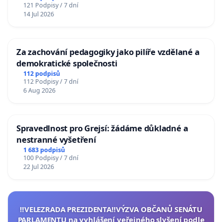
121 Podpisy / 7 dní
14 Jul 2026
Za zachování pedagogiky jako pilíře vzdělané a
demokratické společnosti
112 podpisů
112 Podpisy / 7 dní
6 Aug 2026
Spravedlnost pro Grejsí: žádáme důkladné a
nestranné vyšetření
1 683 podpisů
100 Podpisy / 7 dní
22 Jul 2026
‼️VELEZRADA PREZIDENTA‼️VÝZVA OBČANŮ SENÁTU
PARLAMENTU na vyhlášení veřejného slyšení podle