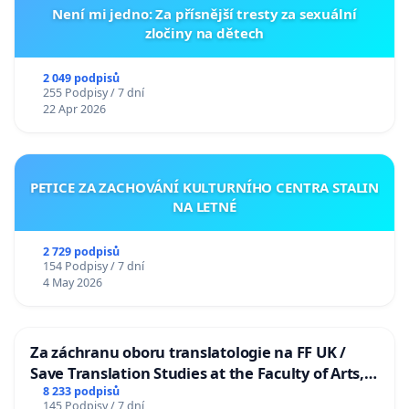
Není mi jedno: Za přísnější tresty za sexuální
zločiny na dětech
2 049 podpisů
255 Podpisy / 7 dní
22 Apr 2026
PETICE ZA ZACHOVÁNÍ KULTURNÍHO CENTRA STALIN
NA LETNÉ
2 729 podpisů
154 Podpisy / 7 dní
4 May 2026
Za záchranu oboru translatologie na FF UK /
Save Translation Studies at the Faculty of Arts,
Charles University
8 233 podpisů
145 Podpisy / 7 dní