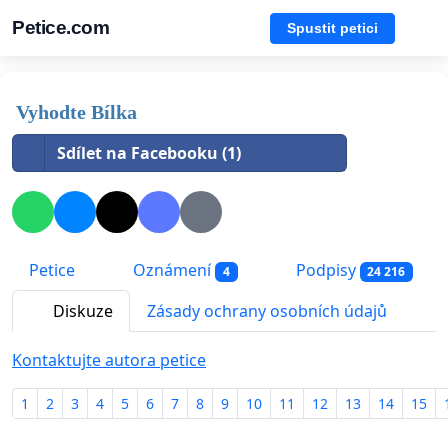
Petice.com
Spustit petici
Vyhodte Bílka
Sdílet na Facebooku (1)
Petice
Oznámení
Podpisy
4
24 216
Diskuze
Zásady ochrany osobních údajů
Kontaktujte autora petice
1
2
3
4
5
6
7
8
9
10
11
12
13
14
15