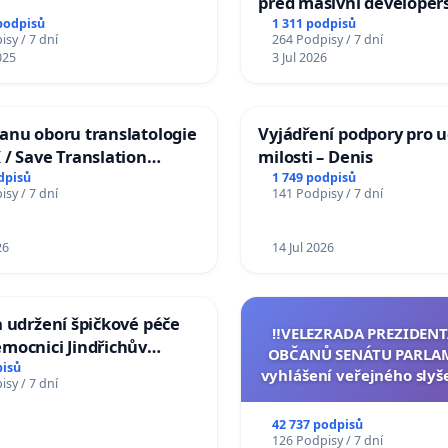
před masivní developer
zástavbou
podpisů
1 311 podpisů
sy / 7 dní
264 Podpisy / 7 dní
025
3 Jul 2026
anu oboru translatologie
Vyjádření podpory pro u
 / Save Translation
milosti – Denis
at the Faculty of Arts,
dpisů
1 749 podpisů
sy / 7 dní
141 Podpisy / 7 dní
University
26
14 Jul 2026
a udržení špičkové péče
‼️VELEZRADA PREZIDENT
mocnici Jindřichův
OBČANŮ SENÁTU PARLA
pisů
vyhlášení veřejného slyš
sy / 7 dní
144 jednacího řádu S
návrhu na přijetí usnese
42 737 podpisů
ústavní žaloby na pre
126 Podpisy / 7 dní