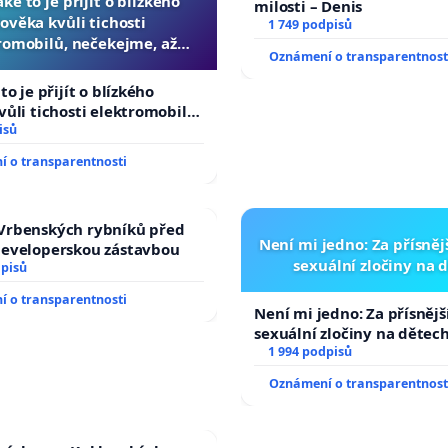
aké to je přijít o blízkého
milosti – Denis
lověka kvůli tichosti
1 749 podpisů
romobilů, nečekejme, až
Oznámení o transparentnost
 další, zaveďme slyšitelná
auta!
to je přijít o blízkého
vůli tichosti elektromobilů,
, až přibydou další,
isů
lyšitelná auta!
 o transparentnosti
Vrbenských rybníků před
Není mi jedno: Za přísnějš
developerskou zástavbou
sexuální zločiny na 
dpisů
 o transparentnosti
Není mi jedno: Za přísnější
sexuální zločiny na dětec
1 994 podpisů
Oznámení o transparentnost