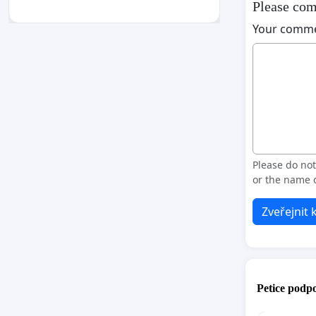
Please com
Your comm
Please do no
or the name o
Zveřejnit
Petice podpo