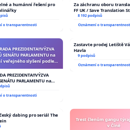
elné a humánní řešení pro
Za záchranu oboru transla
olinářky
FF UK / Save Translation S
dpisů
the Faculty of Arts, Charle
8 192 podpisů
University
 o transparentnosti
Oznámení o transparentnost
Zastavte prodej Letiště V
ZRADA PREZIDENTA‼️VÝZVA
Havla
 SENÁTU PARLAMENTU na
9 podpisů
í veřejného slyšení podle §
Oznámení o transparentnost
ednacího řádu Senátu k
a přijetí usnesení k podání
ADA PREZIDENTA‼️VÝZVA
ní žaloby na prezidenta
SENÁTU PARLAMENTU na
republiky
 veřejného slyšení podle §
odpisů
cího řádu Senátu k návrhu
 o transparentnosti
í usnesení k podání ústavní
 prezidenta republiky
 český dabing pro seriál The
Trest členům gangu týraj
ein
v Číně
ů