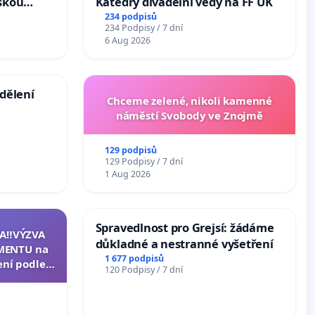
skou
Katedry divadelní vědy na FF UK
234 podpisů
234 Podpisy / 7 dní
6 Aug 2026
dělení
Chceme zelené, nikoli kamenné
náměstí Svobody ve Znojmě
129 podpisů
129 Podpisy / 7 dní
1 Aug 2026
Spravedlnost pro Grejsí: žádáme
A‼️VÝZVA
důkladné a nestranné vyšetření
MENTU na
1 677 podpisů
ení podle §
120 Podpisy / 7 dní
enátu k
ní k podání
zidenta