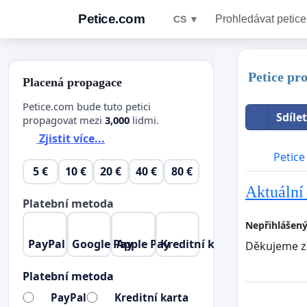
Petice.com
Prohledávat petice
CS ▼
Petice pr
Placená propagace
Petice.com bude tuto petici
Sdíle
propagovat mezi
3,000
lidmi.
Zjistit více...
Petice
5 €
10 €
20 €
40 €
80 €
Aktuální 
Platební metoda
Nepřihlášený
PayPal
Google Pay
Apple Pay
Kreditní karta
Děkujeme za
Platební metoda
PayPal
Kreditní karta