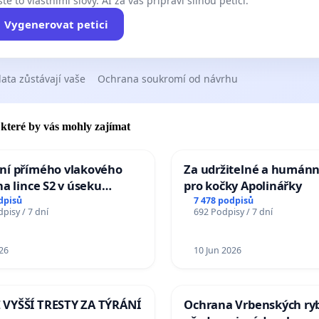
te to vlastními slovy. AI za vás připraví silnou petici.
Vygenerovat petici
ata zůstávají vaše
Ochrana soukromí od návrhu
, které by vás mohly zajímat
ní přímého vlakového
Za udržitelné a humánn
na lince S2 v úseku
pro kočky Apolinářky
– Bohumín – Karviná –
dpisů
7 478 podpisů
pisy / 7 dní
692 Podpisy / 7 dní
 Jablunkova
26
10 Jun 2026
VYŠŠÍ TRESTY ZA TÝRÁNÍ
Ochrana Vrbenských ry