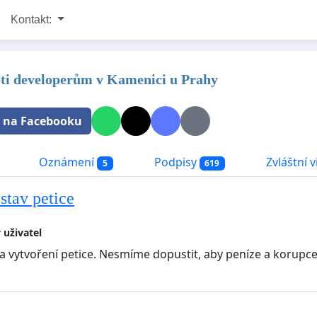
Kontakt:
oti developerům v Kamenici u Prahy
t na Facebooku
Oznámení
Podpisy
Zvláštní v
5
619
stav petice
 uživatel
 vytvoření petice. Nesmíme dopustit, aby peníze a korupc