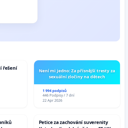
í řešení
Není mi jedno: Za přísnější tresty za
sexuální zločiny na dětech
1 994 podpisů
446 Podpisy / 7 dní
22 Apr 2026
bníků
Petice za zachování suverenity