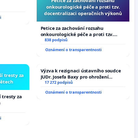
Petice za zachování rozsahu
onkourologické péče a proti tzv.
docentralizaci operačních výkonů
i
Petice za zachování rozsahu
onkourologické péče a proti tzv.
docentralizaci operačních výkonů
838 podpisů
Oznámení o transparentnosti
Výzva k rezignaci ústavního soudce
í tresty za
JUDr. Josefa Baxy pro ohrožení
dětech
důvěry ve spravedlivý proces
17 272 podpisů
Oznámení o transparentnosti
 tresty za
h
i