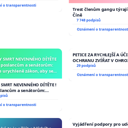
 o transparentnosti
Trest členům gangu týrajíc
Číně
7 748 podpisů
Oznámení o transparentnost
PETICE ZA RYCHLEJŠÍ A ÚČ
Y SMRT NEVINNÉHO DÍTĚTE
OCHRANU ZVÍŘAT V OHRO
a poslancům a senátorům:
29 podpisů
 urychleně zákon, aby se
Oznámení o transparentnost
 malé Viktorky už nemohla
opakovat!
 SMRT NEVINNÉHO DÍTĚTE !
slancům a senátorům:
rychleně zákon, aby se
dpisů
 malé Viktorky už nemohla
 o transparentnosti
!
Vyjádření podpory pro ud