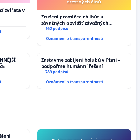
trestných činů
í zvířata v
Zrušení promlčecích lhůt u
závažných a zvlášť závažných
trestných činů
162 podpisů
i
Oznámení o transparentnosti
INNĚJŠÍ
Zastavme zabíjení holubů v Plzni –
ŽE
podpořme humánní řešení
789 podpisů
i
Oznámení o transparentnosti
ělení