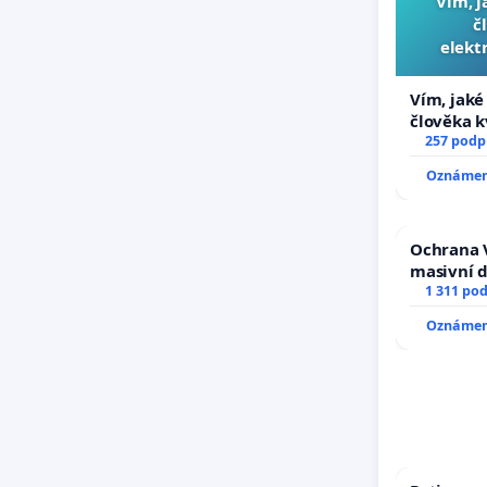
Vím, j
č
elekt
přibydou
Vím, jaké 
člověka k
nečekejme
257 podp
zaveďme s
Oznámení
Ochrana 
masivní 
1 311 po
Oznámení