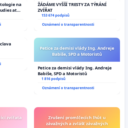
tologie na
ŽÁDÁME VYŠŠÍ TRESTY ZA TÝRÁNÍ
tudies at
ZVÍŘAT
s
153 674 podpisů
i
Oznámení o transparentnosti
áclava
Petice za demisi vlády Ing. Andreje
Babiše, SPD a Motoristů
i
Petice za demisi vlády Ing. Andreje
Babiše, SPD a Motoristů
1 816 podpisů
Oznámení o transparentnosti
ící zvířata
Zrušení promlčecích lhůt u
závažných a zvlášť závažných