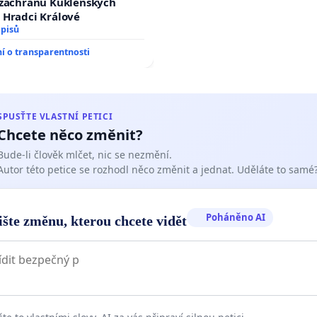
 záchranu Kuklenských
 Hradci Králové
dpisů
 o transparentnosti
SPUSŤTE VLASTNÍ PETICI
Chcete něco změnit?
Bude-li člověk mlčet, nic se nezmění.
Autor této petice se rozhodl něco změnit a jednat. Uděláte to samé
Poháněno AI
ište změnu, kterou chcete vidět