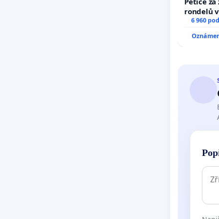
Petice za
rondelů v
6 960 po
Oznámení
Pop