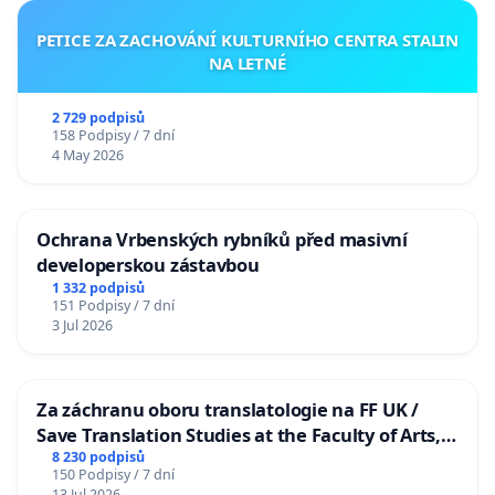
PETICE ZA ZACHOVÁNÍ KULTURNÍHO CENTRA STALIN
NA LETNÉ
2 729 podpisů
158 Podpisy / 7 dní
4 May 2026
Ochrana Vrbenských rybníků před masivní
developerskou zástavbou
1 332 podpisů
151 Podpisy / 7 dní
3 Jul 2026
Za záchranu oboru translatologie na FF UK /
Save Translation Studies at the Faculty of Arts,
Charles University
8 230 podpisů
150 Podpisy / 7 dní
13 Jul 2026