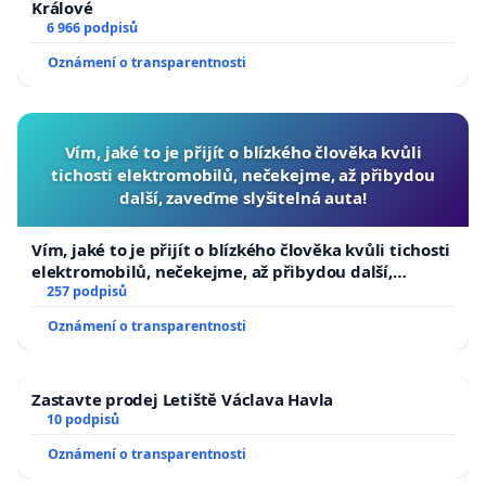
Králové
6 966 podpisů
Oznámení o transparentnosti
Vím, jaké to je přijít o blízkého člověka kvůli
tichosti elektromobilů, nečekejme, až přibydou
další, zaveďme slyšitelná auta!
Vím, jaké to je přijít o blízkého člověka kvůli tichosti
elektromobilů, nečekejme, až přibydou další,
zaveďme slyšitelná auta!
257 podpisů
Oznámení o transparentnosti
Zastavte prodej Letiště Václava Havla
10 podpisů
Oznámení o transparentnosti