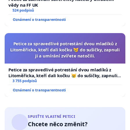
vědy na FF UK
524 podpisů
Oznámení o transparentnosti
Petice za spravedlivé potrestání dvou mladíků z
Litoměřicka, kteří dali kočku 😿 do sušičky, zapnuli
ji a umírání zvířete natočili.
Petice za spravedlivé potrestání dvou mladíků z
Litoměřicka, kteří dali kočku 😿 do sušičky, zapnuli ji
a umírání zvířete natočili.
3 755 podpisů
Oznámení o transparentnosti
SPUSŤTE VLASTNÍ PETICI
Chcete něco změnit?