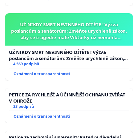
UŽ NIKDY SMRT NEVINNÉHO DÍTĚTE ! Výzva
poslancům a senátorům: Změňte urychleně zákon,
aby se tragédie malé Viktorky už nemohla
opakovat!
UŽ NIKDY SMRT NEVINNÉHO DÍTĚTE ! Výzva
poslancům a senátorům: Změňte urychleně zákon,
aby se tragédie malé Viktorky už nemohla opakovat!
4 569 podpisů
Oznámení o transparentnosti
PETICE ZA RYCHLEJŠÍ A ÚČINNĚJŠÍ OCHRANU ZVÍŘAT
V OHROŽE
33 podpisů
Oznámení o transparentnosti
Petice za zachování suverenity Katedry divadelní