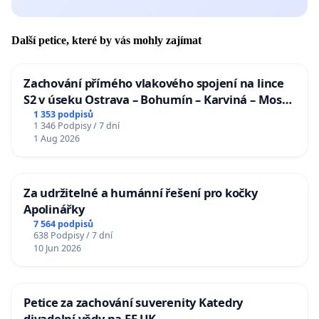
Další petice, které by vás mohly zajímat
Zachování přímého vlakového spojení na lince
S2 v úseku Ostrava – Bohumín – Karviná – Mosty
u Jablunkova
1 353 podpisů
1 346 Podpisy / 7 dní
1 Aug 2026
Za udržitelné a humánní řešení pro kočky
Apolinářky
7 564 podpisů
638 Podpisy / 7 dní
10 Jun 2026
Petice za zachování suverenity Katedry
divadelní vědy na FF UK