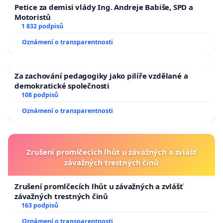
Petice za demisi vlády Ing. Andreje Babiše, SPD a
Motoristů
1 832 podpisů
Oznámení o transparentnosti
Za zachování pedagogiky jako pilíře vzdělané a
demokratické společnosti
108 podpisů
Oznámení o transparentnosti
Zrušení promlčecích lhůt u závažných a zvlášť
závažných trestných činů
Zrušení promlčecích lhůt u závažných a zvlášť
závažných trestných činů
163 podpisů
Oznámení o transparentnosti