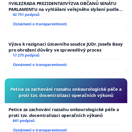
republiky
‼️VELEZRADA PREZIDENTA‼️VÝZVA OBČANŮ SENÁTU
PARLAMENTU na vyhlášení veřejného slyšení podle §
144 jednacího řádu Senátu k návrhu na přijetí
42 751 podpisů
usnesení k podání ústavní žaloby na prezidenta
Oznámení o transparentnosti
republiky
Výzva k rezignaci ústavního soudce JUDr. Josefa Baxy
pro ohrožení důvěry ve spravedlivý proces
17 275 podpisů
Oznámení o transparentnosti
Petice za zachování rozsahu onkourologické péče a
proti tzv. docentralizaci operačních výkonů
Petice za zachování rozsahu onkourologické péče a
proti tzv. docentralizaci operačních výkonů
841 podpisů
Oznámení o transparentnosti