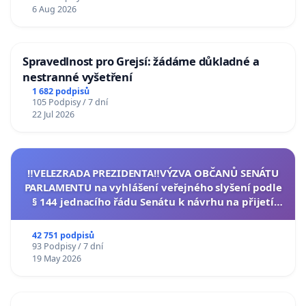
6 Aug 2026
Spravedlnost pro Grejsí: žádáme důkladné a
nestranné vyšetření
1 682 podpisů
105 Podpisy / 7 dní
22 Jul 2026
‼️VELEZRADA PREZIDENTA‼️VÝZVA OBČANŮ SENÁTU
PARLAMENTU na vyhlášení veřejného slyšení podle
§ 144 jednacího řádu Senátu k návrhu na přijetí
usnesení k podání ústavní žaloby na prezidenta
republiky
42 751 podpisů
93 Podpisy / 7 dní
19 May 2026