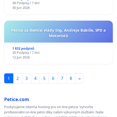
38 Podpisy / 7 dní
30 Jun 2026
Petice za demisi vlády Ing. Andreje Babiše, SPD a
Motoristů
1 832 podpisů
30 Podpisy / 7 dní
12 Jun 2026
1
2
3
4
5
6
7
8
»
Petice.com
Poskytujeme zdarma hosting pro on-line petice. Vytvořte
profesionální on-line petici díky našim výkonným službám. Naše