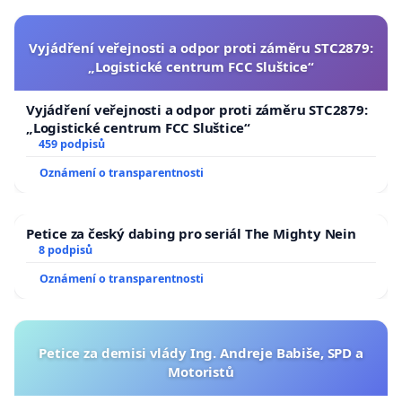
Vyjádření veřejnosti a odpor proti záměru STC2879:
„Logistické centrum FCC Sluštice“
Vyjádření veřejnosti a odpor proti záměru STC2879:
„Logistické centrum FCC Sluštice“
459 podpisů
Oznámení o transparentnosti
Petice za český dabing pro seriál The Mighty Nein
8 podpisů
Oznámení o transparentnosti
Petice za demisi vlády Ing. Andreje Babiše, SPD a
Motoristů