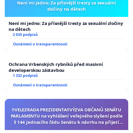
Není mi jedno: Za přísnější tresty za sexuální
zločiny na dětech
Není mi jedno: Za přísnější tresty za sexuální zločiny
na dětech
2 035 podpisů
Oznámení o transparentnosti
Ochrana Vrbenských rybníků před masivní
developerskou zástavbou
1 332 podpisů
Oznámení o transparentnosti
‼️VELEZRADA PREZIDENTA‼️VÝZVA OBČANŮ SENÁTU
PARLAMENTU na vyhlášení veřejného slyšení podle
§ 144 jednacího řádu Senátu k návrhu na přijetí
usnesení k podání ústavní žaloby na prezidenta