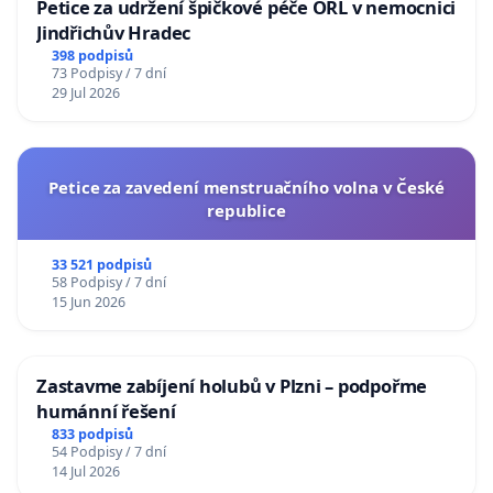
Petice za udržení špičkové péče ORL v nemocnici
Jindřichův Hradec
398 podpisů
73 Podpisy / 7 dní
29 Jul 2026
Petice za zavedení menstruačního volna v České
republice
33 521 podpisů
58 Podpisy / 7 dní
15 Jun 2026
Zastavme zabíjení holubů v Plzni – podpořme
humánní řešení
833 podpisů
54 Podpisy / 7 dní
14 Jul 2026