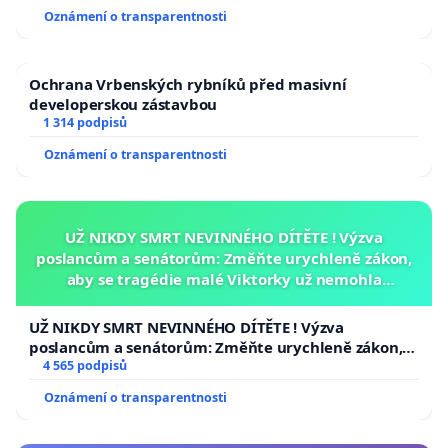
Oznámení o transparentnosti
Ochrana Vrbenských rybníků před masivní
developerskou zástavbou
1 314 podpisů
Oznámení o transparentnosti
UŽ NIKDY SMRT NEVINNÉHO DÍTĚTE ! Výzva
poslancům a senátorům: Změňte urychleně zákon,
aby se tragédie malé Viktorky už nemohla
opakovat!
UŽ NIKDY SMRT NEVINNÉHO DÍTĚTE ! Výzva
poslancům a senátorům: Změňte urychleně zákon,
aby se tragédie malé Viktorky už nemohla opakovat!
4 565 podpisů
Oznámení o transparentnosti