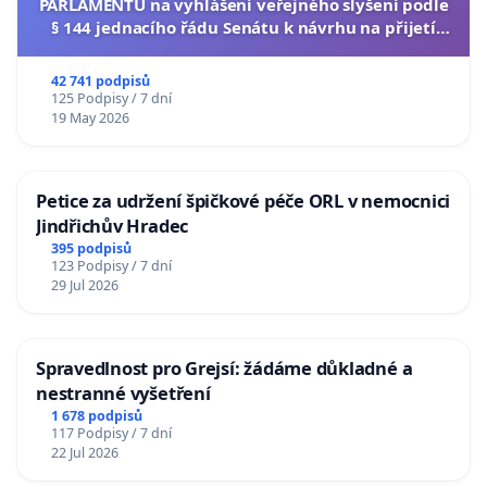
PARLAMENTU na vyhlášení veřejného slyšení podle
§ 144 jednacího řádu Senátu k návrhu na přijetí
usnesení k podání ústavní žaloby na prezidenta
republiky
42 741 podpisů
125 Podpisy / 7 dní
19 May 2026
Petice za udržení špičkové péče ORL v nemocnici
Jindřichův Hradec
395 podpisů
123 Podpisy / 7 dní
29 Jul 2026
Spravedlnost pro Grejsí: žádáme důkladné a
nestranné vyšetření
1 678 podpisů
117 Podpisy / 7 dní
22 Jul 2026