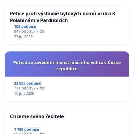
Petice proti výstavbě bytových domů v ulici K
Polabinám v Pardubicích
105 podpisů
94 Podpisy / 7 dní
23 Jul 2026
Petice za zavedení menstruačního volna v České
republice
33 505 podpisů
71 Podpisy / 7 dní
15 Jun 2026
Chceme svého ředitele
1 189 podpisů