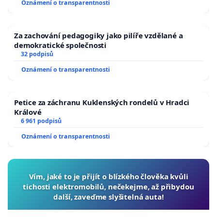
Oznámení o transparentnosti
Za zachování pedagogiky jako pilíře vzdělané a
demokratické společnosti
32 podpisů
Oznámení o transparentnosti
Petice za záchranu Kuklenských rondelů v Hradci
Králové
6 961 podpisů
Oznámení o transparentnosti
Vím, jaké to je přijít o blízkého člověka kvůli
tichosti elektromobilů, nečekejme, až přibydou
další, zaveďme slyšitelná auta!