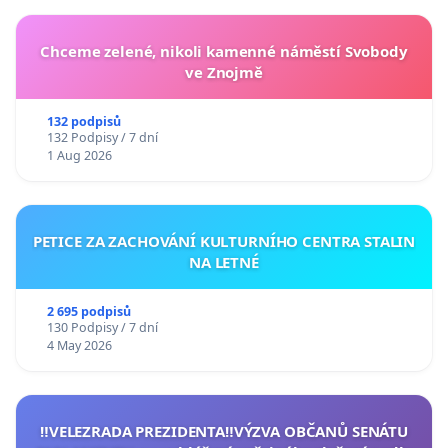
Chceme zelené, nikoli kamenné náměstí Svobody
ve Znojmě
132 podpisů
132 Podpisy / 7 dní
1 Aug 2026
PETICE ZA ZACHOVÁNÍ KULTURNÍHO CENTRA STALIN
NA LETNÉ
2 695 podpisů
130 Podpisy / 7 dní
4 May 2026
‼️VELEZRADA PREZIDENTA‼️VÝZVA OBČANŮ SENÁTU