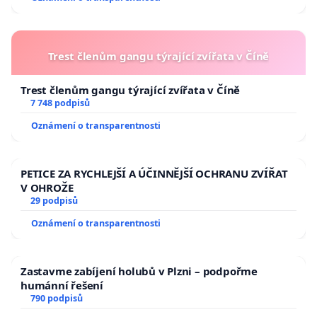
Trest členům gangu týrající zvířata v Číně
Trest členům gangu týrající zvířata v Číně
7 748 podpisů
Oznámení o transparentnosti
PETICE ZA RYCHLEJŠÍ A ÚČINNĚJŠÍ OCHRANU ZVÍŘAT
V OHROŽE
29 podpisů
Oznámení o transparentnosti
Zastavme zabíjení holubů v Plzni – podpořme
humánní řešení
790 podpisů