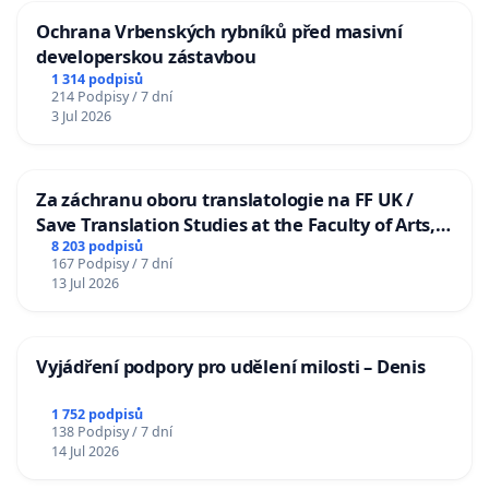
Ochrana Vrbenských rybníků před masivní
developerskou zástavbou
1 314 podpisů
214 Podpisy / 7 dní
3 Jul 2026
Za záchranu oboru translatologie na FF UK /
Save Translation Studies at the Faculty of Arts,
Charles University
8 203 podpisů
167 Podpisy / 7 dní
13 Jul 2026
Vyjádření podpory pro udělení milosti – Denis
1 752 podpisů
138 Podpisy / 7 dní
14 Jul 2026