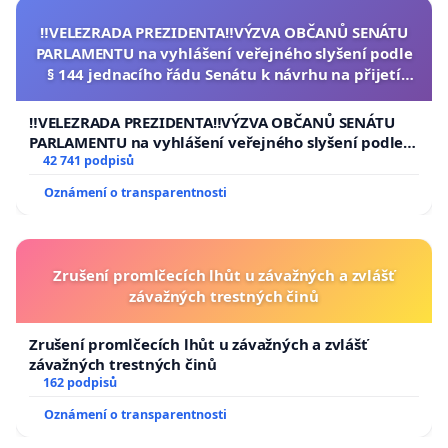
‼️VELEZRADA PREZIDENTA‼️VÝZVA OBČANŮ SENÁTU
PARLAMENTU na vyhlášení veřejného slyšení podle
§ 144 jednacího řádu Senátu k návrhu na přijetí
usnesení k podání ústavní žaloby na prezidenta
republiky
‼️VELEZRADA PREZIDENTA‼️VÝZVA OBČANŮ SENÁTU
PARLAMENTU na vyhlášení veřejného slyšení podle §
144 jednacího řádu Senátu k návrhu na přijetí
42 741 podpisů
usnesení k podání ústavní žaloby na prezidenta
Oznámení o transparentnosti
republiky
Zrušení promlčecích lhůt u závažných a zvlášť
závažných trestných činů
Zrušení promlčecích lhůt u závažných a zvlášť
závažných trestných činů
162 podpisů
Oznámení o transparentnosti