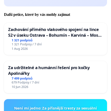
Další petice, které by vás mohly zajímat
Zachování přímého vlakového spojení na lince
S2 v úseku Ostrava – Bohumín – Karviná – Mosty
u Jablunkova
1 321 podpisů
1 321 Podpisy / 7 dní
1 Aug 2026
Za udržitelné a humánní řešení pro kočky
Apolinářky
7 499 podpisů
679 Podpisy / 7 dní
10 Jun 2026
Není mi jedno: Za přísnější tresty za sexuální