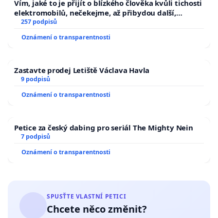
Vím, jaké to je přijít o blízkého člověka kvůli tichosti
elektromobilů, nečekejme, až přibydou další,
zaveďme slyšitelná auta!
257 podpisů
Oznámení o transparentnosti
Zastavte prodej Letiště Václava Havla
9 podpisů
Oznámení o transparentnosti
Petice za český dabing pro seriál The Mighty Nein
7 podpisů
Oznámení o transparentnosti
SPUSŤTE VLASTNÍ PETICI
Chcete něco změnit?