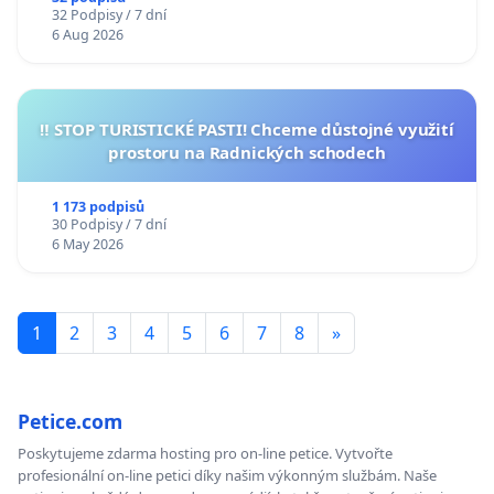
32 Podpisy / 7 dní
6 Aug 2026
‼️ STOP TURISTICKÉ PASTI! Chceme důstojné využití
prostoru na Radnických schodech
1 173 podpisů
30 Podpisy / 7 dní
6 May 2026
1
2
3
4
5
6
7
8
»
Petice.com
Poskytujeme zdarma hosting pro on-line petice. Vytvořte
profesionální on-line petici díky našim výkonným službám. Naše