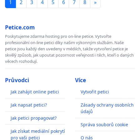
1
2
3
4
5
6
7
8
»
Petice.com
Poskytujeme zdarma hosting pro on-line petice. Vytvořte
profesionální on-line petici díky našim výkonným službám. Naše
petice jsou každý den uvedeny v médiích, takže vytvoření petice je
skvělý způsob, jak upoutat pozornost veřejnosti i těch, kteří o daných
věcech rozhodují.
Průvodci
Více
Jak zahájit online petici
Vytvořit petici
Jak napsat petici?
Zásady ochrany osobních
údajů
Jak petici propagovat?
Správa souborů cookie
Jak získat mediální pokrytí
pro vaši petici
O nás