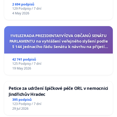
2 694 podpisů
129 Podpisy / 7 dní
4 May 2026
‼️VELEZRADA PREZIDENTA‼️VÝZVA OBČANŮ SENÁTU
PARLAMENTU na vyhlášení veřejného slyšení podle
§ 144 jednacího řádu Senátu k návrhu na přijetí
usnesení k podání ústavní žaloby na prezidenta
republiky
42 741 podpisů
125 Podpisy / 7 dní
19 May 2026
Petice za udržení špičkové péče ORL v nemocnici
Jindřichův Hradec
395 podpisů
123 Podpisy / 7 dní
29 Jul 2026