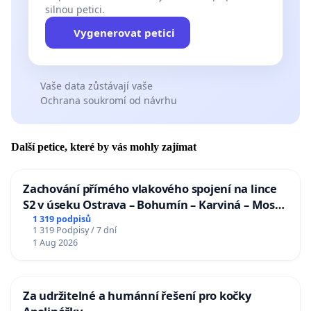
silnou petici.
Vygenerovat petici
Vaše data zůstávají vaše
Ochrana soukromí od návrhu
Další petice, které by vás mohly zajímat
Zachování přímého vlakového spojení na lince
S2 v úseku Ostrava – Bohumín – Karviná – Mosty
u Jablunkova
1 319 podpisů
1 319 Podpisy / 7 dní
1 Aug 2026
Za udržitelné a humánní řešení pro kočky