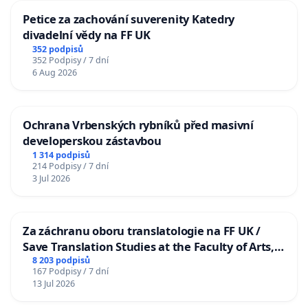
Petice za zachování suverenity Katedry
divadelní vědy na FF UK
352 podpisů
352 Podpisy / 7 dní
6 Aug 2026
Ochrana Vrbenských rybníků před masivní
developerskou zástavbou
1 314 podpisů
214 Podpisy / 7 dní
3 Jul 2026
Za záchranu oboru translatologie na FF UK /
Save Translation Studies at the Faculty of Arts,
Charles University
8 203 podpisů
167 Podpisy / 7 dní
13 Jul 2026