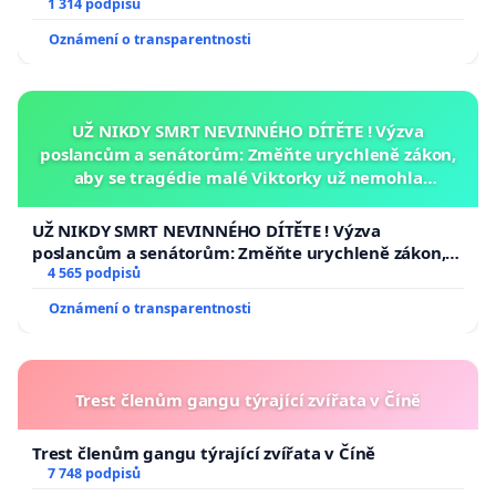
1 314 podpisů
Oznámení o transparentnosti
UŽ NIKDY SMRT NEVINNÉHO DÍTĚTE ! Výzva
poslancům a senátorům: Změňte urychleně zákon,
aby se tragédie malé Viktorky už nemohla
opakovat!
UŽ NIKDY SMRT NEVINNÉHO DÍTĚTE ! Výzva
poslancům a senátorům: Změňte urychleně zákon,
aby se tragédie malé Viktorky už nemohla opakovat!
4 565 podpisů
Oznámení o transparentnosti
Trest členům gangu týrající zvířata v Číně
Trest členům gangu týrající zvířata v Číně
7 748 podpisů