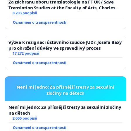
Za záchranu oboru translatologie na FF UK / Save
Translation Studies at the Faculty of Arts, Charles
University
8 203 podpisů
Oznámení o transparentnosti
Výzva k rezignaci ústavního soudce JUDr. Josefa Baxy
pro ohrožení důvěry ve spravedlivý proces
17 272 podpisů
Oznámení o transparentnosti
Není mi jedno: Za přísnější tresty za sexuální
zločiny na dětech
Není mi jedno: Za přísnější tresty za sexuální zločiny
na dětech
2 000 podpisů
Oznámení o transparentnosti