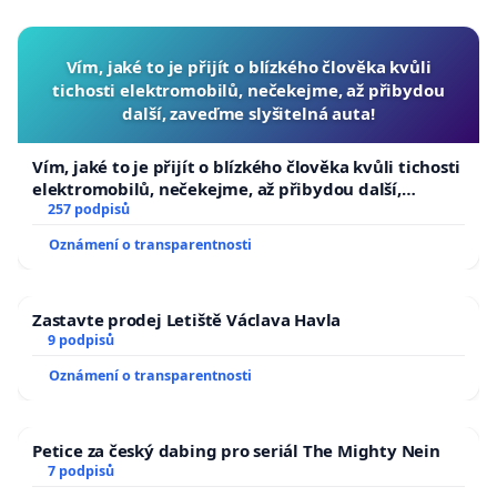
Vím, jaké to je přijít o blízkého člověka kvůli
tichosti elektromobilů, nečekejme, až přibydou
další, zaveďme slyšitelná auta!
Vím, jaké to je přijít o blízkého člověka kvůli tichosti
elektromobilů, nečekejme, až přibydou další,
zaveďme slyšitelná auta!
257 podpisů
Oznámení o transparentnosti
Zastavte prodej Letiště Václava Havla
9 podpisů
Oznámení o transparentnosti
Petice za český dabing pro seriál The Mighty Nein
7 podpisů