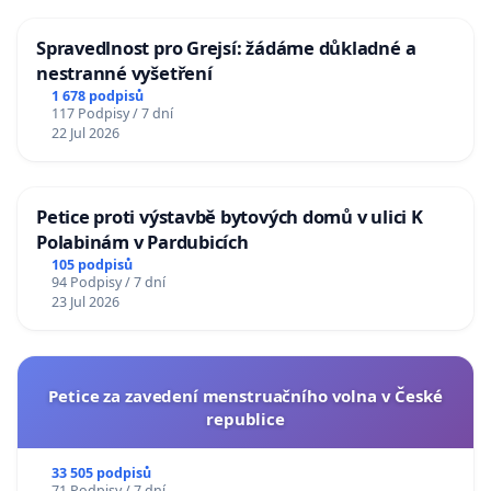
Spravedlnost pro Grejsí: žádáme důkladné a
nestranné vyšetření
1 678 podpisů
117 Podpisy / 7 dní
22 Jul 2026
Petice proti výstavbě bytových domů v ulici K
Polabinám v Pardubicích
105 podpisů
94 Podpisy / 7 dní
23 Jul 2026
Petice za zavedení menstruačního volna v České
republice
33 505 podpisů
71 Podpisy / 7 dní