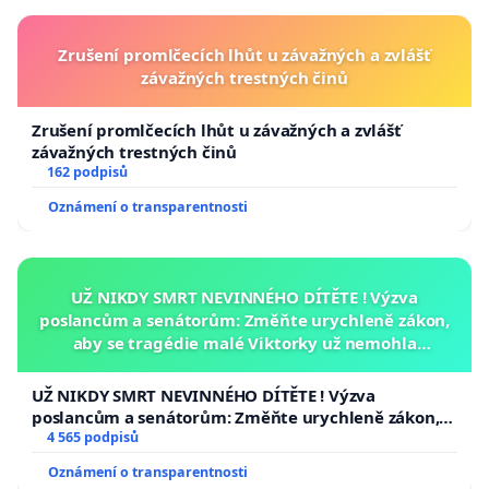
Zrušení promlčecích lhůt u závažných a zvlášť
závažných trestných činů
Zrušení promlčecích lhůt u závažných a zvlášť
závažných trestných činů
162 podpisů
Oznámení o transparentnosti
UŽ NIKDY SMRT NEVINNÉHO DÍTĚTE ! Výzva
poslancům a senátorům: Změňte urychleně zákon,
aby se tragédie malé Viktorky už nemohla
opakovat!
UŽ NIKDY SMRT NEVINNÉHO DÍTĚTE ! Výzva
poslancům a senátorům: Změňte urychleně zákon,
aby se tragédie malé Viktorky už nemohla opakovat!
4 565 podpisů
Oznámení o transparentnosti