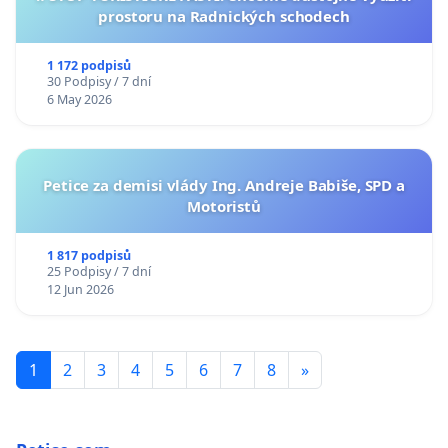
prostoru na Radnických schodech
1 172 podpisů
30 Podpisy / 7 dní
6 May 2026
Petice za demisi vlády Ing. Andreje Babiše, SPD a
Motoristů
1 817 podpisů
25 Podpisy / 7 dní
12 Jun 2026
1
2
3
4
5
6
7
8
»