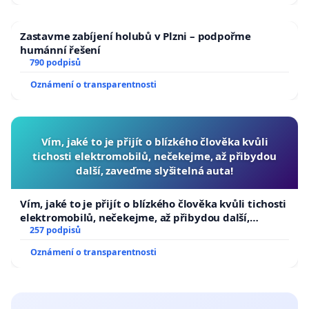
Zastavme zabíjení holubů v Plzni – podpořme
humánní řešení
790 podpisů
Oznámení o transparentnosti
Vím, jaké to je přijít o blízkého člověka kvůli
tichosti elektromobilů, nečekejme, až přibydou
další, zaveďme slyšitelná auta!
Vím, jaké to je přijít o blízkého člověka kvůli tichosti
elektromobilů, nečekejme, až přibydou další,
zaveďme slyšitelná auta!
257 podpisů
Oznámení o transparentnosti