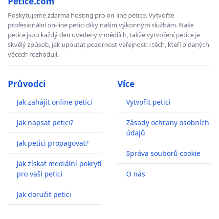
Petice.com
Poskytujeme zdarma hosting pro on-line petice. Vytvořte
profesionální on-line petici díky našim výkonným službám. Naše
petice jsou každý den uvedeny v médiích, takže vytvoření petice je
skvělý způsob, jak upoutat pozornost veřejnosti i těch, kteří o daných
věcech rozhodují.
Průvodci
Více
Jak zahájit online petici
Vytvořit petici
Jak napsat petici?
Zásady ochrany osobních
údajů
Jak petici propagovat?
Správa souborů cookie
Jak získat mediální pokrytí
pro vaši petici
O nás
Jak doručit petici