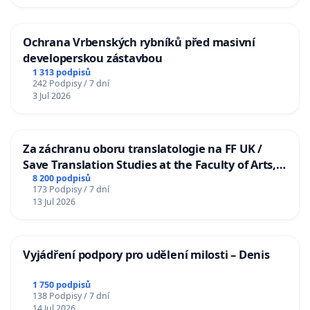
Ochrana Vrbenských rybníků před masivní
developerskou zástavbou
1 313 podpisů
242 Podpisy / 7 dní
3 Jul 2026
Za záchranu oboru translatologie na FF UK /
Save Translation Studies at the Faculty of Arts,
Charles University
8 200 podpisů
173 Podpisy / 7 dní
13 Jul 2026
Vyjádření podpory pro udělení milosti – Denis
1 750 podpisů
138 Podpisy / 7 dní
14 Jul 2026