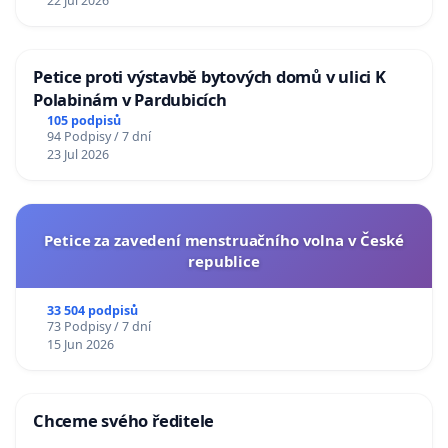
22 Jul 2026
Petice proti výstavbě bytových domů v ulici K
Polabinám v Pardubicích
105 podpisů
94 Podpisy / 7 dní
23 Jul 2026
Petice za zavedení menstruačního volna v České
republice
33 504 podpisů
73 Podpisy / 7 dní
15 Jun 2026
Chceme svého ředitele