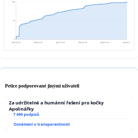
186
93
0
2019-01-05
2020-01-05
2021-01-04
2022-01-05
2023-01-05
2024-01-05
Petice podporované jinými uživateli
Za udržitelné a humánní řešení pro kočky
Apolinářky
7 490 podpisů
Oznámení o transparentnosti