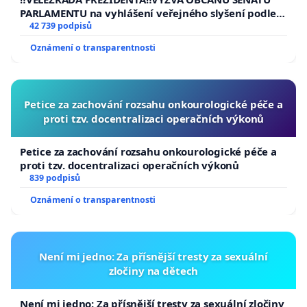
PARLAMENTU na vyhlášení veřejného slyšení podle §
144 jednacího řádu Senátu k návrhu na přijetí
42 739 podpisů
usnesení k podání ústavní žaloby na prezidenta
Oznámení o transparentnosti
republiky
Petice za zachování rozsahu onkourologické péče a
proti tzv. docentralizaci operačních výkonů
Petice za zachování rozsahu onkourologické péče a
proti tzv. docentralizaci operačních výkonů
839 podpisů
Oznámení o transparentnosti
Není mi jedno: Za přísnější tresty za sexuální
zločiny na dětech
Není mi jedno: Za přísnější tresty za sexuální zločiny