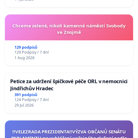
Chceme zelené, nikoli kamenné náměstí Svobody
ve Znojmě
129 podpisů
129 Podpisy / 7 dní
1 Aug 2026
Petice za udržení špičkové péče ORL v nemocnici
Jindřichův Hradec
391 podpisů
124 Podpisy / 7 dní
29 Jul 2026
‼️VELEZRADA PREZIDENTA‼️VÝZVA OBČANŮ SENÁTU