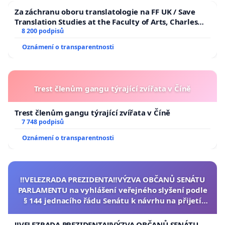
Za záchranu oboru translatologie na FF UK / Save
Translation Studies at the Faculty of Arts, Charles
University
8 200 podpisů
Oznámení o transparentnosti
Trest členům gangu týrající zvířata v Číně
Trest členům gangu týrající zvířata v Číně
7 748 podpisů
Oznámení o transparentnosti
‼️VELEZRADA PREZIDENTA‼️VÝZVA OBČANŮ SENÁTU
PARLAMENTU na vyhlášení veřejného slyšení podle
§ 144 jednacího řádu Senátu k návrhu na přijetí
usnesení k podání ústavní žaloby na prezidenta
republiky
‼️VELEZRADA PREZIDENTA‼️VÝZVA OBČANŮ SENÁTU