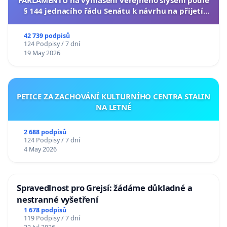
PARLAMENTU na vyhlášení veřejného slyšení podle
§ 144 jednacího řádu Senátu k návrhu na přijetí
usnesení k podání ústavní žaloby na prezidenta
republiky
42 739 podpisů
124 Podpisy / 7 dní
19 May 2026
PETICE ZA ZACHOVÁNÍ KULTURNÍHO CENTRA STALIN
NA LETNÉ
2 688 podpisů
124 Podpisy / 7 dní
4 May 2026
Spravedlnost pro Grejsí: žádáme důkladné a
nestranné vyšetření
1 678 podpisů
119 Podpisy / 7 dní