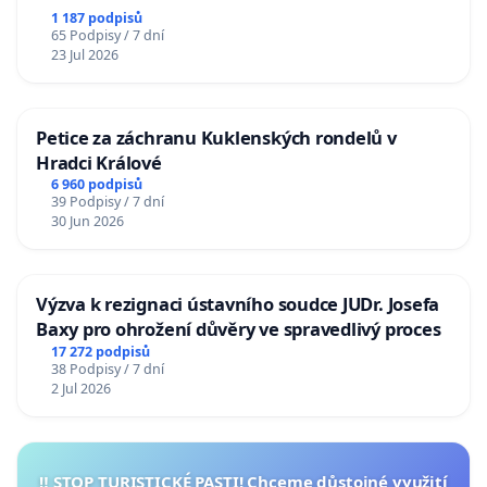
1 187 podpisů
65 Podpisy / 7 dní
23 Jul 2026
Petice za záchranu Kuklenských rondelů v
Hradci Králové
6 960 podpisů
39 Podpisy / 7 dní
30 Jun 2026
Výzva k rezignaci ústavního soudce JUDr. Josefa
Baxy pro ohrožení důvěry ve spravedlivý proces
17 272 podpisů
38 Podpisy / 7 dní
2 Jul 2026
‼️ STOP TURISTICKÉ PASTI! Chceme důstojné využití