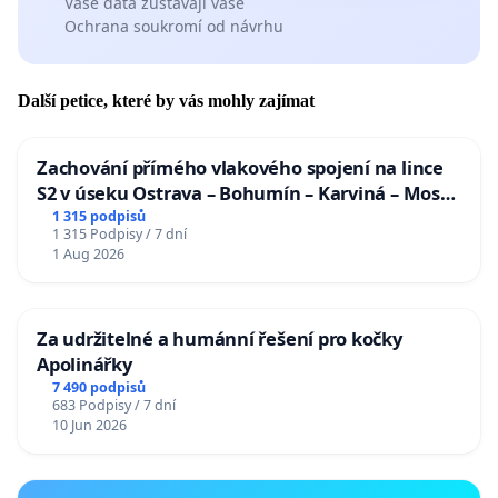
Vaše data zůstávají vaše
Ochrana soukromí od návrhu
Další petice, které by vás mohly zajímat
Zachování přímého vlakového spojení na lince
S2 v úseku Ostrava – Bohumín – Karviná – Mosty
u Jablunkova
1 315 podpisů
1 315 Podpisy / 7 dní
1 Aug 2026
Za udržitelné a humánní řešení pro kočky
Apolinářky
7 490 podpisů
683 Podpisy / 7 dní
10 Jun 2026