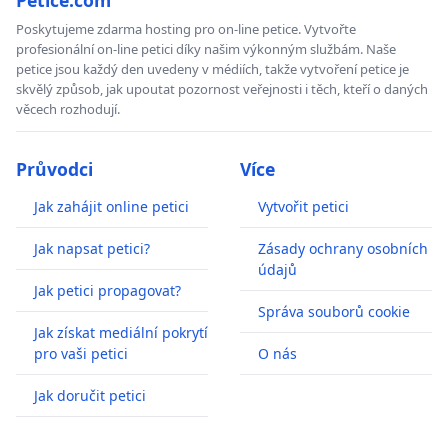
Petice.com
Poskytujeme zdarma hosting pro on-line petice. Vytvořte
profesionální on-line petici díky našim výkonným službám. Naše
petice jsou každý den uvedeny v médiích, takže vytvoření petice je
skvělý způsob, jak upoutat pozornost veřejnosti i těch, kteří o daných
věcech rozhodují.
Průvodci
Více
Jak zahájit online petici
Vytvořit petici
Jak napsat petici?
Zásady ochrany osobních
údajů
Jak petici propagovat?
Správa souborů cookie
Jak získat mediální pokrytí
pro vaši petici
O nás
Jak doručit petici