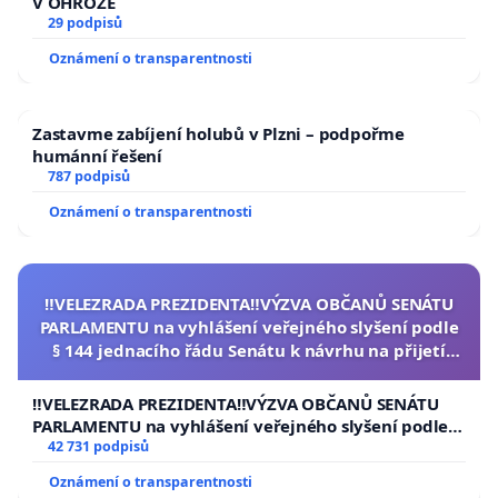
V OHROŽE
29 podpisů
Oznámení o transparentnosti
Zastavme zabíjení holubů v Plzni – podpořme
humánní řešení
787 podpisů
Oznámení o transparentnosti
‼️VELEZRADA PREZIDENTA‼️VÝZVA OBČANŮ SENÁTU
PARLAMENTU na vyhlášení veřejného slyšení podle
§ 144 jednacího řádu Senátu k návrhu na přijetí
usnesení k podání ústavní žaloby na prezidenta
republiky
‼️VELEZRADA PREZIDENTA‼️VÝZVA OBČANŮ SENÁTU
PARLAMENTU na vyhlášení veřejného slyšení podle §
144 jednacího řádu Senátu k návrhu na přijetí
42 731 podpisů
usnesení k podání ústavní žaloby na prezidenta
Oznámení o transparentnosti
republiky