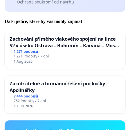
Ochrana soukromí od návrhu
Další petice, které by vás mohly zajímat
Zachování přímého vlakového spojení na lince
S2 v úseku Ostrava – Bohumín – Karviná – Mosty
u Jablunkova
1 271 podpisů
1 271 Podpisy / 7 dní
1 Aug 2026
Za udržitelné a humánní řešení pro kočky
Apolinářky
7 444 podpisů
752 Podpisy / 7 dní
10 Jun 2026