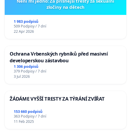
Není mi jedno: Za přísnější tresty za sexuální
zločiny na dětech
1 983 podpisů
509 Podpisy / 7 dní
22 Apr 2026
Ochrana Vrbenských rybníků před masivní
developerskou zástavbou
1 306 podpisů
379 Podpisy / 7 dní
3 Jul 2026
ŽÁDÁME VYŠŠÍ TRESTY ZA TÝRÁNÍ ZVÍŘAT
153 660 podpisů
363 Podpisy / 7 dní
11 Feb 2025