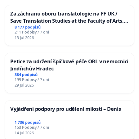
Za záchranu oboru translatologie na FF UK /
Save Translation Studies at the Faculty of Arts,
Charles University
8 177 podpisů
211 Podpisy / 7 dní
13 Jul 2026
Petice za udržení špičkové péče ORL v nemocnici
Jindřichův Hradec
384 podpisů
199 Podpisy / 7 dní
29 Jul 2026
Vyjádření podpory pro udělení milosti – Denis
1 736 podpisů
153 Podpisy / 7 dní
14 Jul 2026