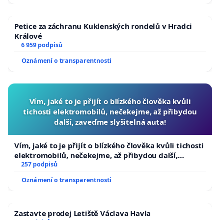
Petice za záchranu Kuklenských rondelů v Hradci
Králové
6 959 podpisů
Oznámení o transparentnosti
Vím, jaké to je přijít o blízkého člověka kvůli
tichosti elektromobilů, nečekejme, až přibydou
další, zaveďme slyšitelná auta!
Vím, jaké to je přijít o blízkého člověka kvůli tichosti
elektromobilů, nečekejme, až přibydou další,
zaveďme slyšitelná auta!
257 podpisů
Oznámení o transparentnosti
Zastavte prodej Letiště Václava Havla