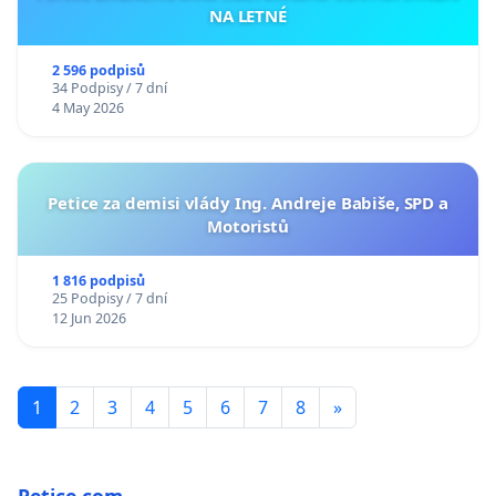
NA LETNÉ
2 596 podpisů
34 Podpisy / 7 dní
4 May 2026
Petice za demisi vlády Ing. Andreje Babiše, SPD a
Motoristů
1 816 podpisů
25 Podpisy / 7 dní
12 Jun 2026
1
2
3
4
5
6
7
8
»