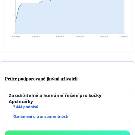
9
0
2024-08-21
2024-08-27
2024-09-03
2024-09-09
2024-09-16
2024-09-22
Petice podporované jinými uživateli
Za udržitelné a humánní řešení pro kočky
Apolinářky
7 444 podpisů
Oznámení o transparentnosti