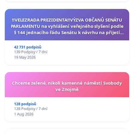
‼️VELEZRADA PREZIDENTA‼️VÝZVA OBČANŮ SENÁTU
PARLAMENTU na vyhlášení veřejného slyšení podle
§ 144 jednacího řádu Senátu k návrhu na přijetí
usnesení k podání ústavní žaloby na prezidenta
republiky
42 731 podpisů
139 Podpisy / 7 dní
19 May 2026
Chceme zelené, nikoli kamenné náměstí Svobody
ve Znojmě
128 podpisů
128 Podpisy / 7 dní
1 Aug 2026