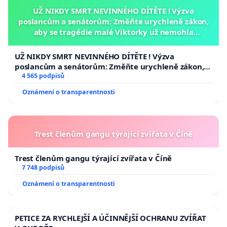
UŽ NIKDY SMRT NEVINNÉHO DÍTĚTE ! Výzva
poslancům a senátorům: Změňte urychleně zákon,
aby se tragédie malé Viktorky už nemohla
opakovat!
UŽ NIKDY SMRT NEVINNÉHO DÍTĚTE ! Výzva
poslancům a senátorům: Změňte urychleně zákon,
aby se tragédie malé Viktorky už nemohla opakovat!
4 565 podpisů
Oznámení o transparentnosti
Trest členům gangu týrající zvířata v Číně
Trest členům gangu týrající zvířata v Číně
7 748 podpisů
Oznámení o transparentnosti
PETICE ZA RYCHLEJŠÍ A ÚČINNĚJŠÍ OCHRANU ZVÍŘAT