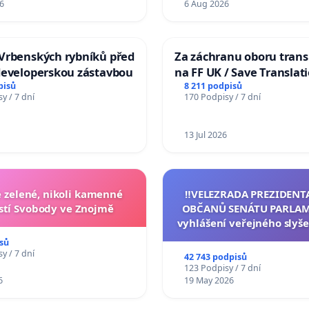
6
6 Aug 2026
Vrbenských rybníků před
Za záchranu oboru trans
developerskou zástavbou
na FF UK / Save Translat
Studies at the Faculty of 
pisů
8 211 podpisů
y / 7 dní
170 Podpisy / 7 dní
Charles University
13 Jul 2026
zelené, nikoli kamenné
‼️VELEZRADA PREZIDENT
tí Svobody ve Znojmě
OBČANŮ SENÁTU PARLAM
vyhlášení veřejného slyše
144 jednacího řádu Senát
sů
na přijetí usnesení k podá
y / 7 dní
42 743 podpisů
žaloby na prezidenta r
123 Podpisy / 7 dní
6
19 May 2026