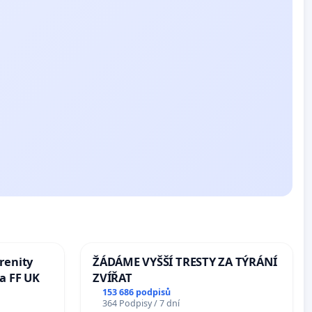
renity
ŽÁDÁME VYŠŠÍ TRESTY ZA TÝRÁNÍ
a FF UK
ZVÍŘAT
153 686 podpisů
364 Podpisy / 7 dní