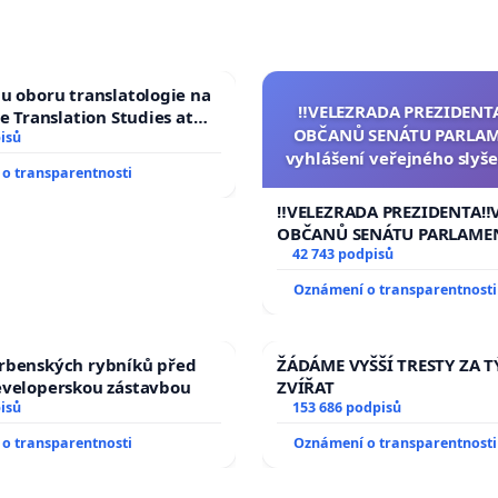
u oboru translatologie na
‼️VELEZRADA PREZIDENT
ve Translation Studies at
OBČANŮ SENÁTU PARLAM
 of Arts, Charles
isů
vyhlášení veřejného slyše
o transparentnosti
144 jednacího řádu Senát
na přijetí usnesení k podá
‼️VELEZRADA PREZIDENTA‼️
žaloby na prezidenta r
OBČANŮ SENÁTU PARLAME
vyhlášení veřejného slyšen
42 743 podpisů
144 jednacího řádu Senátu
Oznámení o transparentnosti
na přijetí usnesení k podá
žaloby na prezidenta repu
rbenských rybníků před
ŽÁDÁME VYŠŠÍ TRESTY ZA 
eveloperskou zástavbou
ZVÍŘAT
isů
153 686 podpisů
o transparentnosti
Oznámení o transparentnosti