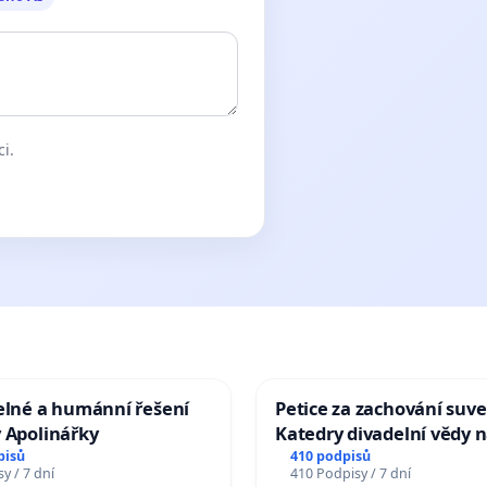
ci.
elné a humánní řešení
Petice za zachování suve
 Apolinářky
Katedry divadelní vědy n
pisů
410 podpisů
y / 7 dní
410 Podpisy / 7 dní