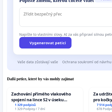
Popište změnu, kterou chcete vidět
Napište to vlastními slovy. AI za vás připraví silnou peti
Vygenerovat petici
Vaše data zůstávají vaše
Ochrana soukromí od návrhu
Další petice, které by vás mohly zajímat
Zachování přímého vlakového
Za udržit
spojení na lince S2 v úseku
pro kočky
Ostrava – Bohumín – Karviná –
1 329 podpisů
7 514 pod
1 329 Podpisy / 7 dní
678 Podpis
Mosty u Jablunkova