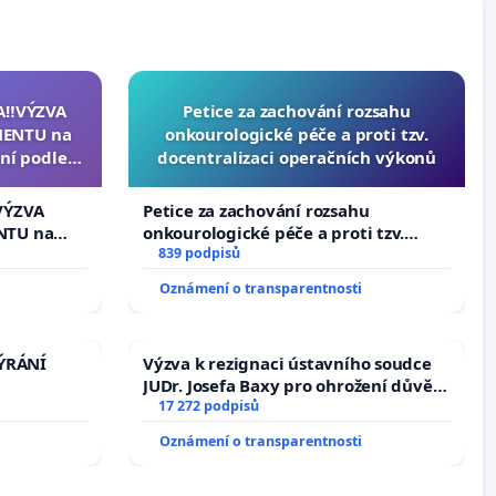
A‼️VÝZVA
Petice za zachování rozsahu
ENTU na
onkourologické péče a proti tzv.
ní podle §
docentralizaci operačních výkonů
u k návrhu
ní ústavní
VÝZVA
Petice za zachování rozsahu
epubliky
NTU na
onkourologické péče a proti tzv.
í podle §
docentralizaci operačních výkonů
839 podpisů
 k návrhu
Oznámení o transparentnosti
ní ústavní
bliky
TÝRÁNÍ
Výzva k rezignaci ústavního soudce
JUDr. Josefa Baxy pro ohrožení důvěry
ve spravedlivý proces
17 272 podpisů
Oznámení o transparentnosti