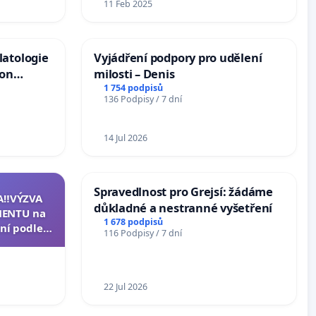
11 Feb 2025
latologie
Vyjádření podpory pro udělení
ion
milosti – Denis
Arts,
1 754 podpisů
136 Podpisy / 7 dní
14 Jul 2026
Spravedlnost pro Grejsí: žádáme
A‼️VÝZVA
důkladné a nestranné vyšetření
ENTU na
1 678 podpisů
ní podle §
116 Podpisy / 7 dní
u k návrhu
ní ústavní
epubliky
22 Jul 2026