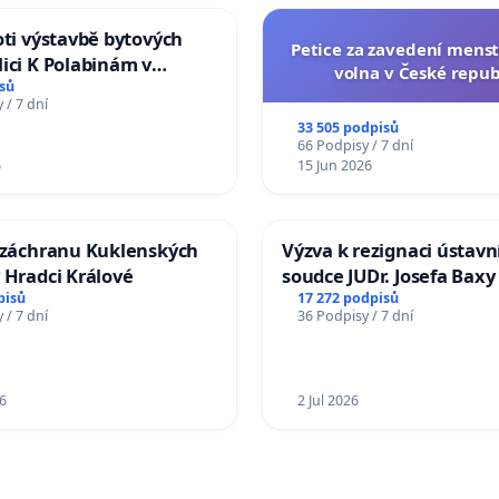
oti výstavbě bytových
Petice za zavedení mens
ici K Polabinám v
volna v České repub
ích
sů
 / 7 dní
33 505 podpisů
66 Podpisy / 7 dní
6
15 Jun 2026
a záchranu Kuklenských
Výzva k rezignaci ústavn
 Hradci Králové
soudce JUDr. Josefa Baxy
ohrožení důvěry ve spra
pisů
17 272 podpisů
 / 7 dní
36 Podpisy / 7 dní
proces
6
2 Jul 2026