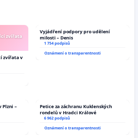
Vyjádření podpory pro udělení
cí zvířata
milosti – Denis
1 754 podpisů
Oznámení o transparentnosti
í zvířata v
 Plzni –
Petice za záchranu Kuklenských
rondelů v Hradci Králové
6 962 podpisů
Oznámení o transparentnosti