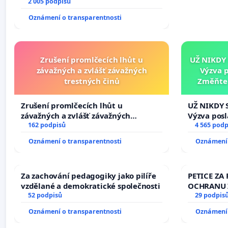
2 005 podpisů
Oznámení o transparentnosti
Zrušení promlčecích lhůt u
UŽ NIKDY
závažných a zvlášť závažných
Výzva 
trestných činů
Změňte 
tragédie 
Zrušení promlčecích lhůt u
UŽ NIKDY 
závažných a zvlášť závažných
Výzva pos
trestných činů
162 podpisů
Změňte ur
4 565 podp
tragédie 
Oznámení o transparentnosti
Oznámení 
opakovat!
Za zachování pedagogiky jako pilíře
PETICE ZA 
vzdělané a demokratické společnosti
OCHRANU 
52 podpisů
29 podpis
Oznámení o transparentnosti
Oznámení 