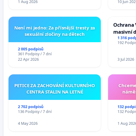
1 Aug 2026
10 Jun 202
Ochrana 
Není mi jedno: Za přísnější tresty za
masivní 
sexuální zločiny na dětech
1 316 pod
192 Podpis
2 005 podpisů
361 Podpisy / 7 dní
22 Apr 2026
3 Jul 2026
PETICE ZA ZACHOVÁNÍ KULTURNÍHO
Chceme 
CENTRA STALIN NA LETNÉ
náměs
2 702 podpisů
132 podpi
136 Podpisy / 7 dní
132 Podpis
4 May 2026
1 Aug 202