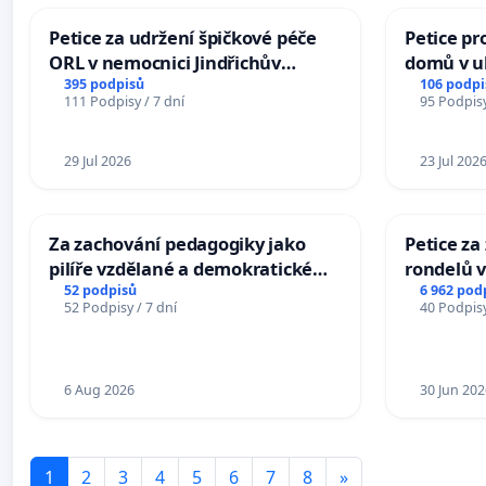
Petice za udržení špičkové péče
Petice pr
ORL v nemocnici Jindřichův
domů v ul
Hradec
Pardubic
395 podpisů
106 podpi
111 Podpisy / 7 dní
95 Podpisy
29 Jul 2026
23 Jul 202
Za zachování pedagogiky jako
Petice z
pilíře vzdělané a demokratické
rondelů v
společnosti
52 podpisů
6 962 pod
52 Podpisy / 7 dní
40 Podpisy
6 Aug 2026
30 Jun 202
1
2
3
4
5
6
7
8
»