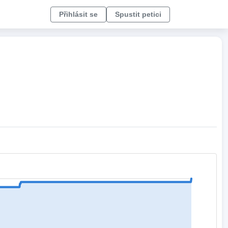
Přihlásit se
Spustit petici