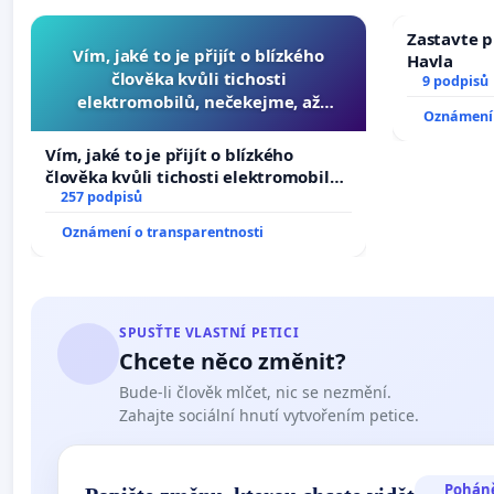
Zastavte p
Vím, jaké to je přijít o blízkého
Havla
člověka kvůli tichosti
9 podpisů
elektromobilů, nečekejme, až
Oznámení 
přibydou další, zaveďme slyšitelná
auta!
Vím, jaké to je přijít o blízkého
člověka kvůli tichosti elektromobilů,
nečekejme, až přibydou další,
257 podpisů
zaveďme slyšitelná auta!
Oznámení o transparentnosti
SPUSŤTE VLASTNÍ PETICI
Chcete něco změnit?
Bude-li člověk mlčet, nic se nezmění.
Zahajte sociální hnutí vytvořením petice.
Pohán