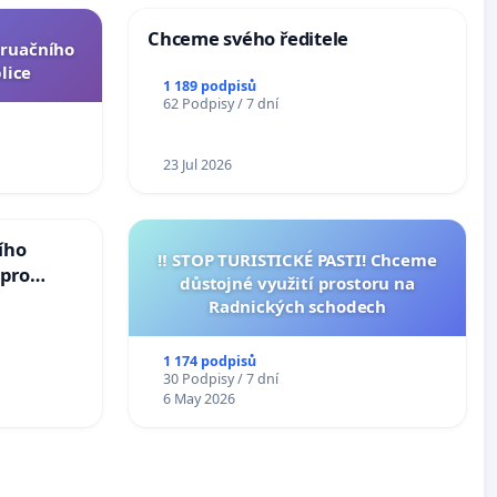
Chceme svého ředitele
truačního
lice
1 189 podpisů
62 Podpisy / 7 dní
23 Jul 2026
ího
‼️ STOP TURISTICKÉ PASTI! Chceme
 pro
důstojné využití prostoru na
vedlivý
Radnických schodech
1 174 podpisů
30 Podpisy / 7 dní
6 May 2026