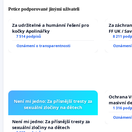
Petice podporované jinými uživateli
Za udržitelné a humánní řešení pro
Za záchran
kočky Apolinářky
FF UK / Sa
7 514 podpisů
the Faculty
8 211 podp
University
Oznámení o transparentnosti
Oznámení 
Ochrana V
Není mi jedno: Za přísnější tresty za
masivní d
sexuální zločiny na dětech
1 316 podp
Oznámení 
Není mi jedno: Za přísnější tresty za
sexuální zločiny na dětech