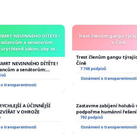
 SMRT NEVINNÉHO DÍTĚTE !
Trest členům gangu týrají
poslancům a senátorům:
v Číně
urychleně zákon, aby se
malé Viktorky už nemohla
Trest členům gangu týrajíc
opakovat!
Číně
SMRT NEVINNÉHO DÍTĚTE !
7 748 podpisů
lancům a senátorům:
ychleně zákon, aby se
isů
Oznámení o transparentnosti
malé Viktorky už nemohla
o transparentnosti
RYCHLEJŠÍ A ÚČINNĚJŠÍ
Zastavme zabíjení holubů v
ZVÍŘAT V OHROŽE
podpořme humánní řešení
ů
792 podpisů
o transparentnosti
Oznámení o transparentnosti