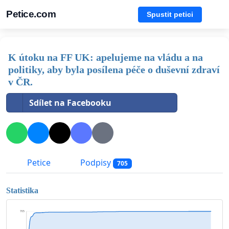
Petice.com
Spustit petici
K útoku na FF UK: apelujeme na vládu a na
politiky, aby byla posílena péče o duševní zdraví
v ČR.
Sdílet na Facebooku
Petice
Podpisy
705
Statistika
705