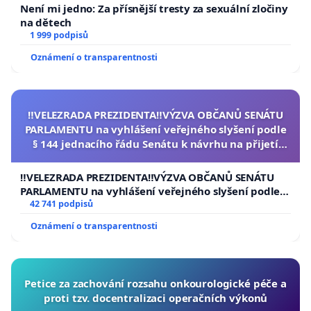
Není mi jedno: Za přísnější tresty za sexuální zločiny
na dětech
1 999 podpisů
Oznámení o transparentnosti
‼️VELEZRADA PREZIDENTA‼️VÝZVA OBČANŮ SENÁTU
PARLAMENTU na vyhlášení veřejného slyšení podle
§ 144 jednacího řádu Senátu k návrhu na přijetí
usnesení k podání ústavní žaloby na prezidenta
republiky
‼️VELEZRADA PREZIDENTA‼️VÝZVA OBČANŮ SENÁTU
PARLAMENTU na vyhlášení veřejného slyšení podle §
144 jednacího řádu Senátu k návrhu na přijetí
42 741 podpisů
usnesení k podání ústavní žaloby na prezidenta
Oznámení o transparentnosti
republiky
Petice za zachování rozsahu onkourologické péče a
proti tzv. docentralizaci operačních výkonů