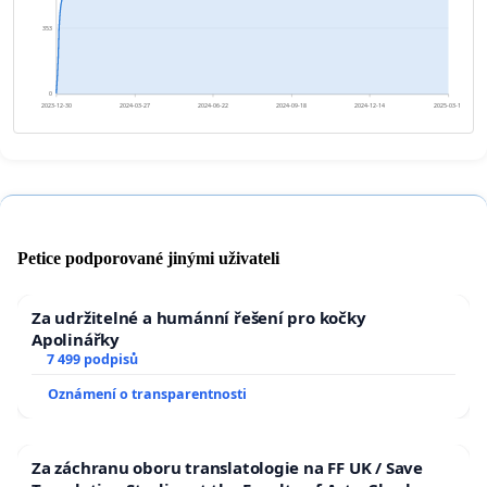
353
0
2023-12-30
2024-03-27
2024-06-22
2024-09-18
2024-12-14
2025-03-12
Petice podporované jinými uživateli
Za udržitelné a humánní řešení pro kočky
Apolinářky
7 499 podpisů
Oznámení o transparentnosti
Za záchranu oboru translatologie na FF UK / Save