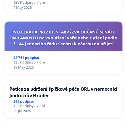
129 Podpisy / 7 dní
4 May 2026
‼️VELEZRADA PREZIDENTA‼️VÝZVA OBČANŮ SENÁTU
PARLAMENTU na vyhlášení veřejného slyšení podle
§ 144 jednacího řádu Senátu k návrhu na přijetí
usnesení k podání ústavní žaloby na prezidenta
republiky
42 741 podpisů
125 Podpisy / 7 dní
19 May 2026
Petice za udržení špičkové péče ORL v nemocnici
Jindřichův Hradec
395 podpisů
123 Podpisy / 7 dní
29 Jul 2026