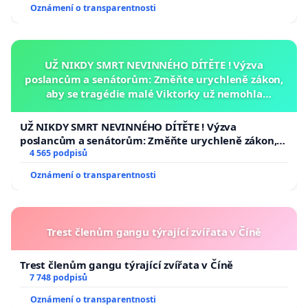
Oznámení o transparentnosti
UŽ NIKDY SMRT NEVINNÉHO DÍTĚTE ! Výzva
poslancům a senátorům: Změňte urychleně zákon,
aby se tragédie malé Viktorky už nemohla
opakovat!
UŽ NIKDY SMRT NEVINNÉHO DÍTĚTE ! Výzva
poslancům a senátorům: Změňte urychleně zákon,
aby se tragédie malé Viktorky už nemohla opakovat!
4 565 podpisů
Oznámení o transparentnosti
Trest členům gangu týrající zvířata v Číně
Trest členům gangu týrající zvířata v Číně
7 748 podpisů
Oznámení o transparentnosti