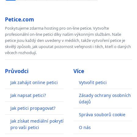
Petice.com
Poskytujeme zdarma hosting pro on-line petice. Vytvořte
profesionální on-line petici díky našim výkonným službám. Naše
petice jsou každý den uvedeny v médiích, takže vytvoření petice je
skvělý způsob, jak upoutat pozornost veřejnosti i těch, kteří o daných
věcech rozhodují.
Průvodci
Více
Jak zahájit online petici
Vytvořit petici
Jak napsat petici?
Zásady ochrany osobních
údajů
Jak petici propagovat?
Správa souborů cookie
Jak získat mediální pokrytí
pro vaši petici
O nás