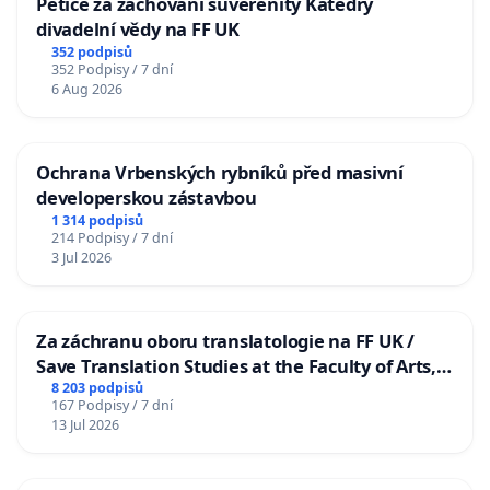
Petice za zachování suverenity Katedry
divadelní vědy na FF UK
352 podpisů
352 Podpisy / 7 dní
6 Aug 2026
Ochrana Vrbenských rybníků před masivní
developerskou zástavbou
1 314 podpisů
214 Podpisy / 7 dní
3 Jul 2026
Za záchranu oboru translatologie na FF UK /
Save Translation Studies at the Faculty of Arts,
Charles University
8 203 podpisů
167 Podpisy / 7 dní
13 Jul 2026