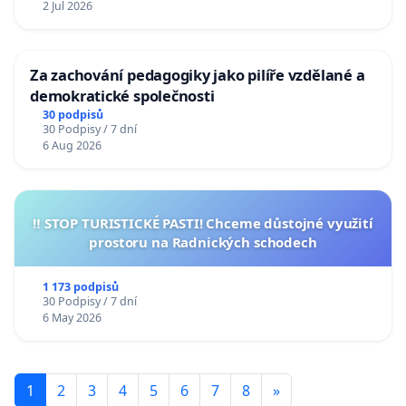
2 Jul 2026
Za zachování pedagogiky jako pilíře vzdělané a
demokratické společnosti
30 podpisů
30 Podpisy / 7 dní
6 Aug 2026
‼️ STOP TURISTICKÉ PASTI! Chceme důstojné využití
prostoru na Radnických schodech
1 173 podpisů
30 Podpisy / 7 dní
6 May 2026
1
2
3
4
5
6
7
8
»