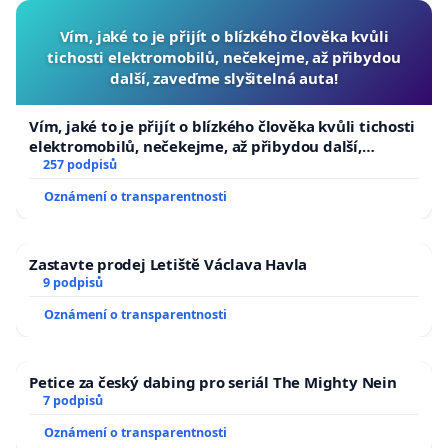
Vím, jaké to je přijít o blízkého člověka kvůli
tichosti elektromobilů, nečekejme, až přibydou
další, zaveďme slyšitelná auta!
Vím, jaké to je přijít o blízkého člověka kvůli tichosti
elektromobilů, nečekejme, až přibydou další,
zaveďme slyšitelná auta!
257 podpisů
Oznámení o transparentnosti
Zastavte prodej Letiště Václava Havla
9 podpisů
Oznámení o transparentnosti
Petice za český dabing pro seriál The Mighty Nein
7 podpisů
Oznámení o transparentnosti