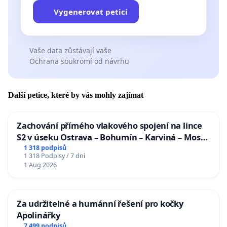
Vygenerovat petici
Vaše data zůstávají vaše
Ochrana soukromí od návrhu
Další petice, které by vás mohly zajímat
Zachování přímého vlakového spojení na lince
S2 v úseku Ostrava – Bohumín – Karviná – Mosty
u Jablunkova
1 318 podpisů
1 318 Podpisy / 7 dní
1 Aug 2026
Za udržitelné a humánní řešení pro kočky
Apolinářky
7 499 podpisů