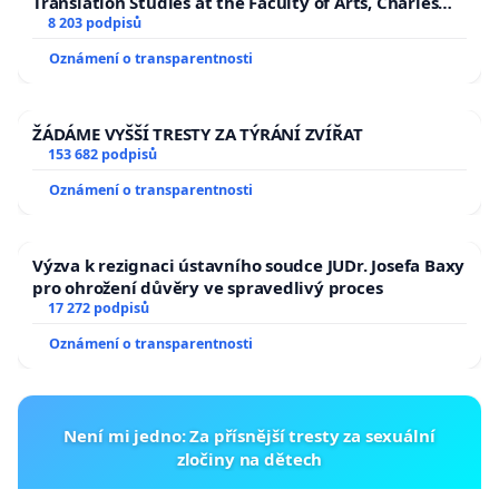
Translation Studies at the Faculty of Arts, Charles
University
8 203 podpisů
Oznámení o transparentnosti
ŽÁDÁME VYŠŠÍ TRESTY ZA TÝRÁNÍ ZVÍŘAT
153 682 podpisů
Oznámení o transparentnosti
Výzva k rezignaci ústavního soudce JUDr. Josefa Baxy
pro ohrožení důvěry ve spravedlivý proces
17 272 podpisů
Oznámení o transparentnosti
Není mi jedno: Za přísnější tresty za sexuální
zločiny na dětech