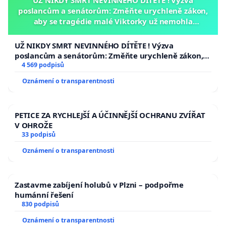
poslancům a senátorům: Změňte urychleně zákon,
aby se tragédie malé Viktorky už nemohla
opakovat!
UŽ NIKDY SMRT NEVINNÉHO DÍTĚTE ! Výzva
poslancům a senátorům: Změňte urychleně zákon,
aby se tragédie malé Viktorky už nemohla opakovat!
4 569 podpisů
Oznámení o transparentnosti
PETICE ZA RYCHLEJŠÍ A ÚČINNĚJŠÍ OCHRANU ZVÍŘAT
V OHROŽE
33 podpisů
Oznámení o transparentnosti
Zastavme zabíjení holubů v Plzni – podpořme
humánní řešení
830 podpisů
Oznámení o transparentnosti