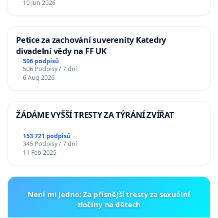
10 Jun 2026
Petice za zachování suverenity Katedry
divadelní vědy na FF UK
506 podpisů
506 Podpisy / 7 dní
6 Aug 2026
ŽÁDÁME VYŠŠÍ TRESTY ZA TÝRÁNÍ ZVÍŘAT
153 721 podpisů
345 Podpisy / 7 dní
11 Feb 2025
Není mi jedno: Za přísnější tresty za sexuální
zločiny na dětech