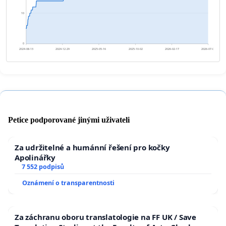
10
0
2024-08-13
2024-12-29
2025-05-16
2025-10-02
2026-02-17
2026-07-05
Petice podporované jinými uživateli
Za udržitelné a humánní řešení pro kočky
Apolinářky
7 552 podpisů
Oznámení o transparentnosti
Za záchranu oboru translatologie na FF UK / Save