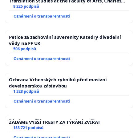
Translation Studies at the Faculty of Arts, Charles
University
8 225 podpisů
Oznámení o transparentnosti
Petice za zachování suverenity Katedry divadelní
vědy na FF UK
506 podpisů
Oznámení o transparentnosti
Ochrana Vrbenských rybníků před masivní
developerskou zástavbou
1 328 podpisů
Oznámení o transparentnosti
ŽÁDÁME VYŠŠÍ TRESTY ZA TÝRÁNÍ ZVÍŘAT
153 721 podpisů
Oznámení o transparentnosti