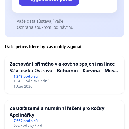
Vaše data zůstávají vaše
Ochrana soukromí od návrhu
Další petice, které by vás mohly zajímat
Zachování přímého vlakového spojení na lince
S2 v úseku Ostrava – Bohumín – Karviná – Mosty
u Jablunkova
1 348 podpisů
1 343 Podpisy / 7 dní
1 Aug 2026
Za udržitelné a humánní řešení pro kočky
Apolinářky
7 552 podpisů
652 Podpisy / 7 dní