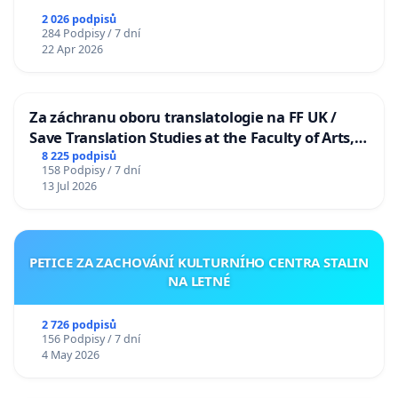
2 026 podpisů
284 Podpisy / 7 dní
22 Apr 2026
Za záchranu oboru translatologie na FF UK /
Save Translation Studies at the Faculty of Arts,
Charles University
8 225 podpisů
158 Podpisy / 7 dní
13 Jul 2026
PETICE ZA ZACHOVÁNÍ KULTURNÍHO CENTRA STALIN
NA LETNÉ
2 726 podpisů
156 Podpisy / 7 dní
4 May 2026