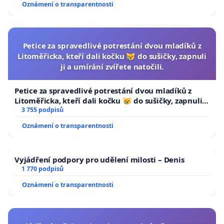
Oznámení o transparentnosti
Petice za spravedlivé potrestání dvou mladíků z
Litoměřicka, kteří dali kočku 😿 do sušičky, zapnuli
ji a umírání zvířete natočili.
Petice za spravedlivé potrestání dvou mladíků z
Litoměřicka, kteří dali kočku 😿 do sušičky, zapnuli ji
a umírání zvířete natočili.
3 755 podpisů
Oznámení o transparentnosti
Vyjádření podpory pro udělení milosti – Denis
1 770 podpisů
Oznámení o transparentnosti