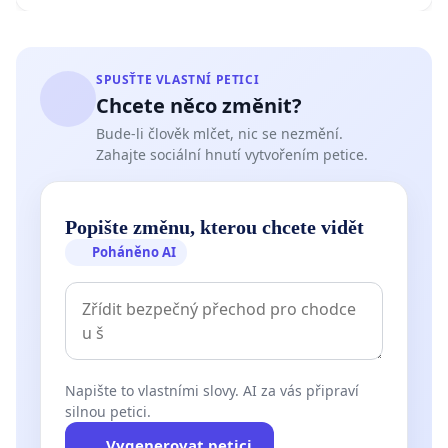
SPUSŤTE VLASTNÍ PETICI
Chcete něco změnit?
Bude-li člověk mlčet, nic se nezmění.
Zahajte sociální hnutí vytvořením petice.
Popište změnu, kterou chcete vidět
Poháněno AI
Napište to vlastními slovy. AI za vás připraví
silnou petici.
Vygenerovat petici