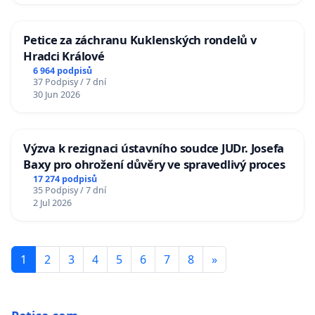
Petice za záchranu Kuklenských rondelů v
Hradci Králové
6 964 podpisů
37 Podpisy / 7 dní
30 Jun 2026
Výzva k rezignaci ústavního soudce JUDr. Josefa
Baxy pro ohrožení důvěry ve spravedlivý proces
17 274 podpisů
35 Podpisy / 7 dní
2 Jul 2026
1
2
3
4
5
6
7
8
»