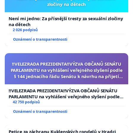
zločiny na dětech
Není mi jedno: Za přísnější tresty za sexuální zločiny
na dětech
2 026 podpisů
Oznámení o transparentnosti
‼️VELEZRADA PREZIDENTA‼️VÝZVA OBČANŮ SENÁTU
PARLAMENTU na vyhlášení veřejného slyšení podle
§ 144 jednacího řádu Senátu k návrhu na přijetí
usnesení k podání ústavní žaloby na prezidenta
republiky
‼️VELEZRADA PREZIDENTA‼️VÝZVA OBČANŮ SENÁTU
PARLAMENTU na vyhlášení veřejného slyšení podle §
144 jednacího řádu Senátu k návrhu na přijetí
42 750 podpisů
usnesení k podání ústavní žaloby na prezidenta
Oznámení o transparentnosti
republiky
Petice za záchranu Kuklenských rondelů v Hradci