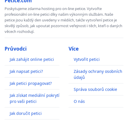
Petice.com
Poskytujeme zdarma hosting pro on-line petice. Vytvořte
profesionální on-line petici díky našim výkonným službám. Naše
petice jsou každý den uvedeny v médiích, takže vytvoření petice je
skvělý způsob, jak upoutat pozornost veřejnosti i těch, kteří o daných
věcech rozhodují.
Průvodci
Více
Jak zahájit online petici
Vytvořit petici
Jak napsat petici?
Zásady ochrany osobních
údajů
Jak petici propagovat?
Správa souborů cookie
Jak získat mediální pokrytí
pro vaši petici
O nás
Jak doručit petici