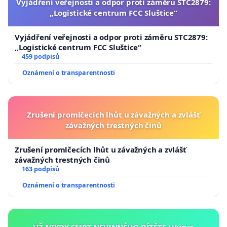
Vyjádření veřejnosti a odpor proti záměru STC2879:
„Logistické centrum FCC Sluštice“
Vyjádření veřejnosti a odpor proti záměru STC2879:
„Logistické centrum FCC Sluštice“
459 podpisů
Oznámení o transparentnosti
Zrušení promlčecích lhůt u závažných a zvlášť
závažných trestných činů
Zrušení promlčecích lhůt u závažných a zvlášť
závažných trestných činů
163 podpisů
Oznámení o transparentnosti
UŽ NIKDY SMRT NEVINNÉHO DÍTĚTE ! Výzva