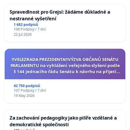
Spravedlnost pro Grejsí: žádáme důkladné a
nestranné vyšetření
1 682 podpisů
108 Podpisy / 7 dní
22 Jul 2026
‼️VELEZRADA PREZIDENTA‼️VÝZVA OBČANŮ SENÁTU
PARLAMENTU na vyhlášení veřejného slyšení podle
§ 144 jednacího řádu Senátu k návrhu na přijetí
usnesení k podání ústavní žaloby na prezidenta
republiky
42 750 podpisů
107 Podpisy / 7 dní
19 May 2026
Za zachování pedagogiky jako pilíře vzdělané a
demokratické společnosti