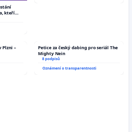
estání
, kteří
pnuli ji a
 Plzni –
Petice za český dabing pro seriál The
Mighty Nein
8 podpisů
Oznámení o transparentnosti