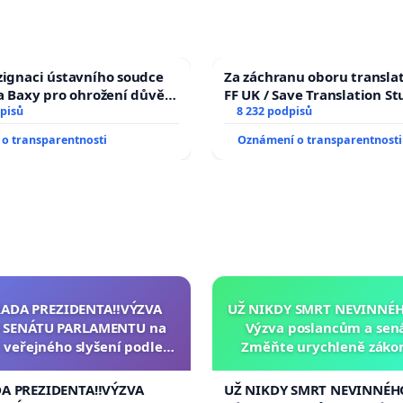
zignaci ústavního soudce
Za záchranu oboru transla
fa Baxy pro ohrožení důvěry
FF UK / Save Translation St
livý proces
pisů
the Faculty of Arts, Charle
8 232 podpisů
University
o transparentnosti
Oznámení o transparentnosti
RADA PREZIDENTA‼️VÝZVA
UŽ NIKDY SMRT NEVINNÉHO
 SENÁTU PARLAMENTU na
Výzva poslancům a sen
 veřejného slyšení podle §
Změňte urychleně zákon
cího řádu Senátu k návrhu
tragédie malé Viktorky 
í usnesení k podání ústavní
opakovat!
DA PREZIDENTA‼️VÝZVA
UŽ NIKDY SMRT NEVINNÉHO