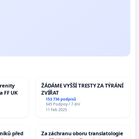
renity
ŽÁDÁME VYŠŠÍ TRESTY ZA TÝRÁNÍ
a FF UK
ZVÍŘAT
153 736 podpisů
345 Podpisy / 7 dní
11 Feb 2025
níků před
Za záchranu oboru translatologie