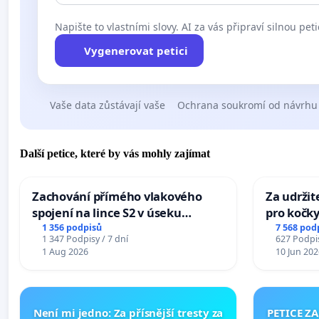
Napište to vlastními slovy. AI za vás připraví silnou peti
Vygenerovat petici
Vaše data zůstávají vaše
Ochrana soukromí od návrhu
Další petice, které by vás mohly zajímat
Zachování přímého vlakového
Za udržit
spojení na lince S2 v úseku
pro kočky
Ostrava – Bohumín – Karviná –
1 356 podpisů
7 568 pod
1 347 Podpisy / 7 dní
627 Podpis
Mosty u Jablunkova
1 Aug 2026
10 Jun 202
Není mi jedno: Za přísnější tresty za
PETICE Z