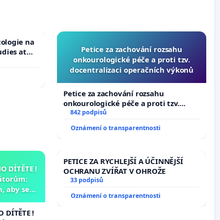
tologie na
Petice za zachování rozsahu
udies at
onkourologické péče a proti tzv.
s
docentralizaci operačních výkonů
Petice za zachování rozsahu
onkourologické péče a proti tzv.
docentralizaci operačních výkonů
842 podpisů
Oznámení o transparentnosti
PETICE ZA RYCHLEJŠÍ A ÚČINNĚJŠÍ
 DÍTĚTE !
OCHRANU ZVÍŘAT V OHROŽE
átorům:
33 podpisů
, aby se
Oznámení o transparentnosti
už nemohla
 DÍTĚTE !