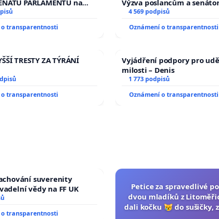
na prezidenta republiky
ENÁTU PARLAMENTU na
Výzva poslancům a senáto
veřejného slyšení podle §
pisů
Změňte urychleně zákon, a
4 569 podpisů
ího řádu Senátu k návrhu
tragédie malé Viktorky už
o transparentnosti
Oznámení o transparentnosti
 usnesení k podání ústavní
opakovat!
prezidenta republiky
ŠŠÍ TRESTY ZA TÝRÁNÍ
Vyjádření podpory pro udě
milosti – Denis
odpisů
1 773 podpisů
o transparentnosti
Oznámení o transparentnosti
zachování suverenity
Petice za spravedlivé po
vadelní vědy na FF UK
dvou mladíků z Litoměřic
sů
dali kočku 😿 do sušičky, z
o transparentnosti
umírání zvířete nato