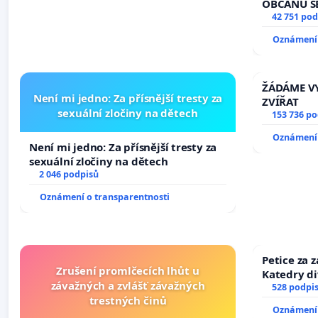
žaloby 
OBČANŮ S
vyhlášení 
42 751 pod
144 jednac
Oznámení 
na přijetí
žaloby na 
ŽÁDÁME VY
Není mi jedno: Za přísnější tresty za
ZVÍŘAT
sexuální zločiny na dětech
153 736 p
Oznámení 
Není mi jedno: Za přísnější tresty za
sexuální zločiny na dětech
2 046 podpisů
Oznámení o transparentnosti
Petice za 
Zrušení promlčecích lhůt u
Katedry di
závažných a zvlášť závažných
528 podpi
trestných činů
Oznámení 