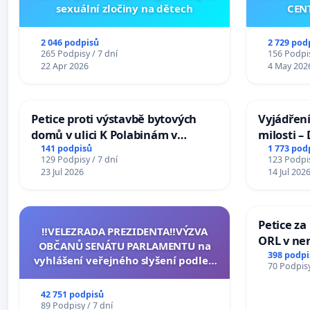
sexuální zločiny na dětech
CEN
2 046 podpisů
2 729 pod
265 Podpisy / 7 dní
156 Podpis
22 Apr 2026
4 May 202
Petice proti výstavbě bytových
Vyjádření
domů v ulici K Polabinám v
milosti –
Pardubicích
141 podpisů
1 773 pod
129 Podpisy / 7 dní
123 Podpis
23 Jul 2026
14 Jul 202
Petice za
‼️VELEZRADA PREZIDENTA‼️VÝZVA
ORL v nem
OBČANŮ SENÁTU PARLAMENTU na
Hradec
398 podpi
vyhlášení veřejného slyšení podle §
70 Podpisy
144 jednacího řádu Senátu k návrhu
na přijetí usnesení k podání ústavní
42 751 podpisů
žaloby na prezidenta republiky
89 Podpisy / 7 dní