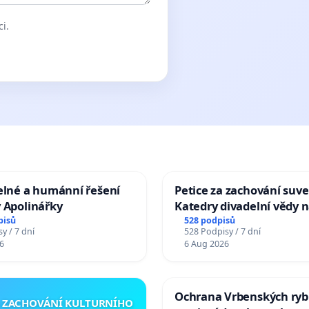
ci.
elné a humánní řešení
Petice za zachování suve
 Apolinářky
Katedry divadelní vědy n
pisů
528 podpisů
y / 7 dní
528 Podpisy / 7 dní
6
6 Aug 2026
Ochrana Vrbenských ryb
A ZACHOVÁNÍ KULTURNÍHO