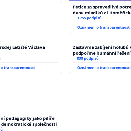
Petice za spravedlivé potr
dvou mladíků z Litoměřicka
dali kočku 😿 do sušičky, za
3 755 podpisů
umírání zvířete natočili.
Oznámení o transparentnosti
rodej Letiště Václava
Zastavme zabíjení holubů v
podpořme humánní řešení
ů
838 podpisů
o transparentnosti
Oznámení o transparentnosti
ní pedagogiky jako pilíře
 demokratické společnosti
sů