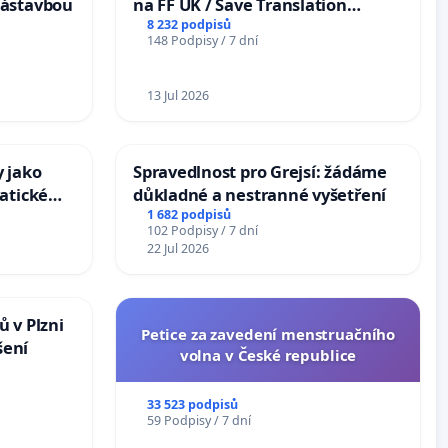
zástavbou
na FF UK / Save Translation
Studies at the Faculty of Arts,
8 232 podpisů
148 Podpisy / 7 dní
Charles University
13 Jul 2026
 jako
Spravedlnost pro Grejsí: žádáme
atické
důkladné a nestranné vyšetření
1 682 podpisů
102 Podpisy / 7 dní
22 Jul 2026
 v Plzni
Petice za zavedení menstruačního
šení
volna v České republice
33 523 podpisů
59 Podpisy / 7 dní