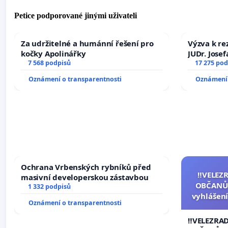
Petice podporované jinými uživateli
Za udržitelné a humánní řešení pro
Výzva k re
kočky Apolinářky
JUDr. Jose
7 568 podpisů
ve spraved
17 275 pod
Oznámení o transparentnosti
Oznámení 
Ochrana Vrbenských rybníků před
‼️VELEZ
masivní developerskou zástavbou
OBČANŮ
1 332 podpisů
vyhlášení
Oznámení o transparentnosti
144 jedna
na přijet
‼️VELEZRA