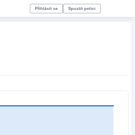
Přihlásit se
Spustit petici