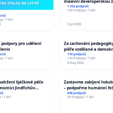
masivní developerskou 
TRA STALIN NA LETNÉ
1 332 podpisů
150 Podpisy / 7 dní
pisů
y / 7 dní
6
3 Jul 2026
 podpory pro udělení
Za zachování pedagogiky
 Denis
pilíře vzdělané a demokr
společnosti
pisů
110 podpisů
y / 7 dní
110 Podpisy / 7 dní
6
6 Aug 2026
 udržení špičkové péče
Zastavme zabíjení holubů
ocnici Jindřichův
– podpořme humánní ře
sů
838 podpisů
 / 7 dní
59 Podpisy / 7 dní