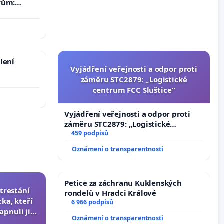
rům:
by se
 nemohla
lení
Vyjádření veřejnosti a odpor proti
záměru STC2879: „Logistické
centrum FCC Sluštice“
Vyjádření veřejnosti a odpor proti
záměru STC2879: „Logistické
centrum FCC Sluštice“
459 podpisů
Oznámení o transparentnosti
Petice za záchranu Kuklenských
trestání
rondelů v Hradci Králové
ka, kteří
6 966 podpisů
apnuli ji a
Oznámení o transparentnosti
čili.