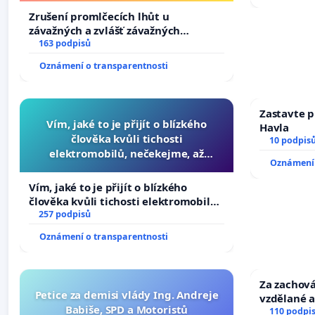
Zrušení promlčecích lhůt u
závažných a zvlášť závažných
trestných činů
163 podpisů
Oznámení o transparentnosti
Zastavte p
Vím, jaké to je přijít o blízkého
Havla
člověka kvůli tichosti
10 podpis
elektromobilů, nečekejme, až
Oznámení 
přibydou další, zaveďme slyšitelná
auta!
Vím, jaké to je přijít o blízkého
člověka kvůli tichosti elektromobilů,
nečekejme, až přibydou další,
257 podpisů
zaveďme slyšitelná auta!
Oznámení o transparentnosti
Za zachová
Petice za demisi vlády Ing. Andreje
vzdělané a
Babiše, SPD a Motoristů
110 podpi