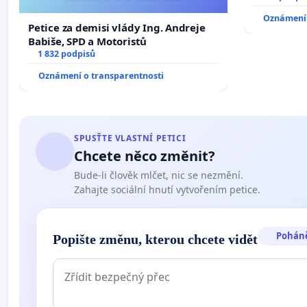
Oznámení 
Petice za demisi vlády Ing. Andreje
Babiše, SPD a Motoristů
1 832 podpisů
Oznámení o transparentnosti
SPUSŤTE VLASTNÍ PETICI
Chcete něco změnit?
Bude-li člověk mlčet, nic se nezmění.
Zahajte sociální hnutí vytvořením petice.
Pohán
Popište změnu, kterou chcete vidět