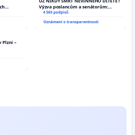
u
UŽ NIKDY SMRT NEVINNÉHO DÍTĚTE !
ých
Výzva poslancům a senátorům:
Změňte urychleně zákon, aby se
4 565 podpisů
tragédie malé Viktorky už nemohla
Oznámení o transparentnosti
opakovat!
 Plzni –