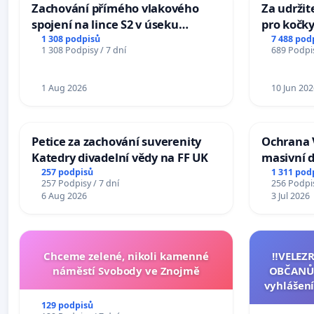
Zachování přímého vlakového
Za udržit
spojení na lince S2 v úseku
pro kočky
Ostrava – Bohumín – Karviná –
1 308 podpisů
7 488 pod
1 308 Podpisy / 7 dní
689 Podpis
Mosty u Jablunkova
1 Aug 2026
10 Jun 202
Petice za zachování suverenity
Ochrana 
Katedry divadelní vědy na FF UK
masivní 
257 podpisů
1 311 pod
257 Podpisy / 7 dní
256 Podpis
6 Aug 2026
3 Jul 2026
Chceme zelené, nikoli kamenné
‼️VELEZ
náměstí Svobody ve Znojmě
OBČANŮ
vyhlášení
144 jedna
129 podpisů