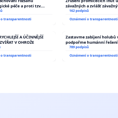
zachování rozsahu
Zrušení promlčecích lhůt 
ické péče a proti tzv.
závažných a zvlášť závažn
zaci operačních výkonů
sů
trestných činů
162 podpisů
o transparentnosti
Oznámení o transparentnosti
RYCHLEJŠÍ A ÚČINNĚJŠÍ
Zastavme zabíjení holubů v
ZVÍŘAT V OHROŽE
podpořme humánní řešení
ů
789 podpisů
o transparentnosti
Oznámení o transparentnosti