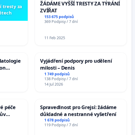
ŽÁDÁME VYŠŠÍ TRESTY ZA TÝRÁNÍ
í tresty za
ZVÍŘAT
dětech
153 675 podpisů
369 Podpisy / 7 dní
11 Feb 2025
latologie
Vyjádření podpory pro udělení
ion
milosti – Denis
Arts,
1 749 podpisů
138 Podpisy / 7 dní
14 Jul 2026
vé péče
Spravedlnost pro Grejsí: žádáme
hův
důkladné a nestranné vyšetření
1 678 podpisů
119 Podpisy / 7 dní