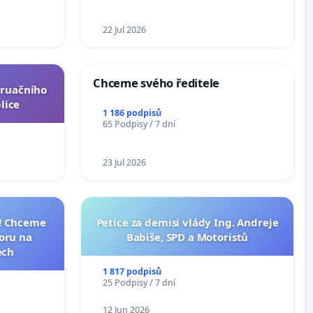
22 Jul 2026
Chceme svého ředitele
truačního
lice
1 186 podpisů
65 Podpisy / 7 dní
23 Jul 2026
I! Chceme
Petice za demisi vlády Ing. Andreje
toru na
Babiše, SPD a Motoristů
ech
1 817 podpisů
25 Podpisy / 7 dní
12 Jun 2026