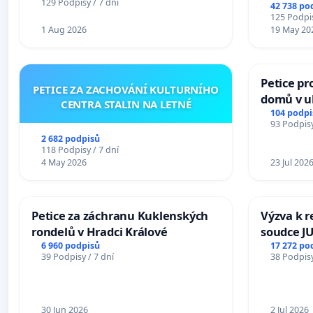
na přijet
129 Podpisy / 7 dní
42 738 po
žaloby 
125 Podpis
1 Aug 2026
19 May 20
Petice pr
PETICE ZA ZACHOVÁNÍ KULTURNÍHO
domů v ul
CENTRA STALIN NA LETNÉ
Pardubic
104 podpi
93 Podpisy
2 682 podpisů
118 Podpisy / 7 dní
4 May 2026
23 Jul 202
Petice za záchranu Kuklenských
Výzva k r
rondelů v Hradci Králové
soudce JU
ohrožení 
6 960 podpisů
17 272 po
39 Podpisy / 7 dní
38 Podpisy
proces
30 Jun 2026
2 Jul 2026