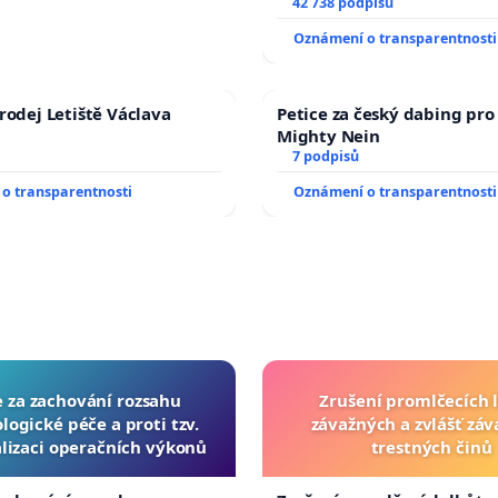
vyhlášení veřejného slyšen
42 738 podpisů
144 jednacího řádu Senátu
Oznámení o transparentnosti
na přijetí usnesení k podá
žaloby na prezidenta repu
rodej Letiště Václava
Petice za český dabing pro 
Mighty Nein
7 podpisů
o transparentnosti
Oznámení o transparentnosti
e za zachování rozsahu
Zrušení promlčecích 
logické péče a proti tzv.
závažných a zvlášť zá
lizaci operačních výkonů
trestných činů