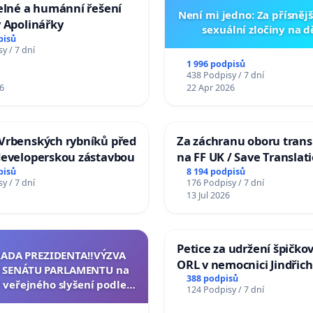
elné a humánní řešení
Není mi jedno: Za přísnějš
 Apolinářky
sexuální zločiny na 
pisů
y / 7 dní
1 996 podpisů
438 Podpisy / 7 dní
6
22 Apr 2026
Vrbenských rybníků před
Za záchranu oboru trans
developerskou zástavbou
na FF UK / Save Translat
Studies at the Faculty of 
pisů
8 194 podpisů
y / 7 dní
176 Podpisy / 7 dní
Charles University
13 Jul 2026
Petice za udržení špičko
RADA PREZIDENTA‼️VÝZVA
ORL v nemocnici Jindřic
 SENÁTU PARLAMENTU na
Hradec
388 podpisů
 veřejného slyšení podle §
124 Podpisy / 7 dní
cího řádu Senátu k návrhu