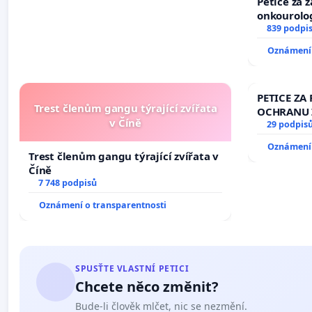
Petice za 
onkourolog
docentrali
839 podpi
Oznámení 
PETICE ZA 
Trest členům gangu týrající zvířata
OCHRANU 
v Číně
29 podpis
Oznámení 
Trest členům gangu týrající zvířata v
Číně
7 748 podpisů
Oznámení o transparentnosti
SPUSŤTE VLASTNÍ PETICI
Chcete něco změnit?
Bude-li člověk mlčet, nic se nezmění.