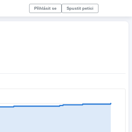
Přihlásit se
Spustit petici