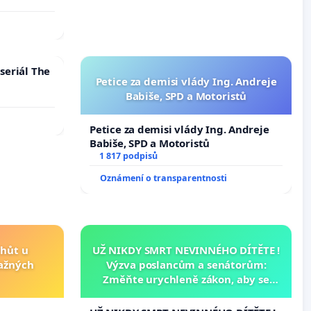
í podle §
 k návrhu
ní ústavní
bliky
seriál The
Petice za demisi vlády Ing. Andreje
Babiše, SPD a Motoristů
Petice za demisi vlády Ing. Andreje
Babiše, SPD a Motoristů
1 817 podpisů
Oznámení o transparentnosti
lhůt u
UŽ NIKDY SMRT NEVINNÉHO DÍTĚTE !
važných
Výzva poslancům a senátorům:
Změňte urychleně zákon, aby se
tragédie malé Viktorky už nemohla
opakovat!