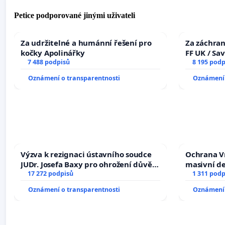
Petice podporované jinými uživateli
Za udržitelné a humánní řešení pro
Za záchran
kočky Apolinářky
FF UK / Sa
7 488 podpisů
the Faculty
8 195 podp
University
Oznámení o transparentnosti
Oznámení 
Výzva k rezignaci ústavního soudce
Ochrana V
JUDr. Josefa Baxy pro ohrožení důvěry
masivní d
ve spravedlivý proces
17 272 podpisů
1 311 podp
Oznámení o transparentnosti
Oznámení 