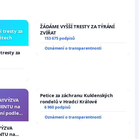
ŽÁDÁME VYŠŠÍ TRESTY ZA TÝRÁNÍ
í tresty za
ZVÍŘAT
dětech
153 675 podpisů
Oznámení o transparentnosti
 tresty za
Petice za záchranu Kuklenských
A‼️VÝZVA
rondelů v Hradci Králové
ENTU na
6 960 podpisů
ní podle §
Oznámení o transparentnosti
u k návrhu
ní ústavní
VÝZVA
epubliky
NTU na