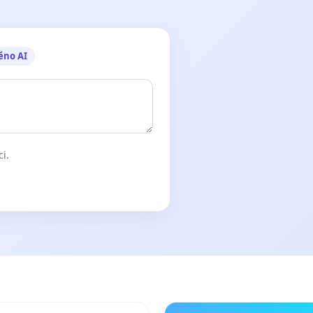
ěno AI
ci.