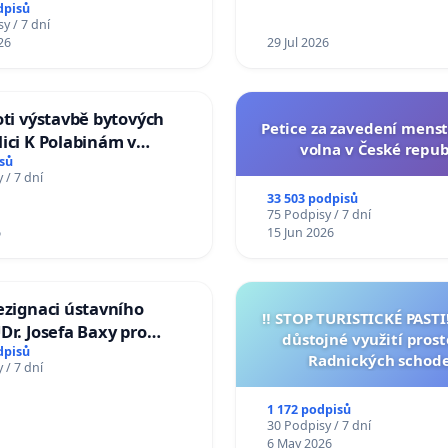
í usnesení k podání ústavní
dpisů
na prezidenta republiky
y / 7 dní
26
29 Jul 2026
oti výstavbě bytových
Petice za zavedení mens
ici K Polabinám v
volna v České repub
ích
sů
 / 7 dní
33 503 podpisů
75 Podpisy / 7 dní
6
15 Jun 2026
ezignaci ústavního
‼️ STOP TURISTICKÉ PAST
Dr. Josefa Baxy pro
důstojné využití pros
důvěry ve spravedlivý
dpisů
Radnických schod
 / 7 dní
1 172 podpisů
30 Podpisy / 7 dní
6 May 2026