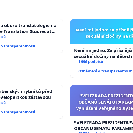
u oboru translatologie na
Není mi jedno: Za přísnějš
ve Translation Studies at
sexuální zločiny na 
 of Arts, Charles
isů
o transparentnosti
Není mi jedno: Za přísnější
sexuální zločiny na dětech
1 996 podpisů
Oznámení o transparentnosti
rbenských rybníků před
‼️VELEZRADA PREZIDENT
eveloperskou zástavbou
OBČANŮ SENÁTU PARLAM
isů
vyhlášení veřejného slyše
o transparentnosti
144 jednacího řádu Senát
na přijetí usnesení k podá
‼️VELEZRADA PREZIDENTA‼️
žaloby na prezidenta r
OBČANŮ SENÁTU PARLAME