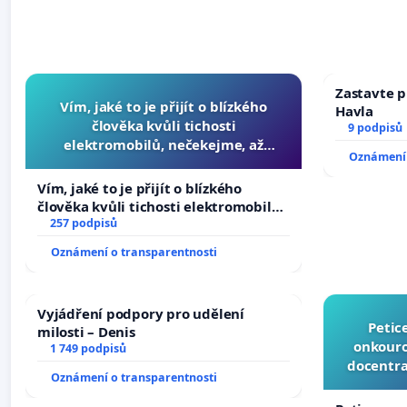
Zastavte p
Vím, jaké to je přijít o blízkého
Havla
člověka kvůli tichosti
9 podpisů
elektromobilů, nečekejme, až
Oznámení 
přibydou další, zaveďme slyšitelná
auta!
Vím, jaké to je přijít o blízkého
člověka kvůli tichosti elektromobilů,
nečekejme, až přibydou další,
257 podpisů
zaveďme slyšitelná auta!
Oznámení o transparentnosti
Vyjádření podpory pro udělení
Petic
milosti – Denis
onkouro
1 749 podpisů
docentra
Oznámení o transparentnosti