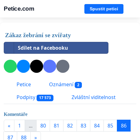
Petice.com
Spustit petici
Zákaz žebrání se zvířaty
Sdílet na Facebooku
Petice
Oznámení
2
Podpisy
Zvláštní viditelnost
17 573
Komentáře
«
1
...
80
81
82
83
84
85
86
87
88
»