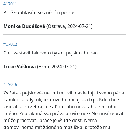
#17011
Plně souhlasím se zněním petice.
Monika Dudášová
(Ostrava, 2024-07-21)
#17012
Chci zastavit takoveto tyrani pejsku chudacci
Lucie Vašková
(Brno, 2024-07-21)
#17016
Zvířata - pejskové- neumí mluvit, následující svého pána
kamkoli a kdykoli, protože ho milují....a trpí. Kdo chce
žebrat, ať si žebrá, ale ať do toho nezatahuje nikoho
jiného. Žebrák má svá práva a zvíře ne?? Nemusí žebrat,
může pracovat...práce je všude dost. Nemá
domov=nemá mít žádného mazlíčka, protože mu