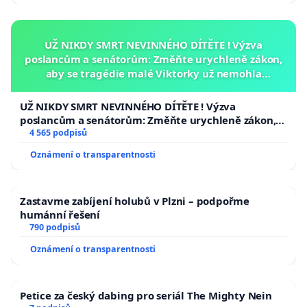
UŽ NIKDY SMRT NEVINNÉHO DÍTĚTE ! Výzva
poslancům a senátorům: Změňte urychleně zákon,
aby se tragédie malé Viktorky už nemohla
opakovat!
UŽ NIKDY SMRT NEVINNÉHO DÍTĚTE ! Výzva
poslancům a senátorům: Změňte urychleně zákon,
aby se tragédie malé Viktorky už nemohla opakovat!
4 565 podpisů
Oznámení o transparentnosti
Zastavme zabíjení holubů v Plzni – podpořme
humánní řešení
790 podpisů
Oznámení o transparentnosti
Petice za český dabing pro seriál The Mighty Nein