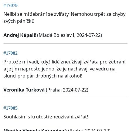
#17079
Nelíbí se mi žebrání se zvířaty. Nemohou trpět za chyby
svých páníčků
Andrej Kápalš
(Mladá Boleslav I, 2024-07-22)
#17082
Protože mi vadí, když lidé zneužívají zvířata pro žebrání
a je jim naprosto jedno, že je nachávají ve vedru na
slunci pro pár drobných na alkohol!
Veronika Turková
(Praha, 2024-07-22)
#17085
Souhlasím s krutostí zneužívání zvířat!
Monika Výmola Korandová
(Praha, 2024-07-22)