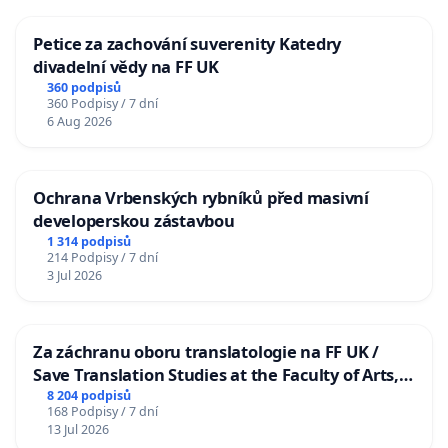
Petice za zachování suverenity Katedry
divadelní vědy na FF UK
360 podpisů
360 Podpisy / 7 dní
6 Aug 2026
Ochrana Vrbenských rybníků před masivní
developerskou zástavbou
1 314 podpisů
214 Podpisy / 7 dní
3 Jul 2026
Za záchranu oboru translatologie na FF UK /
Save Translation Studies at the Faculty of Arts,
Charles University
8 204 podpisů
168 Podpisy / 7 dní
13 Jul 2026