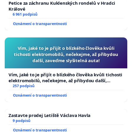
Petice za záchranu Kuklenských rondelů v Hradci
Králové
6 961 podpisů
Oznámení o transparentnosti
Vím, jaké to je přijít o blízkého člověka kvůli
tichosti elektromobilů, nečekejme, až přibydou
další, zaveďme slyšitelná auta!
Vím, jaké to je přijít o blízkého člověka kvůli tichosti
elektromobilů, nečekejme, až přibydou další,
zaveďme slyšitelná auta!
257 podpisů
Oznámení o transparentnosti
Zastavte prodej Letiště Václava Havla
9 podpisů
Oznámení o transparentnosti