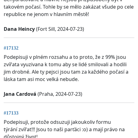
takovém počasí. Tohle by se mělo zakázat všude po cele
republice ne jenom v hlavním městě!
Dana Heincy
(Fort Sill, 2024-07-23)
#17132
Podepisuji v plném rozsahu a to proto, že z 99% jsou
zvířata vyuzivana k tomu aby se lidé smilovali a hodili
jim drobné. Ale ty pejsci jsou tam za každého počasí a
láska tam asi moc velká nebude.
Jana Cardová
(Praha, 2024-07-23)
#17133
Podepisuji, protože odsuzuji jakoukoliv formu
týrání zvířat!!! Jsou to naši parťáci :o) a mají právo na
důstojný život!