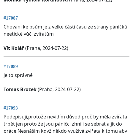
#17087
Chování ke psům je z velké části času ze strany páníčků
neetické vůči zvířatům
Vít Kolář
(Praha, 2024-07-22)
#17089
je to správné
Tomas Brozek
(Praha, 2024-07-22)
#17093
Podepisuji,protože nevidím důvod proč by měla zvířata
trpět jen proto že jsou páníčci zhnili se sebrat a jít do
práce.Nesnáším když někdo využívá zvířata k tomu aby