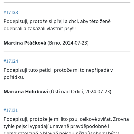
#17123
Podepisuji, protože si přeji a chci, aby této ženě
odebrali a zakázali vlastnit psy!!!
Martina Ptáčková
(Brno, 2024-07-23)
#17124
Podepisuji tuto petici, protože mi to nepřipadá v
pořádku.
Mariana Holubová
(Ústí nad Orlicí, 2024-07-23)
#17131
Podepisuji, protože je mi líto psu, celkově zvířat. Zrovna
tyhle pejsci vypadají unaveně pravděpodobně i
dehydratovaně a hlavně nejsou přizpůsobeny být v