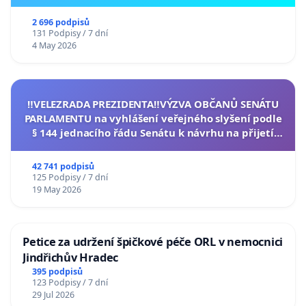
2 696 podpisů
131 Podpisy / 7 dní
4 May 2026
‼️VELEZRADA PREZIDENTA‼️VÝZVA OBČANŮ SENÁTU
PARLAMENTU na vyhlášení veřejného slyšení podle
§ 144 jednacího řádu Senátu k návrhu na přijetí
usnesení k podání ústavní žaloby na prezidenta
republiky
42 741 podpisů
125 Podpisy / 7 dní
19 May 2026
Petice za udržení špičkové péče ORL v nemocnici
Jindřichův Hradec
395 podpisů
123 Podpisy / 7 dní
29 Jul 2026