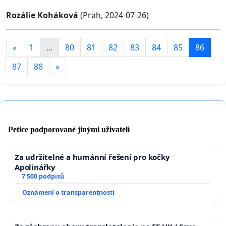
Rozálie Koháková
(Prah, 2024-07-26)
«
1
...
80
81
82
83
84
85
86
87
88
»
Petice podporované jinými uživateli
Za udržitelné a humánní řešení pro kočky
Apolinářky
7 500 podpisů
Oznámení o transparentnosti