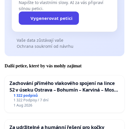
Napište to vlastními slovy. AI za vás připraví
silnou petici.
Vygenerovat petici
Vaše data zůstávají vaše
Ochrana soukromí od návrhu
Další petice, které by vás mohly zajímat
Zachování přímého vlakového spojení na lince
S2 v úseku Ostrava – Bohumín – Karviná – Mosty
u Jablunkova
1 322 podpisů
1 322 Podpisy / 7 dní
1 Aug 2026
Za udržitelné a humánní řešení pro kočky