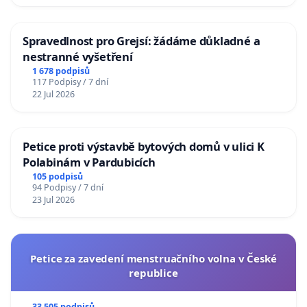
Spravedlnost pro Grejsí: žádáme důkladné a
nestranné vyšetření
1 678 podpisů
117 Podpisy / 7 dní
22 Jul 2026
Petice proti výstavbě bytových domů v ulici K
Polabinám v Pardubicích
105 podpisů
94 Podpisy / 7 dní
23 Jul 2026
Petice za zavedení menstruačního volna v České
republice
33 505 podpisů