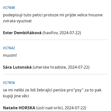
#17040
podepisuji tuto petici protoze mi prijde velice hnusne
zvirata vyuzivat
Ester Dembiňáková
(havířov, 2024-07-22)
#17042
musim!
Sára Lutonská
(uherske hradiste, 2024-07-22)
#17056
se mi nelibi ze lidi žebrající peníze pro"psy" za to pak
kupiji jine věci
Natalie HORSKA
(ústí nad orlicí, 2024-07-22)