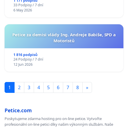
1 171 podpisů
33 Podpisy / 7 dní
6 May 2026
Petice za demisi vlády Ing. Andreje Babiše, SPD a
Motoristů
1 816 podpisů
24 Podpisy / 7 dní
12 Jun 2026
1
2
3
4
5
6
7
8
»
Petice.com
Poskytujeme zdarma hosting pro on-line petice. Vytvořte
profesionální on-line petici díky našim výkonným službám. Naše