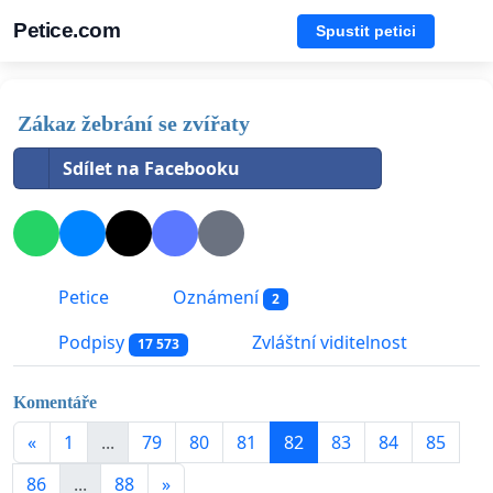
Petice.com
Spustit petici
Zákaz žebrání se zvířaty
Sdílet na Facebooku
Petice
Oznámení
2
Podpisy
Zvláštní viditelnost
17 573
Komentáře
«
1
...
79
80
81
82
83
84
85
86
...
88
»