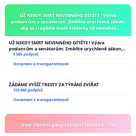
UŽ NIKDY SMRT NEVINNÉHO DÍTĚTE ! Výzva
poslancům a senátorům: Změňte urychleně zákon,
aby se tragédie malé Viktorky už nemohla
opakovat!
UŽ NIKDY SMRT NEVINNÉHO DÍTĚTE ! Výzva
poslancům a senátorům: Změňte urychleně zákon,
aby se tragédie malé Viktorky už nemohla opakovat!
4 565 podpisů
Oznámení o transparentnosti
ŽÁDÁME VYŠŠÍ TRESTY ZA TÝRÁNÍ ZVÍŘAT
153 666 podpisů
Oznámení o transparentnosti
Trest členům gangu týrající zvířata v Číně