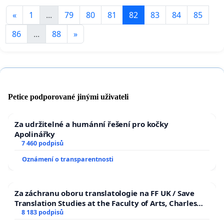
«
1
...
79
80
81
82
83
84
85
86
...
88
»
Petice podporované jinými uživateli
Za udržitelné a humánní řešení pro kočky
Apolinářky
7 460 podpisů
Oznámení o transparentnosti
Za záchranu oboru translatologie na FF UK / Save
Translation Studies at the Faculty of Arts, Charles
University
8 183 podpisů