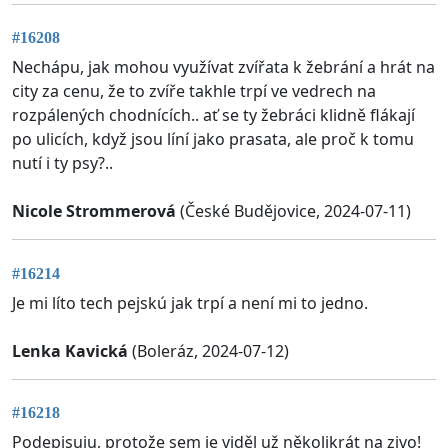
#16208
Nechápu, jak mohou využívat zvířata k žebrání a hrát na
city za cenu, že to zvíře takhle trpí ve vedrech na
rozpálených chodnících.. ať se ty žebráci klidně flákají
po ulicích, když jsou líní jako prasata, ale proč k tomu
nutí i ty psy?..
Nicole Strommerová
(České Budějovice, 2024-07-11)
#16214
Je mi líto tech pejskú jak trpí a není mi to jedno.
Lenka Kavická
(Boleráz, 2024-07-12)
#16218
Podepisuju, protože sem je viděl už několikrát na zivo!