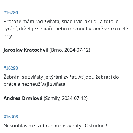
#16286
Protože mám rád zvířata, snad i vic jak lidi, a toto je
týrání, držet je se pařit nebo mrznout v zimě venku celé
dny…
Jaroslav Kratochvíl
(Brno, 2024-07-12)
#16298
Žebrání se zvířaty je týrání zvířat. Ať jdou žebráci do
práce a nezneužívají zvířata
Andrea Drmlová
(Semily, 2024-07-12)
#16306
Nesouhlasím s zebráním se zvířaty!! Ostudné!!