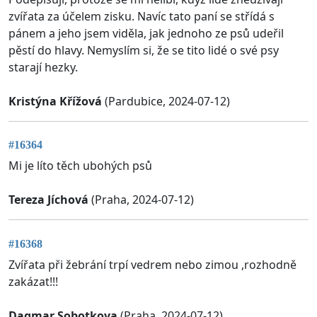
zvířata za účelem zisku. Navíc tato paní se střídá s
pánem a jeho jsem viděla, jak jednoho ze psů udeřil
pěstí do hlavy. Nemyslím si, že se tito lidé o své psy
starají hezky.
Kristýna Křížová
(Pardubice, 2024-07-12)
#16364
Mi je líto těch ubohých psů
Tereza Jíchová
(Praha, 2024-07-12)
#16368
Zvířata při žebrání trpí vedrem nebo zimou ,rozhodně
zakázat!!!
Dagmar Sobotkova
(Praha, 2024-07-12)