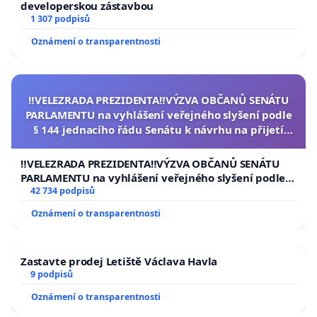
developerskou zástavbou
1 307 podpisů
Oznámení o transparentnosti
‼️VELEZRADA PREZIDENTA‼️VÝZVA OBČANŮ SENÁTU
PARLAMENTU na vyhlášení veřejného slyšení podle
§ 144 jednacího řádu Senátu k návrhu na přijetí
usnesení k podání ústavní žaloby na prezidenta
republiky
‼️VELEZRADA PREZIDENTA‼️VÝZVA OBČANŮ SENÁTU
PARLAMENTU na vyhlášení veřejného slyšení podle §
144 jednacího řádu Senátu k návrhu na přijetí
42 734 podpisů
usnesení k podání ústavní žaloby na prezidenta
Oznámení o transparentnosti
republiky
Zastavte prodej Letiště Václava Havla
9 podpisů
Oznámení o transparentnosti