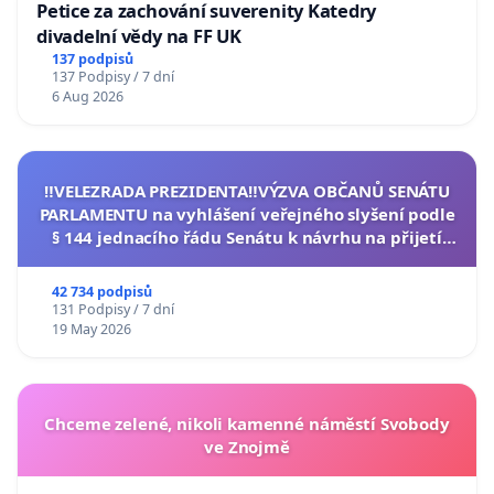
Petice za zachování suverenity Katedry
divadelní vědy na FF UK
137 podpisů
137 Podpisy / 7 dní
6 Aug 2026
‼️VELEZRADA PREZIDENTA‼️VÝZVA OBČANŮ SENÁTU
PARLAMENTU na vyhlášení veřejného slyšení podle
§ 144 jednacího řádu Senátu k návrhu na přijetí
usnesení k podání ústavní žaloby na prezidenta
republiky
42 734 podpisů
131 Podpisy / 7 dní
19 May 2026
Chceme zelené, nikoli kamenné náměstí Svobody
ve Znojmě