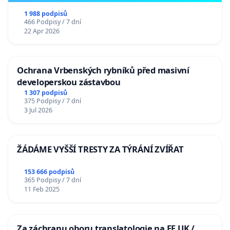
1 988 podpisů
466 Podpisy / 7 dní
22 Apr 2026
Ochrana Vrbenských rybníků před masivní
developerskou zástavbou
1 307 podpisů
375 Podpisy / 7 dní
3 Jul 2026
ŽÁDÁME VYŠŠÍ TRESTY ZA TÝRÁNÍ ZVÍŘAT
153 666 podpisů
365 Podpisy / 7 dní
11 Feb 2025
Za záchranu oboru translatologie na FF UK /