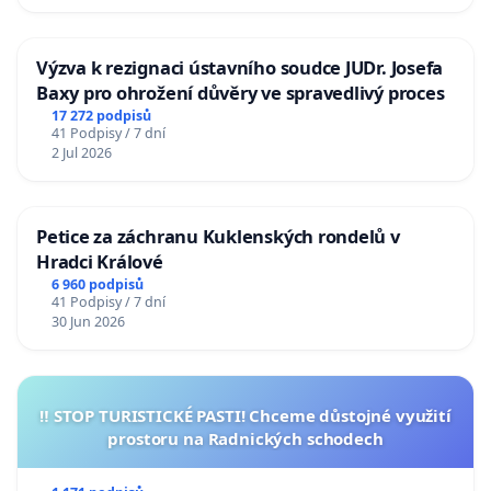
Výzva k rezignaci ústavního soudce JUDr. Josefa
Baxy pro ohrožení důvěry ve spravedlivý proces
17 272 podpisů
41 Podpisy / 7 dní
2 Jul 2026
Petice za záchranu Kuklenských rondelů v
Hradci Králové
6 960 podpisů
41 Podpisy / 7 dní
30 Jun 2026
‼️ STOP TURISTICKÉ PASTI! Chceme důstojné využití
prostoru na Radnických schodech