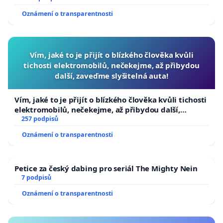
Oznámení o transparentnosti
Vím, jaké to je přijít o blízkého člověka kvůli
tichosti elektromobilů, nečekejme, až přibydou
další, zaveďme slyšitelná auta!
Vím, jaké to je přijít o blízkého člověka kvůli tichosti
elektromobilů, nečekejme, až přibydou další,
zaveďme slyšitelná auta!
257 podpisů
Oznámení o transparentnosti
Petice za český dabing pro seriál The Mighty Nein
7 podpisů
Oznámení o transparentnosti