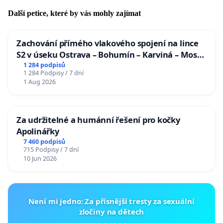
Další petice, které by vás mohly zajímat
Zachování přímého vlakového spojení na lince
S2 v úseku Ostrava – Bohumín – Karviná – Mosty
u Jablunkova
1 284 podpisů
1 284 Podpisy / 7 dní
1 Aug 2026
Za udržitelné a humánní řešení pro kočky
Apolinářky
7 460 podpisů
715 Podpisy / 7 dní
10 Jun 2026
Není mi jedno: Za přísnější tresty za sexuální
zločiny na dětech