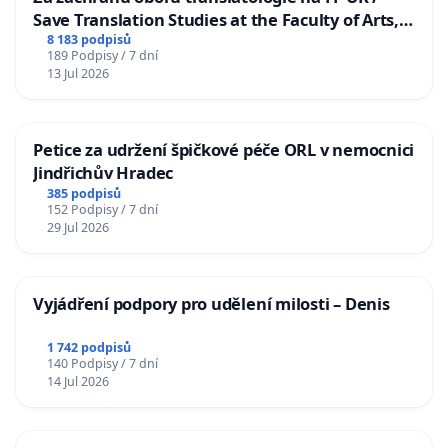
Save Translation Studies at the Faculty of Arts,
Charles University
8 183 podpisů
189 Podpisy / 7 dní
13 Jul 2026
Petice za udržení špičkové péče ORL v nemocnici
Jindřichův Hradec
385 podpisů
152 Podpisy / 7 dní
29 Jul 2026
Vyjádření podpory pro udělení milosti – Denis
1 742 podpisů
140 Podpisy / 7 dní
14 Jul 2026