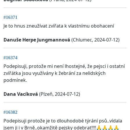
#16371
Je to hnus zneužívat zvířata k vlastnímu obohacení
Danuše Herpe Jungmannová
(Chlumec, 2024-07-12)
#16374
Podepisuji, protože mi není lhostejné, že pejsci i ostatní
zvířátka jsou využívány k žebrání za nelidských
podmínek.
Dana Vacíková
(Plzeň, 2024-07-12)
#16382
Podepisuji protože je to dlouhodobé týrání psů..vídala
jsem ji i v Brně..okamžitě pejsky odebrat!!!!🙏🙏🙏🙏