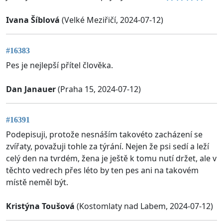
Ivana Šíblová
(Velké Meziřičí, 2024-07-12)
#16383
Pes je nejlepší přítel člověka.
Dan Janauer
(Praha 15, 2024-07-12)
#16391
Podepisuji, protože nesnáším takovéto zacházení se
zvířaty, považuji tohle za týrání. Nejen že psi sedí a leží
celý den na tvrdém, žena je ještě k tomu nutí držet, ale v
těchto vedrech přes léto by ten pes ani na takovém
místě neměl být.
Kristýna Toušová
(Kostomlaty nad Labem, 2024-07-12)