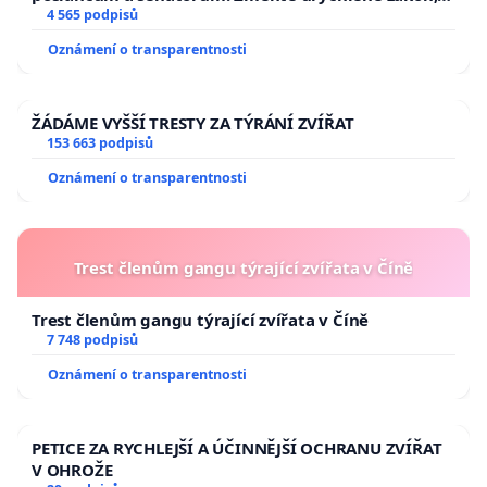
aby se tragédie malé Viktorky už nemohla opakovat!
4 565 podpisů
Oznámení o transparentnosti
ŽÁDÁME VYŠŠÍ TRESTY ZA TÝRÁNÍ ZVÍŘAT
153 663 podpisů
Oznámení o transparentnosti
Trest členům gangu týrající zvířata v Číně
Trest členům gangu týrající zvířata v Číně
7 748 podpisů
Oznámení o transparentnosti
PETICE ZA RYCHLEJŠÍ A ÚČINNĚJŠÍ OCHRANU ZVÍŘAT
V OHROŽE