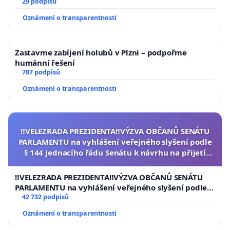
29 podpisů
Oznámení o transparentnosti
Zastavme zabíjení holubů v Plzni – podpořme
humánní řešení
787 podpisů
Oznámení o transparentnosti
‼️VELEZRADA PREZIDENTA‼️VÝZVA OBČANŮ SENÁTU
PARLAMENTU na vyhlášení veřejného slyšení podle
§ 144 jednacího řádu Senátu k návrhu na přijetí
usnesení k podání ústavní žaloby na prezidenta
republiky
‼️VELEZRADA PREZIDENTA‼️VÝZVA OBČANŮ SENÁTU
PARLAMENTU na vyhlášení veřejného slyšení podle §
144 jednacího řádu Senátu k návrhu na přijetí
42 732 podpisů
usnesení k podání ústavní žaloby na prezidenta
Oznámení o transparentnosti
republiky