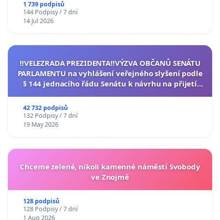
1 739 podpisů
144 Podpisy / 7 dní
14 Jul 2026
‼️VELEZRADA PREZIDENTA‼️VÝZVA OBČANŮ SENÁTU
PARLAMENTU na vyhlášení veřejného slyšení podle
§ 144 jednacího řádu Senátu k návrhu na přijetí
usnesení k podání ústavní žaloby na prezidenta
republiky
42 732 podpisů
132 Podpisy / 7 dní
19 May 2026
Chceme zelené, nikoli kamenné náměstí Svobody
ve Znojmě
128 podpisů
128 Podpisy / 7 dní
1 Aug 2026