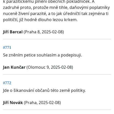
k parazitickému plnění obecních pokladniček. A
zadruhé proto, protože mně tihle, daňovými poplatníky
nuceně živení parazité, a to jak úředničtí tak zejména ti
političtí, již hodně dlouho lezou krkem.
Jiří Barcal
(Praha 8, 2025-02-08)
#771
Se zněním petice souhlasím a podepisuji.
Jan Kunčar
(Olomouc 9, 2025-02-08)
#772
Jde o šikanování občanů této země politiky.
Jiří Novák
(Praha, 2025-02-08)