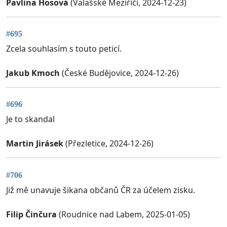
Pavlina Hosová
(Valašské Meziříčí, 2024-12-23)
#695
Zcela souhlasím s touto peticí.
Jakub Kmoch
(České Budějovice, 2024-12-26)
#696
Je to skandal
Martin Jirásek
(Přezletice, 2024-12-26)
#706
Již mě unavuje šikana občanů ČR za účelem zisku.
Filip Činčura
(Roudnice nad Labem, 2025-01-05)