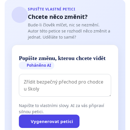
SPUSŤTE VLASTNÍ PETICI
Chcete něco změnit?
Bude-li člověk mlčet, nic se nezmění.
Autor této petice se rozhodl něco změnit a
jednat. Uděláte to samé?
Popište změnu, kterou chcete vidět
Poháněno AI
Napište to vlastními slovy. AI za vás připraví
silnou petici.
Vygenerovat petici