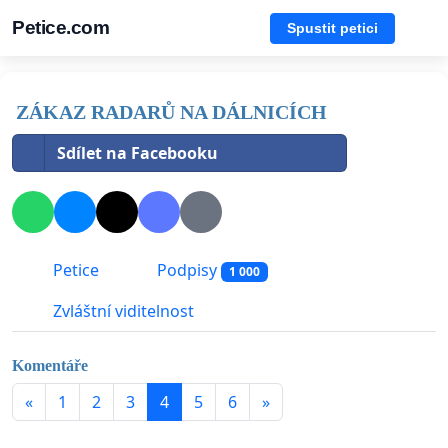
Petice.com
Spustit petici
ZÁKAZ RADARŮ NA DÁLNICÍCH
Sdílet na Facebooku
Petice
Podpisy
1 000
Zvláštní viditelnost
Komentáře
«
1
2
3
4
5
6
»