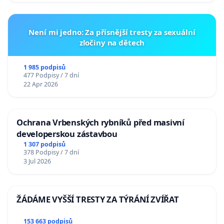
Není mi jedno: Za přísnější tresty za sexuální
zločiny na dětech
1 985 podpisů
477 Podpisy / 7 dní
22 Apr 2026
Ochrana Vrbenských rybníků před masivní
developerskou zástavbou
1 307 podpisů
378 Podpisy / 7 dní
3 Jul 2026
ŽÁDÁME VYŠŠÍ TRESTY ZA TÝRÁNÍ ZVÍŘAT
153 663 podpisů