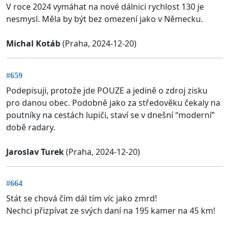
V roce 2024 vymáhat na nové dálnici rychlost 130 je
nesmysl. Měla by být bez omezení jako v Německu.
Michal Kotáb
(Praha, 2024-12-20)
#659
Podepisuji, protože jde POUZE a jedině o zdroj zisku
pro danou obec. Podobně jako za středověku čekaly na
poutníky na cestách lupiči, staví se v dnešní “moderní”
době radary.
Jaroslav Turek
(Praha, 2024-12-20)
#664
Stát se chová čím dál tím víc jako zmrd!
Nechci přizpívat ze svých daní na 195 kamer na 45 km!