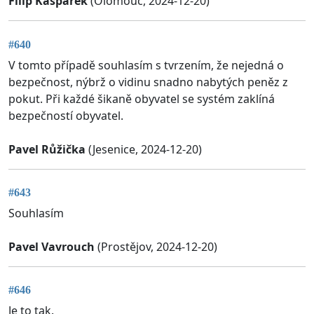
Filip Kašpárek
(Olomouc, 2024-12-20)
#640
V tomto případě souhlasím s tvrzením, že nejedná o
bezpečnost, nýbrž o vidinu snadno nabytých peněz z
pokut. Při každé šikaně obyvatel se systém zaklíná
bezpečností obyvatel.
Pavel Růžička
(Jesenice, 2024-12-20)
#643
Souhlasím
Pavel Vavrouch
(Prostějov, 2024-12-20)
#646
Je to tak.