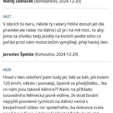
Matej Sedlaček
(Bohdankov, 2024-12-20)
#627
V obcích to beru, někde ty radary řidiče donutí jet dle
pravidel ale radar na dálnici už je i na mě moc. to aby
jsme za chvilku tady jezdily na koních podle toho co
pořád proti nám motoristům vymýšlejí. přeji hezký den.
Jaroslav Špelda
(Kohoutov, 2024-12-20)
#629
Hned v den otevření jsem tudy jel, lidé se báli, jeli kolem
120 km/h, někdo i pomaleji, špatně se předjíždělo... Na
co nám jsou takové dálnice?? Navíc na příkladu
sousedního Německa jasně vidíme, že dodržování
nejvyšší povolené rychlosti na dálnici nemá s
bezpečností vůbec nic společného, ba dokonce zcela