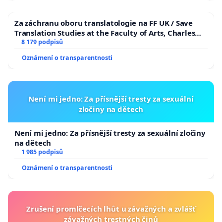
Za záchranu oboru translatologie na FF UK / Save
Translation Studies at the Faculty of Arts, Charles
University
8 179 podpisů
Oznámení o transparentnosti
Není mi jedno: Za přísnější tresty za sexuální
zločiny na dětech
Není mi jedno: Za přísnější tresty za sexuální zločiny
na dětech
1 985 podpisů
Oznámení o transparentnosti
Zrušení promlčecích lhůt u závažných a zvlášť
závažných trestných činů