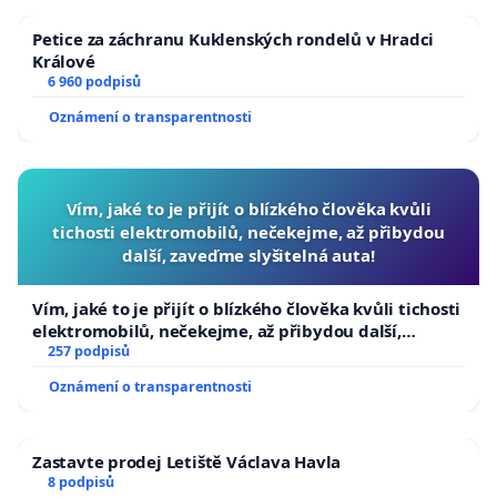
Petice za záchranu Kuklenských rondelů v Hradci
Králové
6 960 podpisů
Oznámení o transparentnosti
Vím, jaké to je přijít o blízkého člověka kvůli
tichosti elektromobilů, nečekejme, až přibydou
další, zaveďme slyšitelná auta!
Vím, jaké to je přijít o blízkého člověka kvůli tichosti
elektromobilů, nečekejme, až přibydou další,
zaveďme slyšitelná auta!
257 podpisů
Oznámení o transparentnosti
Zastavte prodej Letiště Václava Havla
8 podpisů