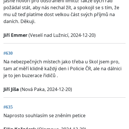
jasně hovoří pro odstranění limitu! Takže bych rád
požádal stát, aby nás nechal žít, a spokojil se s tím, že
mu už teď platíme dost velkou část svých příjmů na
daních. Děkuji.
Jiří Emmer
(Veselí nad Lužnicí, 2024-12-20)
#630
Na nebezpečných místech jako třeba u škol jsem pro,
tam ať měří klidně každý den i Policie ČR, ale na dálnici
je to jen buzerace řidičů .
Jiří Jíša
(Nová Paka, 2024-12-20)
#635
Naprosto souhlasím se zněním petice