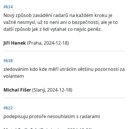
#614
Nový způsob zavádění radarů na každém kroku je
važně nesmysl, už to neni ani o bezpečnosti, ale je to
další způsob jak z lidí vytahat co nejvíc peněz.
Jiří Hanek
(Praha, 2024-12-18)
#618
sledováním kdo kde měří utrácím většinu pozornosti za
volantem
Michal Fišer
(Slaný, 2024-12-18)
#622
podepisuju protoře nesouhlasim s radarami