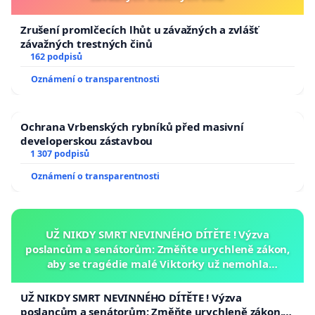
Zrušení promlčecích lhůt u závažných a zvlášť
závažných trestných činů
162 podpisů
Oznámení o transparentnosti
Ochrana Vrbenských rybníků před masivní
developerskou zástavbou
1 307 podpisů
Oznámení o transparentnosti
UŽ NIKDY SMRT NEVINNÉHO DÍTĚTE ! Výzva
poslancům a senátorům: Změňte urychleně zákon,
aby se tragédie malé Viktorky už nemohla
opakovat!
UŽ NIKDY SMRT NEVINNÉHO DÍTĚTE ! Výzva
poslancům a senátorům: Změňte urychleně zákon,