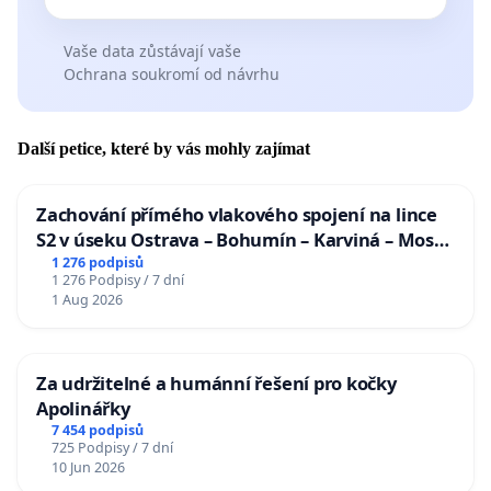
Vaše data zůstávají vaše
Ochrana soukromí od návrhu
Další petice, které by vás mohly zajímat
Zachování přímého vlakového spojení na lince
S2 v úseku Ostrava – Bohumín – Karviná – Mosty
u Jablunkova
1 276 podpisů
1 276 Podpisy / 7 dní
1 Aug 2026
Za udržitelné a humánní řešení pro kočky
Apolinářky
7 454 podpisů
725 Podpisy / 7 dní
10 Jun 2026