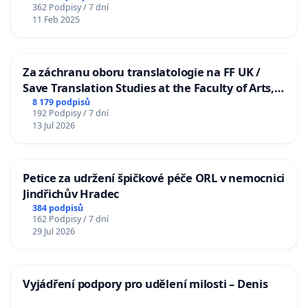
362 Podpisy / 7 dní
11 Feb 2025
Za záchranu oboru translatologie na FF UK /
Save Translation Studies at the Faculty of Arts,
Charles University
8 179 podpisů
192 Podpisy / 7 dní
13 Jul 2026
Petice za udržení špičkové péče ORL v nemocnici
Jindřichův Hradec
384 podpisů
162 Podpisy / 7 dní
29 Jul 2026
Vyjádření podpory pro udělení milosti – Denis