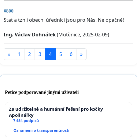
#800
Stat a tzn.i obecni úředníci jsou pro Nás. Ne opačně!
Ing. Václav Dohnálek
(Mutěnice, 2025-02-09)
«
1
2
3
4
5
6
»
Petice podporované jinými uživateli
Za udržitelné a humánní řešení pro kočky
Apolinářky
7 454 podpisů
Oznámení o transparentnosti