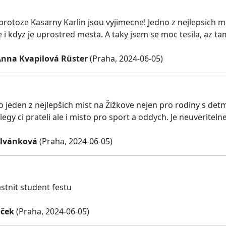
protoze Kasarny Karlin jsou vyjimecne! Jedno z nejlepsich mi
e i kdyz je uprostred mesta. A taky jsem se moc tesila, az 
 Anna Kvapilová Rüster
(Praha, 2024-06-05)
o jeden z nejlepšich mist na Žižkove nejen pro rodiny s detmi 
legy ci prateli ale i misto pro sport a oddych. Je neuveritel
alvánková
(Praha, 2024-06-05)
stnit student festu
áček
(Praha, 2024-06-05)