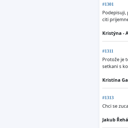
#1301
Podepisuji, 
citi prijemn
Kristýna -
#1311
Protože je t
setkani s ko
Kristína G
#1313
Chci se zuca
Jakub Řeh