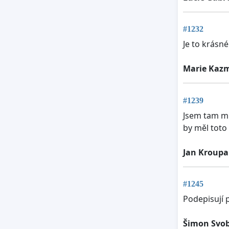
#1232
Je to krásn
Marie Kaz
#1239
Jsem tam mn
by měl toto
Jan Kroupa
#1245
Podepisují p
Šimon Svo