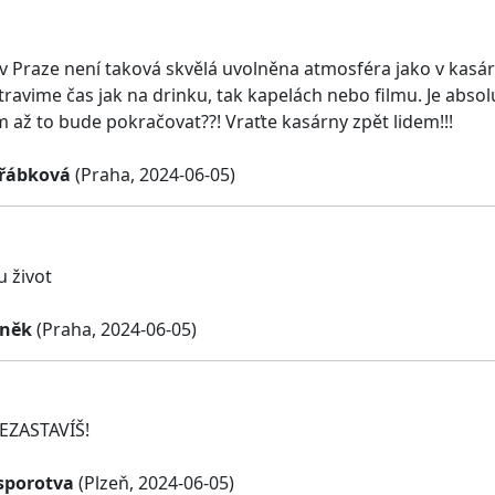
 v Praze není taková skvělá uvolněna atmosféra jako v kasárn
ravime čas jak na drinku, tak kapelách nebo filmu. Je absolut
 až to bude pokračovat??! Vraťte kasárny zpět lidem!!!
eřábková
(Praha, 2024-06-05)
u život
oněk
(Praha, 2024-06-05)
ZASTAVÍŠ!
sporotva
(Plzeň, 2024-06-05)