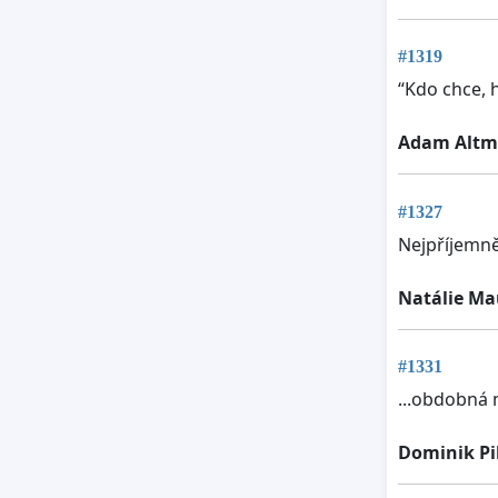
#1319
“Kdo chce, 
Adam Alt
#1327
Nejpříjemně
Natálie Ma
#1331
...obdobná m
Dominik Pi