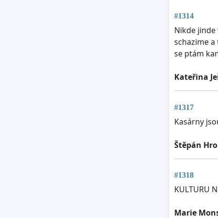
#1314
Nikde jinde
schazime a t
se ptám kam
Kateřina J
#1317
Kasárny jso
Štěpán Hr
#1318
KULTURU NE
Marie Mon