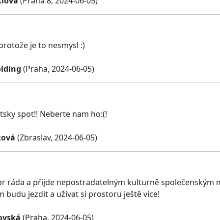
klová
(Praha 8, 2024-06-05)
protože je to nesmysl :)
olding
(Praha, 2024-06-05)
ntsky spot!! Neberte nam ho:(!
ková
(Zbraslav, 2024-06-05)
 ráda a přijde nepostradatelným kulturně společenským m
am budu jezdit a užívat si prostoru ještě více!
ovská
(Praha, 2024-06-05)