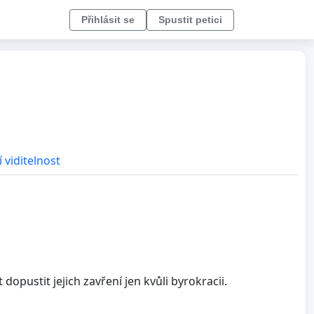
Přihlásit se
Spustit petici
 viditelnost
opustit jejich zavření jen kvůli byrokracii.