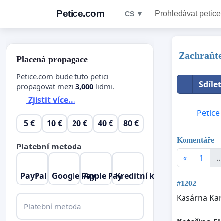
Petice.com
Prohledávat petice
CS ▼
Zachraňt
Placená propagace
Petice.com bude tuto petici
Sdíle
propagovat mezi
3,000
lidmi.
Zjistit více...
Petice
5 €
10 €
20 €
40 €
80 €
Komentáře
Platební metoda
«
1
..
PayPal
Google Pay
Apple Pay
Kreditní karta
#1202
Kasárna Karl
Platební metoda