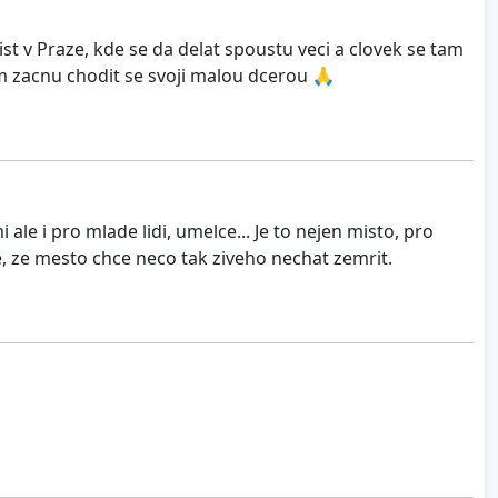
st v Praze, kde se da delat spoustu veci a clovek se tam
tam zacnu chodit se svoji malou dcerou 🙏
ale i pro mlade lidi, umelce... Je to nejen misto, pro
ne, ze mesto chce neco tak ziveho nechat zemrit.