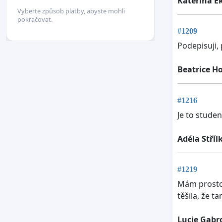
Kateřina E
Vyberte způsob platby, abyste mohli
pokračovat.
#1209
Podepisuji, 
Beatrice H
#1216
Je to stude
Adéla Stříl
#1219
Mám prostor
těšila, že t
Lucie Gabr