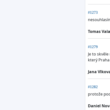
#1273
nesouhlasím
Tomas Val
#1279
Je to skvěle
který Praha
Jana Vlkov
#1282
protože pod
Daniel Nov