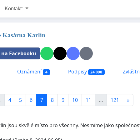
Kontakt:
e Kasárna Karlín
t na Facebooku
Oznámení
Podpisy
Zvláštní
4
24 090
.
4
5
6
7
8
9
10
11
...
121
»
ín jsou skvělé místo pro všechny. Nesmíme jako společnost d