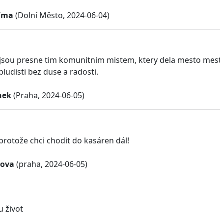
Šíma
(Dolní Město, 2024-06-04)
jsou presne tim komunitnim mistem, ktery dela mesto mes
ludisti bez duse a radosti.
nek
(Praha, 2024-06-05)
 protože chci chodit do kasáren dál!
rova
(praha, 2024-06-05)
u život