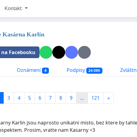
Kontakt:
e Kasárna Karlín
t na Facebooku
Oznámení
Podpisy
Zvláštní
4
24 090
3
4
5
6
7
8
9
...
121
»
arny Karlin jsou naprosto unikatni misto, bez ktere by tahle
respektem. Prosim, vratte nam Kasarny <3