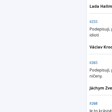
Lada Hall
#255
Podepisuji,
idioti
Václav Kro
#265
Podepisuji,
ničeny.
Jáchym Zve
#268
Je to krásné