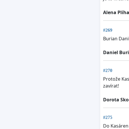
Alena Plíh
#269
Burian Dani
Daniel Bur
#270
Protože Kas
zavírat!
Dorota Sk
#275
Do Kasáren 