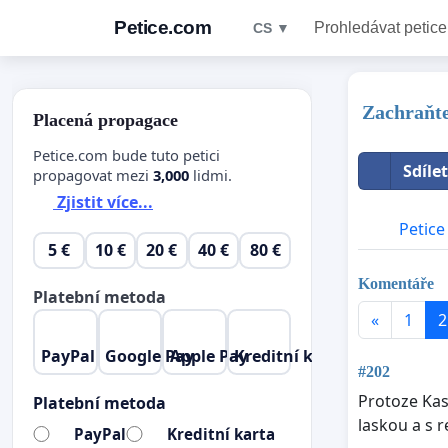
Petice.com
Prohledávat petice
CS ▼
Zachraňt
Placená propagace
Petice.com bude tuto petici
Sdíle
propagovat mezi
3,000
lidmi.
Zjistit více...
Petice
5 €
10 €
20 €
40 €
80 €
Komentáře
Platební metoda
«
1
2
PayPal
Google Pay
Apple Pay
Kreditní karta
#202
Protoze Kas
Platební metoda
laskou a s 
PayPal
Kreditní karta