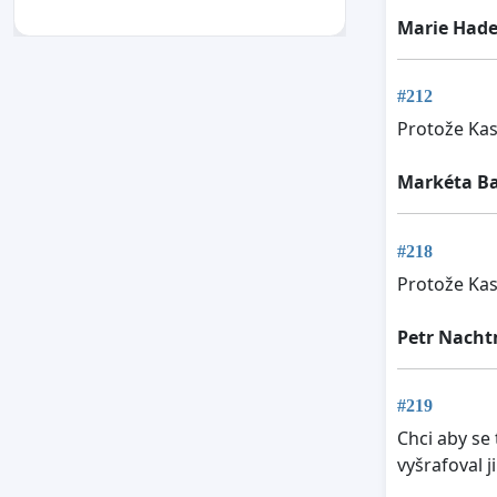
Marie Hade
#212
Protože Kasá
Markéta B
#218
Protože Kasá
Petr Nach
#219
Chci aby se
vyšrafoval j