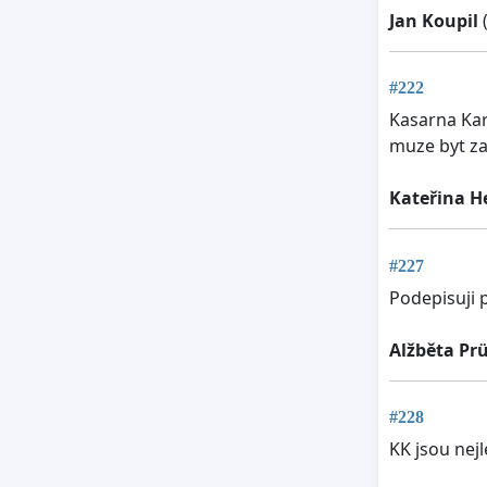
Jan Koupil
#222
Kasarna Kar
muze byt za
Kateřina H
#227
Podepisuji 
Alžběta Pr
#228
KK jsou nejl