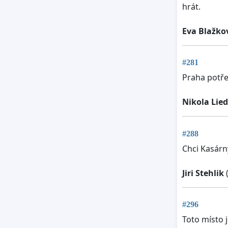
hrát.
Eva Blažko
#281
Praha potře
Nikola Lie
#288
Chci Kasárn
Jiri Stehlik
(
#296
Toto místo j