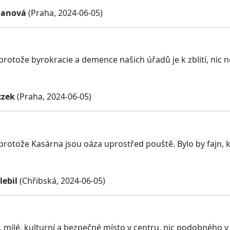
manová
(Praha, 2024-06-05)
 protože byrokracie a demence našich úřadů je k zblití, nic 
czek
(Praha, 2024-06-05)
 protože Kasárna jsou oáza uprostřed pouště. Bylo by fajn, 
lebil
(Chřibská, 2024-06-05)
, milé, kulturní a bezpečné místo v centru, nic podobného v