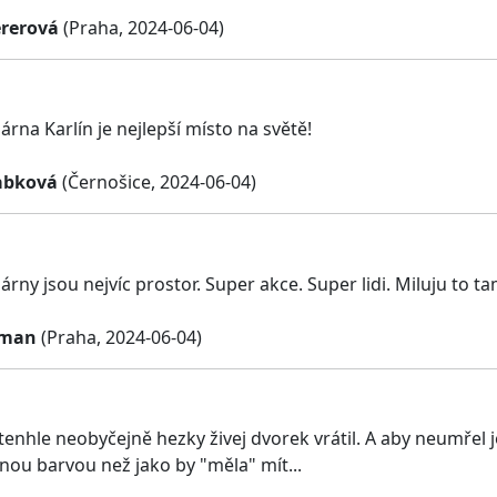
rerová
(Praha, 2024-06-04)
rna Karlín je nejlepší místo na světě!
abková
(Černošice, 2024-06-04)
rny jsou nejvíc prostor. Super akce. Super lidi. Miluju to t
tman
(Praha, 2024-06-04)
 tenhle neobyčejně hezky živej dvorek vrátil. A aby neumřel
inou barvou než jako by "měla" mít...