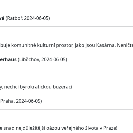
vá
(Ratboř, 2024-06-05)
buje komunitně kulturní prostor, jako jsou Kasárna. Neničte 
derhaus
(Liběchov, 2024-06-05)
y, nechci byrokratickou buzeraci
Praha, 2024-06-05)
e snad nejdůležitější oázou veřejného života v Praze!