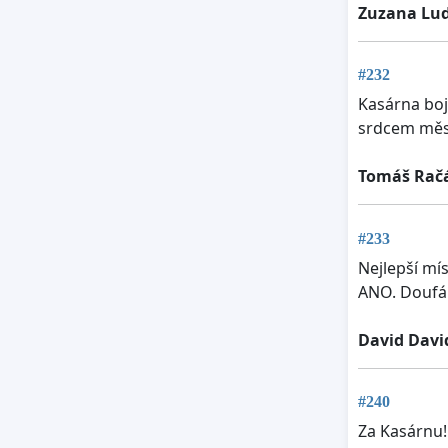
Zuzana Lu
#232
Kasárna boj
srdcem měst
Tomáš Rač
#233
Nejlepší mís
ANO. Doufám,
David Davi
#240
Za Kasárnu!