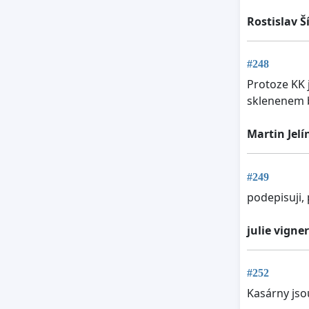
Rostislav 
#248
Protoze KK 
sklenenem b
Martin Jelí
#249
podepisuji,
julie vigne
#252
Kasárny jso