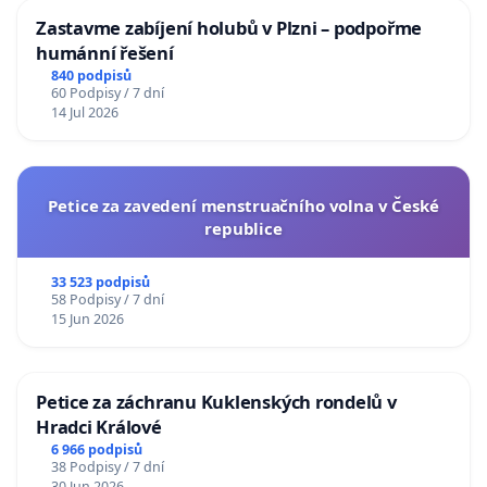
Zastavme zabíjení holubů v Plzni – podpořme
humánní řešení
840 podpisů
60 Podpisy / 7 dní
14 Jul 2026
Petice za zavedení menstruačního volna v České
republice
33 523 podpisů
58 Podpisy / 7 dní
15 Jun 2026
Petice za záchranu Kuklenských rondelů v
Hradci Králové
6 966 podpisů
38 Podpisy / 7 dní
30 Jun 2026