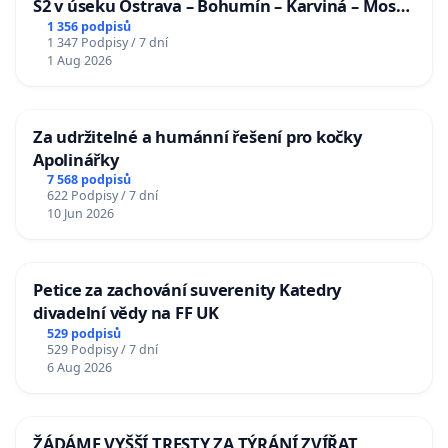
S2 v úseku Ostrava – Bohumín – Karviná – Mosty
u Jablunkova
1 356 podpisů
1 347 Podpisy / 7 dní
1 Aug 2026
Za udržitelné a humánní řešení pro kočky
Apolinářky
7 568 podpisů
622 Podpisy / 7 dní
10 Jun 2026
Petice za zachování suverenity Katedry
divadelní vědy na FF UK
529 podpisů
529 Podpisy / 7 dní
6 Aug 2026
ŽÁDÁME VYŠŠÍ TRESTY ZA TÝRÁNÍ ZVÍŘAT