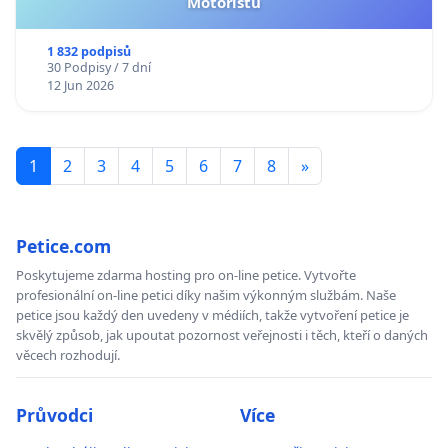
Motoristů
1 832 podpisů
30 Podpisy / 7 dní
12 Jun 2026
1
2
3
4
5
6
7
8
»
Petice.com
Poskytujeme zdarma hosting pro on-line petice. Vytvořte
profesionální on-line petici díky našim výkonným službám. Naše
petice jsou každý den uvedeny v médiích, takže vytvoření petice je
skvělý způsob, jak upoutat pozornost veřejnosti i těch, kteří o daných
věcech rozhodují.
Průvodci
Více