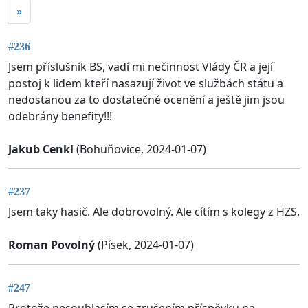
»
#236
Jsem příslušník BS, vadí mi nečinnost Vlády ČR a její
postoj k lidem kteří nasazují život ve službách státu a
nedostanou za to dostatečné ocenění a ještě jim jsou
odebrány benefity!!!
Jakub Cenkl
(Bohuňovice, 2024-01-07)
#237
Jsem taky hasič. Ale dobrovolný. Ale cítím s kolegy z HZS.
Roman Povolný
(Písek, 2024-01-07)
#247
Protože nesouhlasím se zrušením příspěvku na