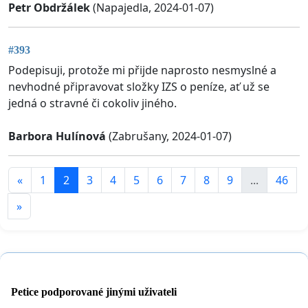
Petr Obdržálek
(Napajedla, 2024-01-07)
#393
Podepisuji, protože mi přijde naprosto nesmyslné a
nevhodné připravovat složky IZS o peníze, ať už se
jedná o stravné či cokoliv jiného.
Barbora Hulínová
(Zabrušany, 2024-01-07)
«
1
2
3
4
5
6
7
8
9
...
46
»
Petice podporované jinými uživateli