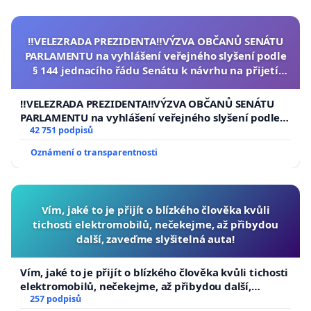
‼️VELEZRADA PREZIDENTA‼️VÝZVA OBČANŮ SENÁTU
PARLAMENTU na vyhlášení veřejného slyšení podle
§ 144 jednacího řádu Senátu k návrhu na přijetí
usnesení k podání ústavní žaloby na prezidenta
republiky
‼️VELEZRADA PREZIDENTA‼️VÝZVA OBČANŮ SENÁTU
PARLAMENTU na vyhlášení veřejného slyšení podle §
144 jednacího řádu Senátu k návrhu na přijetí
42 751 podpisů
usnesení k podání ústavní žaloby na prezidenta
Oznámení o transparentnosti
republiky
Vím, jaké to je přijít o blízkého člověka kvůli
tichosti elektromobilů, nečekejme, až přibydou
další, zaveďme slyšitelná auta!
Vím, jaké to je přijít o blízkého člověka kvůli tichosti
elektromobilů, nečekejme, až přibydou další,
zaveďme slyšitelná auta!
257 podpisů