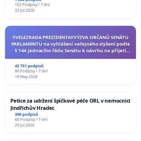
102 Podpisy / 7 dní
22 Jul 2026
‼️VELEZRADA PREZIDENTA‼️VÝZVA OBČANŮ SENÁTU
PARLAMENTU na vyhlášení veřejného slyšení podle
§ 144 jednacího řádu Senátu k návrhu na přijetí
usnesení k podání ústavní žaloby na prezidenta
republiky
42 751 podpisů
86 Podpisy / 7 dní
19 May 2026
Petice za udržení špičkové péče ORL v nemocnici
Jindřichův Hradec
398 podpisů
66 Podpisy / 7 dní
29 Jul 2026