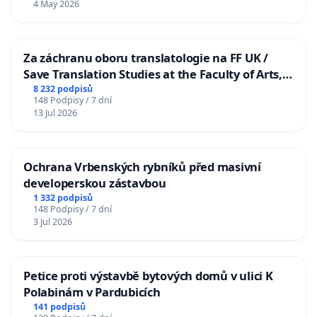
4 May 2026
Za záchranu oboru translatologie na FF UK /
Save Translation Studies at the Faculty of Arts,
Charles University
8 232 podpisů
148 Podpisy / 7 dní
13 Jul 2026
Ochrana Vrbenských rybníků před masivní
developerskou zástavbou
1 332 podpisů
148 Podpisy / 7 dní
3 Jul 2026
Petice proti výstavbě bytových domů v ulici K
Polabinám v Pardubicích
141 podpisů