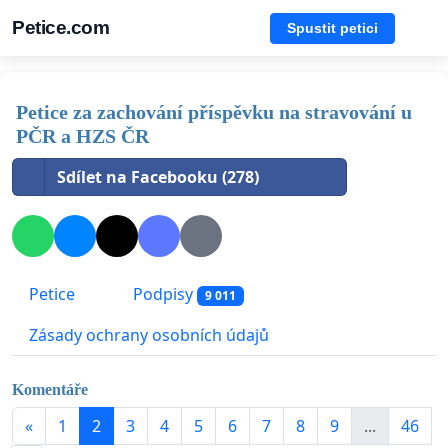
Petice.com
Spustit petici
Petice za zachování příspěvku na stravování u
PČR a HZS ČR
Sdílet na Facebooku (278)
Petice
Podpisy
9 011
Zásady ochrany osobních údajů
Komentáře
«
1
2
3
4
5
6
7
8
9
...
46