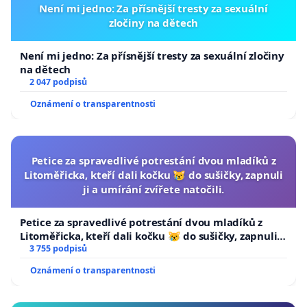
Není mi jedno: Za přísnější tresty za sexuální
zločiny na dětech
Není mi jedno: Za přísnější tresty za sexuální zločiny
na dětech
2 047 podpisů
Oznámení o transparentnosti
Petice za spravedlivé potrestání dvou mladíků z
Litoměřicka, kteří dali kočku 😿 do sušičky, zapnuli
ji a umírání zvířete natočili.
Petice za spravedlivé potrestání dvou mladíků z
Litoměřicka, kteří dali kočku 😿 do sušičky, zapnuli ji
a umírání zvířete natočili.
3 755 podpisů
Oznámení o transparentnosti