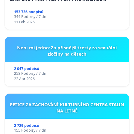
153 736 podpisů
344 Podpisy / 7 dní
11 Feb 2025
Není mi jedno: Za přísnější tresty za sexuální
zločiny na dětech
2 047 podpisů
258 Podpisy / 7 dní
22 Apr 2026
PETICE ZA ZACHOVÁNÍ KULTURNÍHO CENTRA STALIN
NA LETNÉ
2 729 podpisů
155 Podpisy / 7 dní