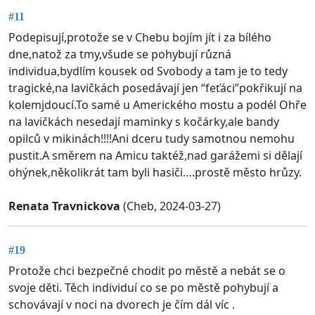
#11
Podepisují,protože se v Chebu bojím jít i za bílého
dne,natož za tmy,všude se pohybují různá
individua,bydlím kousek od Svobody a tam je to tedy
tragické,na lavičkách posedávají jen “feťáci”pokřikují na
kolemjdoucí.To samé u Amerického mostu a podél Ohře
na lavičkách nesedají maminky s kočárky,ale bandy
opilců v mikinách!!!!Ani dceru tudy samotnou nemohu
pustit.A směrem na Amicu taktéž,nad garážemi si dělají
ohýnek,několikrát tam byli hasiči….prostě město hrůzy.
Renata Travnickova
(Cheb, 2024-03-27)
#19
Protože chci bezpečné chodit po městě a nebát se o
svoje děti. Těch individuí co se po městě pohybují a
schovávají v noci na dvorech je čím dál víc .