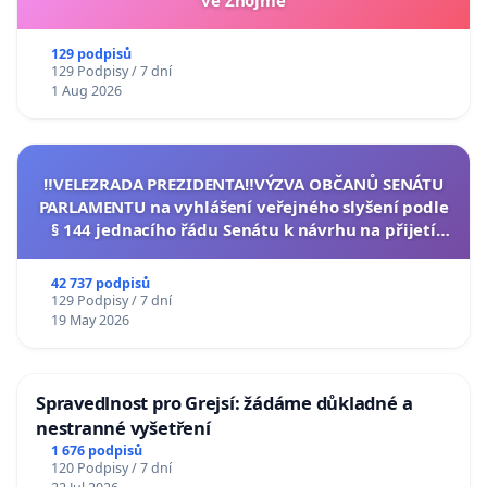
129 podpisů
129 Podpisy / 7 dní
1 Aug 2026
‼️VELEZRADA PREZIDENTA‼️VÝZVA OBČANŮ SENÁTU
PARLAMENTU na vyhlášení veřejného slyšení podle
§ 144 jednacího řádu Senátu k návrhu na přijetí
usnesení k podání ústavní žaloby na prezidenta
republiky
42 737 podpisů
129 Podpisy / 7 dní
19 May 2026
Spravedlnost pro Grejsí: žádáme důkladné a
nestranné vyšetření
1 676 podpisů
120 Podpisy / 7 dní