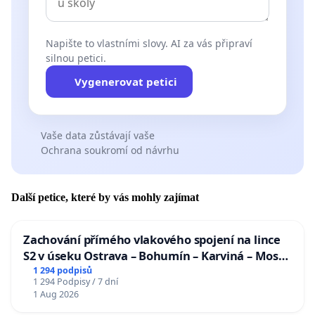
Napište to vlastními slovy. AI za vás připraví
silnou petici.
Vygenerovat petici
Vaše data zůstávají vaše
Ochrana soukromí od návrhu
Další petice, které by vás mohly zajímat
Zachování přímého vlakového spojení na lince
S2 v úseku Ostrava – Bohumín – Karviná – Mosty
u Jablunkova
1 294 podpisů
1 294 Podpisy / 7 dní
1 Aug 2026