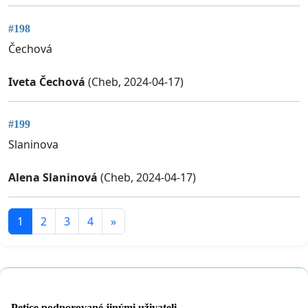
#198
Čechová
Iveta Čechová
(Cheb, 2024-04-17)
#199
Slaninova
Alena Slaninová
(Cheb, 2024-04-17)
1
2
3
4
»
Petice podporované jinými uživateli