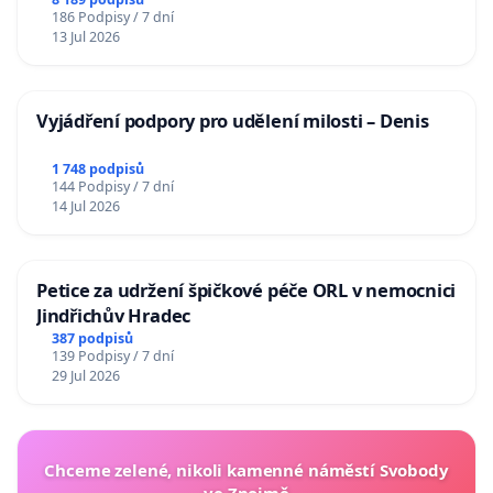
Charles University
186 Podpisy / 7 dní
13 Jul 2026
Vyjádření podpory pro udělení milosti – Denis
1 748 podpisů
144 Podpisy / 7 dní
14 Jul 2026
Petice za udržení špičkové péče ORL v nemocnici
Jindřichův Hradec
387 podpisů
139 Podpisy / 7 dní
29 Jul 2026
Chceme zelené, nikoli kamenné náměstí Svobody
ve Znojmě