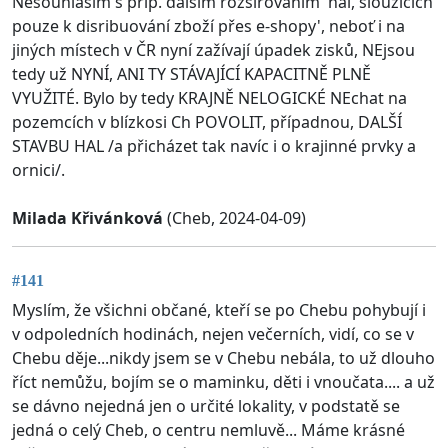
Nesouhlasím s příp. dalším rozšiřováním 'hal, sloužících
pouze k disribuování zboží přes e-shopy', neboť i na
jiných místech v ČR nyní zažívají úpadek zisků, NEjsou
tedy už NYNÍ, ANI TY STÁVAJÍCÍ KAPACITNĚ PLNĚ
VYUŽITÉ. Bylo by tedy KRAJNĚ NELOGICKÉ NEchat na
pozemcích v blízkosi Ch POVOLIT, případnou, DALŠÍ
STAVBU HAL /a přicházet tak navíc i o krajinné prvky a
ornici/.
Milada Křivánková
(Cheb, 2024-04-09)
#141
Myslím, že všichni občané, kteří se po Chebu pohybují i
v odpoledních hodinách, nejen večerních, vidí, co se v
Chebu děje...nikdy jsem se v Chebu nebála, to už dlouho
říct nemůžu, bojím se o maminku, děti i vnoučata.... a už
se dávno nejedná jen o určité lokality, v podstatě se
jedná o celý Cheb, o centru nemluvě... Máme krásné