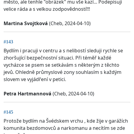
město, ale tenhle "obrázek" mu vše kazí... Podepisuji
velice ráda a s velkou zodpovědností!!!
Martina Svojtková
(Cheb, 2024-04-10)
#143
Bydlím i pracuji v centru a s nelibostí sleduji rychle se
zhoršující bezpečnostní situaci. Při téměř každé
vycházce se psem se setkávám s některým z těchto
jevů. Ohledně průmyslové zony souhlasím s každým
slovem ve vyjádření v petici.
Petra Hartmannová
(Cheb, 2024-04-10)
#145
Protože bydlím na Švédskem vrchu , kde žije v garážích
komunita bezdomovců a narkomanu a necítím se zde