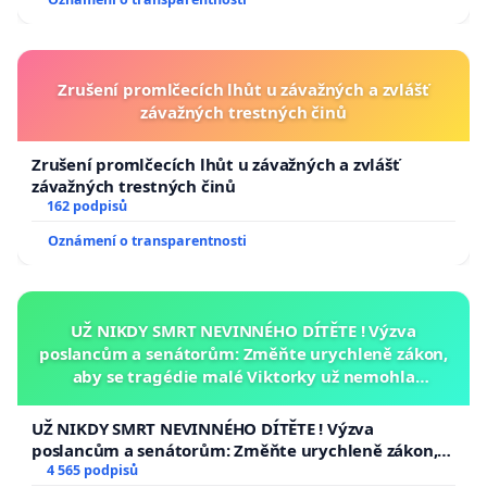
republiky
Zrušení promlčecích lhůt u závažných a zvlášť
závažných trestných činů
Zrušení promlčecích lhůt u závažných a zvlášť
závažných trestných činů
162 podpisů
Oznámení o transparentnosti
UŽ NIKDY SMRT NEVINNÉHO DÍTĚTE ! Výzva
poslancům a senátorům: Změňte urychleně zákon,
aby se tragédie malé Viktorky už nemohla
opakovat!
UŽ NIKDY SMRT NEVINNÉHO DÍTĚTE ! Výzva
poslancům a senátorům: Změňte urychleně zákon,
aby se tragédie malé Viktorky už nemohla opakovat!
4 565 podpisů