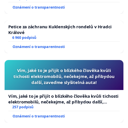
Oznámení o transparentnosti
Petice za záchranu Kuklenských rondelů v Hradci
Králové
6 960 podpisů
Oznámení o transparentnosti
Vím, jaké to je přijít o blízkého člověka kvůli
tichosti elektromobilů, nečekejme, až přibydou
další, zaveďme slyšitelná auta!
Vím, jaké to je přijít o blízkého člověka kvůli tichosti
elektromobilů, nečekejme, až přibydou další,
zaveďme slyšitelná auta!
257 podpisů
Oznámení o transparentnosti