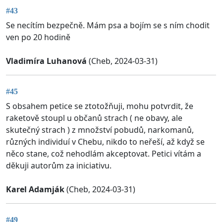
#43
Se necítím bezpečně. Mám psa a bojím se s ním chodit
ven po 20 hodině
Vladimíra Luhanová
(Cheb, 2024-03-31)
#45
S obsahem petice se ztotožňuji, mohu potvrdit, že
raketově stoupl u občanů strach ( ne obavy, ale
skutečný strach ) z množství pobudů, narkomanů,
různých individuí v Chebu, nikdo to neřeší, až když se
něco stane, což nehodlám akceptovat. Petici vítám a
děkuji autorům za iniciativu.
Karel Adamják
(Cheb, 2024-03-31)
#49