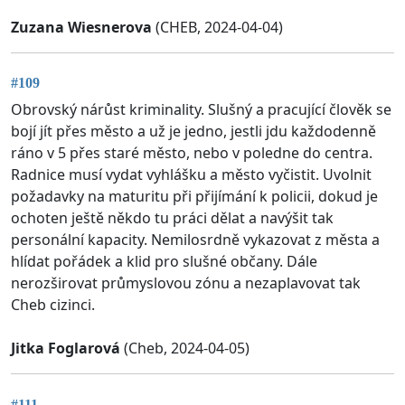
Zuzana Wiesnerova
(CHEB, 2024-04-04)
#109
Obrovský nárůst kriminality. Slušný a pracující člověk se
bojí jít přes město a už je jedno, jestli jdu každodenně
ráno v 5 přes staré město, nebo v poledne do centra.
Radnice musí vydat vyhlášku a město vyčistit. Uvolnit
požadavky na maturitu při přijímání k policii, dokud je
ochoten ještě někdo tu práci dělat a navýšit tak
personální kapacity. Nemilosrdně vykazovat z města a
hlídat pořádek a klid pro slušné občany. Dále
nerozširovat průmyslovou zónu a nezaplavovat tak
Cheb cizinci.
Jitka Foglarová
(Cheb, 2024-04-05)
#111