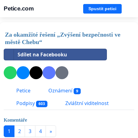
Petice.com
Spustit petici
Za okamžité řešení „Zvýšení bezpečnosti ve
městě Chebu“
Sdílet na Facebooku
Petice
Oznámení
9
Podpisy
Zvláštní viditelnost
603
Komentáře
1
2
3
4
»