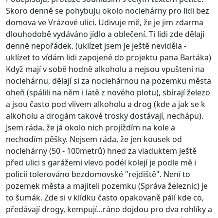
Skoro denně se pohybuju okolo noclehárny pro lidi bez
domova ve Vrázové ulici. Udivuje mě, že je jim zdarma
dlouhodobě vydáváno jídlo a oblečení. Ti lidi zde dělají
denně nepořádek. (uklízet jsem je ještě neviděla -
uklízet to vídám lidi zapojené do projektu pana Bartáka)
Když mají v sobě hodně alkoholu a nejsou vpušteni na
noclehárnu, dělají si za noclehárnou na pozemku města
oheň (spálili na něm i latě z nového plotu), sbírají železo
a jsou často pod vlivem alkoholu a drog (kde a jak se k
alkoholu a drogám takové trosky dostávají, nechápu).
Jsem ráda, že já okolo nich projíždím na kole a
nechodím pěšky. Nejsem ráda, že jen kousek od
noclehárny (50 - 100metrů) hned za viaduktem ještě
před ulici s garážemi vlevo podél kolejí je podle mě i
policií tolerováno bezdomovské "rejdiště". Není to
pozemek města a majiteli pozemku (Správa železnic) je
to šumák. Zde si v klídku často opakovaně pálí kde co,
předávají drogy, kempují...ráno dojdou pro dva rohlíky a