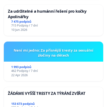
Za udržitelné a humánní řešení pro kočky
Apolinářky
7 475 podpisů
715 Podpisy / 7 dní
10 Jun 2026
Není mi jedno: Za přísnější tresty za sexuální
zločiny na dětech
1 993 podpisů
462 Podpisy / 7 dní
22 Apr 2026
ŽÁDÁME VYŠŠÍ TRESTY ZA TÝRÁNÍ ZVÍŘAT
153 673 podpisů