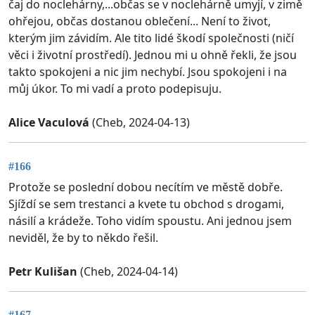
čaj do noclehárny,...občas se v noclehárně umyjí, v zimě
ohřejou, občas dostanou oblečení... Není to život,
kterým jim závidím. Ale tito lidé škodí společnosti (ničí
věci i životní prostředí). Jednou mi u ohně řekli, že jsou
takto spokojeni a nic jim nechybí. Jsou spokojeni i na
můj úkor. To mi vadí a proto podepisuju.
Alice Vaculová
(Cheb, 2024-04-13)
#166
Protože se poslední dobou necítím ve městě dobře.
Sjíždí se sem trestanci a kvete tu obchod s drogami,
násilí a krádeže. Toho vidím spoustu. Ani jednou jsem
neviděl, že by to někdo řešil.
Petr Kulišan
(Cheb, 2024-04-14)
#167