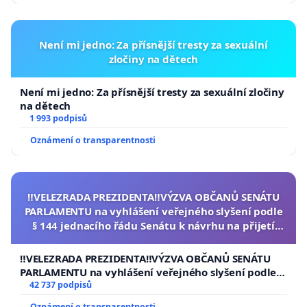
Není mi jedno: Za přísnější tresty za sexuální
zločiny na dětech
Není mi jedno: Za přísnější tresty za sexuální zločiny
na dětech
1 993 podpisů
Oznámení o transparentnosti
‼️VELEZRADA PREZIDENTA‼️VÝZVA OBČANŮ SENÁTU
PARLAMENTU na vyhlášení veřejného slyšení podle
§ 144 jednacího řádu Senátu k návrhu na přijetí
usnesení k podání ústavní žaloby na prezidenta
republiky
‼️VELEZRADA PREZIDENTA‼️VÝZVA OBČANŮ SENÁTU
PARLAMENTU na vyhlášení veřejného slyšení podle §
144 jednacího řádu Senátu k návrhu na přijetí
42 737 podpisů
usnesení k podání ústavní žaloby na prezidenta
Oznámení o transparentnosti