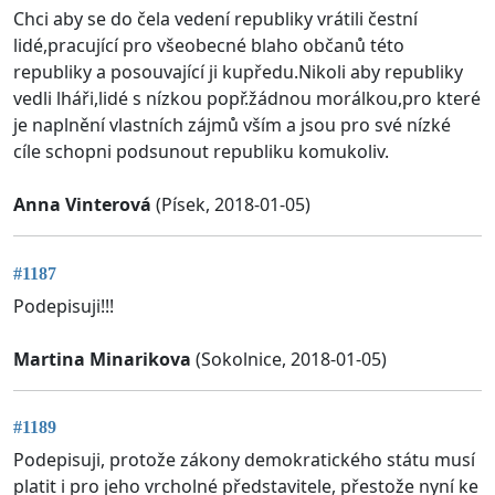
Chci aby se do čela vedení republiky vrátili čestní
lidé,pracující pro všeobecné blaho občanů této
republiky a posouvající ji kupředu.Nikoli aby republiky
vedli lháři,lidé s nízkou popř.žádnou morálkou,pro které
je naplnění vlastních zájmů vším a jsou pro své nízké
cíle schopni podsunout republiku komukoliv.
Anna Vinterová
(Písek, 2018-01-05)
#1187
Podepisuji!!!
Martina Minarikova
(Sokolnice, 2018-01-05)
#1189
Podepisuji, protože zákony demokratického státu musí
platit i pro jeho vrcholné představitele, přestože nyní ke