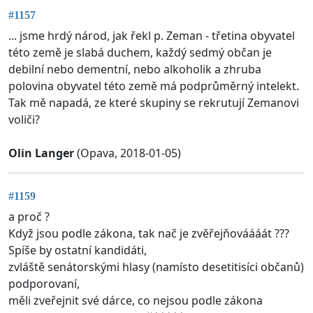
#1157
... jsme hrdý národ, jak řekl p. Zeman - třetina obyvatel
této země je slabá duchem, každý sedmý občan je
debilní nebo dementní, nebo alkoholik a zhruba
polovina obyvatel této země má podprůměrný intelekt.
Tak mě napadá, ze které skupiny se rekrutují Zemanovi
voliči?
Olin Langer
(Opava, 2018-01-05)
#1159
a proč ?
Když jsou podle zákona, tak nač je zvěřejňováááát ???
Spíše by ostatní kandidáti,
zvláště senátorskými hlasy (namísto desetitisíci občanů)
podporovaní,
měli zveřejnit své dárce, co nejsou podle zákona