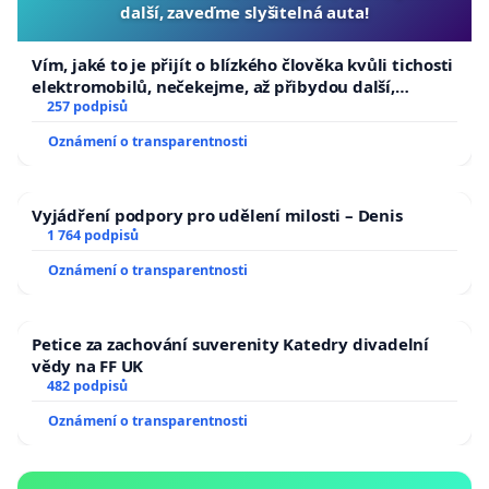
další, zaveďme slyšitelná auta!
Vím, jaké to je přijít o blízkého člověka kvůli tichosti
elektromobilů, nečekejme, až přibydou další,
zaveďme slyšitelná auta!
257 podpisů
Oznámení o transparentnosti
Vyjádření podpory pro udělení milosti – Denis
1 764 podpisů
Oznámení o transparentnosti
Petice za zachování suverenity Katedry divadelní
vědy na FF UK
482 podpisů
Oznámení o transparentnosti