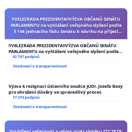
‼️VELEZRADA PREZIDENTA‼️VÝZVA OBČANŮ SENÁTU
PARLAMENTU na vyhlášení veřejného slyšení podle
§ 144 jednacího řádu Senátu k návrhu na přijetí
usnesení k podání ústavní žaloby na prezidenta
republiky
‼️VELEZRADA PREZIDENTA‼️VÝZVA OBČANŮ SENÁTU
PARLAMENTU na vyhlášení veřejného slyšení podle §
144 jednacího řádu Senátu k návrhu na přijetí
42 747 podpisů
usnesení k podání ústavní žaloby na prezidenta
Oznámení o transparentnosti
republiky
Výzva k rezignaci ústavního soudce JUDr. Josefa Baxy
pro ohrožení důvěry ve spravedlivý proces
17 274 podpisů
Oznámení o transparentnosti
Vyjádření veřejnosti a odpor proti záměru STC2879: