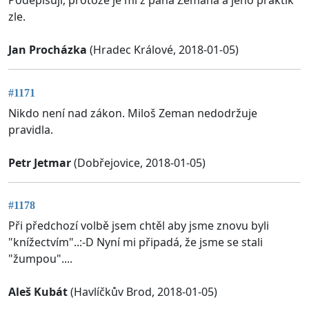
Podepisuji, protože je mi z pana Zemana a jeho praktik
zle.
Jan Procházka
(Hradec Králové, 2018-01-05)
#1171
Nikdo není nad zákon. Miloš Zeman nedodržuje
pravidla.
Petr Jetmar
(Dobřejovice, 2018-01-05)
#1178
Při předchozí volbě jsem chtěl aby jsme znovu byli
"knížectvím"..:-D Nyní mi připadá, že jsme se stali
"žumpou"....
Aleš Kubát
(Havlíčkův Brod, 2018-01-05)