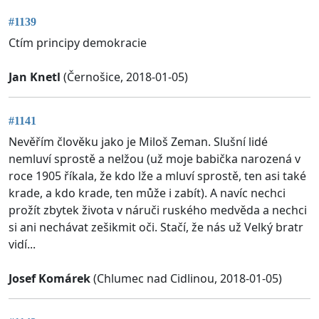
#1139
Ctím principy demokracie
Jan Knetl
(Černošice, 2018-01-05)
#1141
Nevěřím člověku jako je Miloš Zeman. Slušní lidé
nemluví sprostě a nelžou (už moje babička narozená v
roce 1905 říkala, že kdo lže a mluví sprostě, ten asi také
krade, a kdo krade, ten může i zabít). A navíc nechci
prožít zbytek života v náruči ruského medvěda a nechci
si ani nechávat zešikmit oči. Stačí, že nás už Velký bratr
vidí...
Josef Komárek
(Chlumec nad Cidlinou, 2018-01-05)