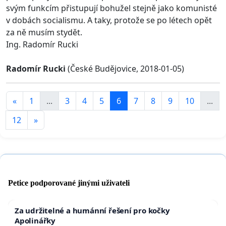
svým funkcím přistupují bohužel stejně jako komunisté
v dobách socialismu. A taky, protože se po létech opět
za ně musím stydět.
Ing. Radomír Rucki
Radomír Rucki
(České Budějovice, 2018-01-05)
«
1
...
3
4
5
6
7
8
9
10
...
12
»
Petice podporované jinými uživateli
Za udržitelné a humánní řešení pro kočky
Apolinářky