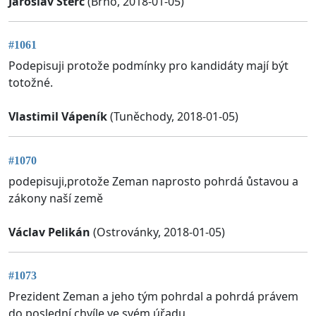
Jaroslav Šterc
(Brno, 2018-01-05)
#1061
Podepisuji protože podmínky pro kandidáty mají být
totožné.
Vlastimil Vápeník
(Tuněchody, 2018-01-05)
#1070
podepisuji,protože Zeman naprosto pohrdá ůstavou a
zákony naší země
Václav Pelikán
(Ostrovánky, 2018-01-05)
#1073
Prezident Zeman a jeho tým pohrdal a pohrdá právem
do poslední chvíle ve svém úřadu