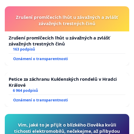
Zrušení promlčecích lhůt u závažných a zvlášť
závažných trestných činů
Zrušení promlčecích lhůt u závažných a zvlášť
závažných trestných činů
163 podpisů
Oznámení o transparentnosti
Petice za záchranu Kuklenských rondelů v Hradci
Králové
6 964 podpisů
Oznámení o transparentnosti
Vím, jaké to je přijít o blízkého člověka kvůli
tichosti elektromobilů, nečekejme, až přibydou