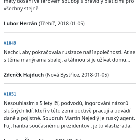
mety dosáhl ve férovém souboji s pravidly platícími pro
všechny stejně
Lubor Herzán
(Třebíč, 2018-01-05)
#1049
Nechci, aby pokračovala rusizace naší společnosti. Ať se
s těma manýrama sbalej, a táhnou si je užívat domu...
Zdeněk Hajduch
(Nová Bystřice, 2018-01-05)
#1051
Nesouhlasím s 5 lety lží, podvodů, ingorování názorů
slušných lidí, kteří v této zemi poctivě pracují a odvádí
daně a pojistné. Soudruh Martin Nejedlý je ruský agent.
Fuj, hanba současnému prezidentovi, je to vlastizrada.