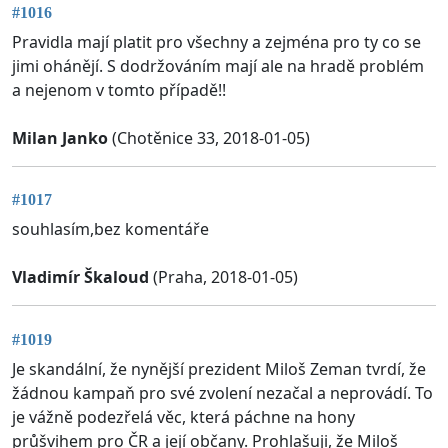
#1016
Pravidla mají platit pro všechny a zejména pro ty co se
jimi ohánějí. S dodržováním mají ale na hradě problém
a nejenom v tomto případě!!
Milan Janko
(Chotěnice 33, 2018-01-05)
#1017
souhlasím,bez komentáře
Vladimír Škaloud
(Praha, 2018-01-05)
#1019
Je skandální, že nynější prezident Miloš Zeman tvrdí, že
žádnou kampaň pro své zvolení nezačal a neprovádí. To
je vážně podezřelá věc, která páchne na hony
průšvihem pro ČR a její občany. Prohlašuji, že Miloš