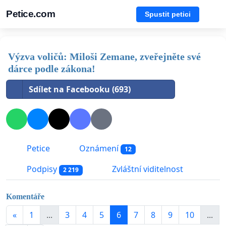
Petice.com
Spustit petici
Výzva voličů: Miloši Zemane, zveřejněte své
dárce podle zákona!
Sdílet na Facebooku (693)
Petice
Oznámení
12
Podpisy
Zvláštní viditelnost
2 219
Komentáře
«
1
...
3
4
5
6
7
8
9
10
...