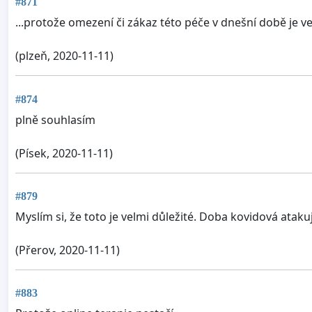
#871
...protože omezení či zákaz této péče v dnešní době je veli
(plzeň, 2020-11-11)
#874
plně souhlasím
(Písek, 2020-11-11)
#879
Myslím si, že toto je velmi důležité. Doba kovidová atak
(Přerov, 2020-11-11)
#883