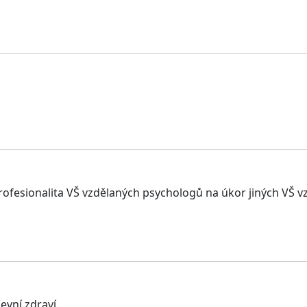
a profesionalita VŠ vzdělaných psychologů na úkor jiných VŠ 
evní zdraví.