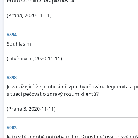
Protože online terapie nestačí
(Praha, 2020-11-11)
#894
Souhlasím
(Litvínovice, 2020-11-11)
#898
Je zarážející, že je oficiálně zpochybňována legitimita 
situaci pečovat o zdravý rozum klientů?
(Praha 3, 2020-11-11)
#903
Je to v této době potřeba mít možnost pečovat o své duš