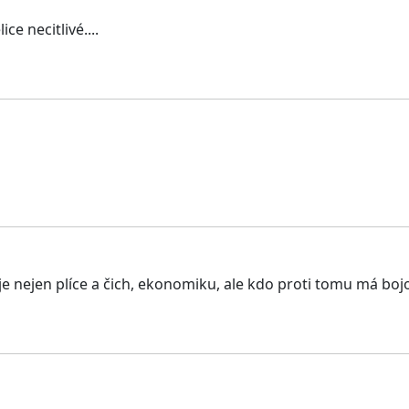
ce necitlivé....
uje nejen plíce a čich, ekonomiku, ale kdo proti tomu má bo