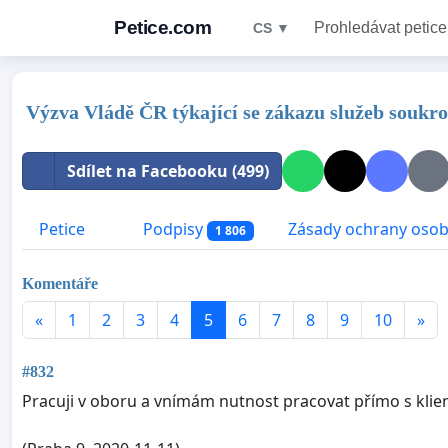
Petice.com
Prohledávat petice
CS ▼
Výzva Vládě ČR týkající se zákazu služeb souk
Sdílet na Facebooku (499)
Petice
Podpisy
Zásady ochrany osob
1 806
Komentáře
«
1
2
3
4
5
6
7
8
9
10
»
#832
Pracuji v oboru a vnímám nutnost pracovat přímo s klien