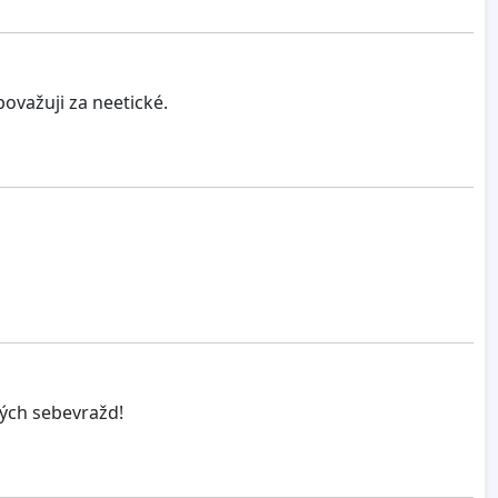
považuji za neetické.
ých sebevražd!