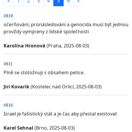
«
1
2
3
4
5
6
»
#810
očerňování, pronásledování a genocida musí být jednou
provždy vymýceny z lidské společnosti
Karolína Hronová
(Praha, 2025-08-03)
#811
Plně se stotožnuji s obsahem petice.
Jiri Kovarik
(Kostelec nad Orlicí, 2025-08-03)
#816
Izrael je fašistický stát a je čas aby přestal existovat
Karel Sehnal
(Brno, 2025-08-03)