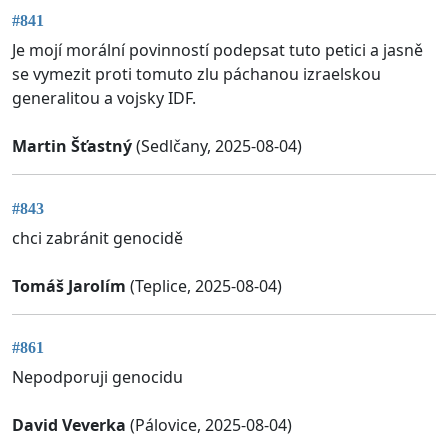
#841
Je mojí morální povinností podepsat tuto petici a jasně
se vymezit proti tomuto zlu páchanou izraelskou
generalitou a vojsky IDF.
Martin Šťastný
(Sedlčany, 2025-08-04)
#843
chci zabránit genocidě
Tomáš Jarolím
(Teplice, 2025-08-04)
#861
Nepodporuji genocidu
David Veverka
(Pálovice, 2025-08-04)