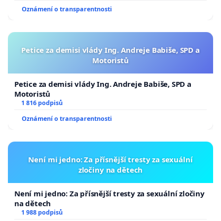
Oznámení o transparentnosti
Petice za demisi vlády Ing. Andreje Babiše, SPD a
Motoristů
Petice za demisi vlády Ing. Andreje Babiše, SPD a
Motoristů
1 816 podpisů
Oznámení o transparentnosti
Není mi jedno: Za přísnější tresty za sexuální
zločiny na dětech
Není mi jedno: Za přísnější tresty za sexuální zločiny
na dětech
1 988 podpisů