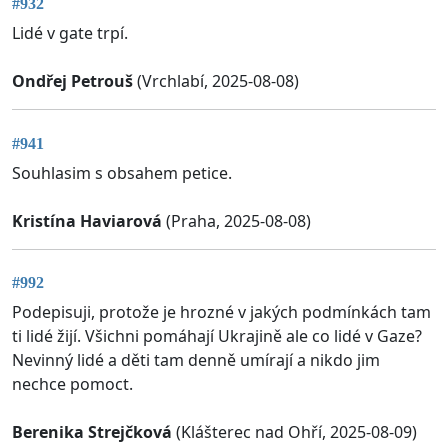
#932
Lidé v gate trpí.
Ondřej Petrouš
(Vrchlabí, 2025-08-08)
#941
Souhlasim s obsahem petice.
Kristína Haviarová
(Praha, 2025-08-08)
#992
Podepisuji, protože je hrozné v jakých podmínkách tam
ti lidé žijí. Všichni pomáhají Ukrajině ale co lidé v Gaze?
Nevinný lidé a děti tam denně umírají a nikdo jim
nechce pomoct.
Berenika Strejčková
(Klášterec nad Ohří, 2025-08-09)