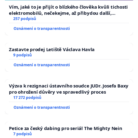
Vím, jaké to je přijít o blízkého člověka kvůli tichosti
elektromobilů, nečekejme, až přibydou další,
zaveďme slyšitelná auta!
257 podpisů
Oznámení o transparentnosti
Zastavte prodej Letiště Václava Havla
9 podpisů
Oznámení o transparentnosti
Výzva k rezignaci ústavního soudce JUDr. Josefa Baxy
pro ohrožení důvěry ve spravedlivý proces
17 272 podpisů
Oznámení o transparentnosti
Petice za český dabing pro seriál The Mighty Nein
7 podpisů