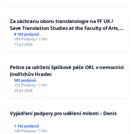
Za záchranu oboru translatologie na FF UK /
Save Translation Studies at the Faculty of Arts,
Charles University
8 183 podpisů
189 Podpisy / 7 dní
13 Jul 2026
Petice za udržení špičkové péče ORL v nemocnici
Jindřichův Hradec
385 podpisů
152 Podpisy / 7 dní
29 Jul 2026
Vyjádření podpory pro udělení milosti – Denis
1 742 podpisů
140 Podpisy / 7 dní