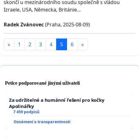
skončí u mezinárodního soudu společně s vládou
Izraele, USA, Německa, Británie...
Radek Zvánovec
(Praha, 2025-08-09)
«
1
2
3
4
5
6
»
Petice podporované jinými uživateli
Za udržitelné a humánní řešení pro kočky
Apolinářky
7 459 podpisů
Oznámení o transparentnosti