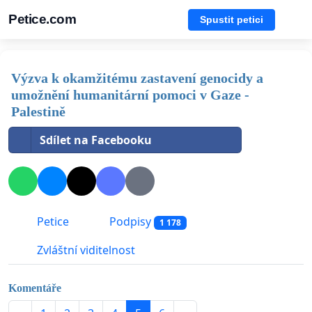
Petice.com
Spustit petici
Výzva k okamžitému zastavení genocidy a
umožnění humanitární pomoci v Gaze -
Palestině
Sdílet na Facebooku
Petice
Podpisy
1 178
Zvláštní viditelnost
Komentáře