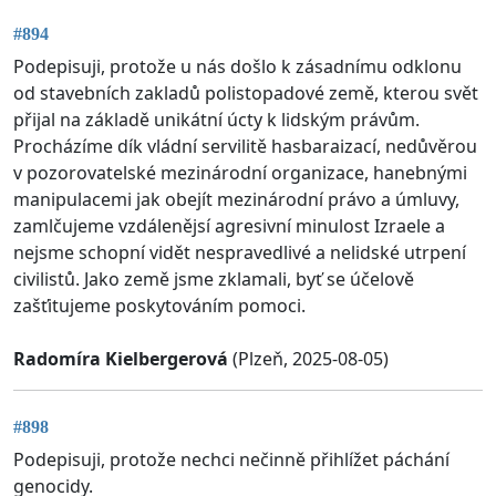
#894
Podepisuji, protože u nás došlo k zásadnímu odklonu
od stavebních zakladů polistopadové země, kterou svět
přijal na základě unikátní úcty k lidským právům.
Procházíme dík vládní servilitě hasbaraizací, nedůvěrou
v pozorovatelské mezinárodní organizace, hanebnými
manipulacemi jak obejít mezinárodní právo a úmluvy,
zamlčujeme vzdálenějsí agresivní minulost Izraele a
nejsme schopní vidět nespravedlivé a nelidské utrpení
civilistů. Jako země jsme zklamali, byť se účelově
zašťitujeme poskytováním pomoci.
Radomíra Kielbergerová
(Plzeň, 2025-08-05)
#898
Podepisuji, protože nechci nečinně přihlížet páchání
genocidy.