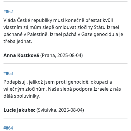
#862
Vláda České republiky musí konečně přestat kvůli
vlastním zájmům slepě omlouvat zločiny Státu Izrael
páchané v Palestině. Izrael páchá v Gaze genocidu a je
třeba jednat.
Anna Kostková
(Praha, 2025-08-04)
#863
Podepisuji, jelikož jsem proti genocidě, okupaci a
válečným zločinům. Naše slepá podpora Izraele z nás
dělá spoluviníky.
Lucie Jakubec
(Svitávka, 2025-08-04)
#864