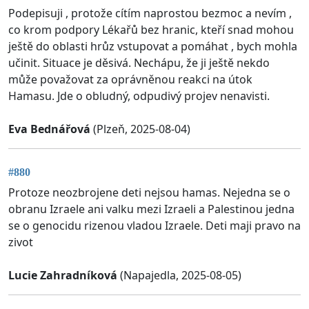
Podepisuji , protože cítím naprostou bezmoc a nevím ,
co krom podpory Lékařů bez hranic, kteří snad mohou
ještě do oblasti hrůz vstupovat a pomáhat , bych mohla
učinit. Situace je děsivá. Nechápu, že ji ještě nekdo
může považovat za oprávněnou reakci na útok
Hamasu. Jde o obludný, odpudivý projev nenavisti.
Eva Bednářová
(Plzeň, 2025-08-04)
#880
Protoze neozbrojene deti nejsou hamas. Nejedna se o
obranu Izraele ani valku mezi Izraeli a Palestinou jedna
se o genocidu rizenou vladou Izraele. Deti maji pravo na
zivot
Lucie Zahradníková
(Napajedla, 2025-08-05)