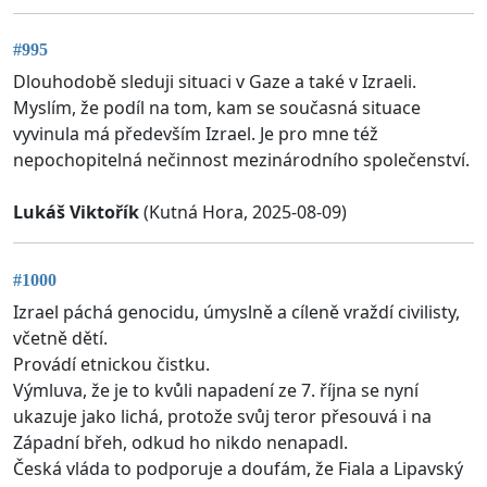
#995
Dlouhodobě sleduji situaci v Gaze a také v Izraeli.
Myslím, že podíl na tom, kam se současná situace
vyvinula má především Izrael. Je pro mne též
nepochopitelná nečinnost mezinárodního společenství.
Lukáš Viktořík
(Kutná Hora, 2025-08-09)
#1000
Izrael páchá genocidu, úmyslně a cíleně vraždí civilisty,
včetně dětí.
Provádí etnickou čistku.
Výmluva, že je to kvůli napadení ze 7. října se nyní
ukazuje jako lichá, protože svůj teror přesouvá i na
Západní břeh, odkud ho nikdo nenapadl.
Česká vláda to podporuje a doufám, že Fiala a Lipavský