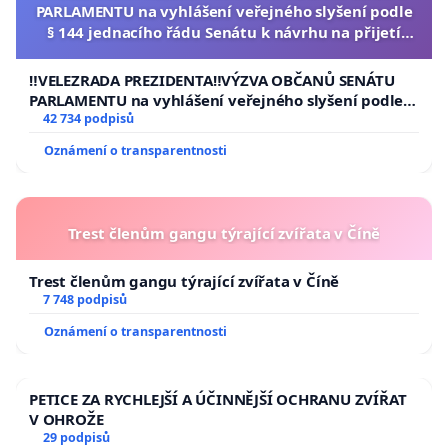
PARLAMENTU na vyhlášení veřejného slyšení podle
§ 144 jednacího řádu Senátu k návrhu na přijetí
usnesení k podání ústavní žaloby na prezidenta
republiky
‼️VELEZRADA PREZIDENTA‼️VÝZVA OBČANŮ SENÁTU
PARLAMENTU na vyhlášení veřejného slyšení podle §
144 jednacího řádu Senátu k návrhu na přijetí
42 734 podpisů
usnesení k podání ústavní žaloby na prezidenta
Oznámení o transparentnosti
republiky
Trest členům gangu týrající zvířata v Číně
Trest členům gangu týrající zvířata v Číně
7 748 podpisů
Oznámení o transparentnosti
PETICE ZA RYCHLEJŠÍ A ÚČINNĚJŠÍ OCHRANU ZVÍŘAT
V OHROŽE
29 podpisů