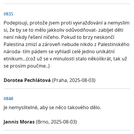
#835
Podepisuji, protože jsem proti vyvražďování a nemyslím
si, že by se to mělo jakkoliv odůvodňovat- zabíjet děti
není nikdy řešení ničeho. Pokud to brzy neskončí
Palestina zmizí a zároveň nebude nikdo z Palestinského
národa- tím pádem se vyhladí celé jedno unikátní
etnikum…(což už se v minulosti stalo několikrát, tak už
se prosím poučme..)
Dorotea Pechlátová
(Praha, 2025-08-03)
#840
Je nemyslitelné, aby se něco takového dělo.
Jannis Moras
(Brno, 2025-08-03)