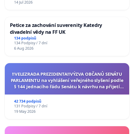
14 Jul 2026
Petice za zachování suverenity Katedry
divadelní vědy na FF UK
134 podpisů
134 Podpisy / 7 dní
6 Aug 2026
‼️VELEZRADA PREZIDENTA‼️VÝZVA OBČANŮ SENÁTU
PARLAMENTU na vyhlášení veřejného slyšení podle
§ 144 jednacího řádu Senátu k návrhu na přijetí
usnesení k podání ústavní žaloby na prezidenta
republiky
42 734 podpisů
131 Podpisy / 7 dní
19 May 2026