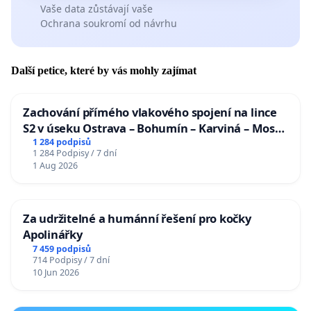
Vaše data zůstávají vaše
Ochrana soukromí od návrhu
Další petice, které by vás mohly zajímat
Zachování přímého vlakového spojení na lince
S2 v úseku Ostrava – Bohumín – Karviná – Mosty
u Jablunkova
1 284 podpisů
1 284 Podpisy / 7 dní
1 Aug 2026
Za udržitelné a humánní řešení pro kočky
Apolinářky
7 459 podpisů
714 Podpisy / 7 dní
10 Jun 2026