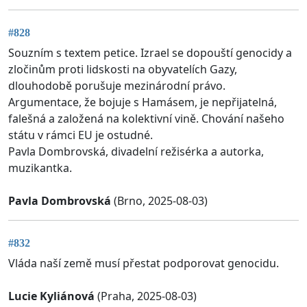
#828
Souzním s textem petice. Izrael se dopouští genocidy a
zločinům proti lidskosti na obyvatelích Gazy,
dlouhodobě porušuje mezinárodní právo.
Argumentace, že bojuje s Hamásem, je nepřijatelná,
falešná a založená na kolektivní vině. Chování našeho
státu v rámci EU je ostudné.
Pavla Dombrovská, divadelní režisérka a autorka,
muzikantka.
Pavla Dombrovská
(Brno, 2025-08-03)
#832
Vláda naší země musí přestat podporovat genocidu.
Lucie Kyliánová
(Praha, 2025-08-03)