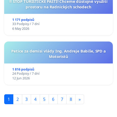
‼️ STOP TURISTICKÉ PASTI! Chceme důstojné využití
prostoru na Radnických schodech
1 171 podpisů
33 Podpisy / 7 dní
6 May 2026
Petice za demisi vlády Ing. Andreje Babiše, SPD a
Motoristů
1 816 podpisů
24 Podpisy / 7 dní
12 Jun 2026
1
2
3
4
5
6
7
8
»