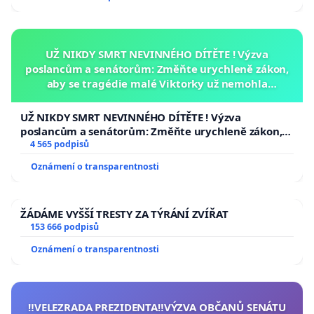
UŽ NIKDY SMRT NEVINNÉHO DÍTĚTE ! Výzva
poslancům a senátorům: Změňte urychleně zákon,
aby se tragédie malé Viktorky už nemohla
opakovat!
UŽ NIKDY SMRT NEVINNÉHO DÍTĚTE ! Výzva
poslancům a senátorům: Změňte urychleně zákon,
aby se tragédie malé Viktorky už nemohla opakovat!
4 565 podpisů
Oznámení o transparentnosti
ŽÁDÁME VYŠŠÍ TRESTY ZA TÝRÁNÍ ZVÍŘAT
153 666 podpisů
Oznámení o transparentnosti
‼️VELEZRADA PREZIDENTA‼️VÝZVA OBČANŮ SENÁTU