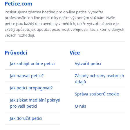
Petice.com
Poskytujeme zdarma hosting pro on-line petice. Vytvořte
profesionální on-line petici díky našim výkonným službám. Naše
petice jsou každý den uvedeny v médiích, takže vytvoření petice je
skvělý způsob, jak upoutat pozornost veřejnosti i těch, kteří o daných
věcech rozhodují.
Průvodci
Více
Jak zahájit online petici
Vytvořit petici
Jak napsat petici?
Zásady ochrany osobních
údajů
Jak petici propagovat?
Správa souborů cookie
Jak získat mediální pokrytí
pro vaši petici
O nás
Jak doručit petici