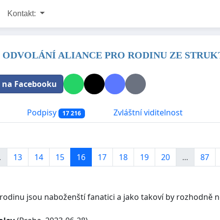
Kontakt:
 ODVOLÁNÍ ALIANCE PRO RODINU ZE STRUK
t na Facebooku
Podpisy
Zvláštní viditelnost
17 216
.
13
14
15
16
17
18
19
20
...
87
rodinu jsou naboženští fanatici a jako takoví by rozhodně nem