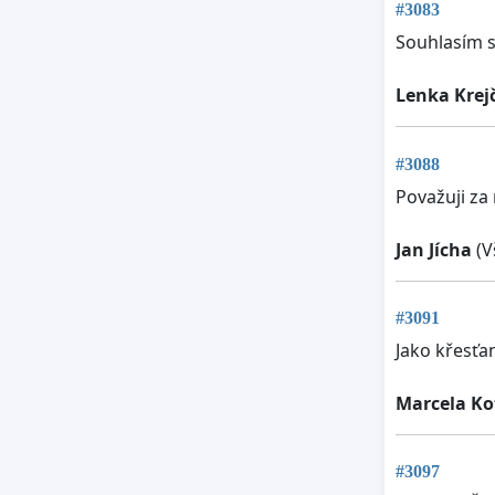
#3083
Souhlasím s
Lenka Krejč
#3088
Považuji za
Jan Jícha
(V
#3091
Jako křesťan
Marcela Ko
#3097