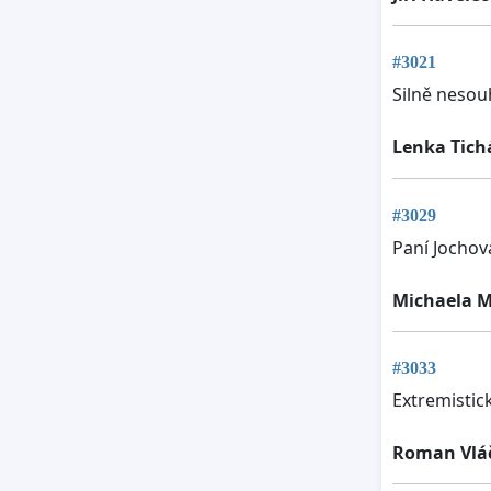
#3021
Silně nesou
Lenka Tich
#3029
Paní Jochov
Michaela 
#3033
Extremistic
Roman Vláč