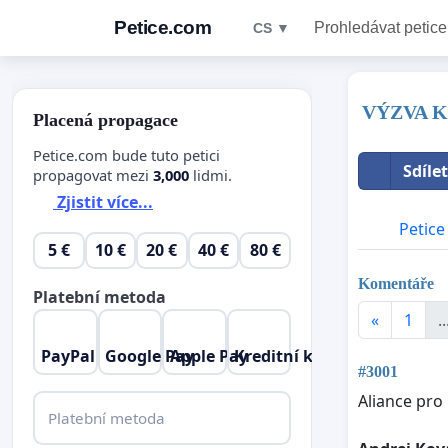
Petice.com
Prohledávat petice
CS ▼
VÝZVA K
Placená propagace
Petice.com bude tuto petici
Sdíle
propagovat mezi
3,000
lidmi.
Zjistit více...
Petice
5 €
10 €
20 €
40 €
80 €
Komentáře
Platební metoda
«
1
..
PayPal
Google Pay
Apple Pay
Kreditní karta
#3001
Aliance pro 
Platební metoda