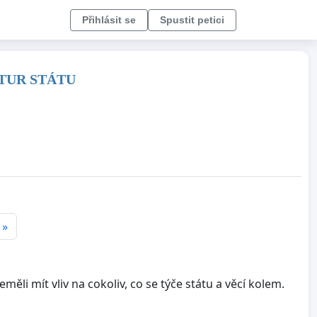
Přihlásit se
Spustit petici
TUR STÁTU
»
ěli mít vliv na cokoliv, co se týče státu a věcí kolem.