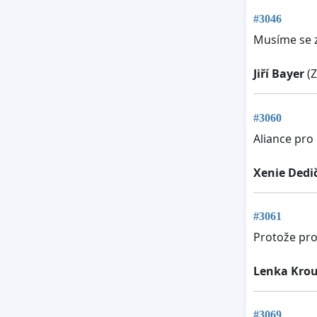
#3046
Musíme se za
Jiří Bayer
(Z
#3060
Aliance pro
Xenie Dedi
#3061
Protože pro
Lenka Kro
#3069