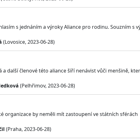
hlasím s jednáním a výroky Aliance pro rodinu. Souzním s vý
á
(Lovosice, 2023-06-28)
á a další členové této aliance šíří nenávist vůči menšině, k
Medková
(Pelhřimov, 2023-06-28)
ké organizace by neměli mít zastoupení ve státních sférách
il
(Praha, 2023-06-28)