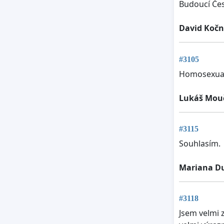
Budoucí Če
David Kočn
#3105
Homosexuali
Lukáš Mou
#3115
Souhlasím.
Mariana D
#3118
Jsem velmi 