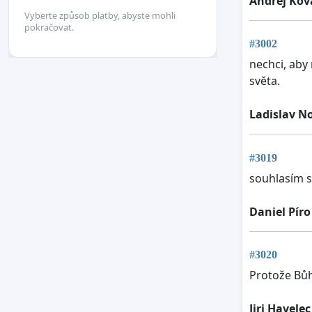
Andrej Kov
Vyberte způsob platby, abyste mohli
pokračovat.
#3002
nechci, aby 
světa.
Ladislav N
#3019
souhlasím s
Daniel Píro
#3020
Protože Bůh
Jiri Havelec