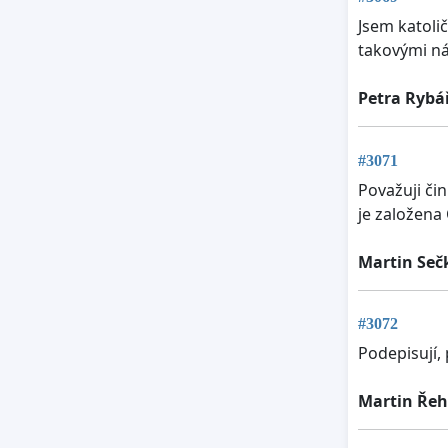
Jsem katoli
takovými ná
Petra Rybá
#3071
Považuji či
je založena
Martin Seč
#3072
Podepisují,
Martin Ře