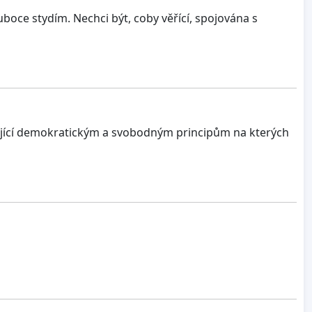
uboce stydím. Nechci být, coby věřící, spojována s
rující demokratickým a svobodným principům na kterých