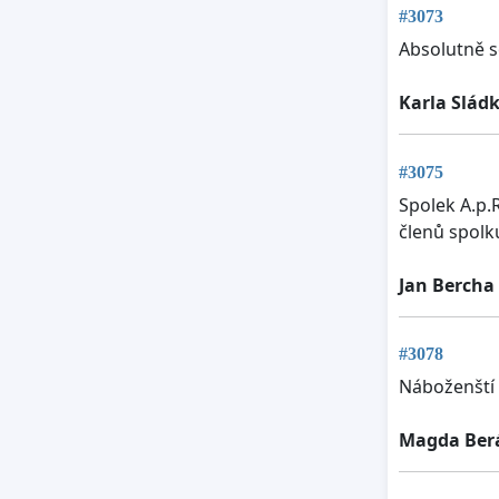
#3073
Absolutně s
Karla Slád
#3075
Spolek A.p.
členů spolku
Jan Bercha
#3078
Náboženští 
Magda Ber