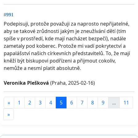
#991
Podepisuji, protože považuji za naprosto nepřijatelné,
aby se takové zrůdnosti jakým je zneužívání dětí (tím
spíše v prostředí, kde mají nacházet bezpečí), nadále
zametaly pod koberec. Protože mi vadí pokrytectví a
papalášství našich církevních představitelů. To, že mají
kněží být biskupovi podřízeni a přijmout cokoliv,
nemůže a nesmí platit absolutně.
Veronika Plešková
(Praha, 2025-02-16)
«
1
2
3
4
5
6
7
8
9
...
11
»