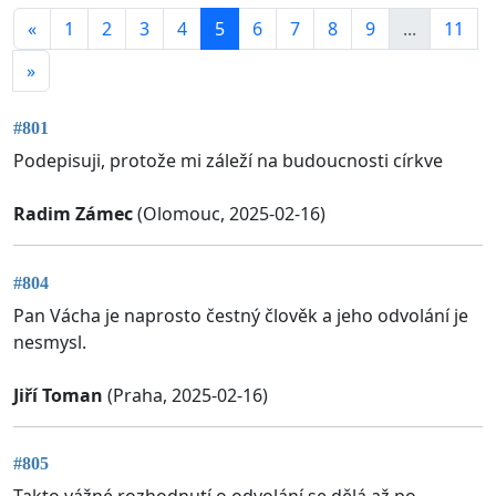
«
1
2
3
4
5
6
7
8
9
...
11
»
#801
Podepisuji, protože mi záleží na budoucnosti církve
Radim Zámec
(Olomouc, 2025-02-16)
#804
Pan Vácha je naprosto čestný člověk a jeho odvolání je
nesmysl.
Jiří Toman
(Praha, 2025-02-16)
#805
Takto vážné rozhodnutí o odvolání se dělá až po