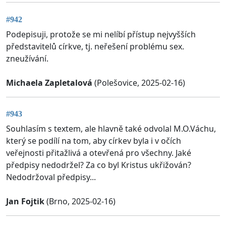
#942
Podepisuji, protože se mi nelíbí přístup nejvyšších
představitelů církve, tj. neřešení problému sex.
zneužívání.
Michaela Zapletalová
(Polešovice, 2025-02-16)
#943
Souhlasím s textem, ale hlavně také odvolal M.O.Váchu,
který se podílí na tom, aby církev byla i v očích
veřejnosti přitažlivá a otevřená pro všechny. Jaké
předpisy nedodržel? Za co byl Kristus ukřižován?
Nedodržoval předpisy...
Jan Fojtik
(Brno, 2025-02-16)