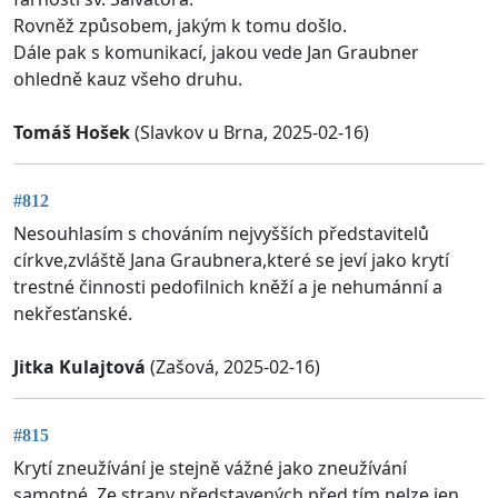
Rovněž způsobem, jakým k tomu došlo.
Dále pak s komunikací, jakou vede Jan Graubner
ohledně kauz všeho druhu.
Tomáš Hošek
(Slavkov u Brna, 2025-02-16)
#812
Nesouhlasím s chováním nejvyšších představitelů
církve,zvláště Jana Graubnera,které se jeví jako krytí
trestné činnosti pedofilnich kněží a je nehumánní a
nekřesťanské.
Jitka Kulajtová
(Zašová, 2025-02-16)
#815
Krytí zneužívání je stejně vážné jako zneužívání
samotné. Ze strany představených před tím nelze jen