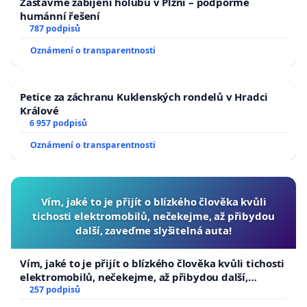
Zastavme zabíjení holubů v Plzni – podpořme
humánní řešení
787 podpisů
Oznámení o transparentnosti
Petice za záchranu Kuklenských rondelů v Hradci
Králové
6 957 podpisů
Oznámení o transparentnosti
Vím, jaké to je přijít o blízkého člověka kvůli
tichosti elektromobilů, nečekejme, až přibydou
další, zaveďme slyšitelná auta!
Vím, jaké to je přijít o blízkého člověka kvůli tichosti
elektromobilů, nečekejme, až přibydou další,
zaveďme slyšitelná auta!
257 podpisů