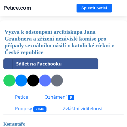
Petice.com
Spustit petici
Výzva k odstoupení arcibiskupa Jana
Graubnera a zřízení nezávislé komise pro
případy sexuálního násilí v katolické církvi v
České republice
Sdílet na Facebooku
Petice
Oznámení
9
Podpisy
Zvláštní viditelnost
2 046
Komentáře