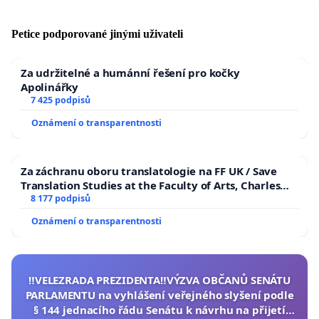
Petice podporované jinými uživateli
Za udržitelné a humánní řešení pro kočky
Apolinářky
7 425 podpisů
Oznámení o transparentnosti
Za záchranu oboru translatologie na FF UK / Save
Translation Studies at the Faculty of Arts, Charles
University
8 177 podpisů
Oznámení o transparentnosti
‼️VELEZRADA PREZIDENTA‼️VÝZVA OBČANŮ SENÁTU
PARLAMENTU na vyhlášení veřejného slyšení podle
§ 144 jednacího řádu Senátu k návrhu na přijetí