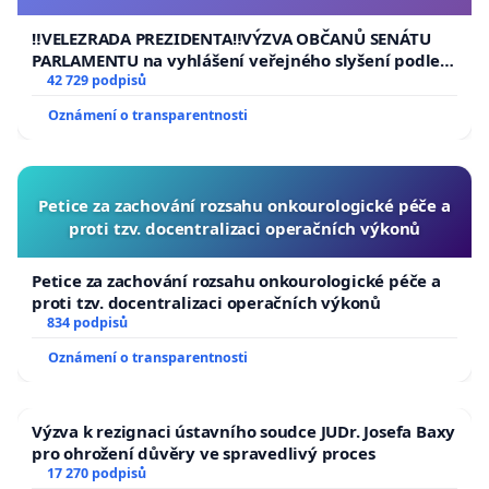
usnesení k podání ústavní žaloby na prezidenta
republiky
‼️VELEZRADA PREZIDENTA‼️VÝZVA OBČANŮ SENÁTU
PARLAMENTU na vyhlášení veřejného slyšení podle §
144 jednacího řádu Senátu k návrhu na přijetí
42 729 podpisů
usnesení k podání ústavní žaloby na prezidenta
Oznámení o transparentnosti
republiky
Petice za zachování rozsahu onkourologické péče a
proti tzv. docentralizaci operačních výkonů
Petice za zachování rozsahu onkourologické péče a
proti tzv. docentralizaci operačních výkonů
834 podpisů
Oznámení o transparentnosti
Výzva k rezignaci ústavního soudce JUDr. Josefa Baxy
pro ohrožení důvěry ve spravedlivý proces
17 270 podpisů