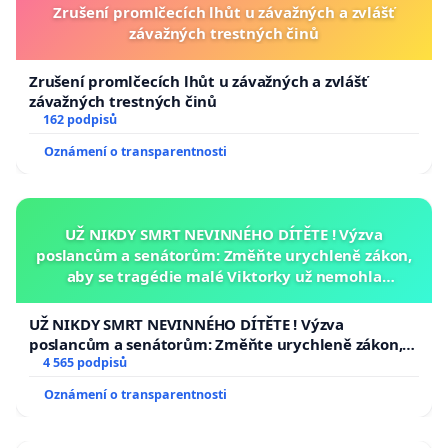
Zrušení promlčecích lhůt u závažných a zvlášť
závažných trestných činů
Zrušení promlčecích lhůt u závažných a zvlášť
závažných trestných činů
162 podpisů
Oznámení o transparentnosti
UŽ NIKDY SMRT NEVINNÉHO DÍTĚTE ! Výzva
poslancům a senátorům: Změňte urychleně zákon,
aby se tragédie malé Viktorky už nemohla
opakovat!
UŽ NIKDY SMRT NEVINNÉHO DÍTĚTE ! Výzva
poslancům a senátorům: Změňte urychleně zákon,
aby se tragédie malé Viktorky už nemohla opakovat!
4 565 podpisů
Oznámení o transparentnosti