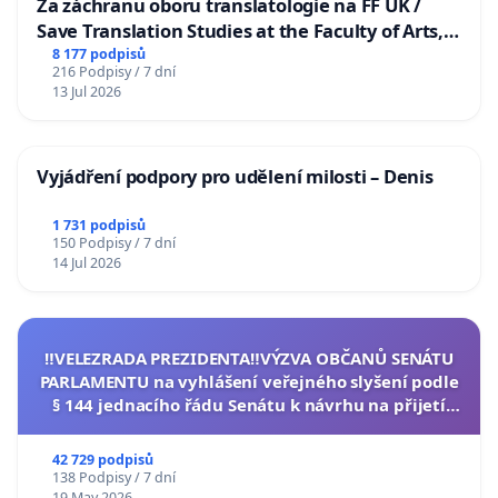
Za záchranu oboru translatologie na FF UK /
Save Translation Studies at the Faculty of Arts,
Charles University
8 177 podpisů
216 Podpisy / 7 dní
13 Jul 2026
Vyjádření podpory pro udělení milosti – Denis
1 731 podpisů
150 Podpisy / 7 dní
14 Jul 2026
‼️VELEZRADA PREZIDENTA‼️VÝZVA OBČANŮ SENÁTU
PARLAMENTU na vyhlášení veřejného slyšení podle
§ 144 jednacího řádu Senátu k návrhu na přijetí
usnesení k podání ústavní žaloby na prezidenta
republiky
42 729 podpisů
138 Podpisy / 7 dní
19 May 2026