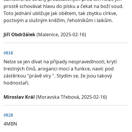
prostě schovávat hlavu do písku a čekat na boží soud.
Toto jednání ubližuje jak obětem, tak zbytku církve,
poctivým a slušným kněžím, řeholníkům i laikům.
Jiří Obdržálek
(Malenice, 2025-02-16)
#818
Nelze se jen dívat na případy nespravedlnosti, krytí
trestných činů, aroganci moci a funkce, navíc pod
zástěrkou "právě víry ". Stydím se, že jsou takový
hodnostaři.
Miroslav Král
(Moravska Třebová, 2025-02-16)
#828
4MBN