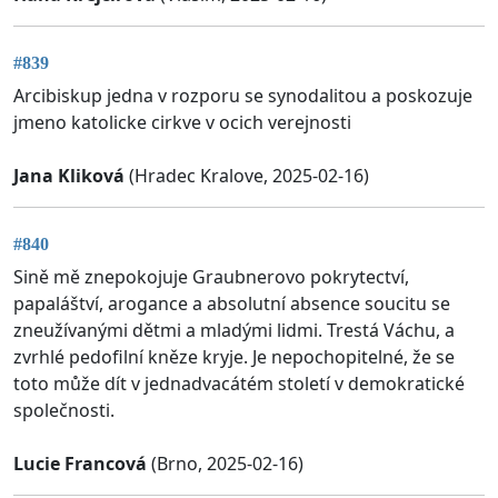
#839
Arcibiskup jedna v rozporu se synodalitou a poskozuje
jmeno katolicke cirkve v ocich verejnosti
Jana Kliková
(Hradec Kralove, 2025-02-16)
#840
Sině mě znepokojuje Graubnerovo pokrytectví,
papaláštví, arogance a absolutní absence soucitu se
zneužívanými dětmi a mladými lidmi. Trestá Váchu, a
zvrhlé pedofilní kněze kryje. Je nepochopitelné, že se
toto může dít v jednadvacátém století v demokratické
společnosti.
Lucie Francová
(Brno, 2025-02-16)