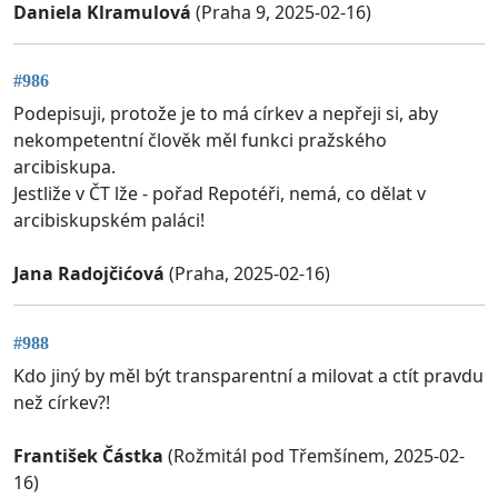
Daniela Klramulová
(Praha 9, 2025-02-16)
#986
Podepisuji, protože je to má církev a nepřeji si, aby
nekompetentní člověk měl funkci pražského
arcibiskupa.
Jestliže v ČT lže - pořad Repotéři, nemá, co dělat v
arcibiskupském paláci!
Jana Radojčićová
(Praha, 2025-02-16)
#988
Kdo jiný by měl být transparentní a milovat a ctít pravdu
než církev?!
František Částka
(Rožmitál pod Třemšínem, 2025-02-
16)