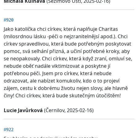
Michala Kulhavá
(Sezimovo Ústí, 2025-02-16)
#920
Jako katolička chci církev, která naplňuje Charitas
(milosrdnou lásku -péči o nejzranitelnějsí apod.). Chci
církev spravedlivou, která bude potřebným poskytovat
pomoc, svá selhání přizná, a učiní potřebné kroky, aby
se neopakovaly. Chci církev, která když zraní, omluví se,
nebude oběť nadále viktimizovat a poskytne jí
potřebnou péči. Jsem pro církev, která nebude
odrazovat, ale nabízet komukoliv, kdo o to projeví
zájem, cestu k dobrému životu nejen slovy, ale hlavně
činy! Chci církev, která bude skutečným útočištěm!
Lucie Javůrková
(Černilov, 2025-02-16)
#922