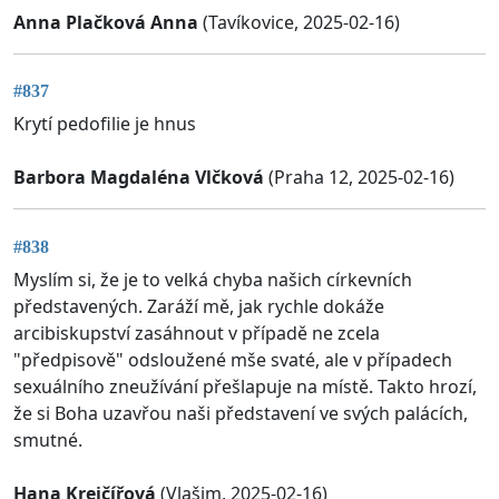
Anna Plačková Anna
(Tavíkovice, 2025-02-16)
#837
Krytí pedofilie je hnus
Barbora Magdaléna Vlčková
(Praha 12, 2025-02-16)
#838
Myslím si, že je to velká chyba našich církevních
představených. Zaráží mě, jak rychle dokáže
arcibiskupství zasáhnout v případě ne zcela
"předpisově" odsloužené mše svaté, ale v případech
sexuálního zneužívání přešlapuje na místě. Takto hrozí,
že si Boha uzavřou naši představení ve svých palácích,
smutné.
Hana Krejčířová
(Vlašim, 2025-02-16)