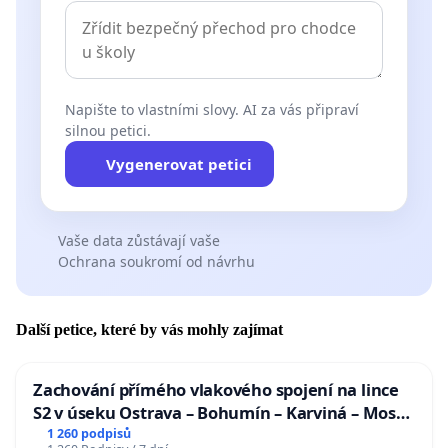
Napište to vlastními slovy. AI za vás připraví
silnou petici.
Vygenerovat petici
Vaše data zůstávají vaše
Ochrana soukromí od návrhu
Další petice, které by vás mohly zajímat
Zachování přímého vlakového spojení na lince
S2 v úseku Ostrava – Bohumín – Karviná – Mosty
u Jablunkova
1 260 podpisů