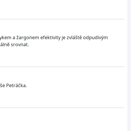
zykem a žargonem efektivity je zvláště odpudivým
álně srovnat.
e Petráčka.