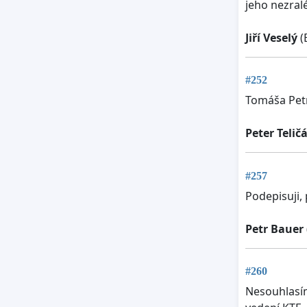
jeho nezralé
Jiří Veselý
(
#252
Tomáša Petr
Peter Telič
#257
Podepisuji,
Petr Bauer
#260
Nesouhlasím