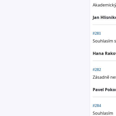
Akademický
Jan Hlisni
#281
Souhlasím s
Hana Rako
#282
Zásadně nes
Pavel Poko
#284
Souhlasím