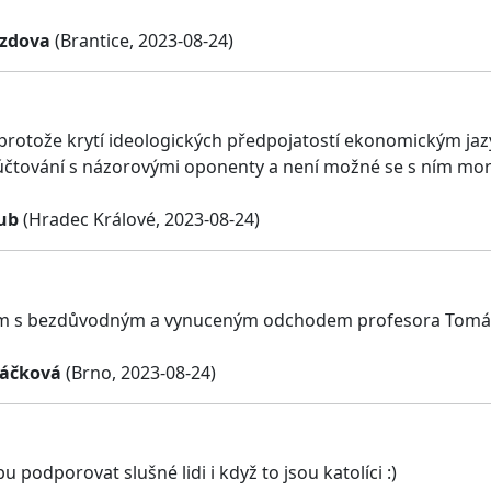
izdova
(Brantice, 2023-08-24)
 protože krytí ideologických předpojatostí ekonomickým ja
tování s názorovými oponenty a není možné se s ním mor
ub
(Hradec Králové, 2023-08-24)
m s bezdůvodným a vynuceným odchodem profesora Tomáš
báčková
(Brno, 2023-08-24)
podporovat slušné lidi i když to jsou katolíci :)