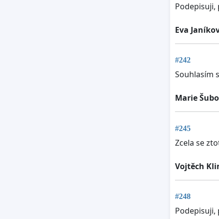
Podepisuji,
Eva Janíko
#242
Souhlasím s
Marie Šub
#245
Zcela se zt
Vojtěch Kl
#248
Podepisuji,