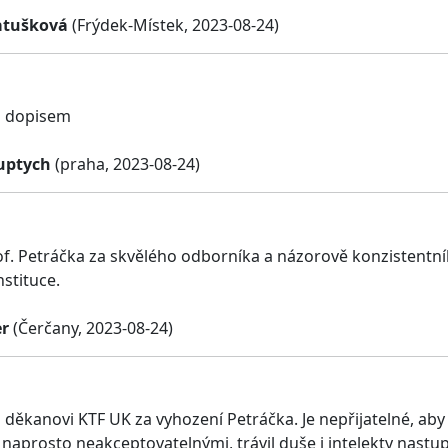
atušková
(Frýdek-Místek, 2023-08-24)
s dopisem
uptych
(praha, 2023-08-24)
of. Petráčka za skvělého odborníka a názorově konzistentního
nstituce.
r
(Čerčany, 2023-08-24)
 děkanovi KTF UK za vyhození Petráčka. Je nepřijatelné, aby
 naprosto neakceptovatelnými, trávil duše i intelekty nastu