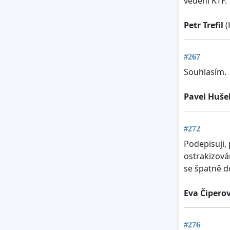
vedení KTF.
Petr Trefil
(
#267
Souhlasím.
Pavel Huše
#272
Podepisuji,
ostrakizová
se špatně do
Eva Čipero
#276