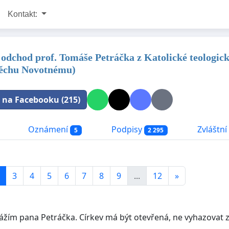
Kontakt:
odchod prof. Tomáše Petráčka z Katolické teologi
těchu Novotnému)
t na Facebooku (215)
Oznámení
Podpisy
Zvláštní 
5
2 295
3
4
5
6
7
8
9
...
12
»
vážím pana Petráčka. Církev má být otevřená, ne vyhazovat z