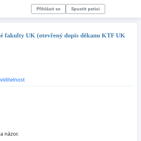
Přihlásit se
Spustit petici
cké fakulty UK (otevřený dopis děkanu KTF UK
viditelnost
a názor.