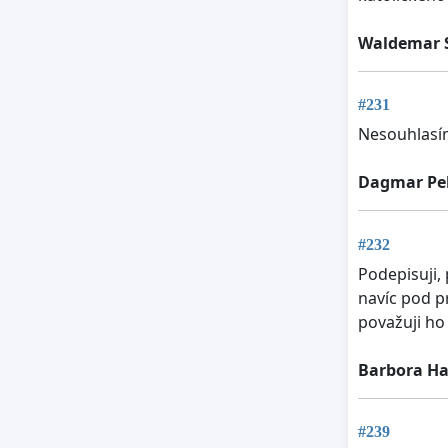
Waldemar 
#231
Nesouhlasím
Dagmar Pe
#232
Podepisuji,
navíc pod p
považuji ho 
Barbora Ha
#239