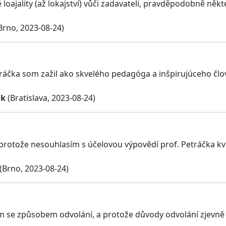
 loajality (až lokajství) vůči zadavateli, pravděpodobně něk
Brno, 2023-08-24)
áčka som zažil ako skvelého pedagóga a inšpirujúceho člo
ák
(Bratislava, 2023-08-24)
 protože nesouhlasím s účelovou výpovědí prof. Petráčka kvůl
(Brno, 2023-08-24)
 se způsobem odvolání, a protože důvody odvolání zjevně n