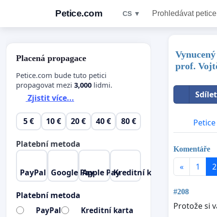
Petice.com
Prohledávat petice
CS ▼
Vynucený 
Placená propagace
prof. Voj
Petice.com bude tuto petici
propagovat mezi
3,000
lidmi.
Sdíle
Zjistit více...
5 €
10 €
20 €
40 €
80 €
Petice
Platební metoda
Komentáře
«
1
2
PayPal
Google Pay
Apple Pay
Kreditní karta
#208
Platební metoda
Protože si 
PayPal
Kreditní karta