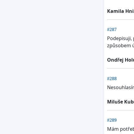
Kamila Hn
#287
Podepisuji,
způsobem úč
Ondřej Hol
#288
Nesouhlasí
Miluše Ku
#289
Mám potřebu 