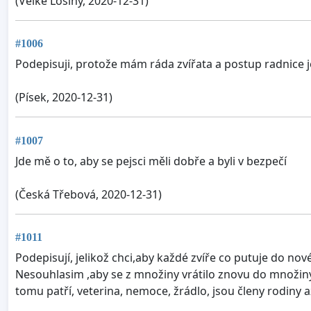
(Velké Losiny, 2020-12-31)
#1006
Podepisuji, protože mám ráda zvířata a postup radnice je
(Písek, 2020-12-31)
#1007
Jde mě o to, aby se pejsci měli dobře a byli v bezpečí
(Česká Třebová, 2020-12-31)
#1011
Podepisují, jelikož chci,aby každé zvíře co putuje do nové
Nesouhlasim ,aby se z množiny vrátilo znovu do množiny
tomu patří, veterina, nemoce, žrádlo, jsou členy rodiny 