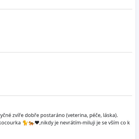
tyčné zvíře dobře postaráno (veterina, péče, láska).
courka 🐈🐅❤️,nikdy je nevrátím-miluji je se vším co k