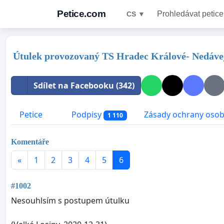
Petice.com
Prohledávat petice
CS ▼
Útulek provozovaný TS Hradec Králové- Nedávejt
Sdílet na Facebooku (342)
Petice
Podpisy
Zásady ochrany osob
1 110
Komentáře
«
1
2
3
4
5
6
#1002
Nesouhlsím s postupem útulku