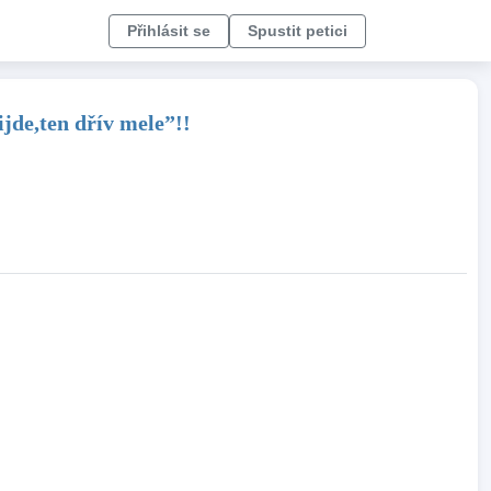
Přihlásit se
Spustit petici
jde,ten dřív mele”!!