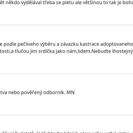
ět někdo vydělával třeba se pletu ale většinou to tak je boh
e podle pečliveho výběru a závazku kastrace adoptovaneho 
tosti,a tlučou jim srdíčka jako nám,lidem.Nebudte lhostejn
elstva nebo pověřený odborník. MN