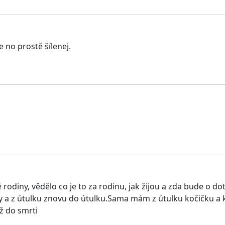
 no prostě šílenej.
 rodiny, vědělo co je to za rodinu, jak žijou a zda bude o do
 a z útulku znovu do útulku.Sama mám z útulku kočičku a ko
až do smrti