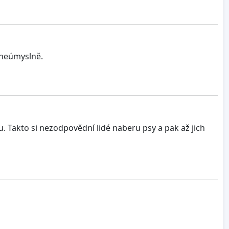
ť neúmyslně.
. Takto si nezodpovědní lidé naberu psy a pak až jich