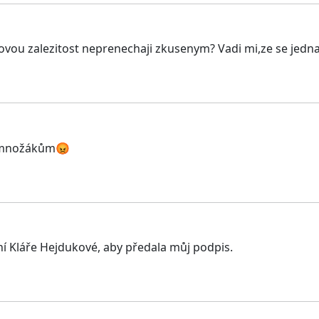
ovou zalezitost neprenechaji zkusenym? Vadi mi,ze se jedna o
k množákům😡
ní Kláře Hejdukové, aby předala můj podpis.