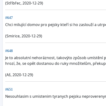
(Stříbřec, 2020-12-29)
#647
Chci milující domov pro pejsky kteří si ho zaslouží a utrpe
(Smirice, 2020-12-29)
#648
Je to absolutní nehoráznost, takovýto způsob umístění p
hrozí, že, se opět dostanou do ruky množitelům, překu
(Aš, 2020-12-29)
#651
Nesouhlasim s umistenim tyranych pejsku neproveren