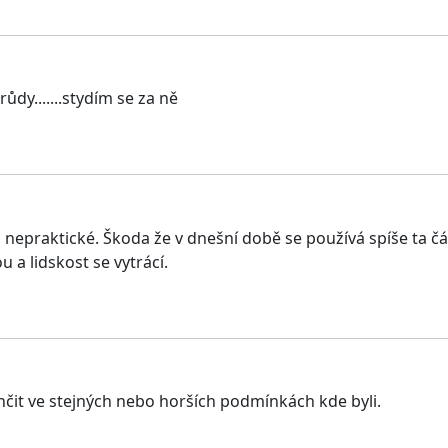
růdy.......stydím se za ně
l nepraktické. Škoda že v dnešní době se používá spíše ta čá
u a lidskost se vytrácí.
it ve stejných nebo horších podmínkách kde byli.