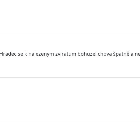
a!!!Hradec se k nalezenym zviratum bohuzel chova špatně a ne