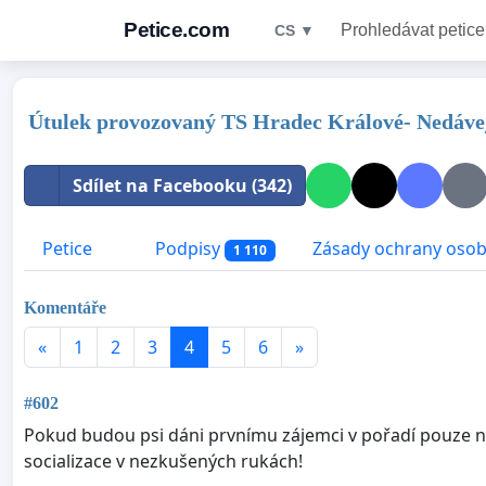
Petice.com
Prohledávat petice
CS ▼
Útulek provozovaný TS Hradec Králové- Nedávejt
Sdílet na Facebooku (342)
Petice
Podpisy
Zásady ochrany osob
1 110
Komentáře
«
1
2
3
4
5
6
»
#602
Pokud budou psi dáni prvnímu zájemci v pořadí pouze n
socializace v nezkušených rukách!