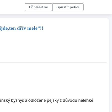
Přihlásit se
Spustit petici
jde,ten dřív mele”!!
renský byznys a odložené pejsky z důvodu nelehké