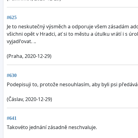
#625
Je to neskutečný výsměch a odporuje všem zásadám adop
všichni opět v Hradci, ať si to městu a útulku vrátí i s
vyjadřovat. ..
(Praha, 2020-12-29)
#630
Podepisuji to, protože nesouhlasím, aby byli psi předá
(Čáslav, 2020-12-29)
#641
Takovéto jednání zásadně neschvaluje.