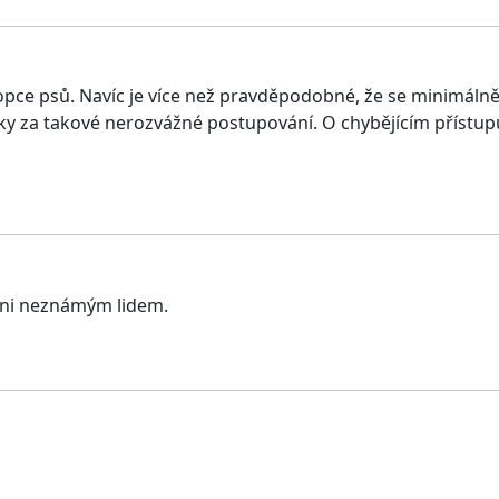
ce psů. Navíc je více než pravděpodobné, že se minimálně
 úroky za takové nerozvážné postupování. O chybějícím příst
váni neznámým lidem.