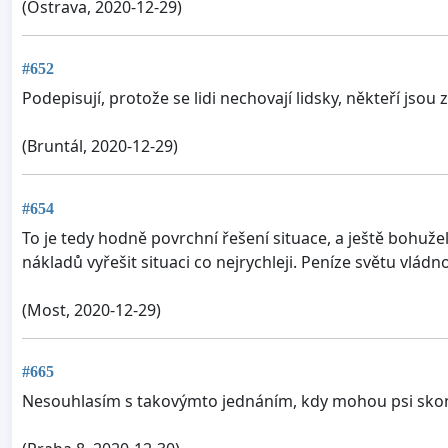
(Ostrava, 2020-12-29)
#652
Podepisují, protože se lidi nechovají lidsky, někteří jsou z
(Bruntál, 2020-12-29)
#654
To je tedy hodně povrchní řešení situace, a ještě bohuže
nákladů vyřešit situaci co nejrychleji. Peníze světu vládno
(Most, 2020-12-29)
#665
Nesouhlasím s takovýmto jednáním, kdy mohou psi skonč