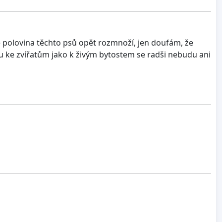
 polovina těchto psů opět rozmnoží, jen doufám, že
upu ke zvířatům jako k živým bytostem se radši nebudu ani