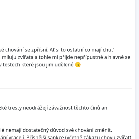
 chování se zpřísní. Ať si to ostatní co mají chuť
iluju zvířata a tohle mi přijde nepřípustné a hlavně se
 testech které jsou jim udělené 🫤
ízké tresty neodrážejí závažnost těchto činů ani
lé nemají dostatečný důvod své chování změnit.
ní vracejí. Přísnější sankce (včetně zákazu chovu zvířat)