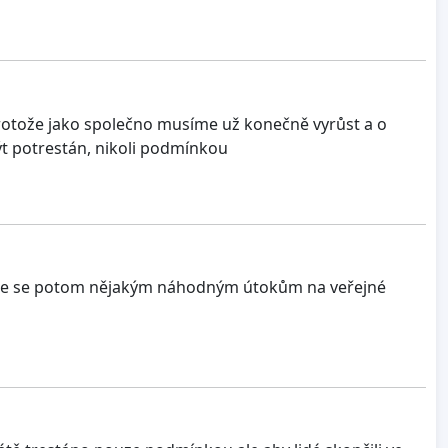
 protože jako společno musíme už konečně vyrůst a o
ýt potrestán, nikoli podmínkou
váte se potom nějakým náhodným útokům na veřejné