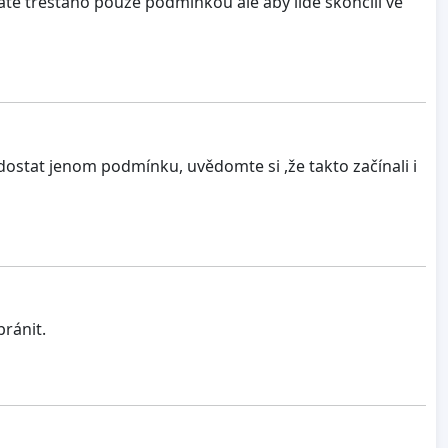
tátě trestáno pouze podmínkou ale aby lidé skončili ve
dostat jenom podmínku, uvědomte si ,že takto začínali i
ránit.