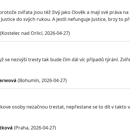
protože zvířata jsou též živý jako člověk a mají své práva n
 Justice do svých rukou. A jestli nefunguje Justice, brzy to př
(Kostelec nad Orlicí, 2026-04-27)
ž se nezvýší tresty tak bude čím dál víc případů týrání. Zv
Parwová
(Bohumín, 2026-04-27)
kove osoby nezačnou trestat, nepřestane se to dít v takto 
.
ítková
(Praha, 2026-04-27)