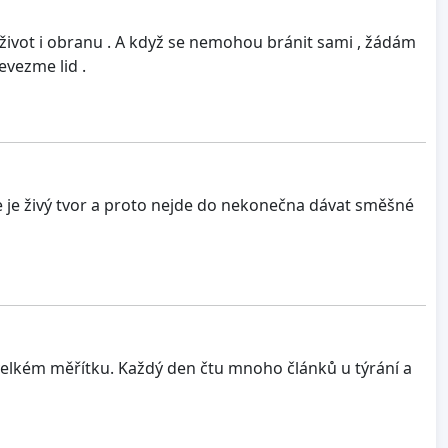
a život i obranu . A když se nemohou bránit sami , žádám
evezme lid .
íře je živý tvor a proto nejde do nekonečna dávat směšné
velkém měřítku. Každý den čtu mnoho článků u týrání a