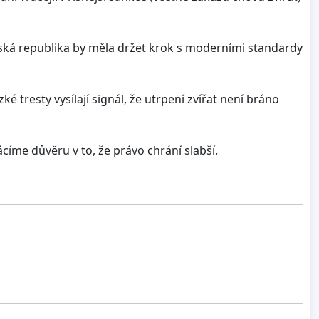
 Česká republika by měla držet krok s moderními standardy
ké tresty vysílají signál, že utrpení zvířat není bráno
íme důvěru v to, že právo chrání slabší.