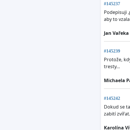
#145237
Podepisuji ,
aby to vzala
Jan Vařeka
#145239
Protože, kdy
tresty…
Michaela 
#145242
Dokud se ta
zabití zvířat
Karolína V