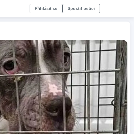
Přihlásit se
Spustit petici