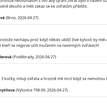
 protože nesouhlasím s tím aby týrání zvířat bylo v našem s
dně dlouho a měli zákaz se ke zvířatům přiblížit.
ová
(Brno, 2026-04-27)
protože nechápu proč když někdo ublíží živé bytosti by měl 
i kteří se nejprve učili mučením na nevinných zvířatech!
lerová
(Poděbrady, 2026-04-27)
 3 kočky, miluji zvířata a hrozně mě mrzí když se nemohou b
hytilova
(Výšovice 798 09, 2026-04-27)