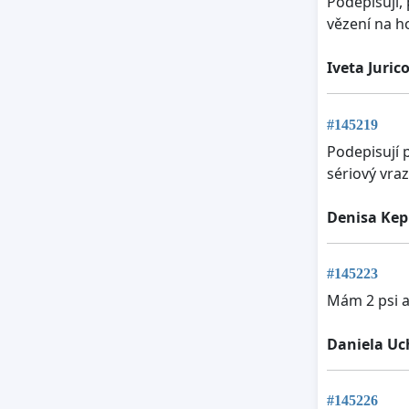
Podepisuji,
vězení na ho
Iveta Juric
#145219
Podepisují 
sériový vraz
Denisa Kep
#145223
Mám 2 psi a
Daniela Uc
#145226