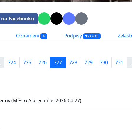
t na Facebooku
Oznámení
Podpisy
Zvláštn
4
153 675
.
724
725
726
727
728
729
730
731
.
kanis
(Město Albrechtice, 2026-04-27)
!