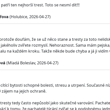
atří ten nejhorší trest. Toto se nesmí dít!!!
ářova
(Holubice, 2026-04-27)
protože doufám, že se už něco stane a tresty za toto nelidské
jakéholiv zvířete rozmyslí. Nehoraznost. Sama mám pejska, m
alu na každém kroku. Takže někde bude chyba a já ji vidím v
ová
(Mladá Boleslav, 2026-04-27)
 cítící bytosti schopné bolesti, stresu a utrpení. Současné n
 zájem na jejich ochraně.
resty tedy často nepůsobí jako skutečné varování. Pachate
hází k tomu, že pachatelé týrání zvířat se k podobnému jedná