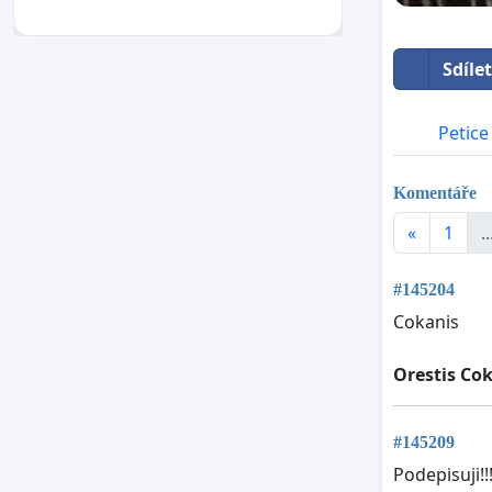
Sdíle
Petice
Komentáře
«
1
..
#145204
Cokanis
Orestis Co
#145209
Podepisuji!!