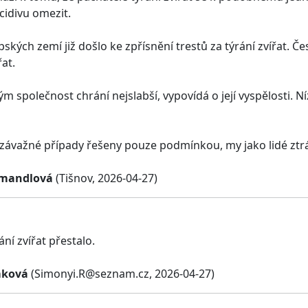
cidivu omezit.
pských zemí již došlo ke zpřísnění trestů za týrání zvířat.
at.
m společnost chrání nejslabší, vypovídá o její vyspělosti. Níz
závažné případy řešeny pouze podmínkou, my jako lidé ztrác
imandlová
(Tišnov, 2026-04-27)
ání zvířat přestalo.
mková
(
Simonyi.R@seznam.cz
, 2026-04-27)