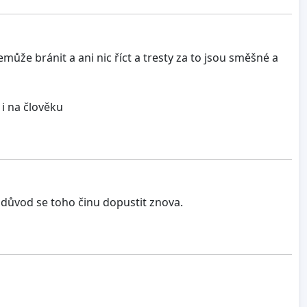
emůže bránit a ani nic říct a tresty za to jsou směšné a
 i na člověku
jí důvod se toho činu dopustit znova.