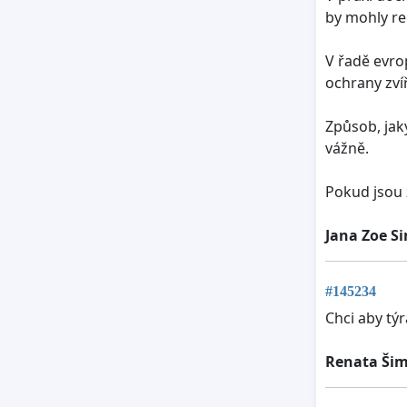
by mohly re
V řadě evro
ochrany zvíř
Způsob, jaký
vážně.
Pokud jsou 
Jana Zoe S
#145234
Chci aby týr
Renata Ši