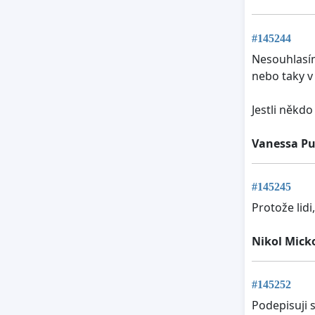
#145244
Nesouhlasím 
nebo taky v
Jestli někdo
Vanessa Pu
#145245
Protože lidi
Nikol Mick
#145252
Podepisuji 