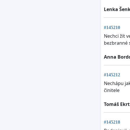
Lenka Šenk
#145210
Nechci žít 
bezbranné s
Anna Bord
#145212
Nechápu jak
činitele
Tomáš Ekrt
#145218