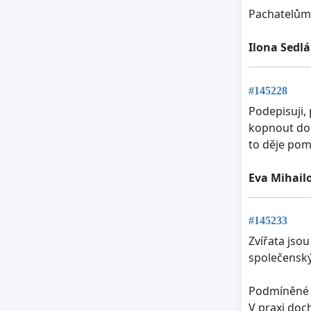
Pachatelům p
Ilona Sedl
#145228
Podepisuji, 
kopnout do 
to děje pom
Eva Mihail
#145233
Zvířata jsou
společenský
Podmíněné t
V praxi doc