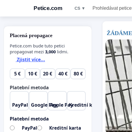
Petice.com
Prohledávat petice
CS ▼
ŽÁDÁME 
Placená propagace
Petice.com bude tuto petici
propagovat mezi
3,000
lidmi.
Zjistit více...
5 €
10 €
20 €
40 €
80 €
Platební metoda
PayPal
Google Pay
Apple Pay
Kreditní karta
Platební metoda
PayPal
Kreditní karta