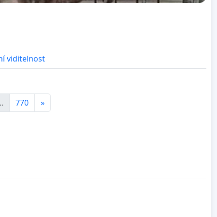
í viditelnost
..
770
»