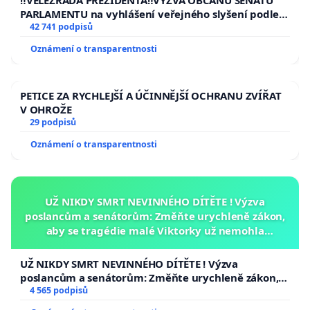
‼️VELEZRADA PREZIDENTA‼️VÝZVA OBČANŮ SENÁTU
PARLAMENTU na vyhlášení veřejného slyšení podle §
144 jednacího řádu Senátu k návrhu na přijetí
42 741 podpisů
usnesení k podání ústavní žaloby na prezidenta
Oznámení o transparentnosti
republiky
PETICE ZA RYCHLEJŠÍ A ÚČINNĚJŠÍ OCHRANU ZVÍŘAT
V OHROŽE
29 podpisů
Oznámení o transparentnosti
UŽ NIKDY SMRT NEVINNÉHO DÍTĚTE ! Výzva
poslancům a senátorům: Změňte urychleně zákon,
aby se tragédie malé Viktorky už nemohla
opakovat!
UŽ NIKDY SMRT NEVINNÉHO DÍTĚTE ! Výzva
poslancům a senátorům: Změňte urychleně zákon,
aby se tragédie malé Viktorky už nemohla opakovat!
4 565 podpisů