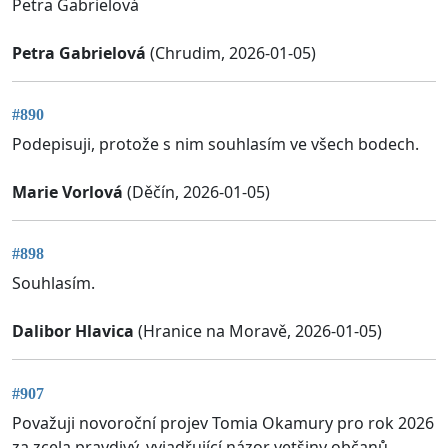
Petra Gabrielová
Petra Gabrielová
(Chrudim, 2026-01-05)
#890
Podepisuji, protože s nim souhlasím ve všech bodech.
Marie Vorlová
(Děčín, 2026-01-05)
#898
Souhlasím.
Dalibor Hlavica
(Hranice na Moravě, 2026-01-05)
#907
Považuji novoroční projev Tomia Okamury pro rok 2026
za zcela pravdivý, vyjadřující názor vetšiny občanů