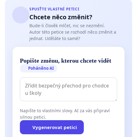
SPUSŤTE VLASTNÍ PETICI
Chcete něco změnit?
Bude-li člověk mlčet, nic se nezmění.
Autor této petice se rozhodl něco změnit a
jednat. Uděláte to samé?
Popište změnu, kterou chcete vidět
Poháněno AI
Napište to vlastními slovy. AI za vás připraví
silnou petici.
Vygenerovat petici