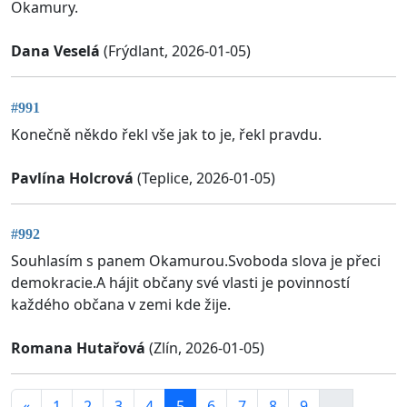
Okamury.
Dana Veselá
(Frýdlant, 2026-01-05)
#991
Konečně někdo řekl vše jak to je, řekl pravdu.
Pavlína Holcrová
(Teplice, 2026-01-05)
#992
Souhlasím s panem Okamurou.Svoboda slova je přeci
demokracie.A hájit občany své vlasti je povinností
každého občana v zemi kde žije.
Romana Hutařová
(Zlín, 2026-01-05)
«
1
2
3
4
5
6
7
8
9
...