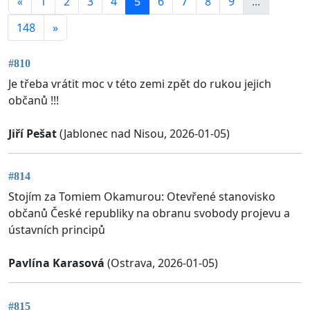
«
1
2
3
4
5
6
7
8
9
...
148
»
#810
Je třeba vrátit moc v této zemi zpět do rukou jejich
občanů !!!
Jiří Pešat
(Jablonec nad Nisou, 2026-01-05)
#814
Stojím za Tomiem Okamurou: Otevřené stanovisko
občanů České republiky na obranu svobody projevu a
ústavních principů
Pavlína Karasová
(Ostrava, 2026-01-05)
#815