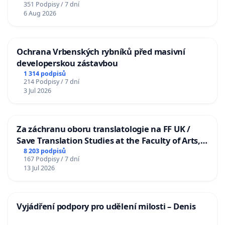
351 Podpisy / 7 dní
6 Aug 2026
Ochrana Vrbenských rybníků před masivní
developerskou zástavbou
1 314 podpisů
214 Podpisy / 7 dní
3 Jul 2026
Za záchranu oboru translatologie na FF UK /
Save Translation Studies at the Faculty of Arts,
Charles University
8 203 podpisů
167 Podpisy / 7 dní
13 Jul 2026
Vyjádření podpory pro udělení milosti – Denis