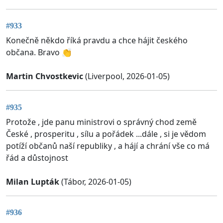
#933
Konečně někdo říká pravdu a chce hájit českého
občana. Bravo 👏
Martin Chvostkevic
(Liverpool, 2026-01-05)
#935
Protože , jde panu ministrovi o správný chod země
České , prosperitu , sílu a pořádek ...dále , si je vědom
potíží občanů naší republiky , a hájí a chrání vše co má
řád a důstojnost
Milan Lupták
(Tábor, 2026-01-05)
#936