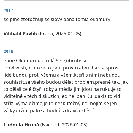
#917
se plně ztotožnuji se slovy pana tomia okamury
Vilibald Pavlík
(Praha, 2026-01-05)
#920
Pane Okamurou a celá SPD,obrňte se
trpělivostí,protože to jsou provokatéři,lháři a sprostí
lidé,budou proti všemu a všem,kteří s nimi nebudou
souhlasit,ze všeho budou dělat problém,přesně tak, jak
to dělali celé čtyři roky a média jim jdou na ruku,je to
viditelné v těch diskuzích,jedinej pan Kulidakis,to vidí
střízlivýma očima,je to neskutečný boj,bojím se jen
války,držím palce a hodně zdraví a stěstí.
Ludmila Hrubá
(Nachod, 2026-01-05)