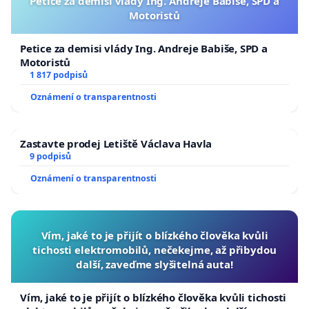
Petice za demisi vlády Ing. Andreje Babiše, SPD a
Motoristů
Petice za demisi vlády Ing. Andreje Babiše, SPD a
Motoristů
1 817 podpisů
Oznámení o transparentnosti
Zastavte prodej Letiště Václava Havla
9 podpisů
Oznámení o transparentnosti
Vím, jaké to je přijít o blízkého člověka kvůli
tichosti elektromobilů, nečekejme, až přibydou
další, zaveďme slyšitelná auta!
Vím, jaké to je přijít o blízkého člověka kvůli tichosti