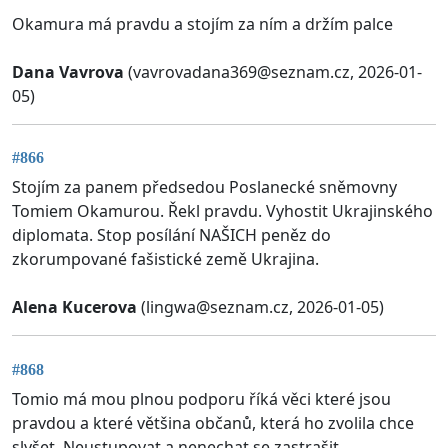
Okamura má pravdu a stojím za ním a držím palce
Dana Vavrova
(
vavrovadana369@seznam.cz
, 2026-01-
05)
#866
Stojím za panem předsedou Poslanecké sněmovny
Tomiem Okamurou. Řekl pravdu. Vyhostit Ukrajinského
diplomata. Stop posílání NAŠICH peněz do
zkorumpované fašistické země Ukrajina.
Alena Kucerova
(
lingwa@seznam.cz
, 2026-01-05)
#868
Tomio má mou plnou podporu říká věci které jsou
pravdou a které většina občanů, která ho zvolila chce
slyšet. Neustupovat a nenechat se zastrašit