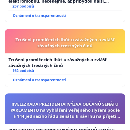
elektromobilů, nečekejme, až přibydou další,
zaveďme slyšitelná auta!
257 podpisů
Oznámení o transparentnosti
Zrušení promlčecích lhůt u závažných a zvlášť
závažných trestných činů
Zrušení promlčecích lhůt u závažných a zvlášť
závažných trestných činů
162 podpisů
Oznámení o transparentnosti
‼️VELEZRADA PREZIDENTA‼️VÝZVA OBČANŮ SENÁTU
PARLAMENTU na vyhlášení veřejného slyšení podle
§ 144 jednacího řádu Senátu k návrhu na přijetí
usnesení k podání ústavní žaloby na prezidenta
republiky