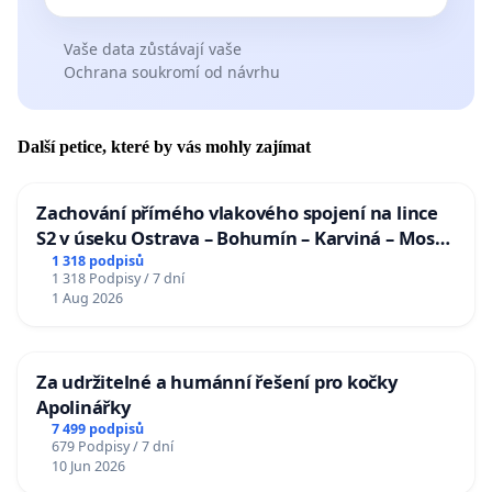
Vaše data zůstávají vaše
Ochrana soukromí od návrhu
Další petice, které by vás mohly zajímat
Zachování přímého vlakového spojení na lince
S2 v úseku Ostrava – Bohumín – Karviná – Mosty
u Jablunkova
1 318 podpisů
1 318 Podpisy / 7 dní
1 Aug 2026
Za udržitelné a humánní řešení pro kočky
Apolinářky
7 499 podpisů
679 Podpisy / 7 dní
10 Jun 2026