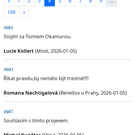
«
1
2
3
4
5
6
7
8
9
...
148
»
#601
Stojím za Tomiem Okamurou.
Lucie Kollert
(Most, 2026-01-05)
#603
Říkat pravdu,by nemělo být trestné!!!!
Romana Nachtigalová
(Benešov u Prahy, 2026-01-05)
#607
Souhlasím s tímto projevem.
Michal Kunštar
(Oloví, 2026-01-05)