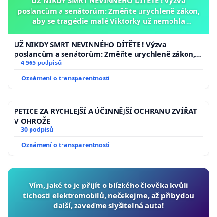
UŽ NIKDY SMRT NEVINNÉHO DÍTĚTE ! Výzva
poslancům a senátorům: Změňte urychleně zákon,
aby se tragédie malé Viktorky už nemohla
opakovat!
UŽ NIKDY SMRT NEVINNÉHO DÍTĚTE ! Výzva
poslancům a senátorům: Změňte urychleně zákon,
aby se tragédie malé Viktorky už nemohla opakovat!
4 565 podpisů
Oznámení o transparentnosti
PETICE ZA RYCHLEJŠÍ A ÚČINNĚJŠÍ OCHRANU ZVÍŘAT
V OHROŽE
30 podpisů
Oznámení o transparentnosti
Vím, jaké to je přijít o blízkého člověka kvůli
tichosti elektromobilů, nečekejme, až přibydou
další, zaveďme slyšitelná auta!