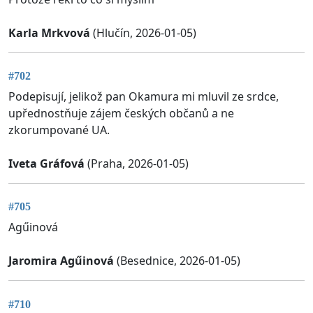
Karla Mrkvová
(Hlučín, 2026-01-05)
#702
Podepisují, jelikož pan Okamura mi mluvil ze srdce,
upřednostňuje zájem českých občanů a ne
zkorumpované UA.
Iveta Gráfová
(Praha, 2026-01-05)
#705
Agűinová
Jaromira Agűinová
(Besednice, 2026-01-05)
#710