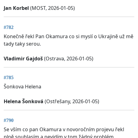
Jan Korbel
(MOST, 2026-01-05)
#782
Konečně řekl Pan Okamura co si myslí o Ukrajině už mě
tady taky serou.
Vladimir Gajdoš
(Ostrava, 2026-01-05)
#785
Šonkova Helena
Helena Šonková
(Ostřešany, 2026-01-05)
#790
Se vším co pan Okamura v novoročním projevu řekl
plně souhlasím a nevidím v tom žádný problém.