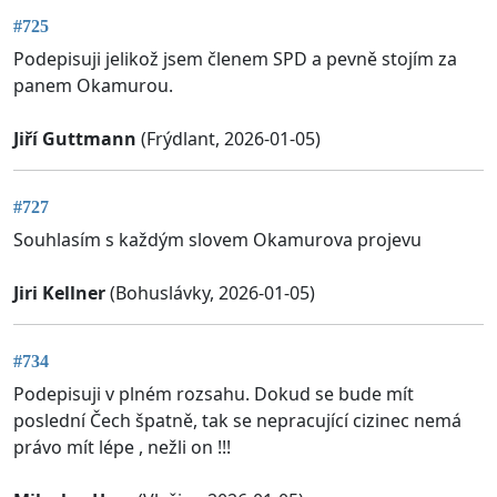
#725
Podepisuji jelikož jsem členem SPD a pevně stojím za
panem Okamurou.
Jiří Guttmann
(Frýdlant, 2026-01-05)
#727
Souhlasím s každým slovem Okamurova projevu
Jiri Kellner
(Bohuslávky, 2026-01-05)
#734
Podepisuji v plném rozsahu. Dokud se bude mít
poslední Čech špatně, tak se nepracující cizinec nemá
právo mít lépe , nežli on !!!