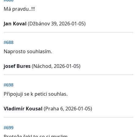
Má pravdu..!!!
Jan Koval
(Džbánov 39, 2026-01-05)
#688
Naprosto souhlasím.
josef Bures
(Náchod, 2026-01-05)
#698
Připojuji se k petici souhlas.
Vladimír Kousal
(Praha 6, 2026-01-05)
#699
Protože řekl to co si myslim