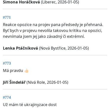
Simona Horáčková
(Liberec, 2026-01-05)
#771
Reakce opozice na projev pana předsedy je přehnaná.
Byť bych v projevu nevolila takovou kritiku na opozici,
nevnímala jsem jej jako závadný či extrémní.
Lenka Ptáčníková
(Nová Bystřice, 2026-01-05)
#773
Má pravdu 👍🏻
Jiří Šindelář
(Nivá Role, 2026-01-05)
#774
Už mám té ukrajinyzace dost