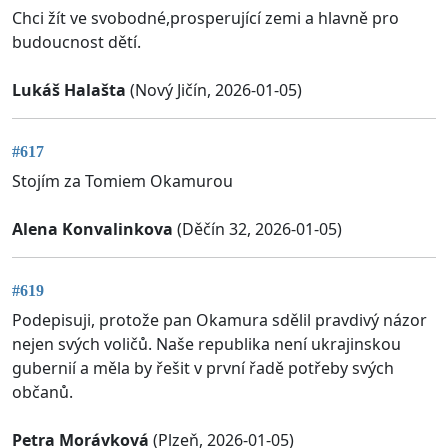
Chci žít ve svobodné,prosperující zemi a hlavně pro
budoucnost dětí.
Lukáš Halašta
(Nový Jičín, 2026-01-05)
#617
Stojím za Tomiem Okamurou
Alena Konvalinkova
(Děčín 32, 2026-01-05)
#619
Podepisuji, protože pan Okamura sdělil pravdivý názor
nejen svých voličů. Naše republika není ukrajinskou
gubernií a měla by řešit v první řadě potřeby svých
občanů.
Petra Morávková
(Plzeň, 2026-01-05)