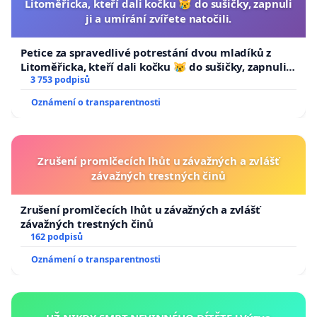
Litoměřicka, kteří dali kočku 😿 do sušičky, zapnuli
ji a umírání zvířete natočili.
Petice za spravedlivé potrestání dvou mladíků z
Litoměřicka, kteří dali kočku 😿 do sušičky, zapnuli ji
a umírání zvířete natočili.
3 753 podpisů
Oznámení o transparentnosti
Zrušení promlčecích lhůt u závažných a zvlášť
závažných trestných činů
Zrušení promlčecích lhůt u závažných a zvlášť
závažných trestných činů
162 podpisů
Oznámení o transparentnosti