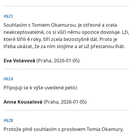
#621
Souhlasím s Tomiem Okamurou. Je otřesné a zcela
neakceptovatelné, co si vůči němu opozice dovoluje. Lži,
které šířili 4 roky, šíří zcela bezostyšně dál. Proto je
třeba ukázat, že za ním stojíme a ať už přestanou lhát.
Eva Votavová
(Praha, 2026-01-05)
#624
Připojuji se k výše uvedené petici
Anna Kousalová
(Praha, 2026-01-05)
#628
Protože plně souhlasím s proslovem Tomia Okamury.