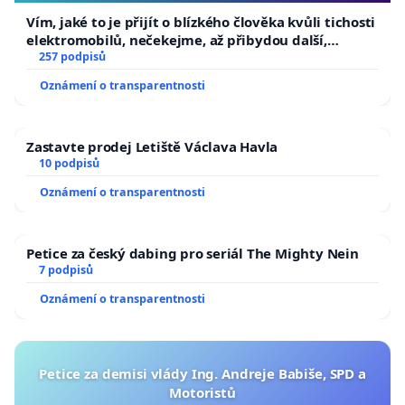
Vím, jaké to je přijít o blízkého člověka kvůli tichosti
elektromobilů, nečekejme, až přibydou další,
zaveďme slyšitelná auta!
257 podpisů
Oznámení o transparentnosti
Zastavte prodej Letiště Václava Havla
10 podpisů
Oznámení o transparentnosti
Petice za český dabing pro seriál The Mighty Nein
7 podpisů
Oznámení o transparentnosti
Petice za demisi vlády Ing. Andreje Babiše, SPD a
Motoristů