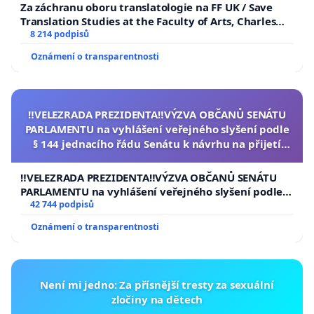
Za záchranu oboru translatologie na FF UK / Save
Translation Studies at the Faculty of Arts, Charles
University
8 214 podpisů
Oznámení o transparentnosti
‼️VELEZRADA PREZIDENTA‼️VÝZVA OBČANŮ SENÁTU
PARLAMENTU na vyhlášení veřejného slyšení podle
§ 144 jednacího řádu Senátu k návrhu na přijetí
usnesení k podání ústavní žaloby na prezidenta
republiky
‼️VELEZRADA PREZIDENTA‼️VÝZVA OBČANŮ SENÁTU
PARLAMENTU na vyhlášení veřejného slyšení podle §
144 jednacího řádu Senátu k návrhu na přijetí
42 744 podpisů
usnesení k podání ústavní žaloby na prezidenta
Oznámení o transparentnosti
republiky
Není mi jedno: Za přísnější tresty za sexuální
zločiny na dětech