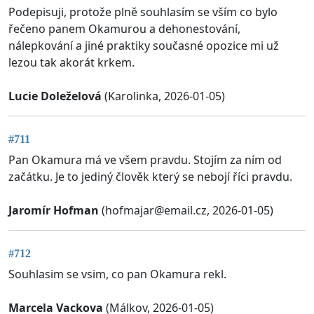
Podepisuji, protože plně souhlasím se vším co bylo
řečeno panem Okamurou a dehonestování,
nálepkování a jiné praktiky současné opozice mi už
lezou tak akorát krkem.
Lucie Doleželová
(Karolinka, 2026-01-05)
#711
Pan Okamura má ve všem pravdu. Stojím za ním od
začátku. Je to jediný člověk který se nebojí říci pravdu.
Jaromír Hofman
(
hofmajar@email.cz
, 2026-01-05)
#712
Souhlasim se vsim, co pan Okamura rekl.
Marcela Vackova
(Málkov, 2026-01-05)