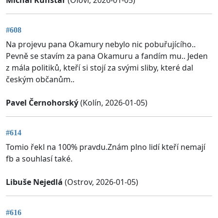
#608
Na projevu pana Okamury nebylo nic pobuřujícího..
Pevně se stavím za pana Okamuru a fandím mu.. Jeden
z mála politiků, kteří si stojí za svými sliby, které dal
českým občanům..
Pavel Černohorský
(Kolín, 2026-01-05)
#614
Tomio řekl na 100% pravdu.Znám plno lidí kteří nemají
fb a souhlasí také.
Libuše Nejedlá
(Ostrov, 2026-01-05)
#616