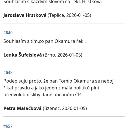
Souhlasím s každým slovem co řekl. Hrstková
Jaroslava Hrstková
(Teplice, 2026-01-05)
#640
Souhlasím s tím,co pan Okamura řekl.
Lenka Šufeislová
(Brno, 2026-01-05)
#648
Podepisuju proto, že pan Tomio Okamura se nebojí
říkat pravdu a jako jeden z mála politiků plní
předvolební sliby dané občanům ČR.
Petra Malačková
(Bzenec, 2026-01-05)
#657